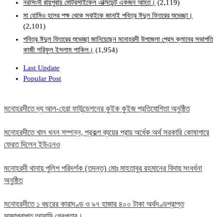
নরসিংদী রায়পুরায় মোটরসাইকেল এক্সিডেন্ট একজন আহত।
(2,119)
মা হোমিও হলের পক্ষ থেকে সবাইকে জানাই পবিত্র ঈদুল ফিতরের শুভেচ্ছা।
(2,101)
পবিত্র ঈদুল ফিতরের শুভেচ্ছা জানিয়েছেন মনোহরদী উপজেলা প্রেস ক্লাবের সভাপতি
কাজী শরিফুল ইসলাম শাকিল।
(1,954)
Last Update
Popular Post
মনোহরদীতে দ্য আল-হেরা ফাউন্ডেশনের কুইক কুইজ প্রতিযোগিতা অনুষ্ঠিত
মনোহরদীতে খাল খনন সম্পন্ন, প্রকল্প ব্যয়ের প্রায় অর্ধেক অর্থ সরকারি কোষাগারে
ফেরত দিলেন ইউএনও
মনোহরদী থানায় পুলিশ পরিদর্শক (তদন্ত) মোঃ মাহতাবুর রহমানের বিদায় সংবর্ধনা
অনুষ্ঠিত
মনোহরদীতে ১ বছরের কারাদণ্ড ও ৯৭ হাজার ৪০০ টাকা অর্থদণ্ডপ্রাপ্ত
সাজাপ্রাপ্ত আসামি গ্রেপ্তার।