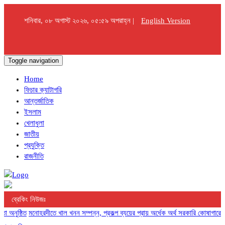
শনিবার, ০৮ অগাস্ট ২০২৬, ০৫:৫৯ অপরাহ্ন |
English Version
Toggle navigation
Home
ফিচার ক্যাটাগরি
আন্তর্জাতিক
ইসলাম
খেলাধুলা
জাতীয়
প্রযুক্তি
রাজনীতি
ব্রেকিং নিউজঃ
ুষ্ঠিত
মনোহরদীতে খাল খনন সম্পন্ন, প্রকল্প ব্যয়ের প্রায় অর্ধেক অর্থ সরকারি কোষাগারে ফে