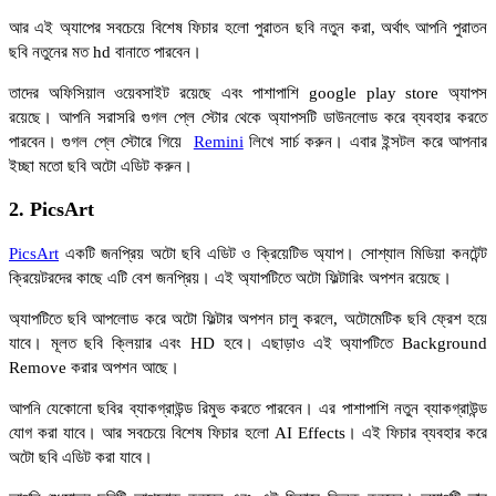
আর এই অ্যাপের সবচেয়ে বিশেষ ফিচার হলো পুরাতন ছবি নতুন করা, অর্থাৎ আপনি পুরাতন
ছবি নতুনের মত hd বানাতে পারবেন।
তাদের অফিসিয়াল ওয়েবসাইট রয়েছে এবং পাশাপাশি google play store অ্যাপস
রয়েছে। আপনি সরাসরি গুগল প্লে স্টোর থেকে অ্যাপসটি ডাউনলোড করে ব্যবহার করতে
পারবেন। গুগল প্লে স্টোরে গিয়ে
Remini
লিখে সার্চ করুন। এবার ইন্সটল করে আপনার
ইচ্ছা মতো ছবি অটো এডিট করুন।
2. PicsArt
PicsArt
একটি জনপ্রিয় অটো ছবি এডিট ও ক্রিয়েটিভ অ্যাপ। সোশ্যাল মিডিয়া কনটেন্ট
ক্রিয়েটরদের কাছে এটি বেশ জনপ্রিয়। এই অ্যাপটিতে অটো ফিল্টারিং অপশন রয়েছে।
অ্যাপটিতে ছবি আপলোড করে অটো ফিল্টার অপশন চালু করলে, অটোমেটিক ছবি ফ্রেশ হয়ে
যাবে। মূলত ছবি ক্লিয়ার এবং HD হবে। এছাড়াও এই অ্যাপটিতে Background
Remove করার অপশন আছে।
আপনি যেকোনো ছবির ব্যাকগ্রাউন্ড রিমুভ করতে পারবেন। এর পাশাপাশি নতুন ব্যাকগ্রাউন্ড
যোগ করা যাবে। আর সবচেয়ে বিশেষ ফিচার হলো AI Effects। এই ফিচার ব্যবহার করে
অটো ছবি এডিট করা যাবে।