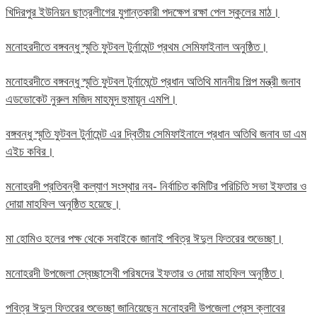
খিদিরপুর ইউনিয়ন ছাত্রলীগের যুগান্তকারী পদক্ষেপ রক্ষা পেল স্কুলের মাঠ।
মনোহরদীতে বঙ্গবন্ধু স্মৃতি ফুটবল টুর্নামেন্ট প্রথম সেমিফাইনাল অনুষ্ঠিত।
মনোহরদীতে বঙ্গবন্ধু স্মৃতি ফুটবল টুর্নামেন্টে প্রধান অতিথি মাননীয় শিল্প মন্ত্রী জনাব
এডভোকেট নুরুল মজিদ মাহমুদ হুমায়ূন এমপি।
বঙ্গবন্ধু স্মৃতি ফুটবল টুর্নামেন্ট এর দ্বিতীয় সেমিফাইনালে প্রধান অতিথি জনাব ডা এম
এইচ কবির।
মনোহরদী প্রতিবন্ধী কল্যাণ সংস্থার নব- নির্বাচিত কমিটির পরিচিতি সভা ইফতার ও
দোয়া মাহফিল অনুষ্ঠিত হয়েছে।
মা হোমিও হলের পক্ষ থেকে সবাইকে জানাই পবিত্র ঈদুল ফিতরের শুভেচ্ছা।
মনোহরদী উপজেলা স্বেচ্ছাসেবী পরিষদের ইফতার ও দোয়া মাহফিল অনুষ্ঠিত।
পবিত্র ঈদুল ফিতরের শুভেচ্ছা জানিয়েছেন মনোহরদী উপজেলা প্রেস ক্লাবের