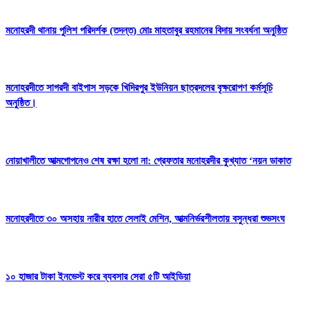
মনোহরদী থানায় পুলিশ পরিদর্শক (তদন্ত) মোঃ মাহতাবুর রহমানের বিদায় সংবর্ধনা অনুষ্ঠিত
মনোহরদীতে সাগরদী বাইপাস সড়কে খিদিরপুর ইউনিয়ন ছাত্রদলের বৃক্ষরোপণ কর্মসূচি
অনুষ্ঠিত।
নোয়াখালীতে আত্মগোপনেও শেষ রক্ষা হলো না: গ্রেফতার মনোহরদীর কুখ্যাত ‘নয়ন ডাকাত
মনোহরদীতে ৩০ অসহায় নারীর হাতে সেলাই মেশিন, আত্মনির্ভরশীলতায় বসুন্ধরা শুভসংঘ
১০ হাজার টাকা ইনভেস্ট করে ব্যবসার সেরা ৫টি আইডিয়া