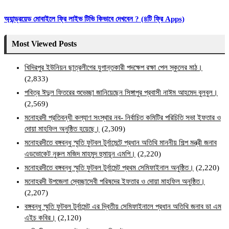
অ্যান্ড্রয়েড মোবাইলে ফ্রি লাইভ টিভি কিভাবে দেখবেন ? (৪টি ফ্রি Apps)
Most Viewed Posts
খিদিরপুর ইউনিয়ন ছাত্রলীগের যুগান্তকারী পদক্ষেপ রক্ষা পেল স্কুলের মাঠ।
(2,833)
পবিত্র ঈদুল ফিতরের শুভেচ্ছা জানিয়েছেন সিঙ্গাপুর প্রবাসী নাঈম আহমেদ বুলবুল।
(2,569)
মনোহরদী প্রতিবন্ধী কল্যাণ সংস্থার নব- নির্বাচিত কমিটির পরিচিতি সভা ইফতার ও
দোয়া মাহফিল অনুষ্ঠিত হয়েছে।
(2,309)
মনোহরদীতে বঙ্গবন্ধু স্মৃতি ফুটবল টুর্নামেন্টে প্রধান অতিথি মাননীয় শিল্প মন্ত্রী জনাব
এডভোকেট নুরুল মজিদ মাহমুদ হুমায়ূন এমপি।
(2,220)
মনোহরদীতে বঙ্গবন্ধু স্মৃতি ফুটবল টুর্নামেন্ট প্রথম সেমিফাইনাল অনুষ্ঠিত।
(2,220)
মনোহরদী উপজেলা স্বেচ্ছাসেবী পরিষদের ইফতার ও দোয়া মাহফিল অনুষ্ঠিত।
(2,207)
বঙ্গবন্ধু স্মৃতি ফুটবল টুর্নামেন্ট এর দ্বিতীয় সেমিফাইনালে প্রধান অতিথি জনাব ডা এম
এইচ কবির।
(2,120)