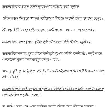
মনোহরদীতে উপজেলা দুর্যোগ ব্যবস্থাপনা কমিটির সভা অনুষ্ঠিত
পবিত্র ঈদুল ফিতরের শুভেচ্ছা জানিয়েছেন সিঙ্গাপুর প্রবাসী নাঈম আহমেদ বুলবুল।
খিদিরপুর ইউনিয়ন ছাত্রলীগের যুগান্তকারী পদক্ষেপ রক্ষা পেল স্কুলের মাঠ।
মনোহরদীতে বঙ্গবন্ধু স্মৃতি ফুটবল টুর্নামেন্ট প্রথম সেমিফাইনাল অনুষ্ঠিত।
মনোহরদীতে বঙ্গবন্ধু স্মৃতি ফুটবল টুর্নামেন্টে প্রধান অতিথি মাননীয় শিল্প মন্ত্রী জনাব
এডভোকেট নুরুল মজিদ মাহমুদ হুমায়ূন এমপি।
বঙ্গবন্ধু স্মৃতি ফুটবল টুর্নামেন্ট এর দ্বিতীয় সেমিফাইনালে প্রধান অতিথি জনাব ডা এম
এইচ কবির।
মনোহরদী প্রতিবন্ধী কল্যাণ সংস্থার নব- নির্বাচিত কমিটির পরিচিতি সভা ইফতার ও
দোয়া মাহফিল অনুষ্ঠিত হয়েছে।
মা হোমিও হলের পক্ষ থেকে সবাইকে জানাই পবিত্র ঈদুল ফিতরের শুভেচ্ছা।