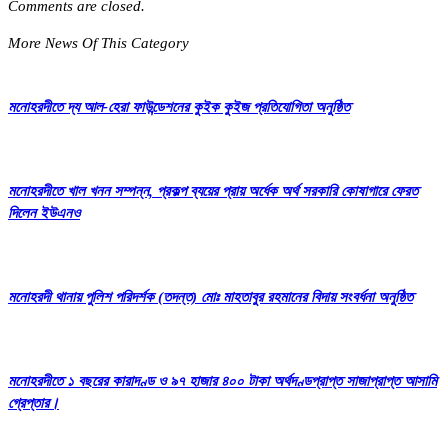
Comments are closed.
More News Of This Category
মনোহরদীতে দ্য আল-হেরা ফাউন্ডেশনের কুইক কুইজ প্রতিযোগিতা অনুষ্ঠিত
মনোহরদীতে খাল খনন সম্পন্ন, প্রকল্প ব্যয়ের প্রায় অর্ধেক অর্থ সরকারি কোষাগারে ফেরত
দিলেন ইউএনও
মনোহরদী থানায় পুলিশ পরিদর্শক (তদন্ত) মোঃ মাহতাবুর রহমানের বিদায় সংবর্ধনা অনুষ্ঠিত
মনোহরদীতে ১ বছরের কারাদণ্ড ও ৯৭ হাজার ৪০০ টাকা অর্থদণ্ডপ্রাপ্ত সাজাপ্রাপ্ত আসামি
গ্রেপ্তার।