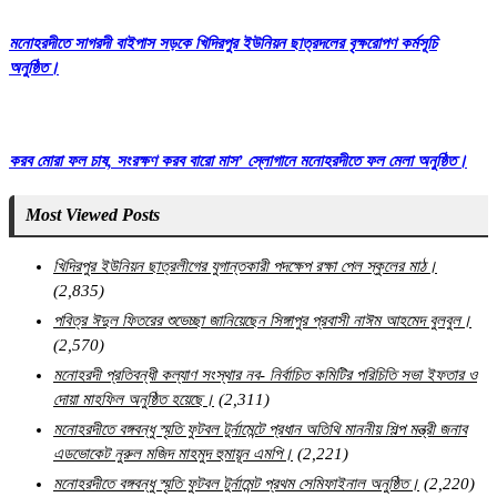
মনোহরদীতে সাগরদী বাইপাস সড়কে খিদিরপুর ইউনিয়ন ছাত্রদলের বৃক্ষরোপণ কর্মসূচি
অনুষ্ঠিত।
করব মোরা ফল চাষ, সংরক্ষণ করব বারো মাস’ স্লোগানে মনোহরদীতে ফল মেলা অনুষ্ঠিত।
Most Viewed Posts
খিদিরপুর ইউনিয়ন ছাত্রলীগের যুগান্তকারী পদক্ষেপ রক্ষা পেল স্কুলের মাঠ।
(2,835)
পবিত্র ঈদুল ফিতরের শুভেচ্ছা জানিয়েছেন সিঙ্গাপুর প্রবাসী নাঈম আহমেদ বুলবুল।
(2,570)
মনোহরদী প্রতিবন্ধী কল্যাণ সংস্থার নব- নির্বাচিত কমিটির পরিচিতি সভা ইফতার ও
দোয়া মাহফিল অনুষ্ঠিত হয়েছে।
(2,311)
মনোহরদীতে বঙ্গবন্ধু স্মৃতি ফুটবল টুর্নামেন্টে প্রধান অতিথি মাননীয় শিল্প মন্ত্রী জনাব
এডভোকেট নুরুল মজিদ মাহমুদ হুমায়ূন এমপি।
(2,221)
মনোহরদীতে বঙ্গবন্ধু স্মৃতি ফুটবল টুর্নামেন্ট প্রথম সেমিফাইনাল অনুষ্ঠিত।
(2,220)