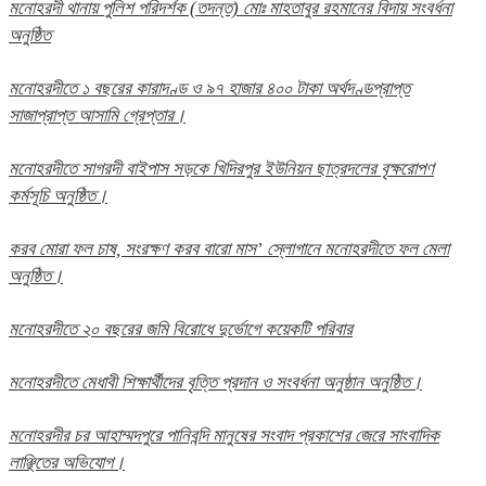
মনোহরদী থানায় পুলিশ পরিদর্শক (তদন্ত) মোঃ মাহতাবুর রহমানের বিদায় সংবর্ধনা
অনুষ্ঠিত
মনোহরদীতে ১ বছরের কারাদণ্ড ও ৯৭ হাজার ৪০০ টাকা অর্থদণ্ডপ্রাপ্ত
সাজাপ্রাপ্ত আসামি গ্রেপ্তার।
মনোহরদীতে সাগরদী বাইপাস সড়কে খিদিরপুর ইউনিয়ন ছাত্রদলের বৃক্ষরোপণ
কর্মসূচি অনুষ্ঠিত।
করব মোরা ফল চাষ, সংরক্ষণ করব বারো মাস’ স্লোগানে মনোহরদীতে ফল মেলা
অনুষ্ঠিত।
মনোহরদীতে ২০ বছরের জমি বিরোধে দুর্ভোগে কয়েকটি পরিবার
মনোহরদীতে মেধাবী শিক্ষার্থীদের বৃত্তি প্রদান ও সংবর্ধনা অনুষ্ঠান অনুষ্ঠিত।
মনোহরদীর চর আহাম্মদপুরে পানিবন্দি মানুষের সংবাদ প্রকাশের জেরে সাংবাদিক
লাঞ্ছিতের অভিযোগ।