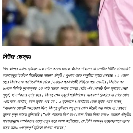
নিউজ ডেস্কঃ
লিগ কাপের ম্যাচে দুর্দান্ত এক গোল করেও দলকে বাঁচাতে পারলেন না লেস্টার সিটির বাংলাদেশি
বংশোদ্ভূত ইংলিশ মিডফিল্ডার হামজা চৌধুরী। বুধবার রাতে অনুষ্ঠিত ম্যাচে লেস্টার ২-১ গোলে
হেরে বিদায় নেয় প্রতিযোগিতা থেকে।ম্যাচের প্রথমার্ধেই পিছিয়ে পড়ে লেস্টার।বিরতির পর
৬৫তম মিনিটে দূরপাল্লার এক শটে সমতা ফেরান হামজা।তাঁর এই গোলটি ছিল ম্যাচের সেরা
মুহূর্ত, যা দর্শকদের মুগ্ধ করে। কিন্তু শেষ মুহূর্তে প্রতিপক্ষের আক্রমণ ঠেকাতে না পেরে গোল
খেয়ে বসে লেস্টার, ফলে ম্যাচ শেষ হয় ২-১ ব্যবধানে।লেস্টারের কোচ ম্যাচ শেষে বলেন,
“হামজার গোলটি অসাধারণ ছিল, কিন্তু ফুটবলে শুধু সুন্দর গোল দিয়েই জয় আসে না।রক্ষণে
ভুলের মূল্য আমরা চুকিয়েছি।”এই পরাজয়ে লিগ কাপ থেকে বিদায় নিতে হলেও, হামজা চৌধুরীর
পারফরম্যান্স সমর্থকদের মধ্যে নতুন করে আশা জাগিয়েছে, যে তিনি আসন্ন ম্যাচগুলোতে দলের
জন্য আরও গুরুত্বপূর্ণ ভূমিকা রাখতে পারবেন।