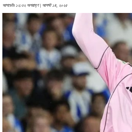
আপডেটঃ ১২:৩২ অপরাহ্ণ | আগস্ট ১৪, ২০২৫