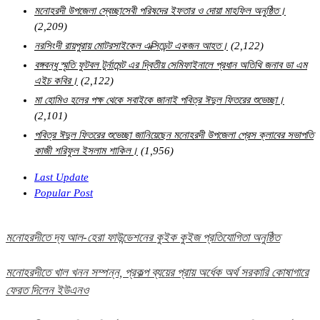
মনোহরদী উপজেলা স্বেচ্ছাসেবী পরিষদের ইফতার ও দোয়া মাহফিল অনুষ্ঠিত।
(2,209)
নরসিংদী রায়পুরায় মোটরসাইকেল এক্সিডেন্ট একজন আহত।
(2,122)
বঙ্গবন্ধু স্মৃতি ফুটবল টুর্নামেন্ট এর দ্বিতীয় সেমিফাইনালে প্রধান অতিথি জনাব ডা এম
এইচ কবির।
(2,122)
মা হোমিও হলের পক্ষ থেকে সবাইকে জানাই পবিত্র ঈদুল ফিতরের শুভেচ্ছা।
(2,101)
পবিত্র ঈদুল ফিতরের শুভেচ্ছা জানিয়েছেন মনোহরদী উপজেলা প্রেস ক্লাবের সভাপতি
কাজী শরিফুল ইসলাম শাকিল।
(1,956)
Last Update
Popular Post
মনোহরদীতে দ্য আল-হেরা ফাউন্ডেশনের কুইক কুইজ প্রতিযোগিতা অনুষ্ঠিত
মনোহরদীতে খাল খনন সম্পন্ন, প্রকল্প ব্যয়ের প্রায় অর্ধেক অর্থ সরকারি কোষাগারে
ফেরত দিলেন ইউএনও