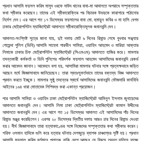
প্রধান আসামি ফয়সল করিম মাসুদ ওরফে দাউদ খানের বাবা-মা আদালতে অপরাধে সম্পৃক্ততার
কথা স্বীকার করেছেন। তাদের এই স্বীকারোক্তির পর বিচারক উভয়কে কারাগারে পাঠানোর
নির্দেশ দেন।
এর আগে গত ১৭ ডিসেম্বর ফয়সালের বাবা মো. হুমায়ুন কবির ও মা হাসি বেগম
ঢাকার মেট্রোপলিটন ম্যাজিস্ট্রেট আদালতে স্বীকারোক্তিমূলক জবানবন্দি দেন।
আদালত-সংশ্লিষ্ট সূত্রে জানা যায়, দুই দফায় মোট ৯ দিনের রিমান্ড শেষে বুধবার সন্ধ্যায়
গোয়েন্দা পুলিশ (ডিবি) আসামি সাহেদা পারভীন সামিয়া, ওয়াহিদ আহমেদ ও মারিয়া আক্তার
লিমাকে ঢাকার চিফ মেট্রোপলিটন ম্যাজিস্ট্রেট (সিএমএম) আদালতে হাজির করে। মামলার
তদন্তকারী কর্মকর্তা ও ডিবি পুলিশের পরিদর্শক ফয়সাল আহমেদ আসামিদের জবানবন্দি রেকর্ড
করার আবেদন জানান।
আবেদনে বলা হয়, আসামিরা মামলার ঘটনার সঙ্গে প্রত্যক্ষভাবে জড়িত
আছেন মর্মে জিজ্ঞাসাবাদে জানিয়েছেন। তারা স্বতঃস্ফূর্তভাবে তাদের বক্তব্য বিজ্ঞ আদালতে
প্রদান করতে ইচ্ছুক। মামলার সুষ্ঠু তদন্তের স্বার্থে আসামিদের জবানবন্দি ফৌজদারি কার্যবিধি
আইনের ১৬৪ ধারা মোতাবেক লিপিবদ্ধ করা একান্ত প্রয়োজন।
পরে আসামি সামিয়া ও ওয়াহিদ ঢাকা মেট্রোপলিটন ম্যাজিস্ট্রেট আমিনুল ইসলাম জুনায়েদের
আদালতে জবানবন্দি দেন। আসামি লিমা ঢাকা মেট্রোপলিটন ম্যাজিস্ট্রেট কামাল উদ্দীনের
আদালতে জবানবন্দি দেন।
এর আগে গত ১৫ ডিসেম্বর আদালত এই আসামিদের পাঁচ দিনের
রিমান্ড মঞ্জুর করেছিলেন। এরপর ২০ ডিসেম্বর দ্বিতীয় দফায় আরও চার দিনের রিমান্ড দেওয়া
হয়। দীর্ঘ জিজ্ঞাসাবাদে তারা হত্যাকাণ্ডের সঙ্গে নিজেদের সম্পৃক্ততার কথা স্বীকার করেন।
শরিফ ওসমান হাদিকে গুলি করে হত্যার ঘটনায় দেশজুড়ে ব্যাপক চাঞ্চল্যের সৃষ্টি হয়। প্রধান
আসামি ফয়সাল করিম বর্তমানে পলাতক নাকি দেশে আছেন সে বিষয়ে তদন্ত চালিয়ে যাচ্ছে