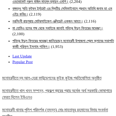
এডভোকেট নুরুল মজিদ মাহমুদ হুমায়ূন এমপি।
(2,204)
বঙ্গবন্ধু স্মৃতি ফুটবল টুর্নামেন্ট এর দ্বিতীয় সেমিফাইনালে প্রধান অতিথি জনাব ডা এম
এইচ কবির।
(2,119)
নরসিংদী রায়পুরায় মোটরসাইকেল এক্সিডেন্ট একজন আহত।
(2,116)
মা হোমিও হলের পক্ষ থেকে সবাইকে জানাই পবিত্র ঈদুল ফিতরের শুভেচ্ছা।
(2,100)
পবিত্র ঈদুল ফিতরের শুভেচ্ছা জানিয়েছেন মনোহরদী উপজেলা প্রেস ক্লাবের সভাপতি
কাজী শরিফুল ইসলাম শাকিল।
(1,953)
Last Update
Popular Post
মনোহরদীতে দ্য আল-হেরা ফাউন্ডেশনের কুইক কুইজ প্রতিযোগিতা অনুষ্ঠিত
মনোহরদীতে খাল খনন সম্পন্ন, প্রকল্প ব্যয়ের প্রায় অর্ধেক অর্থ সরকারি কোষাগারে
ফেরত দিলেন ইউএনও
মনোহরদী থানায় পুলিশ পরিদর্শক (তদন্ত) মোঃ মাহতাবুর রহমানের বিদায় সংবর্ধনা