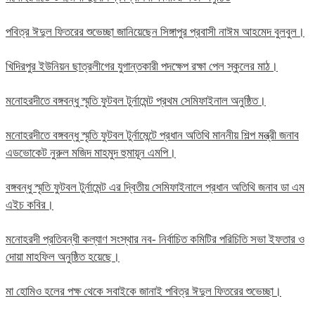
পবিত্র ঈদুল ফিতরের শুভেচ্ছা জানিয়েছেন সিঙ্গাপুর প্রবাসী নাঈম আহমেদ বুলবুল।
খিদিরপুর ইউনিয়ন ছাত্রলীগের যুগান্তকারী পদক্ষেপ রক্ষা পেল স্কুলের মাঠ।
মনোহরদীতে বঙ্গবন্ধু স্মৃতি ফুটবল টুর্নামেন্ট প্রথম সেমিফাইনাল অনুষ্ঠিত।
মনোহরদীতে বঙ্গবন্ধু স্মৃতি ফুটবল টুর্নামেন্টে প্রধান অতিথি মাননীয় শিল্প মন্ত্রী জনাব
এডভোকেট নুরুল মজিদ মাহমুদ হুমায়ূন এমপি।
বঙ্গবন্ধু স্মৃতি ফুটবল টুর্নামেন্ট এর দ্বিতীয় সেমিফাইনালে প্রধান অতিথি জনাব ডা এম
এইচ কবির।
মনোহরদী প্রতিবন্ধী কল্যাণ সংস্থার নব- নির্বাচিত কমিটির পরিচিতি সভা ইফতার ও
দোয়া মাহফিল অনুষ্ঠিত হয়েছে।
মা হোমিও হলের পক্ষ থেকে সবাইকে জানাই পবিত্র ঈদুল ফিতরের শুভেচ্ছা।