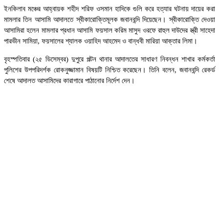
ইনকিলাব মঞ্চের আহ্বায়ক শহীদ শরিফ ওসমান হাদিকে গুলি করে হত্যার ঘটনায় দায়ের করা
মামলার তিন আসামি আদালতে স্বীকারোক্তিমূলক জবানবন্দি দিয়েছেন।
স্বীকারোক্তি দেওয়া
আসামিরা হলেন মামলার প্রধান আসামি ফয়সাল করিম মাসুদ ওরফে রাহুল দাউদের স্ত্রী সাহেদা
পারভীন সামিয়া, ফয়সালের শ্যালক ওয়াহিদ আহমেদ ও বান্ধবী মারিয়া আক্তার লিমা।
বৃহস্পতিবার (২৫ ডিসেম্বর) দুপুরে পল্টন থানার আদালতের সাধারণ নিবন্ধন শাখার কর্মকর্তা
পুলিশের উপপরিদর্শক রোকনুজ্জামান বিষয়টি নিশ্চিত করেছেন। তিনি বলেন, জবানবন্দি রেকর্ড
শেষে আদালত আসামিদের কারাগারে পাঠানোর নির্দেশ দেন।