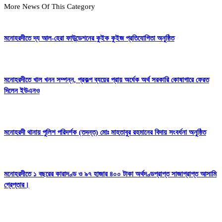
More News Of This Category
মনোহরদীতে দ্য আল-হেরা ফাউন্ডেশনের কুইক কুইজ প্রতিযোগিতা অনুষ্ঠিত
মনোহরদীতে খাল খনন সম্পন্ন, প্রকল্প ব্যয়ের প্রায় অর্ধেক অর্থ সরকারি কোষাগারে ফেরত
দিলেন ইউএনও
মনোহরদী থানায় পুলিশ পরিদর্শক (তদন্ত) মোঃ মাহতাবুর রহমানের বিদায় সংবর্ধনা অনুষ্ঠিত
মনোহরদীতে ১ বছরের কারাদণ্ড ও ৯৭ হাজার ৪০০ টাকা অর্থদণ্ডপ্রাপ্ত সাজাপ্রাপ্ত আসামি
গ্রেপ্তার।