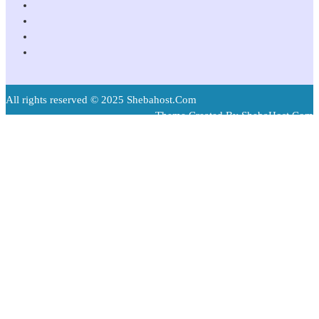
All rights reserved © 2025 Shebahost.Com
Theme Created By ShebaHost.Com