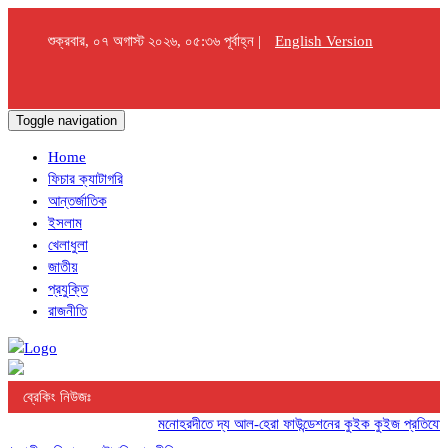
শুক্রবার, ০৭ অগাস্ট ২০২৬, ০৫:৩৬ পূর্বাহ্ন |
English Version
Toggle navigation
Home
ফিচার ক্যাটাগরি
আন্তর্জাতিক
ইসলাম
খেলাধুলা
জাতীয়
প্রযুক্তি
রাজনীতি
ব্রেকিং নিউজঃ
মনোহরদীতে দ্য আল-হেরা ফাউন্ডেশনের কুইক কুইজ প্রতিযোগিতা অ