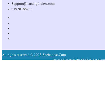
Support@narsingdiview.com
01978188268
All rights reserved © 2025 Shebahost.Com
Theme Created By ShebaHost.Com