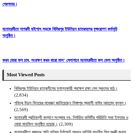
গ্রেপ্তার।
মনোহরদীতে সাগরদী বাইপাস সড়কে খিদিরপুর ইউনিয়ন ছাত্রদলের বৃক্ষরোপণ কর্মসূচি
অনুষ্ঠিত।
করব মোরা ফল চাষ, সংরক্ষণ করব বারো মাস’ স্লোগানে মনোহরদীতে ফল মেলা অনুষ্ঠিত।
Most Viewed Posts
খিদিরপুর ইউনিয়ন ছাত্রলীগের যুগান্তকারী পদক্ষেপ রক্ষা পেল স্কুলের মাঠ।
(2,834)
পবিত্র ঈদুল ফিতরের শুভেচ্ছা জানিয়েছেন সিঙ্গাপুর প্রবাসী নাঈম আহমেদ বুলবুল।
(2,569)
মনোহরদী প্রতিবন্ধী কল্যাণ সংস্থার নব- নির্বাচিত কমিটির পরিচিতি সভা ইফতার ও
দোয়া মাহফিল অনুষ্ঠিত হয়েছে।
(2,309)
মনোহরদীতে বঙ্গবন্ধু স্মৃতি ফুটবল টুর্নামেন্টে প্রধান অতিথি মাননীয় শিল্প মন্ত্রী জনাব