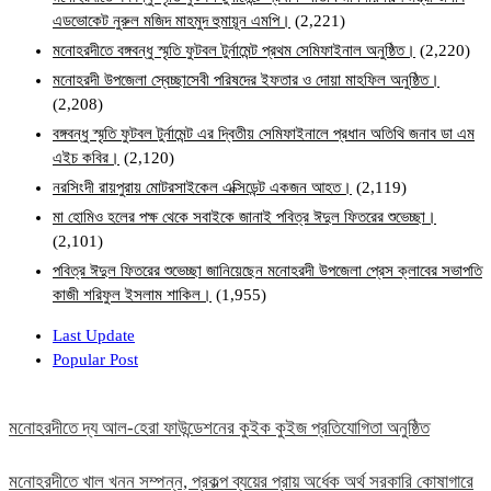
এডভোকেট নুরুল মজিদ মাহমুদ হুমায়ূন এমপি।
(2,221)
মনোহরদীতে বঙ্গবন্ধু স্মৃতি ফুটবল টুর্নামেন্ট প্রথম সেমিফাইনাল অনুষ্ঠিত।
(2,220)
মনোহরদী উপজেলা স্বেচ্ছাসেবী পরিষদের ইফতার ও দোয়া মাহফিল অনুষ্ঠিত।
(2,208)
বঙ্গবন্ধু স্মৃতি ফুটবল টুর্নামেন্ট এর দ্বিতীয় সেমিফাইনালে প্রধান অতিথি জনাব ডা এম
এইচ কবির।
(2,120)
নরসিংদী রায়পুরায় মোটরসাইকেল এক্সিডেন্ট একজন আহত।
(2,119)
মা হোমিও হলের পক্ষ থেকে সবাইকে জানাই পবিত্র ঈদুল ফিতরের শুভেচ্ছা।
(2,101)
পবিত্র ঈদুল ফিতরের শুভেচ্ছা জানিয়েছেন মনোহরদী উপজেলা প্রেস ক্লাবের সভাপতি
কাজী শরিফুল ইসলাম শাকিল।
(1,955)
Last Update
Popular Post
মনোহরদীতে দ্য আল-হেরা ফাউন্ডেশনের কুইক কুইজ প্রতিযোগিতা অনুষ্ঠিত
মনোহরদীতে খাল খনন সম্পন্ন, প্রকল্প ব্যয়ের প্রায় অর্ধেক অর্থ সরকারি কোষাগারে