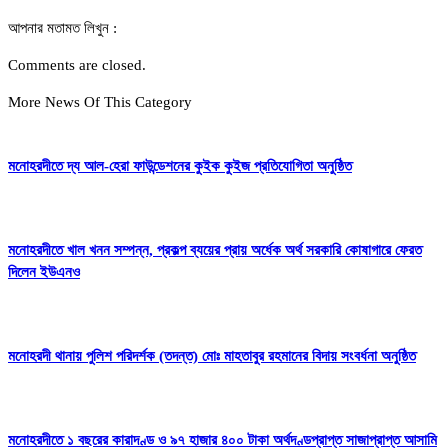
আপনার মতামত লিখুন :
Comments are closed.
More News Of This Category
মনোহরদীতে দ্য আল-হেরা ফাউন্ডেশনের কুইক কুইজ প্রতিযোগিতা অনুষ্ঠিত
মনোহরদীতে খাল খনন সম্পন্ন, প্রকল্প ব্যয়ের প্রায় অর্ধেক অর্থ সরকারি কোষাগারে ফেরত
দিলেন ইউএনও
মনোহরদী থানায় পুলিশ পরিদর্শক (তদন্ত) মোঃ মাহতাবুর রহমানের বিদায় সংবর্ধনা অনুষ্ঠিত
মনোহরদীতে ১ বছরের কারাদণ্ড ও ৯৭ হাজার ৪০০ টাকা অর্থদণ্ডপ্রাপ্ত সাজাপ্রাপ্ত আসামি