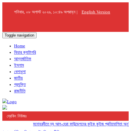
শনিবার, ০৮ অগাস্ট ২০২৬, ১০:৪৯ অপরাহ্ন |
English Version
Toggle navigation
Home
ফিচার ক্যাটাগরি
আন্তর্জাতিক
ইসলাম
খেলাধুলা
জাতীয়
প্রযুক্তি
রাজনীতি
ব্রেকিং নিউজঃ
মনোহরদীতে দ্য আল-হেরা ফাউন্ডেশনের কুইক কুইজ প্রতিযোগিতা অনুষ্ঠিত