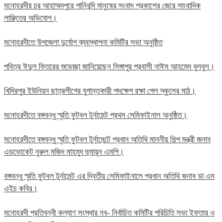
মনোহরদীর চর আহাম্মদপুরে পানিবন্দি মানুষের সংবাদ প্রকাশের জেরে সাংবাদিক
লাঞ্ছিতের অভিযোগ।
মনোহরদীতে উপজেলা দুর্যোগ ব্যবস্থাপনা কমিটির সভা অনুষ্ঠিত
পবিত্র ঈদুল ফিতরের শুভেচ্ছা জানিয়েছেন সিঙ্গাপুর প্রবাসী নাঈম আহমেদ বুলবুল।
খিদিরপুর ইউনিয়ন ছাত্রলীগের যুগান্তকারী পদক্ষেপ রক্ষা পেল স্কুলের মাঠ।
মনোহরদীতে বঙ্গবন্ধু স্মৃতি ফুটবল টুর্নামেন্ট প্রথম সেমিফাইনাল অনুষ্ঠিত।
মনোহরদীতে বঙ্গবন্ধু স্মৃতি ফুটবল টুর্নামেন্টে প্রধান অতিথি মাননীয় শিল্প মন্ত্রী জনাব
এডভোকেট নুরুল মজিদ মাহমুদ হুমায়ূন এমপি।
বঙ্গবন্ধু স্মৃতি ফুটবল টুর্নামেন্ট এর দ্বিতীয় সেমিফাইনালে প্রধান অতিথি জনাব ডা এম
এইচ কবির।
মনোহরদী প্রতিবন্ধী কল্যাণ সংস্থার নব- নির্বাচিত কমিটির পরিচিতি সভা ইফতার ও