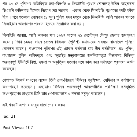
গত ১৭ মে পুলিশের অতিরিক্ত মহাপরিদর্শক ও সিআইডি প্রধান মোসলেহ উদ্দিন আহমদকে
ডিএমপি কমিশনার হিসেবে নিয়োগ দেয় সরকার। এরপর থেকে সিআইডি প্রধানের পদটি ফাঁকা
ছিল। পরে গতকাল সোমবার (১ জুন) পুলিশ সদর দপ্তর থেকে ডিআইজি আলি আকবর খানকে
সিআইডির ভারপ্রাপ্ত প্রধান হিসেবে নিয়োজিত করা হয়।
সিআইডি জানায়, আলি আকবর খান ১৯৬৭ সালের ২১ সেপ্টেম্বর চাঁদপুর জেলায় জন্মগ্রহণ
করেন। তিনি ১৯৯৫ সালে ১৫তম বিসিএস (পুলিশ) ক্যাডারের মাধ্যমে বাংলাদেশ পুলিশে
যোগদান করেন। বাংলাদেশ পুলিশের এই চৌকস কর্মকর্তা তার দীর্ঘ কর্মজীবনে রেঞ্জ পুলিশ,
বাংলাদেশ পুলিশ অধিদপ্তর এবং স্বরাষ্ট্র মন্ত্রণালয়ের জননিরাপত্তা বিভাগসহ বিভিন্ন
গুরুত্বপূর্ণ ইউনিটে নিষ্ঠা, দক্ষতা ও অকৃত্রিম সততার সঙ্গে কাজ করে সর্বমহলে প্রশংসা অর্জন
করেছেন।
পেশাগত উৎকর্ষ সাধনের লক্ষ্যে তিনি দেশ-বিদেশে বিভিন্ন প্রশিক্ষণ, সেমিনার ও কর্মশালায়
অংশগ্রহণ করেছেন। এছাড়াও বিভিন্ন গুরুত্বপূর্ণ আন্তর্জাতিক প্রশিক্ষণ কর্মসূচিতে
অংশগ্রহণের মাধ্যমে তিনি তার পেশাগত জ্ঞান ও দক্ষতা সমৃদ্ধ করেছেন।
এই খবরটি আপনার বন্ধুর সাথে শেয়ার করুন
[ad_2]
Post Views:
107