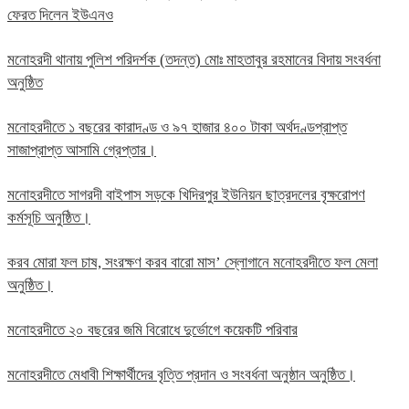
ফেরত দিলেন ইউএনও
মনোহরদী থানায় পুলিশ পরিদর্শক (তদন্ত) মোঃ মাহতাবুর রহমানের বিদায় সংবর্ধনা
অনুষ্ঠিত
মনোহরদীতে ১ বছরের কারাদণ্ড ও ৯৭ হাজার ৪০০ টাকা অর্থদণ্ডপ্রাপ্ত
সাজাপ্রাপ্ত আসামি গ্রেপ্তার।
মনোহরদীতে সাগরদী বাইপাস সড়কে খিদিরপুর ইউনিয়ন ছাত্রদলের বৃক্ষরোপণ
কর্মসূচি অনুষ্ঠিত।
করব মোরা ফল চাষ, সংরক্ষণ করব বারো মাস’ স্লোগানে মনোহরদীতে ফল মেলা
অনুষ্ঠিত।
মনোহরদীতে ২০ বছরের জমি বিরোধে দুর্ভোগে কয়েকটি পরিবার
মনোহরদীতে মেধাবী শিক্ষার্থীদের বৃত্তি প্রদান ও সংবর্ধনা অনুষ্ঠান অনুষ্ঠিত।