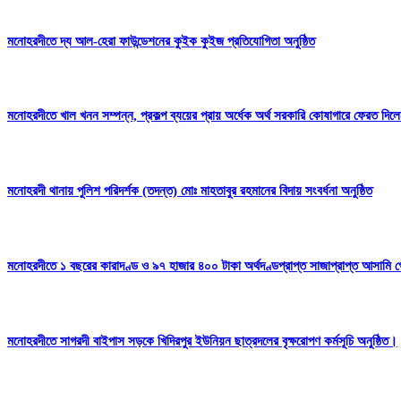
মনোহরদীতে দ্য আল-হেরা ফাউন্ডেশনের কুইক কুইজ প্রতিযোগিতা অনুষ্ঠিত
মনোহরদীতে খাল খনন সম্পন্ন, প্রকল্প ব্যয়ের প্রায় অর্ধেক অর্থ সরকারি কোষাগারে ফেরত দ
মনোহরদী থানায় পুলিশ পরিদর্শক (তদন্ত) মোঃ মাহতাবুর রহমানের বিদায় সংবর্ধনা অনুষ্ঠিত
মনোহরদীতে ১ বছরের কারাদণ্ড ও ৯৭ হাজার ৪০০ টাকা অর্থদণ্ডপ্রাপ্ত সাজাপ্রাপ্ত আসামি গ
মনোহরদীতে সাগরদী বাইপাস সড়কে খিদিরপুর ইউনিয়ন ছাত্রদলের বৃক্ষরোপণ কর্মসূচি অনুষ্ঠিত।