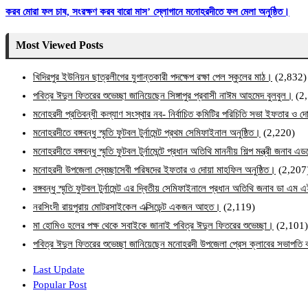
করব মোরা ফল চাষ, সংরক্ষণ করব বারো মাস’ স্লোগানে মনোহরদীতে ফল মেলা অনুষ্ঠিত।
Most Viewed Posts
খিদিরপুর ইউনিয়ন ছাত্রলীগের যুগান্তকারী পদক্ষেপ রক্ষা পেল স্কুলের মাঠ।
(2,832)
পবিত্র ঈদুল ফিতরের শুভেচ্ছা জানিয়েছেন সিঙ্গাপুর প্রবাসী নাঈম আহমেদ বুলবুল।
(2
মনোহরদী প্রতিবন্ধী কল্যাণ সংস্থার নব- নির্বাচিত কমিটির পরিচিতি সভা ইফতার ও দো
মনোহরদীতে বঙ্গবন্ধু স্মৃতি ফুটবল টুর্নামেন্ট প্রথম সেমিফাইনাল অনুষ্ঠিত।
(2,220)
মনোহরদীতে বঙ্গবন্ধু স্মৃতি ফুটবল টুর্নামেন্টে প্রধান অতিথি মাননীয় শিল্প মন্ত্রী জনা
মনোহরদী উপজেলা স্বেচ্ছাসেবী পরিষদের ইফতার ও দোয়া মাহফিল অনুষ্ঠিত।
(2,207
বঙ্গবন্ধু স্মৃতি ফুটবল টুর্নামেন্ট এর দ্বিতীয় সেমিফাইনালে প্রধান অতিথি জনাব ডা এ
নরসিংদী রায়পুরায় মোটরসাইকেল এক্সিডেন্ট একজন আহত।
(2,119)
মা হোমিও হলের পক্ষ থেকে সবাইকে জানাই পবিত্র ঈদুল ফিতরের শুভেচ্ছা।
(2,101)
পবিত্র ঈদুল ফিতরের শুভেচ্ছা জানিয়েছেন মনোহরদী উপজেলা প্রেস ক্লাবের সভাপত
Last Update
Popular Post