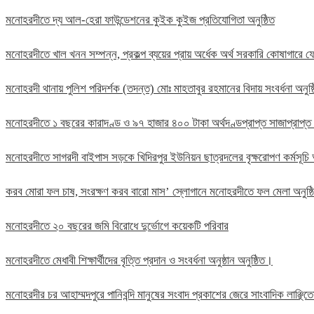
মনোহরদীতে দ্য আল-হেরা ফাউন্ডেশনের কুইক কুইজ প্রতিযোগিতা অনুষ্ঠিত
মনোহরদীতে খাল খনন সম্পন্ন, প্রকল্প ব্যয়ের প্রায় অর্ধেক অর্থ সরকারি কোষাগার
মনোহরদী থানায় পুলিশ পরিদর্শক (তদন্ত) মোঃ মাহতাবুর রহমানের বিদায় সংবর্ধনা অনুষ্
মনোহরদীতে ১ বছরের কারাদণ্ড ও ৯৭ হাজার ৪০০ টাকা অর্থদণ্ডপ্রাপ্ত সাজাপ্রাপ্ত
মনোহরদীতে সাগরদী বাইপাস সড়কে খিদিরপুর ইউনিয়ন ছাত্রদলের বৃক্ষরোপণ কর্মসূচি 
করব মোরা ফল চাষ, সংরক্ষণ করব বারো মাস’ স্লোগানে মনোহরদীতে ফল মেলা অনুষ্
মনোহরদীতে ২০ বছরের জমি বিরোধে দুর্ভোগে কয়েকটি পরিবার
মনোহরদীতে মেধাবী শিক্ষার্থীদের বৃত্তি প্রদান ও সংবর্ধনা অনুষ্ঠান অনুষ্ঠিত।
মনোহরদীর চর আহাম্মদপুরে পানিবন্দি মানুষের সংবাদ প্রকাশের জেরে সাংবাদিক লাঞ্ছ