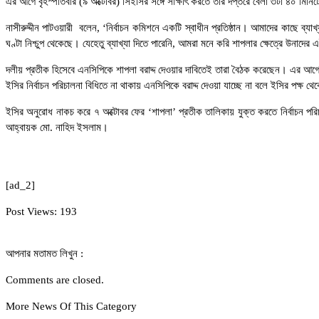
এর আগে বৃহস্পতিবার (৯ অক্টোবর) সিইসির সঙ্গে সাক্ষাৎ করতে তার দপ্তরে বেলা ৩টা ৪০ মিনিট
নাসীরুদ্দীন পাটওয়ারী বলেন, ‘নির্বাচন কমিশনে একটি স্বাধীন প্রতিষ্ঠান। আমাদের কাছে ব্
ঘণ্টা নিশ্চুপ থেকেছে। যেহেতু ব্যাখ্যা দিতে পারেনি, আমরা মনে করি শাপলার ক্ষেত্রে উনা
দলীয় প্রতীক হিসেবে এনসিপিকে শাপলা বরাদ্দ দেওয়ার দাবিতেই তারা বৈঠক করেছেন। এর আগে 
ইসির নির্বাচন পরিচালনা বিধিতে না থাকায় এনসিপিকে বরাদ্দ দেওয়া যাচ্ছে না বলে ইসির পক
ইসির অনুরোধ নাকচ করে ৭ অক্টোবর ফের ‘শাপলা’ প্রতীক তালিকায় যুক্ত করতে নির্বাচন পরি
আহ্বায়ক মো. নাহিদ ইসলাম।
[ad_2]
Post Views:
193
আপনার মতামত লিখুন :
Comments are closed.
More News Of This Category