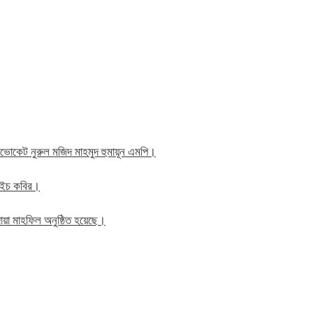
াব এডভোকেট নুরুল মজিদ মাহমুদ হুমায়ূন এমপি।
ম এইচ কবির।
য়া মাহফিল অনুষ্ঠিত হয়েছে।