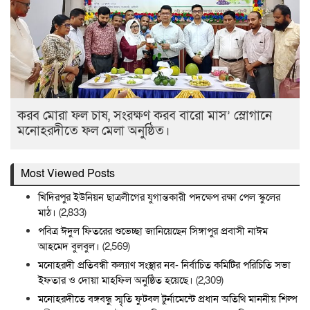
করব মোরা ফল চাষ, সংরক্ষণ করব বারো মাস’ স্লোগানে
মনোহরদীতে ফল মেলা অনুষ্ঠিত।
Most Viewed Posts
খিদিরপুর ইউনিয়ন ছাত্রলীগের যুগান্তকারী পদক্ষেপ রক্ষা পেল স্কুলের
মাঠ।
(2,833)
পবিত্র ঈদুল ফিতরের শুভেচ্ছা জানিয়েছেন সিঙ্গাপুর প্রবাসী নাঈম
আহমেদ বুলবুল।
(2,569)
মনোহরদী প্রতিবন্ধী কল্যাণ সংস্থার নব- নির্বাচিত কমিটির পরিচিতি সভা
ইফতার ও দোয়া মাহফিল অনুষ্ঠিত হয়েছে।
(2,309)
মনোহরদীতে বঙ্গবন্ধু স্মৃতি ফুটবল টুর্নামেন্টে প্রধান অতিথি মাননীয় শিল্প