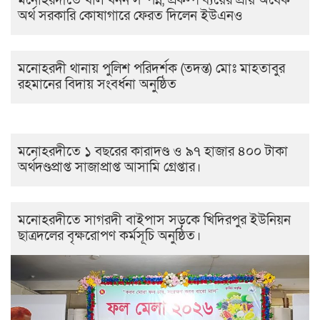
মনোহরদীতে খাল খনন সম্পন্ন, প্রকল্প ব্যয়ের প্রায় অর্ধেক
অর্থ সরকারি কোষাগারে ফেরত দিলেন ইউএনও
মনোহরদী থানায় পুলিশ পরিদর্শক (তদন্ত) মোঃ মাহতাবুর
রহমানের বিদায় সংবর্ধনা অনুষ্ঠিত
মনোহরদীতে ১ বছরের কারাদণ্ড ও ৯৭ হাজার ৪০০ টাকা
অর্থদণ্ডপ্রাপ্ত সাজাপ্রাপ্ত আসামি গ্রেপ্তার।
মনোহরদীতে সাগরদী বাইপাস সড়কে খিদিরপুর ইউনিয়ন
ছাত্রদলের বৃক্ষরোপণ কর্মসূচি অনুষ্ঠিত।