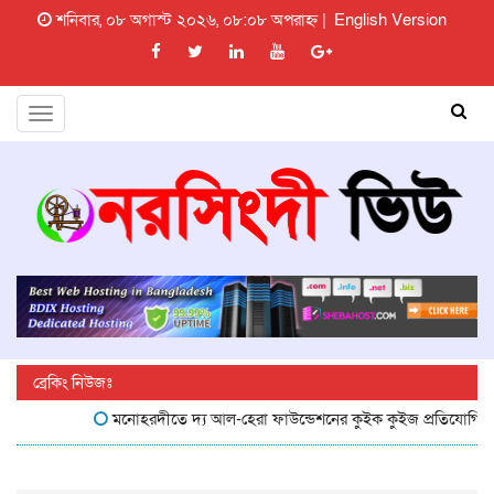
শনিবার, ০৮ অগাস্ট ২০২৬, ০৮:০৮ অপরাহ্ন |
English Version
Toggle
navigation
ব্রেকিং নিউজঃ
মনোহরদীতে দ্য আল-হেরা ফাউন্ডেশনের কুইক কুইজ প্রতিযোগিতা অনু