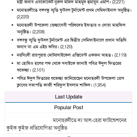
মন্ত্রী জনাব এডভোকেট নুরুল মজিদ মাহমুদ হুমায়ূন এমপি।
(2,221)
মনোহরদীতে বঙ্গবন্ধু স্মৃতি ফুটবল টুর্নামেন্ট প্রথম সেমিফাইনাল অনুষ্ঠিত।
(2,220)
মনোহরদী উপজেলা স্বেচ্ছাসেবী পরিষদের ইফতার ও দোয়া মাহফিল
অনুষ্ঠিত।
(2,208)
বঙ্গবন্ধু স্মৃতি ফুটবল টুর্নামেন্ট এর দ্বিতীয় সেমিফাইনালে প্রধান অতিথি
জনাব ডা এম এইচ কবির।
(2,120)
নরসিংদী রায়পুরায় মোটরসাইকেল এক্সিডেন্ট একজন আহত।
(2,119)
মা হোমিও হলের পক্ষ থেকে সবাইকে জানাই পবিত্র ঈদুল ফিতরের
শুভেচ্ছা।
(2,101)
পবিত্র ঈদুল ফিতরের শুভেচ্ছা জানিয়েছেন মনোহরদী উপজেলা প্রেস
ক্লাবের সভাপতি কাজী শরিফুল ইসলাম শাকিল।
(1,954)
Last Update
Popular Post
মনোহরদীতে দ্য আল-হেরা ফাউন্ডেশনের
কুইক কুইজ প্রতিযোগিতা অনুষ্ঠিত