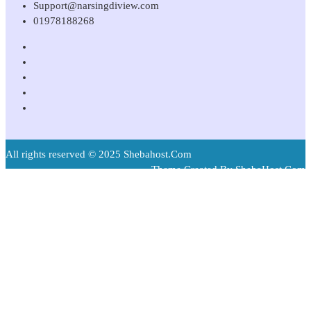
Support@narsingdiview.com
01978188268
All rights reserved © 2025 Shebahost.Com
Theme Created By ShebaHost.Com