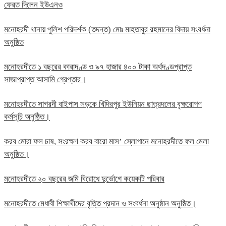
ফেরত দিলেন ইউএনও
মনোহরদী থানায় পুলিশ পরিদর্শক (তদন্ত) মোঃ মাহতাবুর রহমানের বিদায় সংবর্ধনা
অনুষ্ঠিত
মনোহরদীতে ১ বছরের কারাদণ্ড ও ৯৭ হাজার ৪০০ টাকা অর্থদণ্ডপ্রাপ্ত
সাজাপ্রাপ্ত আসামি গ্রেপ্তার।
মনোহরদীতে সাগরদী বাইপাস সড়কে খিদিরপুর ইউনিয়ন ছাত্রদলের বৃক্ষরোপণ
কর্মসূচি অনুষ্ঠিত।
করব মোরা ফল চাষ, সংরক্ষণ করব বারো মাস’ স্লোগানে মনোহরদীতে ফল মেলা
অনুষ্ঠিত।
মনোহরদীতে ২০ বছরের জমি বিরোধে দুর্ভোগে কয়েকটি পরিবার
মনোহরদীতে মেধাবী শিক্ষার্থীদের বৃত্তি প্রদান ও সংবর্ধনা অনুষ্ঠান অনুষ্ঠিত।