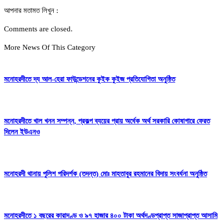
আপনার মতামত লিখুন :
Comments are closed.
More News Of This Category
মনোহরদীতে দ্য আল-হেরা ফাউন্ডেশনের কুইক কুইজ প্রতিযোগিতা অনুষ্ঠিত
মনোহরদীতে খাল খনন সম্পন্ন, প্রকল্প ব্যয়ের প্রায় অর্ধেক অর্থ সরকারি কোষাগারে ফেরত
দিলেন ইউএনও
মনোহরদী থানায় পুলিশ পরিদর্শক (তদন্ত) মোঃ মাহতাবুর রহমানের বিদায় সংবর্ধনা অনুষ্ঠিত
মনোহরদীতে ১ বছরের কারাদণ্ড ও ৯৭ হাজার ৪০০ টাকা অর্থদণ্ডপ্রাপ্ত সাজাপ্রাপ্ত আসামি