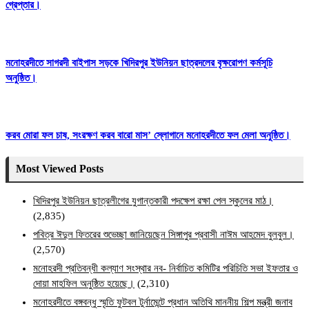
গ্রেপ্তার।
মনোহরদীতে সাগরদী বাইপাস সড়কে খিদিরপুর ইউনিয়ন ছাত্রদলের বৃক্ষরোপণ কর্মসূচি
অনুষ্ঠিত।
করব মোরা ফল চাষ, সংরক্ষণ করব বারো মাস’ স্লোগানে মনোহরদীতে ফল মেলা অনুষ্ঠিত।
Most Viewed Posts
খিদিরপুর ইউনিয়ন ছাত্রলীগের যুগান্তকারী পদক্ষেপ রক্ষা পেল স্কুলের মাঠ।
(2,835)
পবিত্র ঈদুল ফিতরের শুভেচ্ছা জানিয়েছেন সিঙ্গাপুর প্রবাসী নাঈম আহমেদ বুলবুল।
(2,570)
মনোহরদী প্রতিবন্ধী কল্যাণ সংস্থার নব- নির্বাচিত কমিটির পরিচিতি সভা ইফতার ও
দোয়া মাহফিল অনুষ্ঠিত হয়েছে।
(2,310)
মনোহরদীতে বঙ্গবন্ধু স্মৃতি ফুটবল টুর্নামেন্টে প্রধান অতিথি মাননীয় শিল্প মন্ত্রী জনাব