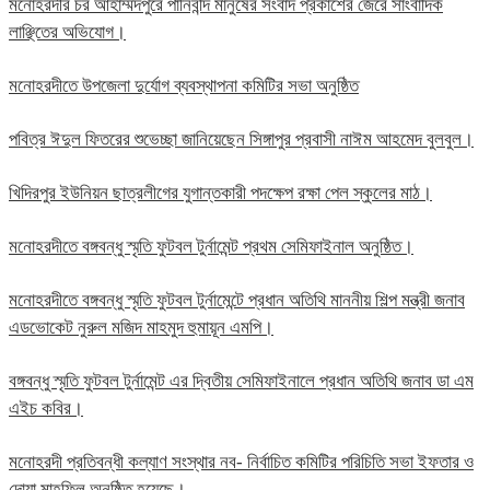
মনোহরদীর চর আহাম্মদপুরে পানিবন্দি মানুষের সংবাদ প্রকাশের জেরে সাংবাদিক
লাঞ্ছিতের অভিযোগ।
মনোহরদীতে উপজেলা দুর্যোগ ব্যবস্থাপনা কমিটির সভা অনুষ্ঠিত
পবিত্র ঈদুল ফিতরের শুভেচ্ছা জানিয়েছেন সিঙ্গাপুর প্রবাসী নাঈম আহমেদ বুলবুল।
খিদিরপুর ইউনিয়ন ছাত্রলীগের যুগান্তকারী পদক্ষেপ রক্ষা পেল স্কুলের মাঠ।
মনোহরদীতে বঙ্গবন্ধু স্মৃতি ফুটবল টুর্নামেন্ট প্রথম সেমিফাইনাল অনুষ্ঠিত।
মনোহরদীতে বঙ্গবন্ধু স্মৃতি ফুটবল টুর্নামেন্টে প্রধান অতিথি মাননীয় শিল্প মন্ত্রী জনাব
এডভোকেট নুরুল মজিদ মাহমুদ হুমায়ূন এমপি।
বঙ্গবন্ধু স্মৃতি ফুটবল টুর্নামেন্ট এর দ্বিতীয় সেমিফাইনালে প্রধান অতিথি জনাব ডা এম
এইচ কবির।
মনোহরদী প্রতিবন্ধী কল্যাণ সংস্থার নব- নির্বাচিত কমিটির পরিচিতি সভা ইফতার ও
দোয়া মাহফিল অনুষ্ঠিত হয়েছে।