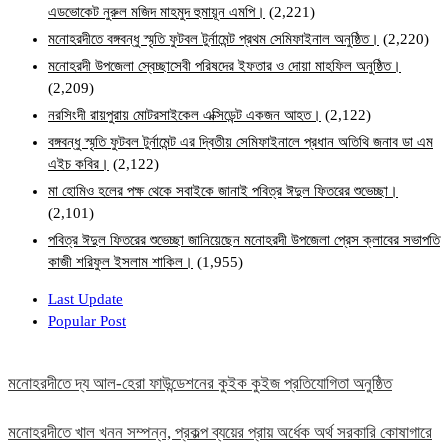
এডভোকেট নুরুল মজিদ মাহমুদ হুমায়ূন এমপি।
(2,221)
মনোহরদীতে বঙ্গবন্ধু স্মৃতি ফুটবল টুর্নামেন্ট প্রথম সেমিফাইনাল অনুষ্ঠিত।
(2,220)
মনোহরদী উপজেলা স্বেচ্ছাসেবী পরিষদের ইফতার ও দোয়া মাহফিল অনুষ্ঠিত।
(2,209)
নরসিংদী রায়পুরায় মোটরসাইকেল এক্সিডেন্ট একজন আহত।
(2,122)
বঙ্গবন্ধু স্মৃতি ফুটবল টুর্নামেন্ট এর দ্বিতীয় সেমিফাইনালে প্রধান অতিথি জনাব ডা এম
এইচ কবির।
(2,122)
মা হোমিও হলের পক্ষ থেকে সবাইকে জানাই পবিত্র ঈদুল ফিতরের শুভেচ্ছা।
(2,101)
পবিত্র ঈদুল ফিতরের শুভেচ্ছা জানিয়েছেন মনোহরদী উপজেলা প্রেস ক্লাবের সভাপতি
কাজী শরিফুল ইসলাম শাকিল।
(1,955)
Last Update
Popular Post
মনোহরদীতে দ্য আল-হেরা ফাউন্ডেশনের কুইক কুইজ প্রতিযোগিতা অনুষ্ঠিত
মনোহরদীতে খাল খনন সম্পন্ন, প্রকল্প ব্যয়ের প্রায় অর্ধেক অর্থ সরকারি কোষাগারে