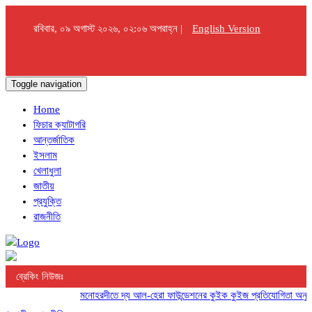
রবিবার, ০৯ অগাস্ট ২০২৬, ০২:০৬ অপরাহ্ন |
English Version
Toggle navigation
Home
ফিচার ক্যাটাগরি
আন্তর্জাতিক
ইসলাম
খেলাধুলা
জাতীয়
প্রযুক্তি
রাজনীতি
ব্রেকিং নিউজঃ
মনোহরদীতে দ্য আল-হেরা ফাউন্ডেশনের কুইক কুইজ প্রতিযোগিতা অনুষ্ঠিত