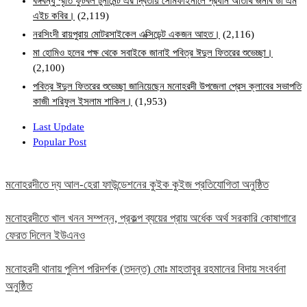
বঙ্গবন্ধু স্মৃতি ফুটবল টুর্নামেন্ট এর দ্বিতীয় সেমিফাইনালে প্রধান অতিথি জনাব ডা এম
এইচ কবির।
(2,119)
নরসিংদী রায়পুরায় মোটরসাইকেল এক্সিডেন্ট একজন আহত।
(2,116)
মা হোমিও হলের পক্ষ থেকে সবাইকে জানাই পবিত্র ঈদুল ফিতরের শুভেচ্ছা।
(2,100)
পবিত্র ঈদুল ফিতরের শুভেচ্ছা জানিয়েছেন মনোহরদী উপজেলা প্রেস ক্লাবের সভাপতি
কাজী শরিফুল ইসলাম শাকিল।
(1,953)
Last Update
Popular Post
মনোহরদীতে দ্য আল-হেরা ফাউন্ডেশনের কুইক কুইজ প্রতিযোগিতা অনুষ্ঠিত
মনোহরদীতে খাল খনন সম্পন্ন, প্রকল্প ব্যয়ের প্রায় অর্ধেক অর্থ সরকারি কোষাগারে
ফেরত দিলেন ইউএনও
মনোহরদী থানায় পুলিশ পরিদর্শক (তদন্ত) মোঃ মাহতাবুর রহমানের বিদায় সংবর্ধনা
অনুষ্ঠিত