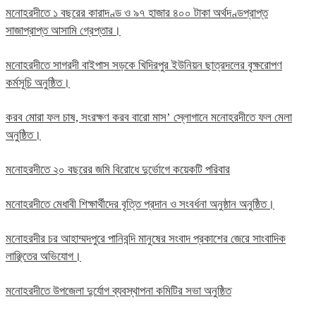
মনোহরদীতে ১ বছরের কারাদণ্ড ও ৯৭ হাজার ৪০০ টাকা অর্থদণ্ডপ্রাপ্ত
সাজাপ্রাপ্ত আসামি গ্রেপ্তার।
মনোহরদীতে সাগরদী বাইপাস সড়কে খিদিরপুর ইউনিয়ন ছাত্রদলের বৃক্ষরোপণ
কর্মসূচি অনুষ্ঠিত।
করব মোরা ফল চাষ, সংরক্ষণ করব বারো মাস’ স্লোগানে মনোহরদীতে ফল মেলা
অনুষ্ঠিত।
মনোহরদীতে ২০ বছরের জমি বিরোধে দুর্ভোগে কয়েকটি পরিবার
মনোহরদীতে মেধাবী শিক্ষার্থীদের বৃত্তি প্রদান ও সংবর্ধনা অনুষ্ঠান অনুষ্ঠিত।
মনোহরদীর চর আহাম্মদপুরে পানিবন্দি মানুষের সংবাদ প্রকাশের জেরে সাংবাদিক
লাঞ্ছিতের অভিযোগ।
মনোহরদীতে উপজেলা দুর্যোগ ব্যবস্থাপনা কমিটির সভা অনুষ্ঠিত