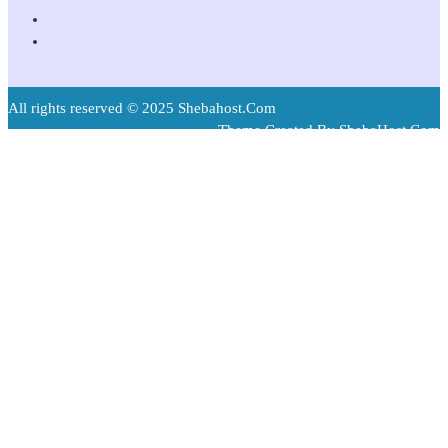
All rights reserved © 2025 Shebahost.Com
Theme Created By ShebaHost.Com