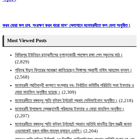
করব মোরা ফল চাষ, সংরক্ষণ করব বারো মাস’ স্লোগানে মনোহরদীতে ফল মেলা অনুষ্ঠিত।
Most Viewed Posts
খিদিরপুর ইউনিয়ন ছাত্রলীগের যুগান্তকারী পদক্ষেপ রক্ষা পেল স্কুলের মাঠ।
(2,829)
পবিত্র ঈদুল ফিতরের শুভেচ্ছা জানিয়েছেন সিঙ্গাপুর প্রবাসী নাঈম আহমেদ বুলবুল।
(2,568)
মনোহরদী প্রতিবন্ধী কল্যাণ সংস্থার নব- নির্বাচিত কমিটির পরিচিতি সভা ইফতার ও
দোয়া মাহফিল অনুষ্ঠিত হয়েছে।
(2,309)
মনোহরদীতে বঙ্গবন্ধু স্মৃতি ফুটবল টুর্নামেন্ট প্রথম সেমিফাইনাল অনুষ্ঠিত।
(2,218)
মনোহরদী উপজেলা স্বেচ্ছাসেবী পরিষদের ইফতার ও দোয়া মাহফিল অনুষ্ঠিত।
(2,207)
মনোহরদীতে বঙ্গবন্ধু স্মৃতি ফুটবল টুর্নামেন্টে প্রধান অতিথি মাননীয় শিল্প মন্ত্রী জনাব
এডভোকেট নুরুল মজিদ মাহমুদ হুমায়ূন এমপি।
(2,204)