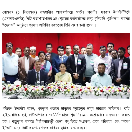
সোমবার (১ ডিসেম্বর) রাজধানীর আগারগাঁওয়ে জাতীয় স্থানীয় সরকার ইনস্টিটিউটে
(এনআইএলজি) সিটি করপোরেশনের ৯ম গ্রেডের কর্মকর্তাদের জন্য বুনিয়াদি প্রশিক্ষণ কোর্সের
উদ্বোধনী অনুষ্ঠানে প্রধান অতিথির বক্তব্যে তিনি এসব কথা বলেন।
পরিবেশ উপদেষ্টা বলেন, শব্দদূষণ শহরের মানুষের স্বাস্থ্যের জন্য মারাত্মক ক্ষতিকর। তাই
হাইড্রোলিক হর্ন, লাউডস্পিকার ও নির্মাণকাজে শব্দ নিয়ন্ত্রণ কঠোরভাবে বাস্তবায়ন করতে
হবে। বায়ুদূষণ কমাতে নির্মাণসামগ্রী ভেজা পদ্ধতিতে সংরক্ষণ, ঢেকে পরিবহন এবং অবৈধ
ইটভাটা বন্ধে সিটি করপোরেশনকে সক্রিয় ভূমিকা রাখতে হবে।