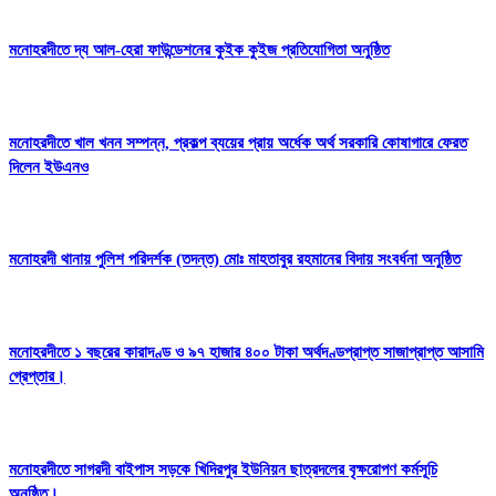
মনোহরদীতে দ্য আল-হেরা ফাউন্ডেশনের কুইক কুইজ প্রতিযোগিতা অনুষ্ঠিত
মনোহরদীতে খাল খনন সম্পন্ন, প্রকল্প ব্যয়ের প্রায় অর্ধেক অর্থ সরকারি কোষাগারে ফেরত
দিলেন ইউএনও
মনোহরদী থানায় পুলিশ পরিদর্শক (তদন্ত) মোঃ মাহতাবুর রহমানের বিদায় সংবর্ধনা অনুষ্ঠিত
মনোহরদীতে ১ বছরের কারাদণ্ড ও ৯৭ হাজার ৪০০ টাকা অর্থদণ্ডপ্রাপ্ত সাজাপ্রাপ্ত আসামি
গ্রেপ্তার।
মনোহরদীতে সাগরদী বাইপাস সড়কে খিদিরপুর ইউনিয়ন ছাত্রদলের বৃক্ষরোপণ কর্মসূচি
অনুষ্ঠিত।