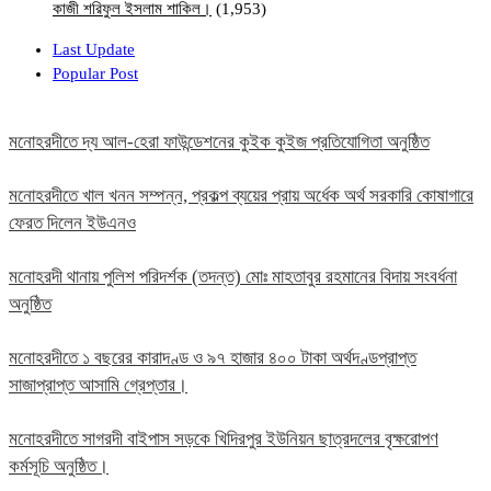
কাজী শরিফুল ইসলাম শাকিল।
(1,953)
Last Update
Popular Post
মনোহরদীতে দ্য আল-হেরা ফাউন্ডেশনের কুইক কুইজ প্রতিযোগিতা অনুষ্ঠিত
মনোহরদীতে খাল খনন সম্পন্ন, প্রকল্প ব্যয়ের প্রায় অর্ধেক অর্থ সরকারি কোষাগারে
ফেরত দিলেন ইউএনও
মনোহরদী থানায় পুলিশ পরিদর্শক (তদন্ত) মোঃ মাহতাবুর রহমানের বিদায় সংবর্ধনা
অনুষ্ঠিত
মনোহরদীতে ১ বছরের কারাদণ্ড ও ৯৭ হাজার ৪০০ টাকা অর্থদণ্ডপ্রাপ্ত
সাজাপ্রাপ্ত আসামি গ্রেপ্তার।
মনোহরদীতে সাগরদী বাইপাস সড়কে খিদিরপুর ইউনিয়ন ছাত্রদলের বৃক্ষরোপণ
কর্মসূচি অনুষ্ঠিত।