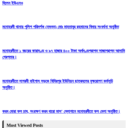
দিলেন ইউএনও
মনোহরদী থানায় পুলিশ পরিদর্শক (তদন্ত) মোঃ মাহতাবুর রহমানের বিদায় সংবর্ধনা অনুষ্ঠিত
মনোহরদীতে ১ বছরের কারাদণ্ড ও ৯৭ হাজার ৪০০ টাকা অর্থদণ্ডপ্রাপ্ত সাজাপ্রাপ্ত আসামি
গ্রেপ্তার।
মনোহরদীতে সাগরদী বাইপাস সড়কে খিদিরপুর ইউনিয়ন ছাত্রদলের বৃক্ষরোপণ কর্মসূচি
অনুষ্ঠিত।
করব মোরা ফল চাষ, সংরক্ষণ করব বারো মাস’ স্লোগানে মনোহরদীতে ফল মেলা অনুষ্ঠিত।
Most Viewed Posts