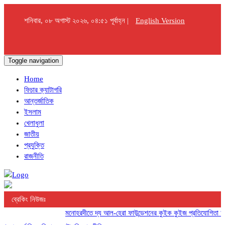
শনিবার, ০৮ অগাস্ট ২০২৬, ০৪:৫১ পূর্বাহ্ন |
English Version
Toggle navigation
Home
ফিচার ক্যাটাগরি
আন্তর্জাতিক
ইসলাম
খেলাধুলা
জাতীয়
প্রযুক্তি
রাজনীতি
ব্রেকিং নিউজঃ
মনোহরদীতে দ্য আল-হেরা ফাউন্ডেশনের কুইক কুইজ প্রতিযোগিতা অনুষ্ঠ