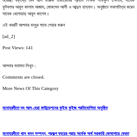
শুভেচ্ছা বক্তব্য দেন আল ফারুক একাডেমির প্রধান শিক্ষক শফিকুল ইসলাম, সাবেক
ফুটবলার আবুল কালাম আজাদ, মোকসেদ আলী ও আব্দুল হান্নান। অনুষ্ঠানে সভাপতিত্ব করেন
সাবেক খেলোয়াড় আবুল কাশেম।
এই খবরটি আপনার বন্ধুর সাথে শেয়ার করুন
[ad_2]
Post Views:
141
আপনার মতামত লিখুন :
Comments are closed.
More News Of This Category
মনোহরদীতে দ্য আল-হেরা ফাউন্ডেশনের কুইক কুইজ প্রতিযোগিতা অনুষ্ঠিত
মনোহরদীতে খাল খনন সম্পন্ন, প্রকল্প ব্যয়ের প্রায় অর্ধেক অর্থ সরকারি কোষাগারে ফেরত