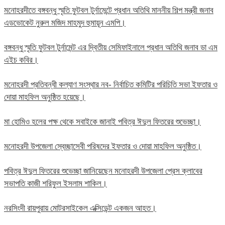
মনোহরদীতে বঙ্গবন্ধু স্মৃতি ফুটবল টুর্নামেন্টে প্রধান অতিথি মাননীয় শিল্প মন্ত্রী জনাব
এডভোকেট নুরুল মজিদ মাহমুদ হুমায়ূন এমপি।
বঙ্গবন্ধু স্মৃতি ফুটবল টুর্নামেন্ট এর দ্বিতীয় সেমিফাইনালে প্রধান অতিথি জনাব ডা এম
এইচ কবির।
মনোহরদী প্রতিবন্ধী কল্যাণ সংস্থার নব- নির্বাচিত কমিটির পরিচিতি সভা ইফতার ও
দোয়া মাহফিল অনুষ্ঠিত হয়েছে।
মা হোমিও হলের পক্ষ থেকে সবাইকে জানাই পবিত্র ঈদুল ফিতরের শুভেচ্ছা।
মনোহরদী উপজেলা স্বেচ্ছাসেবী পরিষদের ইফতার ও দোয়া মাহফিল অনুষ্ঠিত।
পবিত্র ঈদুল ফিতরের শুভেচ্ছা জানিয়েছেন মনোহরদী উপজেলা প্রেস ক্লাবের
সভাপতি কাজী শরিফুল ইসলাম শাকিল।
নরসিংদী রায়পুরায় মোটরসাইকেল এক্সিডেন্ট একজন আহত।