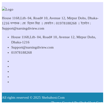
House 1168,Lift- 04, Road# 10, Avenue 12, Mirpur Dohs, Dhaka-
1216 সম্পাদক : মো হিমেল মিয়া । মোবাইল : 01978188268 । ইমেইল :
Support@narsingdiview.com
House 1168,Lift- 04, Road# 10, Avenue 12, Mirpur Dohs,
Dhaka-1216
Support@narsingdiview.com
01978188268
All rights reserved © 2025 Shebahost.Com
Theme Created By ShebaHost.Com