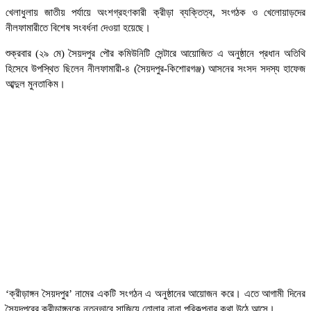
খেলাধুলায় জাতীয় পর্যায়ে অংশগ্রহণকারী ক্রীড়া ব্যক্তিত্ব, সংগঠক ও খেলোয়াড়দের
নীলফামারীতে বিশেষ সংবর্ধনা দেওয়া হয়েছে।
শুক্রবার (২৯ মে) সৈয়দপুর পৌর কমিউনিটি সেন্টারে আয়োজিত এ অনুষ্ঠানে প্রধান অতিথি
হিসেবে উপস্থিত ছিলেন নীলফামারী-৪ (সৈয়দপুর-কিশোরগঞ্জ) আসনের সংসদ সদস্য হাফেজ
আব্দুল মুনতাকিম।
‘ক্রীড়াঙ্গন সৈয়দপুর’ নামের একটি সংগঠন এ অনুষ্ঠানের আয়োজন করে। এতে আগামী দিনের
সৈয়দপুরের ক্রীড়াঙ্গনকে নতুনভাবে সাজিয়ে তোলার নানা পরিকল্পনার কথা উঠে আসে।