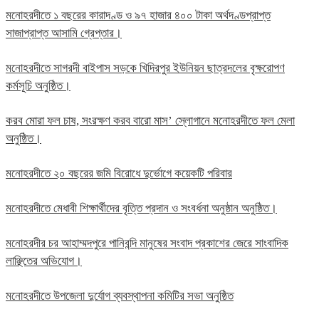
মনোহরদীতে ১ বছরের কারাদণ্ড ও ৯৭ হাজার ৪০০ টাকা অর্থদণ্ডপ্রাপ্ত
সাজাপ্রাপ্ত আসামি গ্রেপ্তার।
মনোহরদীতে সাগরদী বাইপাস সড়কে খিদিরপুর ইউনিয়ন ছাত্রদলের বৃক্ষরোপণ
কর্মসূচি অনুষ্ঠিত।
করব মোরা ফল চাষ, সংরক্ষণ করব বারো মাস’ স্লোগানে মনোহরদীতে ফল মেলা
অনুষ্ঠিত।
মনোহরদীতে ২০ বছরের জমি বিরোধে দুর্ভোগে কয়েকটি পরিবার
মনোহরদীতে মেধাবী শিক্ষার্থীদের বৃত্তি প্রদান ও সংবর্ধনা অনুষ্ঠান অনুষ্ঠিত।
মনোহরদীর চর আহাম্মদপুরে পানিবন্দি মানুষের সংবাদ প্রকাশের জেরে সাংবাদিক
লাঞ্ছিতের অভিযোগ।
মনোহরদীতে উপজেলা দুর্যোগ ব্যবস্থাপনা কমিটির সভা অনুষ্ঠিত