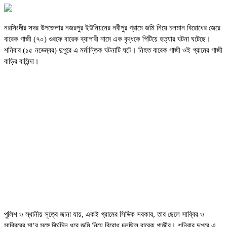
নরসিংদীর সদর উপজেলার নজরপুর ইউনিয়নের নবীপুর গ্রামে জমি নিয়ে চলমান বিরোধের জেরে
বারেক গাজী (৭০) ওরফে বারেক ব্যাপারী নামে এক বৃদ্ধকে পিটিয়ে হত্যার ঘটনা ঘটেছে।
শনিবার (১৫ নভেম্বর) দুপুরে এ মর্মান্তিক ঘটনাটি ঘটে। নিহত বারেক গাজী ওই গ্রামের গাজী
বাড়ির বাসিন্দা।
পুলিশ ও স্থানীয় সূত্রে জানা যায়, একই গ্রামের সিদ্দিক সরকার, তার ছেলে সাব্বির ও
সাব্বিরের মা’র সঙ্গে দীর্ঘদিন ধরে জমি নিয়ে বিরোধ চলছিল বারেক গাজীর। শনিবার দুপুরে এ