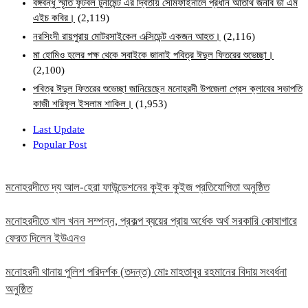
বঙ্গবন্ধু স্মৃতি ফুটবল টুর্নামেন্ট এর দ্বিতীয় সেমিফাইনালে প্রধান অতিথি জনাব ডা এম
এইচ কবির।
(2,119)
নরসিংদী রায়পুরায় মোটরসাইকেল এক্সিডেন্ট একজন আহত।
(2,116)
মা হোমিও হলের পক্ষ থেকে সবাইকে জানাই পবিত্র ঈদুল ফিতরের শুভেচ্ছা।
(2,100)
পবিত্র ঈদুল ফিতরের শুভেচ্ছা জানিয়েছেন মনোহরদী উপজেলা প্রেস ক্লাবের সভাপতি
কাজী শরিফুল ইসলাম শাকিল।
(1,953)
Last Update
Popular Post
মনোহরদীতে দ্য আল-হেরা ফাউন্ডেশনের কুইক কুইজ প্রতিযোগিতা অনুষ্ঠিত
মনোহরদীতে খাল খনন সম্পন্ন, প্রকল্প ব্যয়ের প্রায় অর্ধেক অর্থ সরকারি কোষাগারে
ফেরত দিলেন ইউএনও
মনোহরদী থানায় পুলিশ পরিদর্শক (তদন্ত) মোঃ মাহতাবুর রহমানের বিদায় সংবর্ধনা
অনুষ্ঠিত