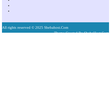
All rights reserved © 2025 Shebahost.Com
Theme Created By ShebaHost.Com