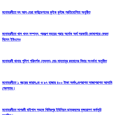
মনোহরদীতে দ্য আল-হেরা ফাউন্ডেশনের কুইক কুইজ প্রতিযোগিতা অনুষ্ঠিত
মনোহরদীতে খাল খনন সম্পন্ন, প্রকল্প ব্যয়ের প্রায় অর্ধেক অর্থ সরকারি কোষাগারে ফেরত
দিলেন ইউএনও
মনোহরদী থানায় পুলিশ পরিদর্শক (তদন্ত) মোঃ মাহতাবুর রহমানের বিদায় সংবর্ধনা অনুষ্ঠিত
মনোহরদীতে ১ বছরের কারাদণ্ড ও ৯৭ হাজার ৪০০ টাকা অর্থদণ্ডপ্রাপ্ত সাজাপ্রাপ্ত আসামি
গ্রেপ্তার।
মনোহরদীতে সাগরদী বাইপাস সড়কে খিদিরপুর ইউনিয়ন ছাত্রদলের বৃক্ষরোপণ কর্মসূচি