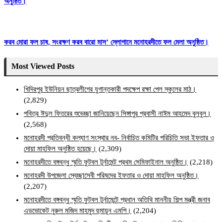
অনুষ্ঠিত।
করব মোরা ফল চাষ, সংরক্ষণ করব বারো মাস’ স্লোগানে মনোহরদীতে ফল মেলা অনুষ্ঠিত।
Most Viewed Posts
খিদিরপুর ইউনিয়ন ছাত্রলীগের যুগান্তকারী পদক্ষেপ রক্ষা পেল স্কুলের মাঠ।
(2,829)
পবিত্র ঈদুল ফিতরের শুভেচ্ছা জানিয়েছেন সিঙ্গাপুর প্রবাসী নাঈম আহমেদ বুলবুল।
(2,568)
মনোহরদী প্রতিবন্ধী কল্যাণ সংস্থার নব- নির্বাচিত কমিটির পরিচিতি সভা ইফতার ও
দোয়া মাহফিল অনুষ্ঠিত হয়েছে।
(2,309)
মনোহরদীতে বঙ্গবন্ধু স্মৃতি ফুটবল টুর্নামেন্ট প্রথম সেমিফাইনাল অনুষ্ঠিত।
(2,218)
মনোহরদী উপজেলা স্বেচ্ছাসেবী পরিষদের ইফতার ও দোয়া মাহফিল অনুষ্ঠিত।
(2,207)
মনোহরদীতে বঙ্গবন্ধু স্মৃতি ফুটবল টুর্নামেন্টে প্রধান অতিথি মাননীয় শিল্প মন্ত্রী জনাব
এডভোকেট নুরুল মজিদ মাহমুদ হুমায়ূন এমপি।
(2,204)