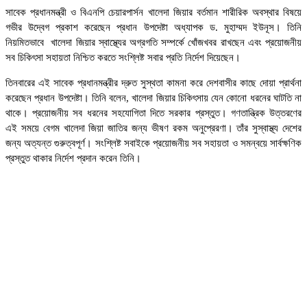
সাবেক প্রধানমন্ত্রী ও বিএনপি চেয়ারপার্সন খালেদা জিয়ার বর্তমান শারীরিক অবস্থার বিষয়ে
গভীর উদ্বেগ প্রকাশ করেছেন প্রধান উপদেষ্টা অধ্যাপক ড. মুহাম্মদ ইউনূস। তিনি
নিয়মিতভাবে খালেদা জিয়ার স্বাস্থ্যের অগ্রগতি সম্পর্কে খোঁজখবর রাখছেন এবং প্রয়োজনীয়
সব চিকিৎসা সহায়তা নিশ্চিত করতে সংশ্লিষ্ট সবার প্রতি নির্দেশ দিয়েছেন।
তিনবারের এই সাবেক প্রধানমন্ত্রীর দ্রুত সুস্থতা কামনা করে দেশবাসীর কাছে দোয়া প্রার্থনা
করেছেন প্রধান উপদেষ্টা। তিনি বলেন, খালেদা জিয়ার চিকিৎসায় যেন কোনো ধরনের ঘাটতি না
থাকে। প্রয়োজনীয় সব ধরনের সহযোগিতা দিতে সরকার প্রস্তুত। গণতান্ত্রিক উত্তরণের
এই সময়ে বেগম খালেদা জিয়া জাতির জন্য ভীষণ রকম অনুপ্রেরণা। তাঁর সুস্বাস্থ্য দেশের
জন্য অত্যন্ত গুরুত্বপূর্ণ। সংশ্লিষ্ট সবাইকে প্রয়োজনীয় সব সহায়তা ও সমন্বয়ে সার্বক্ষণিক
প্রস্তুত থাকার নির্দেশ প্রদান করেন তিনি।