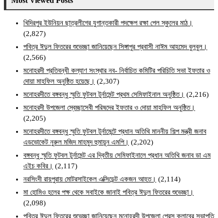
Most Viewed Posts
খিদিরপুর ইউনিয়ন ছাত্রলীগের যুগান্তকারী পদক্ষেপ রক্ষা পেল স্কুলের মাঠ।
(2,827)
পবিত্র ঈদুল ফিতরের শুভেচ্ছা জানিয়েছেন সিঙ্গাপুর প্রবাসী নাঈম আহমেদ বুলবুল।
(2,566)
মনোহরদী প্রতিবন্ধী কল্যাণ সংস্থার নব- নির্বাচিত কমিটির পরিচিতি সভা ইফতার ও
দোয়া মাহফিল অনুষ্ঠিত হয়েছে।
(2,307)
মনোহরদীতে বঙ্গবন্ধু স্মৃতি ফুটবল টুর্নামেন্ট প্রথম সেমিফাইনাল অনুষ্ঠিত।
(2,216)
মনোহরদী উপজেলা স্বেচ্ছাসেবী পরিষদের ইফতার ও দোয়া মাহফিল অনুষ্ঠিত।
(2,205)
মনোহরদীতে বঙ্গবন্ধু স্মৃতি ফুটবল টুর্নামেন্টে প্রধান অতিথি মাননীয় শিল্প মন্ত্রী জনাব
এডভোকেট নুরুল মজিদ মাহমুদ হুমায়ূন এমপি।
(2,202)
বঙ্গবন্ধু স্মৃতি ফুটবল টুর্নামেন্ট এর দ্বিতীয় সেমিফাইনালে প্রধান অতিথি জনাব ডা এম
এইচ কবির।
(2,117)
নরসিংদী রায়পুরায় মোটরসাইকেল এক্সিডেন্ট একজন আহত।
(2,114)
মা হোমিও হলের পক্ষ থেকে সবাইকে জানাই পবিত্র ঈদুল ফিতরের শুভেচ্ছা।
(2,098)
পবিত্র ঈদুল ফিতরের শুভেচ্ছা জানিয়েছেন মনোহরদী উপজেলা প্রেস ক্লাবের সভাপতি