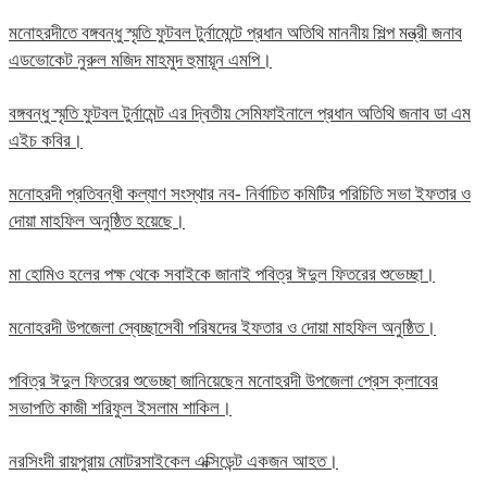
মনোহরদীতে বঙ্গবন্ধু স্মৃতি ফুটবল টুর্নামেন্টে প্রধান অতিথি মাননীয় শিল্প মন্ত্রী জনাব
এডভোকেট নুরুল মজিদ মাহমুদ হুমায়ূন এমপি।
বঙ্গবন্ধু স্মৃতি ফুটবল টুর্নামেন্ট এর দ্বিতীয় সেমিফাইনালে প্রধান অতিথি জনাব ডা এম
এইচ কবির।
মনোহরদী প্রতিবন্ধী কল্যাণ সংস্থার নব- নির্বাচিত কমিটির পরিচিতি সভা ইফতার ও
দোয়া মাহফিল অনুষ্ঠিত হয়েছে।
মা হোমিও হলের পক্ষ থেকে সবাইকে জানাই পবিত্র ঈদুল ফিতরের শুভেচ্ছা।
মনোহরদী উপজেলা স্বেচ্ছাসেবী পরিষদের ইফতার ও দোয়া মাহফিল অনুষ্ঠিত।
পবিত্র ঈদুল ফিতরের শুভেচ্ছা জানিয়েছেন মনোহরদী উপজেলা প্রেস ক্লাবের
সভাপতি কাজী শরিফুল ইসলাম শাকিল।
নরসিংদী রায়পুরায় মোটরসাইকেল এক্সিডেন্ট একজন আহত।