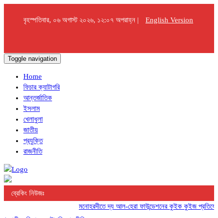
বৃহস্পতিবার, ০৬ অগাস্ট ২০২৬, ১২:০৭ অপরাহ্ন |
English Version
Toggle navigation
Home
ফিচার ক্যাটাগরি
আন্তর্জাতিক
ইসলাম
খেলাধুলা
জাতীয়
প্রযুক্তি
রাজনীতি
ব্রেকিং নিউজঃ
মনোহরদীতে দ্য আল-হেরা ফাউন্ডেশনের কুইক কুইজ প্রতিযোগিতা 