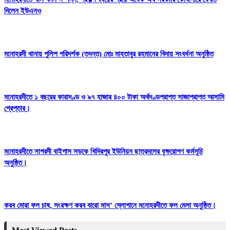
দিলেন ইউএনও
মনোহরদী থানায় পুলিশ পরিদর্শক (তদন্ত) মোঃ মাহতাবুর রহমানের বিদায় সংবর্ধনা অনুষ্ঠিত
মনোহরদীতে ১ বছরের কারাদণ্ড ও ৯৭ হাজার ৪০০ টাকা অর্থদণ্ডপ্রাপ্ত সাজাপ্রাপ্ত আসামি
গ্রেপ্তার।
মনোহরদীতে সাগরদী বাইপাস সড়কে খিদিরপুর ইউনিয়ন ছাত্রদলের বৃক্ষরোপণ কর্মসূচি
অনুষ্ঠিত।
করব মোরা ফল চাষ, সংরক্ষণ করব বারো মাস’ স্লোগানে মনোহরদীতে ফল মেলা অনুষ্ঠিত।