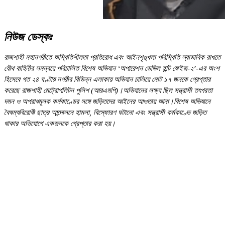
নিউজ ডেস্কঃ
রাজশাহী মহানগরীতে অস্থিতিশীলতা প্রতিরোধ এবং আইনশৃঙ্খলা পরিস্থিতি স্বাভাবিক রাখতে
যৌথ বাহিনীর সমন্বয়ে পরিচালিত বিশেষ অভিযান ‘অপারেশন ডেভিল হান্ট ফেইজ-২’-এর অংশ
হিসেবে গত ২৪ ঘণ্টায় নগরীর বিভিন্ন এলাকায় অভিযান চালিয়ে মোট ১৭ জনকে গ্রেপ্তার
করেছে রাজশাহী মেট্রোপলিটন পুলিশ (আরএমপি)।অভিযানের লক্ষ্য ছিল সন্ত্রাসী তৎপরতা
দমন ও অপরাধমূলক কর্মকাণ্ডের সঙ্গে জড়িতদের আইনের আওতায় আনা।বিশেষ অভিযানে
বৈষম্যবিরোধী ছাত্র আন্দোলনে হামলা, বিস্ফোরণ ঘটানো এবং সন্ত্রাসী কর্মকাণ্ডে জড়িত
থাকার অভিযোগে একজনকে গ্রেপ্তার করা হয়।