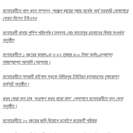
মনোহরদীতে খাল খনন সম্পন্ন, প্রকল্প ব্যয়ের প্রায় অর্ধেক অর্থ সরকারি কোষাগারে
ফেরত দিলেন ইউএনও
মনোহরদী থানায় পুলিশ পরিদর্শক (তদন্ত) মোঃ মাহতাবুর রহমানের বিদায় সংবর্ধনা
অনুষ্ঠিত
মনোহরদীতে ১ বছরের কারাদণ্ড ও ৯৭ হাজার ৪০০ টাকা অর্থদণ্ডপ্রাপ্ত
সাজাপ্রাপ্ত আসামি গ্রেপ্তার।
মনোহরদীতে সাগরদী বাইপাস সড়কে খিদিরপুর ইউনিয়ন ছাত্রদলের বৃক্ষরোপণ
কর্মসূচি অনুষ্ঠিত।
করব মোরা ফল চাষ, সংরক্ষণ করব বারো মাস’ স্লোগানে মনোহরদীতে ফল মেলা
অনুষ্ঠিত।
মনোহরদীতে ২০ বছরের জমি বিরোধে দুর্ভোগে কয়েকটি পরিবার