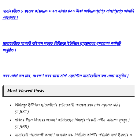
মনোহরদীতে ১ বছরের কারাদণ্ড ও ৯৭ হাজার ৪০০ টাকা অর্থদণ্ডপ্রাপ্ত সাজাপ্রাপ্ত আসামি
গ্রেপ্তার।
মনোহরদীতে সাগরদী বাইপাস সড়কে খিদিরপুর ইউনিয়ন ছাত্রদলের বৃক্ষরোপণ কর্মসূচি
অনুষ্ঠিত।
করব মোরা ফল চাষ, সংরক্ষণ করব বারো মাস’ স্লোগানে মনোহরদীতে ফল মেলা অনুষ্ঠিত।
Most Viewed Posts
খিদিরপুর ইউনিয়ন ছাত্রলীগের যুগান্তকারী পদক্ষেপ রক্ষা পেল স্কুলের মাঠ।
(2,831)
পবিত্র ঈদুল ফিতরের শুভেচ্ছা জানিয়েছেন সিঙ্গাপুর প্রবাসী নাঈম আহমেদ বুলবুল।
(2,569)
মনোহরদী প্রতিবন্ধী কল্যাণ সংস্থার নব- নির্বাচিত কমিটির পরিচিতি সভা ইফতার ও