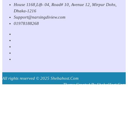
House 1168,Lift- 04, Road# 10, Avenue 12, Mirpur Dohs,
Dhaka-1216
Support@narsingdiview.com
01978188268
All rights reserved © 2025 Shebahost.Com
Theme Created By ShebaHost.Com