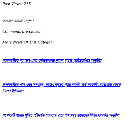
Post Views:
235
আপনার মতামত লিখুন :
Comments are closed.
More News Of This Category
মনোহরদীতে দ্য আল-হেরা ফাউন্ডেশনের কুইক কুইজ প্রতিযোগিতা অনুষ্ঠিত
মনোহরদীতে খাল খনন সম্পন্ন, প্রকল্প ব্যয়ের প্রায় অর্ধেক অর্থ সরকারি কোষাগারে ফেরত
দিলেন ইউএনও
মনোহরদী থানায় পুলিশ পরিদর্শক (তদন্ত) মোঃ মাহতাবুর রহমানের বিদায় সংবর্ধনা অনুষ্ঠিত