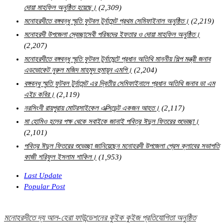
দোয়া মাহফিল অনুষ্ঠিত হয়েছে।
(2,309)
মনোহরদীতে বঙ্গবন্ধু স্মৃতি ফুটবল টুর্নামেন্ট প্রথম সেমিফাইনাল অনুষ্ঠিত।
(2,219)
মনোহরদী উপজেলা স্বেচ্ছাসেবী পরিষদের ইফতার ও দোয়া মাহফিল অনুষ্ঠিত।
(2,207)
মনোহরদীতে বঙ্গবন্ধু স্মৃতি ফুটবল টুর্নামেন্টে প্রধান অতিথি মাননীয় শিল্প মন্ত্রী জনাব
এডভোকেট নুরুল মজিদ মাহমুদ হুমায়ূন এমপি।
(2,204)
বঙ্গবন্ধু স্মৃতি ফুটবল টুর্নামেন্ট এর দ্বিতীয় সেমিফাইনালে প্রধান অতিথি জনাব ডা এম
এইচ কবির।
(2,119)
নরসিংদী রায়পুরায় মোটরসাইকেল এক্সিডেন্ট একজন আহত।
(2,117)
মা হোমিও হলের পক্ষ থেকে সবাইকে জানাই পবিত্র ঈদুল ফিতরের শুভেচ্ছা।
(2,101)
পবিত্র ঈদুল ফিতরের শুভেচ্ছা জানিয়েছেন মনোহরদী উপজেলা প্রেস ক্লাবের সভাপতি
কাজী শরিফুল ইসলাম শাকিল।
(1,953)
Last Update
Popular Post
মনোহরদীতে দ্য আল-হেরা ফাউন্ডেশনের কুইক কুইজ প্রতিযোগিতা অনুষ্ঠিত