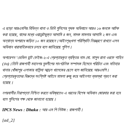
এ ছাড়া আরএমপির বিভিন্ন থানা ও ডিবি পুলিশের পৃথক অভিযানে আরও ১৬ জনকে আটক
করা হয়েছে, যাদের মধ্যে ওয়ারেন্টভুক্ত আসামি ৪ জন, মাদক মামলার আসামি ২ জন এবং
অন্যান্য অপরাধে জড়িত ১০ জন রয়েছেন।আইনশৃঙ্খলা পরিস্থিতি নিয়ন্ত্রণে রাখতে এসব
অভিযান ধারাবাহিকভাবে চলবে বলে জানিয়েছে পুলিশ।
অপারেশন ‘ডেভিল হান্ট ফেইজ-২-এ গ্রেপ্তারকৃত ব্যক্তির নাম মো. মাসুদ রানা ওরফে শাহিন
(৪৬)।তিনি রাজশাহী মহানগর যুবলীগের সাংগঠনিক সম্পাদক হিসেবে পরিচিত এবং মতিহার
থানার খোঁজাপুর এলাকার বাসিন্দা আব্দুল খালেকের ছেলে বলে জানিয়েছে আরএমপি।
গ্রেপ্তারকৃতদের বিরুদ্ধে সংশ্লিষ্ট আইনে মামলা রুজু করে আইনগত ব্যবস্থা গ্রহণ করা
হয়েছে।
নগরবাসীর নিরাপত্তা নিশ্চিত করতে ভবিষ্যতেও এ ধরনের বিশেষ অভিযান জোরদার করা হবে
বলে পুলিশের পক্ষ থেকে জানানো হয়েছে।
IPCS News : Dhaka :
আর ‍এম পি নিউজ : রাজশাহী।
[ad_2]