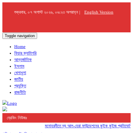
শুক্রবার, ০৭ অগাস্ট ২০২৬, ০৬:২৩ অপরাহ্ন |
English Version
Toggle navigation
Home
ফিচার ক্যাটাগরি
আন্তর্জাতিক
ইসলাম
খেলাধুলা
জাতীয়
প্রযুক্তি
রাজনীতি
ব্রেকিং নিউজঃ
মনোহরদীতে দ্য আল-হেরা ফাউন্ডেশনের কুইক কুইজ প্রতিযোগিতা অনুষ