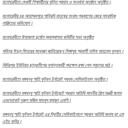
মনোহরদীতে মেধাবী শিক্ষার্থীদের বৃত্তি প্রদান ও সংবর্ধনা অনুষ্ঠান অনুষ্ঠিত।
মনোহরদীর চর আহাম্মদপুরে পানিবন্দি মানুষের সংবাদ প্রকাশের জেরে সাংবাদিক
লাঞ্ছিতের অভিযোগ।
মনোহরদীতে উপজেলা দুর্যোগ ব্যবস্থাপনা কমিটির সভা অনুষ্ঠিত
পবিত্র ঈদুল ফিতরের শুভেচ্ছা জানিয়েছেন সিঙ্গাপুর প্রবাসী নাঈম আহমেদ বুলবুল।
খিদিরপুর ইউনিয়ন ছাত্রলীগের যুগান্তকারী পদক্ষেপ রক্ষা পেল স্কুলের মাঠ।
মনোহরদীতে বঙ্গবন্ধু স্মৃতি ফুটবল টুর্নামেন্ট প্রথম সেমিফাইনাল অনুষ্ঠিত।
মনোহরদীতে বঙ্গবন্ধু স্মৃতি ফুটবল টুর্নামেন্টে প্রধান অতিথি মাননীয় শিল্প মন্ত্রী জনাব
এডভোকেট নুরুল মজিদ মাহমুদ হুমায়ূন এমপি।
বঙ্গবন্ধু স্মৃতি ফুটবল টুর্নামেন্ট এর দ্বিতীয় সেমিফাইনালে প্রধান অতিথি জনাব ডা এম
এইচ কবির।