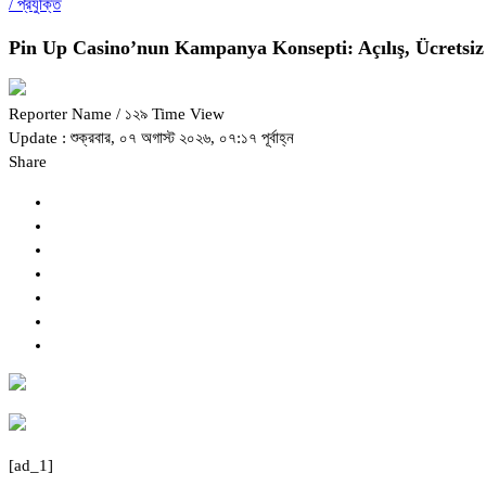
/
প্রযুক্তি
Pin Up Casino’nun Kampanya Konsepti: Açılış, Ücretsiz
Reporter Name
/ ১২৯ Time View
Update : শুক্রবার, ০৭ অগাস্ট ২০২৬, ০৭:১৭ পূর্বাহ্ন
Share
[ad_1]