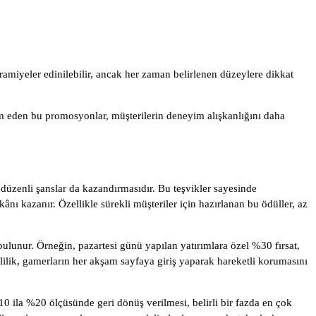
ramiyeler edinilebilir, ancak her zaman belirlenen düzeylere dikkat
am eden bu promosyonlar, müşterilerin deneyim alışkanlığını daha
 düzenli şanslar da kazandırmasıdır. Bu teşvikler sayesinde
kânı kazanır. Özellikle sürekli müşteriler için hazırlanan bu ödüller, az
 bulunur. Örneğin, pazartesi günü yapılan yatırımlara özel %30 fırsat,
ilik, gamerların her akşam sayfaya giriş yaparak hareketli korumasını
%10 ila %20 ölçüsünde geri dönüş verilmesi, belirli bir fazda en çok