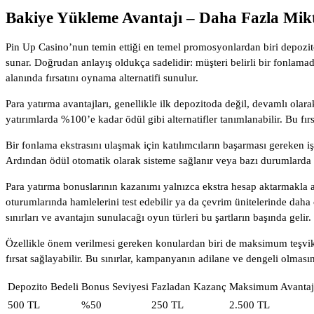
Bakiye Yükleme Avantajı – Daha Fazla Mik
Pin Up Casino’nun temin ettiği en temel promosyonlardan biri depozito k
sunar. Doğrudan anlayış oldukça sadelidir: müşteri belirli bir fonlam
alanında fırsatını oynama alternatifi sunulur.
Para yatırma avantajları, genellikle ilk depozitoda değil, devamlı olar
yatırımlarda %100’e kadar ödül gibi alternatifler tanımlanabilir. Bu fırs
Bir fonlama ekstrasını ulaşmak için katılımcıların başarması gereken işl
Ardından ödül otomatik olarak sisteme sağlanır veya bazı durumlarda o
Para yatırma bonuslarının kazanımı yalnızca ekstra hesap aktarmakla az
oturumlarında hamlelerini test edebilir ya da çevrim ünitelerinde daha
sınırları ve avantajın sunulacağı oyun türleri bu şartların başında gelir.
Özellikle önem verilmesi gereken konulardan biri de maksimum teşvik
fırsat sağlayabilir. Bu sınırlar, kampanyanın adilane ve dengeli olmasın
Depozito Bedeli
Bonus Seviyesi
Fazladan Kazanç
Maksimum Avantaj 
500 TL
%50
250 TL
2.500 TL