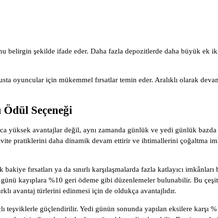
u belirgin şekilde ifade eder. Daha fazla depozitlerde daha büyük ek ik
usta oyuncular için mükemmel fırsatlar temin eder. Aralıklı olarak dev
ı Ödül Seçeneği
nızca yüksek avantajlar değil, aynı zamanda günlük ve yedi günlük bazda
tivite pratiklerini daha dinamik devam ettirir ve ihtimallerini çoğaltma im
bakiye fırsatları ya da sınırlı karşılaşmalarda fazla katlayıcı imkânları
günü kayıplara %10 geri ödeme gibi düzenlemeler bulunabilir. Bu çeşitl
klı avantaj türlerini edinmesi için de oldukça avantajlıdır.
açlı teşviklerle güçlendirilir. Yedi günün sonunda yapılan eksilere karşı 