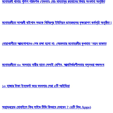
মনোহরদী থানায় পুলিশ পরিদর্শক (তদন্ত) মোঃ মাহতাবুর রহমানের বিদায় সংবর্ধনা অনুষ্ঠিত
মনোহরদীতে সাগরদী বাইপাস সড়কে খিদিরপুর ইউনিয়ন ছাত্রদলের বৃক্ষরোপণ কর্মসূচি অনুষ্ঠিত।
নোয়াখালীতে আত্মগোপনেও শেষ রক্ষা হলো না: গ্রেফতার মনোহরদীর কুখ্যাত ‘নয়ন ডাকাত
মনোহরদীতে ৩০ অসহায় নারীর হাতে সেলাই মেশিন, আত্মনির্ভরশীলতায় বসুন্ধরা শুভসংঘ
১০ হাজার টাকা ইনভেস্ট করে ব্যবসার সেরা ৫টি আইডিয়া
অ্যান্ড্রয়েড মোবাইলে ফ্রি লাইভ টিভি কিভাবে দেখবেন ? (৪টি ফ্রি Apps)