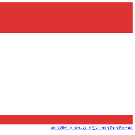
মনোহরদীতে দ্য আল-হেরা ফাউন্ডেশনের কুইক কুইজ প্রতিযোগিতা অনু