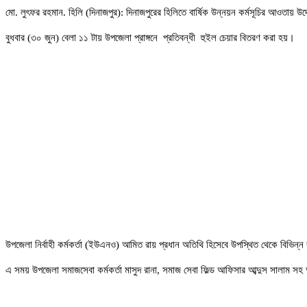
মো. লুৎফর রহমান. হিলি (দিনাজপুর): দিনাজপুরের হিলিতে বার্ষিক উন্নয়ন কর্মসূচির আওতায় উ
বুধবার (৩০ জুন) বেলা ১১ টায় উপজেলা প্রাঙ্গনে প্রতিবন্ধী হুইল চেয়ার বিতরণ করা হয়।
উপজেলা নির্বাহী কর্মকর্তা (ইউএনও) আমিত রায় প্রধান অতিথি হিসেবে উপস্থিত থেকে বিভিন
এ সময় উপজেলা সমাজসেবা কর্মকর্তা মাসুদ রানা, সমাজ সেবা ফিল্ড আফিসার আব্দুস সালাম 