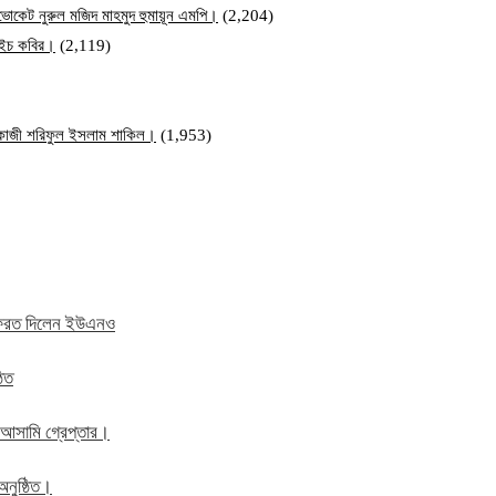
ব এডভোকেট নুরুল মজিদ মাহমুদ হুমায়ূন এমপি।
(2,204)
ম এইচ কবির।
(2,119)
ি কাজী শরিফুল ইসলাম শাকিল।
(1,953)
ে ফেরত দিলেন ইউএনও
ঠিত
 আসামি গ্রেপ্তার।
অনুষ্ঠিত।