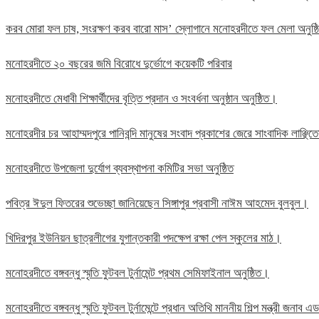
করব মোরা ফল চাষ, সংরক্ষণ করব বারো মাস’ স্লোগানে মনোহরদীতে ফল মেলা অনুষ্
মনোহরদীতে ২০ বছরের জমি বিরোধে দুর্ভোগে কয়েকটি পরিবার
মনোহরদীতে মেধাবী শিক্ষার্থীদের বৃত্তি প্রদান ও সংবর্ধনা অনুষ্ঠান অনুষ্ঠিত।
মনোহরদীর চর আহাম্মদপুরে পানিবন্দি মানুষের সংবাদ প্রকাশের জেরে সাংবাদিক লাঞ্ছ
মনোহরদীতে উপজেলা দুর্যোগ ব্যবস্থাপনা কমিটির সভা অনুষ্ঠিত
পবিত্র ঈদুল ফিতরের শুভেচ্ছা জানিয়েছেন সিঙ্গাপুর প্রবাসী নাঈম আহমেদ বুলবুল।
খিদিরপুর ইউনিয়ন ছাত্রলীগের যুগান্তকারী পদক্ষেপ রক্ষা পেল স্কুলের মাঠ।
মনোহরদীতে বঙ্গবন্ধু স্মৃতি ফুটবল টুর্নামেন্ট প্রথম সেমিফাইনাল অনুষ্ঠিত।
মনোহরদীতে বঙ্গবন্ধু স্মৃতি ফুটবল টুর্নামেন্টে প্রধান অতিথি মাননীয় শিল্প মন্ত্রী জন