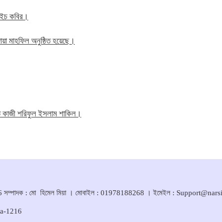
ম এইচ কবির।
য়া মাহফিল অনুষ্ঠিত হয়েছে।
তি কাজী শরিফুল ইসলাম শাকিল।
সম্পাদক : মো হিমেল মিয়া । মোবাইল : 01978188268 । ইমেইল : Support@nar
ka-1216