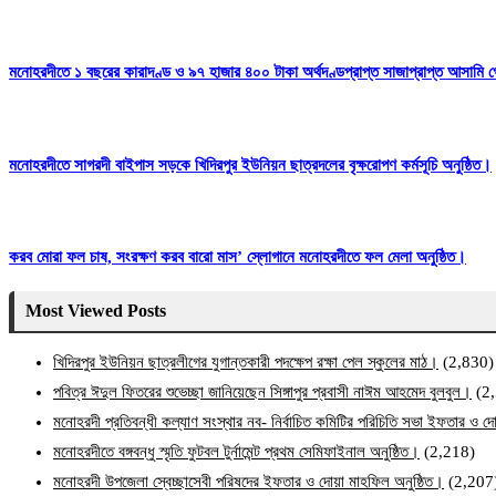
মনোহরদীতে ১ বছরের কারাদণ্ড ও ৯৭ হাজার ৪০০ টাকা অর্থদণ্ডপ্রাপ্ত সাজাপ্রাপ্ত আসামি গ
মনোহরদীতে সাগরদী বাইপাস সড়কে খিদিরপুর ইউনিয়ন ছাত্রদলের বৃক্ষরোপণ কর্মসূচি অনুষ্ঠিত।
করব মোরা ফল চাষ, সংরক্ষণ করব বারো মাস’ স্লোগানে মনোহরদীতে ফল মেলা অনুষ্ঠিত।
Most Viewed Posts
খিদিরপুর ইউনিয়ন ছাত্রলীগের যুগান্তকারী পদক্ষেপ রক্ষা পেল স্কুলের মাঠ।
(2,830)
পবিত্র ঈদুল ফিতরের শুভেচ্ছা জানিয়েছেন সিঙ্গাপুর প্রবাসী নাঈম আহমেদ বুলবুল।
(2
মনোহরদী প্রতিবন্ধী কল্যাণ সংস্থার নব- নির্বাচিত কমিটির পরিচিতি সভা ইফতার ও দো
মনোহরদীতে বঙ্গবন্ধু স্মৃতি ফুটবল টুর্নামেন্ট প্রথম সেমিফাইনাল অনুষ্ঠিত।
(2,218)
মনোহরদী উপজেলা স্বেচ্ছাসেবী পরিষদের ইফতার ও দোয়া মাহফিল অনুষ্ঠিত।
(2,207