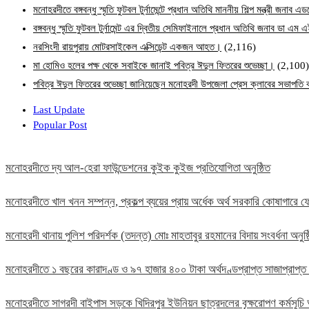
মনোহরদীতে বঙ্গবন্ধু স্মৃতি ফুটবল টুর্নামেন্টে প্রধান অতিথি মাননীয় শিল্প মন্ত্রী জনা
বঙ্গবন্ধু স্মৃতি ফুটবল টুর্নামেন্ট এর দ্বিতীয় সেমিফাইনালে প্রধান অতিথি জনাব ডা এ
নরসিংদী রায়পুরায় মোটরসাইকেল এক্সিডেন্ট একজন আহত।
(2,116)
মা হোমিও হলের পক্ষ থেকে সবাইকে জানাই পবিত্র ঈদুল ফিতরের শুভেচ্ছা।
(2,100)
পবিত্র ঈদুল ফিতরের শুভেচ্ছা জানিয়েছেন মনোহরদী উপজেলা প্রেস ক্লাবের সভাপত
Last Update
Popular Post
মনোহরদীতে দ্য আল-হেরা ফাউন্ডেশনের কুইক কুইজ প্রতিযোগিতা অনুষ্ঠিত
মনোহরদীতে খাল খনন সম্পন্ন, প্রকল্প ব্যয়ের প্রায় অর্ধেক অর্থ সরকারি কোষাগার
মনোহরদী থানায় পুলিশ পরিদর্শক (তদন্ত) মোঃ মাহতাবুর রহমানের বিদায় সংবর্ধনা অনুষ্
মনোহরদীতে ১ বছরের কারাদণ্ড ও ৯৭ হাজার ৪০০ টাকা অর্থদণ্ডপ্রাপ্ত সাজাপ্রাপ্ত
মনোহরদীতে সাগরদী বাইপাস সড়কে খিদিরপুর ইউনিয়ন ছাত্রদলের বৃক্ষরোপণ কর্মসূচি 