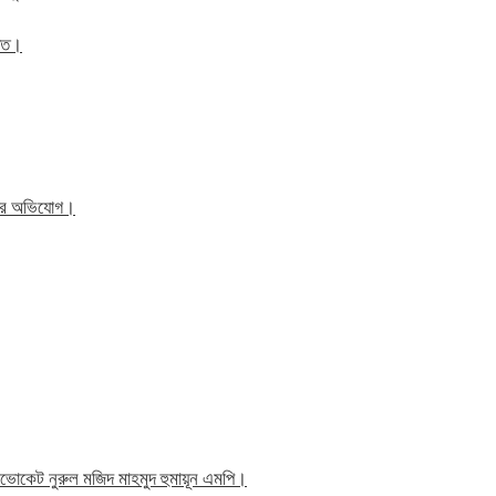
ঠিত।
িতের অভিযোগ।
াব এডভোকেট নুরুল মজিদ মাহমুদ হুমায়ূন এমপি।