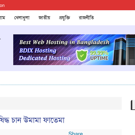
ion
লাম
খেলাধুলা
জাতীয়
প্রযুক্তি
রাজনীতি
ম
িদ্ধ চান উমামা ফাতেমা
Share