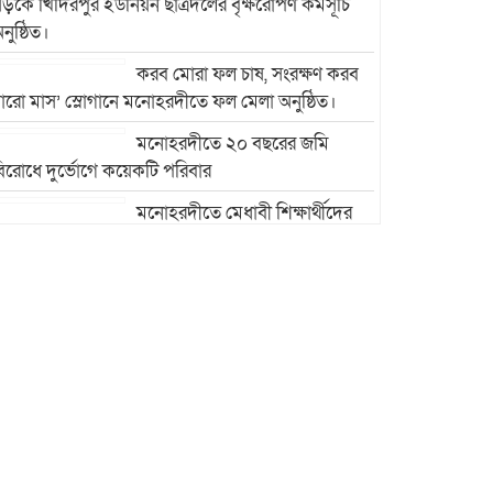
ড়কে খিদিরপুর ইউনিয়ন ছাত্রদলের বৃক্ষরোপণ কর্মসূচি
নুষ্ঠিত।
করব মোরা ফল চাষ, সংরক্ষণ করব
ারো মাস’ স্লোগানে মনোহরদীতে ফল মেলা অনুষ্ঠিত।
মনোহরদীতে ২০ বছরের জমি
িরোধে দুর্ভোগে কয়েকটি পরিবার
মনোহরদীতে মেধাবী শিক্ষার্থীদের
ৃত্তি প্রদান ও সংবর্ধনা অনুষ্ঠান অনুষ্ঠিত।
মনোহরদীর চর আহাম্মদপুরে
পানিবন্দি মানুষের সংবাদ প্রকাশের
জেরে সাংবাদিক লাঞ্ছিতের
অভিযোগ।
মনোহরদীতে উপজেলা দুর্যোগ
ব্যবস্থাপনা কমিটির সভা অনুষ্ঠিত