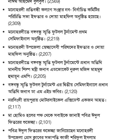
নাঈম আহমেদ বুলবুল।
(2,569)
মনোহরদী প্রতিবন্ধী কল্যাণ সংস্থার নব- নির্বাচিত কমিটির
পরিচিতি সভা ইফতার ও দোয়া মাহফিল অনুষ্ঠিত হয়েছে।
(2,309)
মনোহরদীতে বঙ্গবন্ধু স্মৃতি ফুটবল টুর্নামেন্ট প্রথম
সেমিফাইনাল অনুষ্ঠিত।
(2,219)
মনোহরদী উপজেলা স্বেচ্ছাসেবী পরিষদের ইফতার ও দোয়া
মাহফিল অনুষ্ঠিত।
(2,207)
মনোহরদীতে বঙ্গবন্ধু স্মৃতি ফুটবল টুর্নামেন্টে প্রধান অতিথি
মাননীয় শিল্প মন্ত্রী জনাব এডভোকেট নুরুল মজিদ মাহমুদ
হুমায়ূন এমপি।
(2,205)
বঙ্গবন্ধু স্মৃতি ফুটবল টুর্নামেন্ট এর দ্বিতীয় সেমিফাইনালে প্রধান
অতিথি জনাব ডা এম এইচ কবির।
(2,120)
নরসিংদী রায়পুরায় মোটরসাইকেল এক্সিডেন্ট একজন আহত।
(2,117)
মা হোমিও হলের পক্ষ থেকে সবাইকে জানাই পবিত্র ঈদুল
ফিতরের শুভেচ্ছা।
(2,101)
পবিত্র ঈদুল ফিতরের শুভেচ্ছা জানিয়েছেন মনোহরদী
উপজেলা প্রেস ক্লাবের সভাপতি কাজী শরিফুল ইসলাম