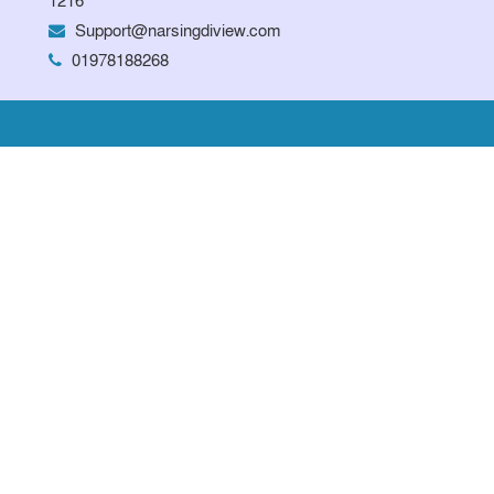
1216
Support@narsingdiview.com
01978188268