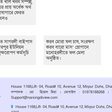
 খাল খনন সম্পন্ন,
ের প্রায় অর্ধেক অর্থ
োষাগারে ফেরত
উএনও
ে সাগরদী বাইপাস
করব মোরা ফল চাষ, সংরক্ষণ
িরপুর ইউনিয়ন
করব বারো মাস’ স্লোগানে
ৃক্ষরোপণ কর্মসূচি
মনোহরদীতে ফল মেলা
অনুষ্ঠিত।
House 1168,Lift- 04, Road# 10, Avenue 12, Mirpur Dohs, Dh
সম্পাদক : মো হিমেল মিয়া । মোবাইল : 01978188268 । 
Support@narsingdiview.com
House 1168,Lift- 04, Road# 10, Avenue 12, Mirpur Dohs, Dh