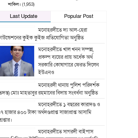
শাকিল।
(1,953)
Last Update
Popular Post
মনোহরদীতে দ্য আল-হেরা
াউন্ডেশনের কুইক কুইজ প্রতিযোগিতা অনুষ্ঠিত
মনোহরদীতে খাল খনন সম্পন্ন,
প্রকল্প ব্যয়ের প্রায় অর্ধেক অর্থ
সরকারি কোষাগারে ফেরত দিলেন
ইউএনও
মনোহরদী থানায় পুলিশ পরিদর্শক
তদন্ত) মোঃ মাহতাবুর রহমানের বিদায় সংবর্ধনা অনুষ্ঠিত
মনোহরদীতে ১ বছরের কারাদণ্ড ও
৭ হাজার ৪০০ টাকা অর্থদণ্ডপ্রাপ্ত সাজাপ্রাপ্ত আসামি
্রেপ্তার।
মনোহরদীতে সাগরদী বাইপাস