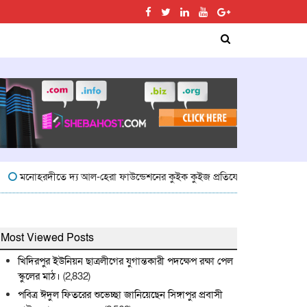
নোহরদীতে দ্য আল-হেরা ফাউন্ডেশনের কুইক কুইজ প্রতিযোগিতা অনুষ্ঠিত
মনোহরদী
Most Viewed Posts
খিদিরপুর ইউনিয়ন ছাত্রলীগের যুগান্তকারী পদক্ষেপ রক্ষা পেল
স্কুলের মাঠ।
(2,832)
পবিত্র ঈদুল ফিতরের শুভেচ্ছা জানিয়েছেন সিঙ্গাপুর প্রবাসী