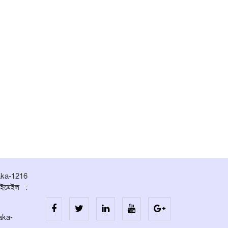
aka-1216
ইমেইল :
aka-