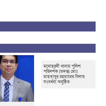
মনোহরদী থানায় পুলিশ
পরিদর্শক (তদন্ত) মোঃ
মাহতাবুর রহমানের বিদায়
সংবর্ধনা অনুষ্ঠিত