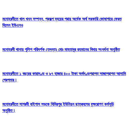
মনোহরদীতে খাল খনন সম্পন্ন, প্রকল্প ব্যয়ের প্রায় অর্ধেক অর্থ সরকারি কোষাগারে ফেরত
দিলেন ইউএনও
মনোহরদী থানায় পুলিশ পরিদর্শক (তদন্ত) মোঃ মাহতাবুর রহমানের বিদায় সংবর্ধনা অনুষ্ঠিত
মনোহরদীতে ১ বছরের কারাদণ্ড ও ৯৭ হাজার ৪০০ টাকা অর্থদণ্ডপ্রাপ্ত সাজাপ্রাপ্ত আসামি
গ্রেপ্তার।
মনোহরদীতে সাগরদী বাইপাস সড়কে খিদিরপুর ইউনিয়ন ছাত্রদলের বৃক্ষরোপণ কর্মসূচি
অনুষ্ঠিত।