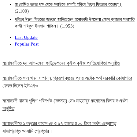
মা হোমিও হলের পক্ষ থেকে সবাইকে জানাই পবিত্র ঈদুল ফিতরের শুভেচ্ছা।
(2,100)
পবিত্র ঈদুল ফিতরের শুভেচ্ছা জানিয়েছেন মনোহরদী উপজেলা প্রেস ক্লাবের সভাপতি
কাজী শরিফুল ইসলাম শাকিল।
(1,953)
Last Update
Popular Post
মনোহরদীতে দ্য আল-হেরা ফাউন্ডেশনের কুইক কুইজ প্রতিযোগিতা অনুষ্ঠিত
মনোহরদীতে খাল খনন সম্পন্ন, প্রকল্প ব্যয়ের প্রায় অর্ধেক অর্থ সরকারি কোষাগারে
ফেরত দিলেন ইউএনও
মনোহরদী থানায় পুলিশ পরিদর্শক (তদন্ত) মোঃ মাহতাবুর রহমানের বিদায় সংবর্ধনা
অনুষ্ঠিত
মনোহরদীতে ১ বছরের কারাদণ্ড ও ৯৭ হাজার ৪০০ টাকা অর্থদণ্ডপ্রাপ্ত
সাজাপ্রাপ্ত আসামি গ্রেপ্তার।