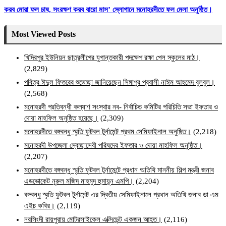
করব মোরা ফল চাষ, সংরক্ষণ করব বারো মাস’ স্লোগানে মনোহরদীতে ফল মেলা অনুষ্ঠিত।
Most Viewed Posts
খিদিরপুর ইউনিয়ন ছাত্রলীগের যুগান্তকারী পদক্ষেপ রক্ষা পেল স্কুলের মাঠ।
(2,829)
পবিত্র ঈদুল ফিতরের শুভেচ্ছা জানিয়েছেন সিঙ্গাপুর প্রবাসী নাঈম আহমেদ বুলবুল।
(2,568)
মনোহরদী প্রতিবন্ধী কল্যাণ সংস্থার নব- নির্বাচিত কমিটির পরিচিতি সভা ইফতার ও
দোয়া মাহফিল অনুষ্ঠিত হয়েছে।
(2,309)
মনোহরদীতে বঙ্গবন্ধু স্মৃতি ফুটবল টুর্নামেন্ট প্রথম সেমিফাইনাল অনুষ্ঠিত।
(2,218)
মনোহরদী উপজেলা স্বেচ্ছাসেবী পরিষদের ইফতার ও দোয়া মাহফিল অনুষ্ঠিত।
(2,207)
মনোহরদীতে বঙ্গবন্ধু স্মৃতি ফুটবল টুর্নামেন্টে প্রধান অতিথি মাননীয় শিল্প মন্ত্রী জনাব
এডভোকেট নুরুল মজিদ মাহমুদ হুমায়ূন এমপি।
(2,204)
বঙ্গবন্ধু স্মৃতি ফুটবল টুর্নামেন্ট এর দ্বিতীয় সেমিফাইনালে প্রধান অতিথি জনাব ডা এম
এইচ কবির।
(2,119)
নরসিংদী রায়পুরায় মোটরসাইকেল এক্সিডেন্ট একজন আহত।
(2,116)