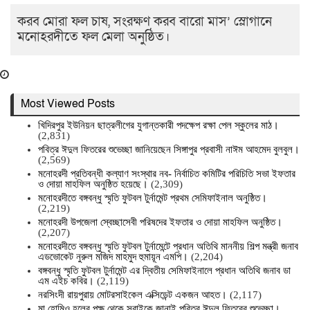
করব মোরা ফল চাষ, সংরক্ষণ করব বারো মাস’ স্লোগানে
মনোহরদীতে ফল মেলা অনুষ্ঠিত।
Most Viewed Posts
খিদিরপুর ইউনিয়ন ছাত্রলীগের যুগান্তকারী পদক্ষেপ রক্ষা পেল স্কুলের মাঠ।
(2,831)
পবিত্র ঈদুল ফিতরের শুভেচ্ছা জানিয়েছেন সিঙ্গাপুর প্রবাসী নাঈম আহমেদ বুলবুল।
(2,569)
মনোহরদী প্রতিবন্ধী কল্যাণ সংস্থার নব- নির্বাচিত কমিটির পরিচিতি সভা ইফতার
ও দোয়া মাহফিল অনুষ্ঠিত হয়েছে।
(2,309)
মনোহরদীতে বঙ্গবন্ধু স্মৃতি ফুটবল টুর্নামেন্ট প্রথম সেমিফাইনাল অনুষ্ঠিত।
(2,219)
মনোহরদী উপজেলা স্বেচ্ছাসেবী পরিষদের ইফতার ও দোয়া মাহফিল অনুষ্ঠিত।
(2,207)
মনোহরদীতে বঙ্গবন্ধু স্মৃতি ফুটবল টুর্নামেন্টে প্রধান অতিথি মাননীয় শিল্প মন্ত্রী জনাব
এডভোকেট নুরুল মজিদ মাহমুদ হুমায়ূন এমপি।
(2,204)
বঙ্গবন্ধু স্মৃতি ফুটবল টুর্নামেন্ট এর দ্বিতীয় সেমিফাইনালে প্রধান অতিথি জনাব ডা
এম এইচ কবির।
(2,119)
নরসিংদী রায়পুরায় মোটরসাইকেল এক্সিডেন্ট একজন আহত।
(2,117)
মা হোমিও হলের পক্ষ থেকে সবাইকে জানাই পবিত্র ঈদুল ফিতরের শুভেচ্ছা।