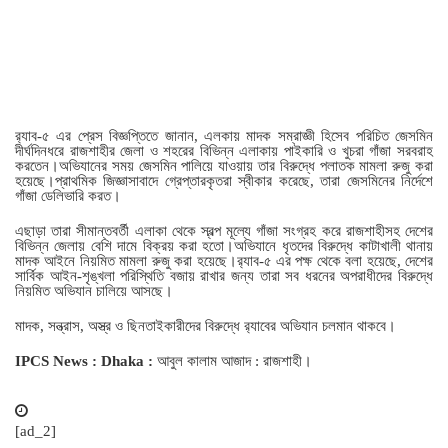
র‌্যাব-৫ এর প্রেস বিজ্ঞপ্তিতে জানান, এলকায় মাদক সম্রাজ্ঞী হিসেব পরিচিত জেসমিন
দীর্ঘদিনধরে রাজশাহীর জেলা ও শহরের বিভিন্ন এলাকায় পাইকারি ও খুচরা গাঁজা সরবরাহ
করতেন।অভিযানের সময় জেসমিন পালিয়ে যাওয়ায় তার বিরুদ্ধে পলাতক মামলা রুজু করা
হয়েছে।প্রাথমিক জিজ্ঞাসাবাদে গ্রেপ্তারকৃতরা স্বীকার করেছে, তারা জেসমিনের নির্দেশে
গাঁজা ডেলিভারি করত।
এছাড়া তারা সীমান্তবর্তী এলাকা থেকে স্বল্প মূল্যে গাঁজা সংগ্রহ করে রাজশাহীসহ দেশের
বিভিন্ন জেলায় বেশি দামে বিক্রয় করা হতো।অভিযানে ধৃতদের বিরুদ্ধে কাটাখালী থানায়
মাদক আইনে নিয়মিত মামলা রুজু করা হয়েছে।র‌্যাব-৫ এর পক্ষ থেকে বলা হয়েছে, দেশের
সার্বিক আইন-শৃঙ্খলা পরিস্থিতি বজায় রাখার জন্য তারা সব ধরনের অপরাধীদের বিরুদ্ধে
নিয়মিত অভিযান চালিয়ে আসছে।
মাদক, সন্ত্রাস, অস্ত্র ও ছিনতাইকারীদের বিরুদ্ধে র‌্যাবের অভিযান চলমান থাকবে।
IPCS News : Dhaka :
আবুল কালাম আজাদ : রাজশাহী।
[ad_2]