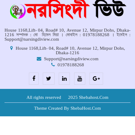
House 1168,Lift- 04, Road# 10, Avenue 12, Mirpur Dohs, Dhaka-
1216 সম্পাদক : মো হিমেল মিয়া । মোবাইল : 01978188268 । ইমেইল :
Support@narsingdiview.com
House 1168,Lift- 04, Road# 10, Avenue 12, Mirpur Dohs,
Dhaka-1216
Support@narsingdiview.com
01978188268
All rights reserved © 2025 Shebahost.Com
Theme Created By ShebaHost.Com