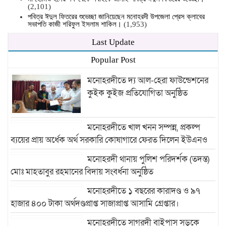
(2,101)
পবিত্র ঈদুল ফিতরের শুভেচ্ছা জানিয়েছেন মনোহরদী উপজেলা প্রেস ক্লাবের
সভাপতি কাজী শরিফুল ইসলাম শাকিল।
(1,953)
Last Update
Popular Post
মনোহরদীতে দ্য আল-হেরা ফাউন্ডেশনের
কুইক কুইজ প্রতিযোগিতা অনুষ্ঠিত
মনোহরদীতে খাল খনন সম্পন্ন, প্রকল্প
ব্যয়ের প্রায় অর্ধেক অর্থ সরকারি কোষাগারে ফেরত দিলেন ইউএনও
মনোহরদী থানায় পুলিশ পরিদর্শক (তদন্ত)
মোঃ মাহতাবুর রহমানের বিদায় সংবর্ধনা অনুষ্ঠিত
মনোহরদীতে ১ বছরের কারাদণ্ড ও ৯৭
হাজার ৪০০ টাকা অর্থদণ্ডপ্রাপ্ত সাজাপ্রাপ্ত আসামি গ্রেপ্তার।
মনোহরদীতে সাগরদী বাইপাস সড়কে