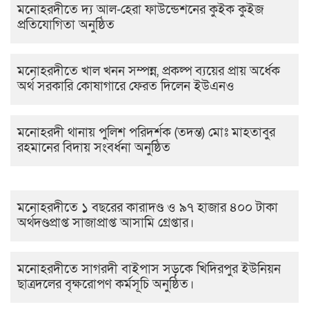
মনোহরদীতে দ্য আল-হেরা ফাউন্ডেশনের কুইক কুইজ
প্রতিযোগিতা অনুষ্ঠিত
মনোহরদীতে খাল খনন সম্পন্ন, প্রকল্প ব্যয়ের প্রায় অর্ধেক
অর্থ সরকারি কোষাগারে ফেরত দিলেন ইউএনও
মনোহরদী থানায় পুলিশ পরিদর্শক (তদন্ত) মোঃ মাহতাবুর
রহমানের বিদায় সংবর্ধনা অনুষ্ঠিত
মনোহরদীতে ১ বছরের কারাদণ্ড ও ৯৭ হাজার ৪০০ টাকা
অর্থদণ্ডপ্রাপ্ত সাজাপ্রাপ্ত আসামি গ্রেপ্তার।
মনোহরদীতে সাগরদী বাইপাস সড়কে খিদিরপুর ইউনিয়ন
ছাত্রদলের বৃক্ষরোপণ কর্মসূচি অনুষ্ঠিত।