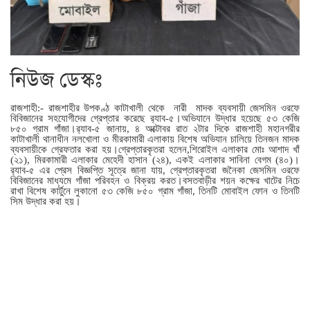
নিউজ ডেস্কঃ
রাজশাহী:- রাজশাহীর উপকণ্ঠ কাটাখালী থেকে নারী মাদক ব্যবসায়ী জেসমিন ওরফে
বিবিজানের সহযোগীদের গ্রেপ্তার করেছে র‌্যাব-৫।অভিযানে উদ্ধার হয়েছে ৫৩ কেজি
৮৫০ গ্রাম গাঁজা।র‌্যাব-৫ জানায়, ৪ অক্টোবর রাত ২টার দিকে রাজশাহী মহানগরীর
কাটাখালী থানাধীন নলখোলা ও মীরকামারী এলাকায় বিশেষ অভিযান চালিয়ে তিনজন মাদক
ব্যবসায়ীকে গ্রেফতার করা হয়।গ্রেপ্তারকৃতরা হলেন,শিরোইল এলাকার মোঃ আশাদ খাঁ
(২১), মিরকামারী এলাকার মেহেদী হাসান (২৪), একই এলাকার সাবিনা বেগম (৪০)।
র‌্যাব-৫ এর প্রেস বিজ্ঞপ্তি সূত্রে জানা যায়, গ্রেপ্তারকৃতরা জনৈকা জেসমিন ওরফে
বিবিজানের মাধ্যমে গাঁজা পরিবহন ও বিক্রয় করত।বসতবাড়ীর শয়ন কক্ষের খাটের নিচে
রাখা বিশেষ কার্টুনে লুকানো ৫৩ কেজি ৮৫০ গ্রাম গাঁজা, তিনটি মোবাইল ফোন ও তিনটি
সিম উদ্ধার করা হয়।