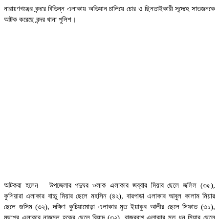
নারায়ণগঞ্জের বন্দরে বিভিন্ন এলাকায় অভিযান চালিয়ে চোর ও ছিনতাইকারী সন্দেহে সাতজনকে
আটক করেছে বন্দর থানা পুলিশ।
আটকরা হলেন— উপজেলার পদুঘর ওলাক এলাকার জব্বার মিয়ার ছেলে জলিল (৩৫),
কুশিয়ারা এলাকার বাচ্চু মিয়ার ছেলে মহসিন (৪২), বারপাড়া এলাকার আবুল কালাম মিয়ার
ছেলে জসিম (৩২), দক্ষিণ কুচিয়ামোড়া এলাকার মৃত ইয়াকুব আলীর ছেলে সিফাত (৩১),
মুছাপুর এলাকার নাজমুল হকের ছেলে রিয়াদ (৩২), বাজুরবাগ এলাকার মৃত ধনু মিয়ার ছেলে