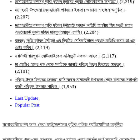
মনোহরদীতে বঙ্গবন্ধু স্মৃতি ফুটবল টুর্নামেন্ট প্রথম সেমিফাইনাল অনুষ্ঠিত।
(2,219)
মনোহরদী উপজেলা স্বেচ্ছাসেবী পরিষদের ইফতার ও দোয়া মাহফিল অনুষ্ঠিত।
(2,207)
মনোহরদীতে বঙ্গবন্ধু স্মৃতি ফুটবল টুর্নামেন্টে প্রধান অতিথি মাননীয় শিল্প মন্ত্রী জনাব
এডভোকেট নুরুল মজিদ মাহমুদ হুমায়ূন এমপি।
(2,204)
বঙ্গবন্ধু স্মৃতি ফুটবল টুর্নামেন্ট এর দ্বিতীয় সেমিফাইনালে প্রধান অতিথি জনাব ডা এম
এইচ কবির।
(2,119)
নরসিংদী রায়পুরায় মোটরসাইকেল এক্সিডেন্ট একজন আহত।
(2,117)
মা হোমিও হলের পক্ষ থেকে সবাইকে জানাই পবিত্র ঈদুল ফিতরের শুভেচ্ছা।
(2,101)
পবিত্র ঈদুল ফিতরের শুভেচ্ছা জানিয়েছেন মনোহরদী উপজেলা প্রেস ক্লাবের সভাপতি
কাজী শরিফুল ইসলাম শাকিল।
(1,953)
Last Update
Popular Post
মনোহরদীতে দ্য আল-হেরা ফাউন্ডেশনের কুইক কুইজ প্রতিযোগিতা অনুষ্ঠিত
মনোহরদীতে খাল খনন সম্পন্ন, প্রকল্প ব্যয়ের প্রায় অর্ধেক অর্থ সরকারি কোষাগারে