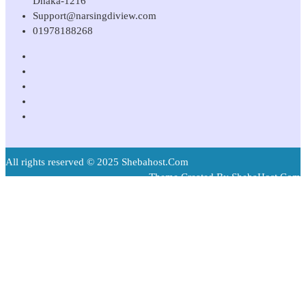
Dhaka-1216
Support@narsingdiview.com
01978188268
All rights reserved © 2025 Shebahost.Com
Theme Created By ShebaHost.Com