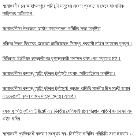
মনোহরদীর চর আহাম্মদপুরে পানিবন্দি মানুষের সংবাদ প্রকাশের জেরে সাংবাদিক
লাঞ্ছিতের অভিযোগ।
মনোহরদীতে উপজেলা দুর্যোগ ব্যবস্থাপনা কমিটির সভা অনুষ্ঠিত
পবিত্র ঈদুল ফিতরের শুভেচ্ছা জানিয়েছেন সিঙ্গাপুর প্রবাসী নাঈম আহমেদ বুলবুল।
খিদিরপুর ইউনিয়ন ছাত্রলীগের যুগান্তকারী পদক্ষেপ রক্ষা পেল স্কুলের মাঠ।
মনোহরদীতে বঙ্গবন্ধু স্মৃতি ফুটবল টুর্নামেন্ট প্রথম সেমিফাইনাল অনুষ্ঠিত।
মনোহরদীতে বঙ্গবন্ধু স্মৃতি ফুটবল টুর্নামেন্টে প্রধান অতিথি মাননীয় শিল্প মন্ত্রী জনাব
এডভোকেট নুরুল মজিদ মাহমুদ হুমায়ূন এমপি।
বঙ্গবন্ধু স্মৃতি ফুটবল টুর্নামেন্ট এর দ্বিতীয় সেমিফাইনালে প্রধান অতিথি জনাব ডা এম
এইচ কবির।
মনোহরদী প্রতিবন্ধী কল্যাণ সংস্থার নব- নির্বাচিত কমিটির পরিচিতি সভা ইফতার ও