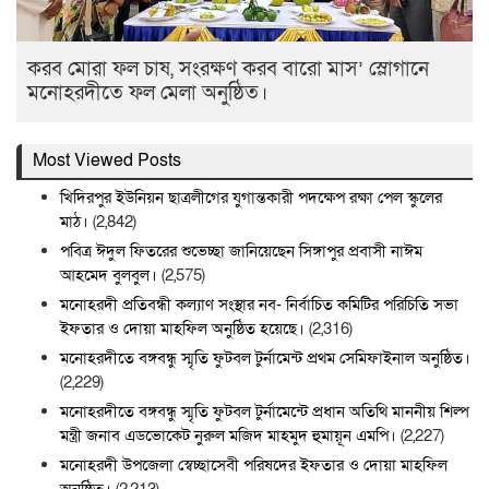
করব মোরা ফল চাষ, সংরক্ষণ করব বারো মাস’ স্লোগানে
মনোহরদীতে ফল মেলা অনুষ্ঠিত।
Most Viewed Posts
খিদিরপুর ইউনিয়ন ছাত্রলীগের যুগান্তকারী পদক্ষেপ রক্ষা পেল স্কুলের
মাঠ।
(2,842)
পবিত্র ঈদুল ফিতরের শুভেচ্ছা জানিয়েছেন সিঙ্গাপুর প্রবাসী নাঈম
আহমেদ বুলবুল।
(2,575)
মনোহরদী প্রতিবন্ধী কল্যাণ সংস্থার নব- নির্বাচিত কমিটির পরিচিতি সভা
ইফতার ও দোয়া মাহফিল অনুষ্ঠিত হয়েছে।
(2,316)
মনোহরদীতে বঙ্গবন্ধু স্মৃতি ফুটবল টুর্নামেন্ট প্রথম সেমিফাইনাল অনুষ্ঠিত।
(2,229)
মনোহরদীতে বঙ্গবন্ধু স্মৃতি ফুটবল টুর্নামেন্টে প্রধান অতিথি মাননীয় শিল্প
মন্ত্রী জনাব এডভোকেট নুরুল মজিদ মাহমুদ হুমায়ূন এমপি।
(2,227)
মনোহরদী উপজেলা স্বেচ্ছাসেবী পরিষদের ইফতার ও দোয়া মাহফিল