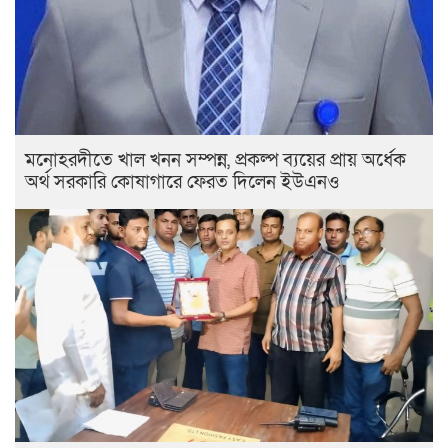
মনোহরদীতে খাল খনন সম্পন্ন, প্রকল্প ব্যয়ের প্রায় অর্ধেক
অর্থ সরকারি কোষাগারে ফেরত দিলেন ইউএনও