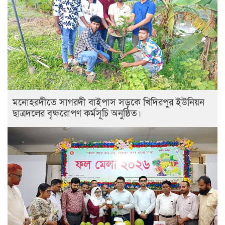
মনোহরদীতে সাগরদী বাইপাস সড়কে খিদিরপুর ইউনিয়ন
ছাত্রদলের বৃক্ষরোপণ কর্মসূচি অনুষ্ঠিত।