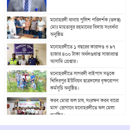
মনোহরদী থানায় পুলিশ পরিদর্শক (তদন্ত)
মোঃ মাহতাবুর রহমানের বিদায় সংবর্ধনা
অনুষ্ঠিত
মনোহরদীতে ১ বছরের কারাদণ্ড ও ৯৭
হাজার ৪০০ টাকা অর্থদণ্ডপ্রাপ্ত সাজাপ্রাপ্ত
আসামি গ্রেপ্তার।
মনোহরদীতে সাগরদী বাইপাস সড়কে
খিদিরপুর ইউনিয়ন ছাত্রদলের বৃক্ষরোপণ
কর্মসূচি অনুষ্ঠিত।
করব মোরা ফল চাষ, সংরক্ষণ করব বারো
মাস’ স্লোগানে মনোহরদীতে ফল মেলা
অনুষ্ঠিত।
মনোহরদীতে ২০ বছরের জমি বিরোধে