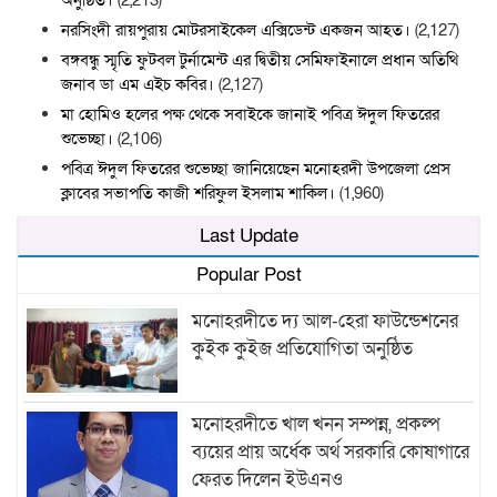
অনুষ্ঠিত।
(2,213)
নরসিংদী রায়পুরায় মোটরসাইকেল এক্সিডেন্ট একজন আহত।
(2,127)
বঙ্গবন্ধু স্মৃতি ফুটবল টুর্নামেন্ট এর দ্বিতীয় সেমিফাইনালে প্রধান অতিথি
জনাব ডা এম এইচ কবির।
(2,127)
মা হোমিও হলের পক্ষ থেকে সবাইকে জানাই পবিত্র ঈদুল ফিতরের
শুভেচ্ছা।
(2,106)
পবিত্র ঈদুল ফিতরের শুভেচ্ছা জানিয়েছেন মনোহরদী উপজেলা প্রেস
ক্লাবের সভাপতি কাজী শরিফুল ইসলাম শাকিল।
(1,960)
Last Update
Popular Post
মনোহরদীতে দ্য আল-হেরা ফাউন্ডেশনের
কুইক কুইজ প্রতিযোগিতা অনুষ্ঠিত
মনোহরদীতে খাল খনন সম্পন্ন, প্রকল্প
ব্যয়ের প্রায় অর্ধেক অর্থ সরকারি কোষাগারে
ফেরত দিলেন ইউএনও