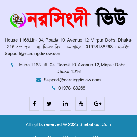
দুর্ভোগে কয়েকটি পরিবার
মনোহরদীতে মেধাবী শিক্ষার্থীদের বৃত্তি
প্রদান ও সংবর্ধনা অনুষ্ঠান অনুষ্ঠিত।
House 1168,Lift- 04, Road# 10, Avenue 12, Mirpur Dohs, Dhaka-
1216 সম্পাদক : মো হিমেল মিয়া । মোবাইল : 01978188268 । ইমেইল :
Support@narsingdiview.com
মনোহরদীর চর আহাম্মদপুরে পানিবন্দি
মানুষের সংবাদ প্রকাশের জেরে সাংবাদিক
House 1168,Lift- 04, Road# 10, Avenue 12, Mirpur Dohs,
লাঞ্ছিতের অভিযোগ।
Dhaka-1216
Support@narsingdiview.com
মনোহরদীতে উপজেলা দুর্যোগ ব্যবস্থাপনা
01978188268
কমিটির সভা অনুষ্ঠিত
All rights reserved © 2025 Shebahost.Com