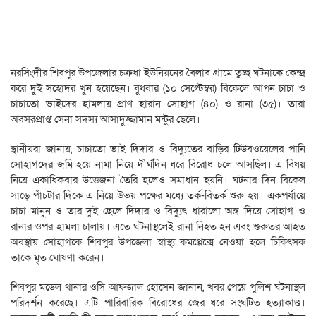
নরসিংদীর শিবপুর উপজেলার চক্রধা ইউনিয়নের বৈলাব গ্রামে তুচ্ছ ঘটনাকে কেন্দ্র
করে দুই সহোদর খুন হয়েছেন। বুধবার (১০ সেপ্টেম্বর) বিকেলে আপন চাচা ও
চাচাতো ভাইদের হামলায় প্রাণ হারান সোহাগ (৪০) ও রানা (৩৫)। তারা
অবসরপ্রাপ্ত সেনা সদস্য আসাদুজ্জামান মন্টুর ছেলে।
স্থানীয়রা জানায়, চাচাতো ভাই দিদার ও বিদ্যুতের বাড়ির টিউবওয়েলের পানি
সোহাগদের জমি হয়ে নামা নিয়ে দীর্ঘদিন ধরে বিরোধ চলে আসছিল। এ বিষয়
নিয়ে একাধিকবার উত্তেজনা তৈরি হলেও সমাধান হয়নি। ঘটনার দিন বিকেল
সাড়ে পাঁচটার দিকে এ নিয়ে উভয় পক্ষের মধ্যে তর্ক-বিতর্ক শুরু হয়। একপর্যায়ে
চাচা মানুন ও তার দুই ছেলে দিদার ও বিদ্যুৎ ধারালো অস্ত্র দিয়ে সোহাগ ও
রানার ওপর হামলা চালায়। এতে ঘটনাস্থলেই রানা নিহত হন এবং গুরুতর আহত
অবস্থায় সোহাগকে শিবপুর উপজেলা স্বাস্থ্য কমপ্লেক্সে নেওয়া হলে চিকিৎসক
তাকে মৃত ঘোষণা করেন।
শিবপুর মডেল থানার ওসি আফজাল হোসেন জানান, খবর পেয়ে পুলিশ ঘটনাস্থল
পরিদর্শন করেছে। এটি পারিবারিক বিরোধের জের ধরে সংঘটিত হত্যাকাণ্ড।