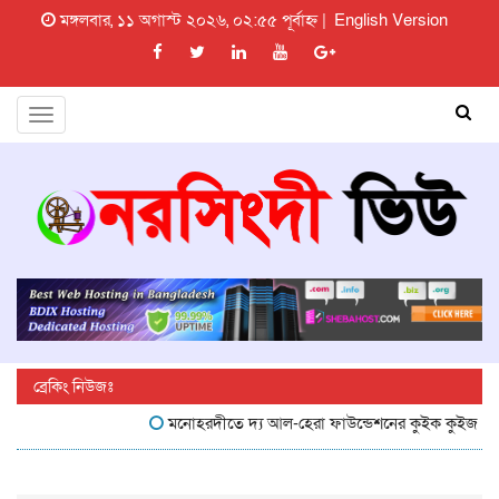
মঙ্গলবার, ১১ অগাস্ট ২০২৬, ০২:৫৫ পূর্বাহ্ন |
English Version
Toggle
navigation
ব্রেকিং নিউজঃ
মনোহরদীতে দ্য আল-হেরা ফাউন্ডেশনের কুইক কুইজ প্রতিযোগিত