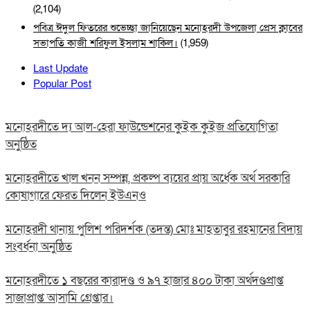
(2,104)
পবিত্র ঈদুল ফিতরের শুভেচ্ছা জানিয়েছেন মনোহরদী উপজেলা প্রেস ক্লাবের
সভাপতি কাজী শরিফুল ইসলাম শাকিল।
(1,959)
Last Update
Popular Post
মনোহরদীতে দ্য আল-হেরা ফাউন্ডেশনের কুইক কুইজ প্রতিযোগিতা
অনুষ্ঠিত
মনোহরদীতে খাল খনন সম্পন্ন, প্রকল্প ব্যয়ের প্রায় অর্ধেক অর্থ সরকারি
কোষাগারে ফেরত দিলেন ইউএনও
মনোহরদী থানায় পুলিশ পরিদর্শক (তদন্ত) মোঃ মাহতাবুর রহমানের বিদায়
সংবর্ধনা অনুষ্ঠিত
মনোহরদীতে ১ বছরের কারাদণ্ড ও ৯৭ হাজার ৪০০ টাকা অর্থদণ্ডপ্রাপ্ত
সাজাপ্রাপ্ত আসামি গ্রেপ্তার।