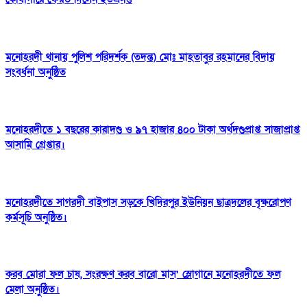
মনোহরদী থানায় পুলিশ পরিদর্শক (তদন্ত) মোঃ মাহতাবুর রহমানের বিদায়
সংবর্ধনা অনুষ্ঠিত
মনোহরদীতে ১ বছরের কারাদণ্ড ও ৯৭ হাজার ৪০০ টাকা অর্থদণ্ডপ্রাপ্ত সাজাপ্রাপ্ত
আসামি গ্রেপ্তার।
মনোহরদীতে সাগরদী বাইপাস সড়কে খিদিরপুর ইউনিয়ন ছাত্রদলের বৃক্ষরোপণ
কর্মসূচি অনুষ্ঠিত।
করব মোরা ফল চাষ, সংরক্ষণ করব বারো মাস’ স্লোগানে মনোহরদীতে ফল
মেলা অনুষ্ঠিত।