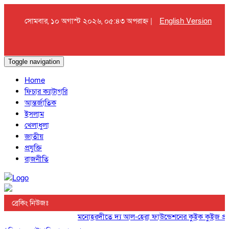
সোমবার, ১০ অগাস্ট ২০২৬, ০৫:৪৩ অপরাহ্ন |
English Version
Toggle navigation
Home
ফিচার ক্যাটাগরি
আন্তর্জাতিক
ইসলাম
খেলাধুলা
জাতীয়
প্রযুক্তি
রাজনীতি
ব্রেকিং নিউজঃ
মনোহরদীতে দ্য আল-হেরা ফাউন্ডেশনের কুইক কুইজ প্রতিযো