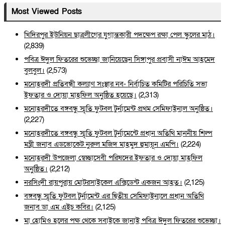
Most Viewed Posts
খিদিরপুর ইউনিয়ন ছাত্রলীগের যুগান্তকারী পদক্ষেপ রক্ষা পেল স্কুলের মাঠ।
(2,839)
পবিত্র ঈদুল ফিতরের শুভেচ্ছা জানিয়েছেন সিঙ্গাপুর প্রবাসী নাঈম আহমেদ
বুলবুল।
(2,573)
মনোহরদী প্রতিবন্ধী কল্যাণ সংস্থার নব- নির্বাচিত কমিটির পরিচিতি সভা
ইফতার ও দোয়া মাহফিল অনুষ্ঠিত হয়েছে।
(2,313)
মনোহরদীতে বঙ্গবন্ধু স্মৃতি ফুটবল টুর্নামেন্ট প্রথম সেমিফাইনাল অনুষ্ঠিত।
(2,227)
মনোহরদীতে বঙ্গবন্ধু স্মৃতি ফুটবল টুর্নামেন্টে প্রধান অতিথি মাননীয় শিল্প
মন্ত্রী জনাব এডভোকেট নুরুল মজিদ মাহমুদ হুমায়ূন এমপি।
(2,224)
মনোহরদী উপজেলা স্বেচ্ছাসেবী পরিষদের ইফতার ও দোয়া মাহফিল
অনুষ্ঠিত।
(2,212)
নরসিংদী রায়পুরায় মোটরসাইকেল এক্সিডেন্ট একজন আহত।
(2,125)
বঙ্গবন্ধু স্মৃতি ফুটবল টুর্নামেন্ট এর দ্বিতীয় সেমিফাইনালে প্রধান অতিথি
জনাব ডা এম এইচ কবির।
(2,125)
মা হোমিও হলের পক্ষ থেকে সবাইকে জানাই পবিত্র ঈদুল ফিতরের শুভেচ্ছা।