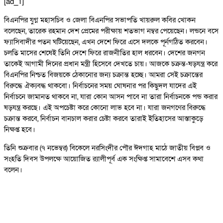
[ad_1]
বিএনপির যুগ্ন মহাসচিব ও জেলা বিএনপির সভাপতি খায়রুল কবির খোকন
বলেছেন, তারেক রহমান দেশ প্রেমের পরীক্ষায় শতভাগ নম্বর পেয়েছেন। লন্ডনে বসে
ফ্যাসিবাদীর পতন ঘটিয়েছেন, এখন দেশে ফিরে এসে দলকে পূর্নগঠিত করবেন।
চলতি মাসের শেষেই তিনি দেশে ফিরে রাজনীতির হাল ধরবেন। দেশের জনগন
তাকেই আগামী দিনের প্রধান মন্ত্রী হিসেবে দেখতে চায়। আজকে চক্রন্ত-ষড়যন্ত্র করে
বিএনপির নিশ্চত বিজয়কে ঠেকানোর জন্য চক্রান্ত হচ্ছে। আমরা সেই চক্রান্তের
বিরুদ্ধে ঐক্যবদ্ধ থাকবো। নির্বাচনের সময় ঘোষনার পর কিছুদল যাদের এই
নির্বাচনে জামানত থাকবে না, যারা কোন আসন পাবে না তারা নির্বাচনকে পন্ড করার
ষড়যন্ত্র করছে। এই অপচেষ্টা করে কোনো লাভ হবে না। যারা জনগণের বিরুদ্ধে
চক্রান্ত করবে, নির্বাচন বানচাল করার চেষ্টা করবে তারাই ইতিহাসের আস্তাকুড়ে
নিক্ষপ্ত হবে।
তিনি শুক্রবার (৭ নভেম্বর) বিকেলে নরসিংদীর পৌর ঈদগাহ মাঠে জাতীয় বিপ্লব ও
সংহতি দিবস উপলক্ষে আয়োজিত র‌্যালীপূর্ব এক সংক্ষিপ্ত সামাবেশে এসব কথা
বলেন।