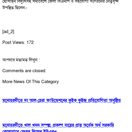
হোসাইন বিদ্যুৎসহ সমাবেশে জেলা বিএনপি ও সহযোগী সংগঠনের নেতৃবৃন্দ
উপস্থিত ছিলেন।
[ad_2]
Post Views:
172
আপনার মতামত লিখুন :
Comments are closed.
More News Of This Category
মনোহরদীতে দ্য আল-হেরা ফাউন্ডেশনের কুইক কুইজ প্রতিযোগিতা অনুষ্ঠিত
মনোহরদীতে খাল খনন সম্পন্ন, প্রকল্প ব্যয়ের প্রায় অর্ধেক অর্থ সরকারি
কোষাগারে ফেরত দিলেন ইউএনও