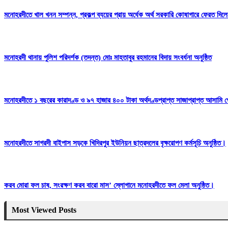
মনোহরদীতে খাল খনন সম্পন্ন, প্রকল্প ব্যয়ের প্রায় অর্ধেক অর্থ সরকারি কোষাগারে ফেরত দ
মনোহরদী থানায় পুলিশ পরিদর্শক (তদন্ত) মোঃ মাহতাবুর রহমানের বিদায় সংবর্ধনা অনুষ্ঠিত
মনোহরদীতে ১ বছরের কারাদণ্ড ও ৯৭ হাজার ৪০০ টাকা অর্থদণ্ডপ্রাপ্ত সাজাপ্রাপ্ত আসামি গ
মনোহরদীতে সাগরদী বাইপাস সড়কে খিদিরপুর ইউনিয়ন ছাত্রদলের বৃক্ষরোপণ কর্মসূচি অনুষ্ঠিত।
করব মোরা ফল চাষ, সংরক্ষণ করব বারো মাস’ স্লোগানে মনোহরদীতে ফল মেলা অনুষ্ঠিত।
Most Viewed Posts