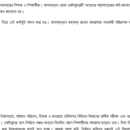
 শুলকবহরের শিক্ষক ও শিক্ষার্থীরা। মানববন্ধন থেকে ভোটকেন্দ্রটি অন্যত্র স্থানান্তরের দাবি 
আহ্বান জানানো হয়।
িয়ে এই কর্মসূচি পালন করা হয়। মানববন্ধনে বক্তব্য রাখেন মাদরাসার সহকারী পরিচালক মাওলা
নিরাপত্তা, পাঠদান পরিবেশ, হিফজ ও দাওরায়ে হাদিসসহ বিভিন্ন বিভাগের বার্ষিক পরীক্ষা এবং আব
েন্দ্র হলে নির্বাচন শুরুর অন্তত তিনদিন আগে শিক্ষার্থীদের মাদরাসা ছাড়তে হবে। টানা তিন–চার
 করা উদ্দেশ্যমূলক বলেই মনে হচ্ছে। আমরা আশা করি, নির্বাচন কমিশন দ্রুতই এই সিদ্ধা