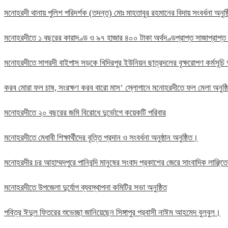
মনোহরদী থানায় পুলিশ পরিদর্শক (তদন্ত) মোঃ মাহতাবুর রহমানের বিদায় সংবর্ধনা অনুষ্
মনোহরদীতে ১ বছরের কারাদণ্ড ও ৯৭ হাজার ৪০০ টাকা অর্থদণ্ডপ্রাপ্ত সাজাপ্রাপ্ত
মনোহরদীতে সাগরদী বাইপাস সড়কে খিদিরপুর ইউনিয়ন ছাত্রদলের বৃক্ষরোপণ কর্মসূচি 
করব মোরা ফল চাষ, সংরক্ষণ করব বারো মাস’ স্লোগানে মনোহরদীতে ফল মেলা অনুষ্
মনোহরদীতে ২০ বছরের জমি বিরোধে দুর্ভোগে কয়েকটি পরিবার
মনোহরদীতে মেধাবী শিক্ষার্থীদের বৃত্তি প্রদান ও সংবর্ধনা অনুষ্ঠান অনুষ্ঠিত।
মনোহরদীর চর আহাম্মদপুরে পানিবন্দি মানুষের সংবাদ প্রকাশের জেরে সাংবাদিক লাঞ্ছ
মনোহরদীতে উপজেলা দুর্যোগ ব্যবস্থাপনা কমিটির সভা অনুষ্ঠিত
পবিত্র ঈদুল ফিতরের শুভেচ্ছা জানিয়েছেন সিঙ্গাপুর প্রবাসী নাঈম আহমেদ বুলবুল।