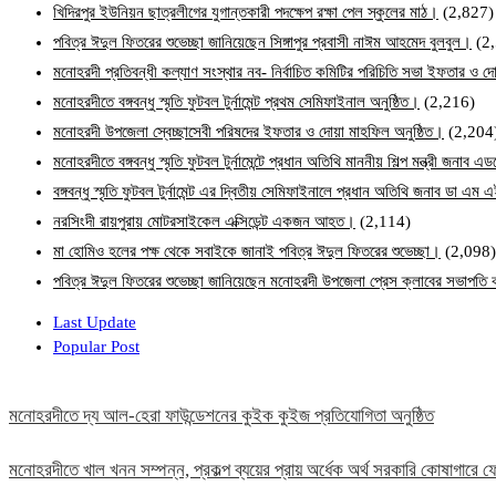
খিদিরপুর ইউনিয়ন ছাত্রলীগের যুগান্তকারী পদক্ষেপ রক্ষা পেল স্কুলের মাঠ।
(2,827)
পবিত্র ঈদুল ফিতরের শুভেচ্ছা জানিয়েছেন সিঙ্গাপুর প্রবাসী নাঈম আহমেদ বুলবুল।
(2
মনোহরদী প্রতিবন্ধী কল্যাণ সংস্থার নব- নির্বাচিত কমিটির পরিচিতি সভা ইফতার ও দো
মনোহরদীতে বঙ্গবন্ধু স্মৃতি ফুটবল টুর্নামেন্ট প্রথম সেমিফাইনাল অনুষ্ঠিত।
(2,216)
মনোহরদী উপজেলা স্বেচ্ছাসেবী পরিষদের ইফতার ও দোয়া মাহফিল অনুষ্ঠিত।
(2,204
মনোহরদীতে বঙ্গবন্ধু স্মৃতি ফুটবল টুর্নামেন্টে প্রধান অতিথি মাননীয় শিল্প মন্ত্রী জনা
বঙ্গবন্ধু স্মৃতি ফুটবল টুর্নামেন্ট এর দ্বিতীয় সেমিফাইনালে প্রধান অতিথি জনাব ডা এ
নরসিংদী রায়পুরায় মোটরসাইকেল এক্সিডেন্ট একজন আহত।
(2,114)
মা হোমিও হলের পক্ষ থেকে সবাইকে জানাই পবিত্র ঈদুল ফিতরের শুভেচ্ছা।
(2,098)
পবিত্র ঈদুল ফিতরের শুভেচ্ছা জানিয়েছেন মনোহরদী উপজেলা প্রেস ক্লাবের সভাপত
Last Update
Popular Post
মনোহরদীতে দ্য আল-হেরা ফাউন্ডেশনের কুইক কুইজ প্রতিযোগিতা অনুষ্ঠিত
মনোহরদীতে খাল খনন সম্পন্ন, প্রকল্প ব্যয়ের প্রায় অর্ধেক অর্থ সরকারি কোষাগার