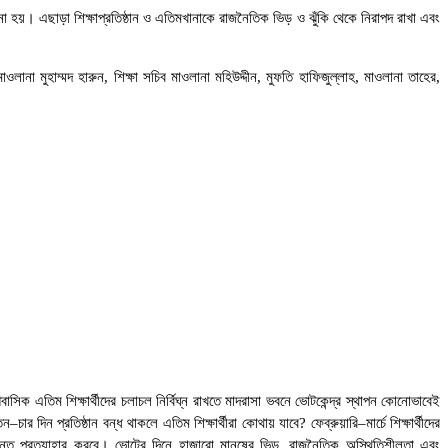
জানানো হয়। এছাড়া শিক্ষাপ্রতিষ্ঠান ও এতিমখানাকে রাজনৈতিক ভিড় ও ঝুঁকি থেকে নিরাপদ রাখা এবং
না মুহাম্মদ হারুন, শিক্ষা সচিব মাওলানা মহিউদ্দীন, মুফতি হাফিজুল্লাহ, মাওলানা তাহের,
াসিক এতিম শিক্ষার্থীদের চলাচল নির্বিঘ্ন রাখতে মাদরাসা ভবনে ভোটকেন্দ্র স্থাপন কোনোভাবেই
 দিন প্রতিষ্ঠান বন্ধ থাকলে এতিম শিক্ষার্থীরা কোথায় যাবে? ফেব্রুয়ারি–মার্চে শিক্ষার্থীদের
ন্ত প্রত্যাহার করবে। ভোটের দিনে হাজারো মানুষের ভিড়, রাজনৈতিক অস্থিতিশীলতা এবং