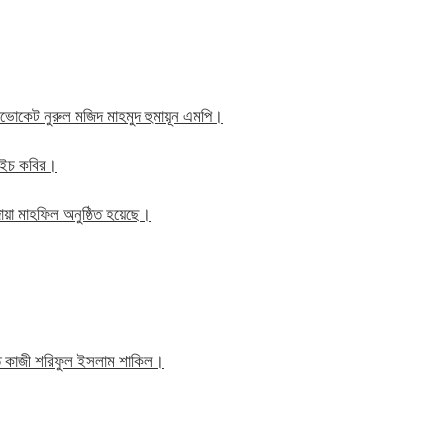
াব এডভোকেট নুরুল মজিদ মাহমুদ হুমায়ূন এমপি।
ম এইচ কবির।
য়া মাহফিল অনুষ্ঠিত হয়েছে।
তি কাজী শরিফুল ইসলাম শাকিল।