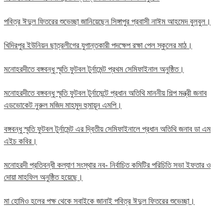
পবিত্র ঈদুল ফিতরের শুভেচ্ছা জানিয়েছেন সিঙ্গাপুর প্রবাসী নাঈম আহমেদ বুলবুল।
খিদিরপুর ইউনিয়ন ছাত্রলীগের যুগান্তকারী পদক্ষেপ রক্ষা পেল স্কুলের মাঠ।
মনোহরদীতে বঙ্গবন্ধু স্মৃতি ফুটবল টুর্নামেন্ট প্রথম সেমিফাইনাল অনুষ্ঠিত।
মনোহরদীতে বঙ্গবন্ধু স্মৃতি ফুটবল টুর্নামেন্টে প্রধান অতিথি মাননীয় শিল্প মন্ত্রী জনাব
এডভোকেট নুরুল মজিদ মাহমুদ হুমায়ূন এমপি।
বঙ্গবন্ধু স্মৃতি ফুটবল টুর্নামেন্ট এর দ্বিতীয় সেমিফাইনালে প্রধান অতিথি জনাব ডা এম
এইচ কবির।
মনোহরদী প্রতিবন্ধী কল্যাণ সংস্থার নব- নির্বাচিত কমিটির পরিচিতি সভা ইফতার ও
দোয়া মাহফিল অনুষ্ঠিত হয়েছে।
মা হোমিও হলের পক্ষ থেকে সবাইকে জানাই পবিত্র ঈদুল ফিতরের শুভেচ্ছা।