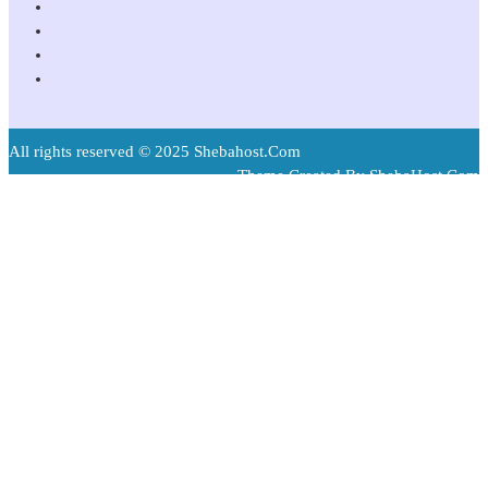
All rights reserved © 2025 Shebahost.Com
Theme Created By ShebaHost.Com