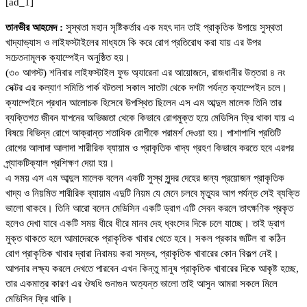
[ad_1]
তানভীর আহমেদ :
সুস্থতা মহান সৃষ্টিকর্তার এক মহৎ দান তাই প্রাকৃতিক উপায়ে সুস্থতা
খাদ্যাভ্যাস ও লাইফস্টাইলের মাধ্যমে কি করে রোগ প্রতিরোধ করা যায় এর উপর
সচেতনামূলক ক্যাম্পেইন অনুষ্ঠিত হয়।
(৩০ আগস্ট) শনিবার লাইফস্টাইল ফুড অ্যারেনা এর আয়োজনে, রাজধানীর উত্তরা ৪ নং
সেক্টর এর কল্যাণ সমিতি পার্ক বটতলা সকাল সাতটা থেকে দশটা পর্যন্ত ক্যাম্পেইন চলে।
ক্যাম্পেইনে প্রধান আলোচক হিসেবে উপস্থিত ছিলেন এস এম আব্দুল মালেক তিনি তার
ব্যক্তিগত জীবন যাপনের অভিজ্ঞতা থেকে কিভাবে রোগমুক্ত হয়ে মেডিসিন ফ্রি থাকা যায় এ
বিষয়ে বিভিন্ন রোগে আক্রান্ত শতাধিক রোগীকে পরামর্শ দেওয়া হয়। পাশাপাশি প্রতিটি
রোগের আলাদা আলাদা শারীরিক ব্যায়াম ও প্রাকৃতিক খাদ্য গ্রহণ কিভাবে করতে হবে এরপর
প্র্যাকটিক্যাল প্রশিক্ষণ দেয়া হয়।
এ সময় এস এম আব্দুল মালেক বলেন একটি সুস্থ সুন্দর দেহের জন্য প্রয়োজন প্রাকৃতিক
খাদ্য ও নিয়মিত শারীরিক ব্যায়াম এদুটি নিয়ম যে মেনে চলবে মৃত্যুর আগ পর্যন্ত সেই ব্যক্তি
ভালো থাকবে। তিনি আরো বলেন মেডিসিন একটি ড্রাগ এটি সেবন করলে তাৎক্ষণিক প্রকৃত
হলেও দেখা যাবে একটি সময় ধীরে ধীরে মানব দেহ ধ্বংসের দিকে চলে যাচ্ছে। তাই ড্রাগ
মুক্ত থাকতে হলে আমাদেরকে প্রাকৃতিক খাবার খেতে হবে। সকল প্রকার জটিল বা কঠিন
রোগ প্রাকৃতিক খাবার দ্বারা নিরাময় করা সম্ভব, প্রাকৃতিক খাবারের কোন বিকল্প নেই।
আপনার লক্ষ্য করলে দেখতে পারবেন এখন কিন্তু মানুষ প্রাকৃতিক খাবারের দিকে আকৃষ্ট হচ্ছে,
তার একমাত্র কারণ এর ঔষধি গুনাগুন অত্যন্ত ভালো তাই আসুন আমরা সকলে মিলে
মেডিসিন ফ্রি থাকি।