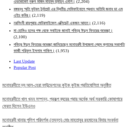
এডভোকেট নুরুল মজিদ মাহমুদ হুমায়ূন এমপি।
(2,204)
বঙ্গবন্ধু স্মৃতি ফুটবল টুর্নামেন্ট এর দ্বিতীয় সেমিফাইনালে প্রধান অতিথি জনাব ডা এম
এইচ কবির।
(2,119)
নরসিংদী রায়পুরায় মোটরসাইকেল এক্সিডেন্ট একজন আহত।
(2,116)
মা হোমিও হলের পক্ষ থেকে সবাইকে জানাই পবিত্র ঈদুল ফিতরের শুভেচ্ছা।
(2,100)
পবিত্র ঈদুল ফিতরের শুভেচ্ছা জানিয়েছেন মনোহরদী উপজেলা প্রেস ক্লাবের সভাপতি
কাজী শরিফুল ইসলাম শাকিল।
(1,953)
Last Update
Popular Post
মনোহরদীতে দ্য আল-হেরা ফাউন্ডেশনের কুইক কুইজ প্রতিযোগিতা অনুষ্ঠিত
মনোহরদীতে খাল খনন সম্পন্ন, প্রকল্প ব্যয়ের প্রায় অর্ধেক অর্থ সরকারি কোষাগারে
ফেরত দিলেন ইউএনও
মনোহরদী থানায় পুলিশ পরিদর্শক (তদন্ত) মোঃ মাহতাবুর রহমানের বিদায় সংবর্ধনা