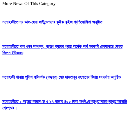
More News Of This Category
মনোহরদীতে দ্য আল-হেরা ফাউন্ডেশনের কুইক কুইজ প্রতিযোগিতা অনুষ্ঠিত
মনোহরদীতে খাল খনন সম্পন্ন, প্রকল্প ব্যয়ের প্রায় অর্ধেক অর্থ সরকারি কোষাগারে ফেরত
দিলেন ইউএনও
মনোহরদী থানায় পুলিশ পরিদর্শক (তদন্ত) মোঃ মাহতাবুর রহমানের বিদায় সংবর্ধনা অনুষ্ঠিত
মনোহরদীতে ১ বছরের কারাদণ্ড ও ৯৭ হাজার ৪০০ টাকা অর্থদণ্ডপ্রাপ্ত সাজাপ্রাপ্ত আসামি
গ্রেপ্তার।