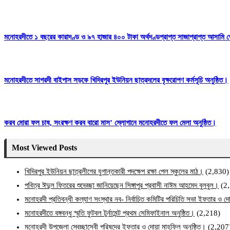
মনোহরদীতে ১ বছরের কারাদণ্ড ও ৯৭ হাজার ৪০০ টাকা অর্থদণ্ডপ্রাপ্ত সাজাপ্রাপ্ত আসামি গ
মনোহরদীতে সাগরদী বাইপাস সড়কে খিদিরপুর ইউনিয়ন ছাত্রদলের বৃক্ষরোপণ কর্মসূচি অনুষ্ঠিত।
করব মোরা ফল চাষ, সংরক্ষণ করব বারো মাস’ স্লোগানে মনোহরদীতে ফল মেলা অনুষ্ঠিত।
Most Viewed Posts
খিদিরপুর ইউনিয়ন ছাত্রলীগের যুগান্তকারী পদক্ষেপ রক্ষা পেল স্কুলের মাঠ।
(2,830)
পবিত্র ঈদুল ফিতরের শুভেচ্ছা জানিয়েছেন সিঙ্গাপুর প্রবাসী নাঈম আহমেদ বুলবুল।
(2
মনোহরদী প্রতিবন্ধী কল্যাণ সংস্থার নব- নির্বাচিত কমিটির পরিচিতি সভা ইফতার ও দো
মনোহরদীতে বঙ্গবন্ধু স্মৃতি ফুটবল টুর্নামেন্ট প্রথম সেমিফাইনাল অনুষ্ঠিত।
(2,218)
মনোহরদী উপজেলা স্বেচ্ছাসেবী পরিষদের ইফতার ও দোয়া মাহফিল অনুষ্ঠিত।
(2,207