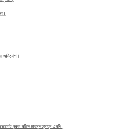
ঠিত।
িতের অভিযোগ।
াব এডভোকেট নুরুল মজিদ মাহমুদ হুমায়ূন এমপি।