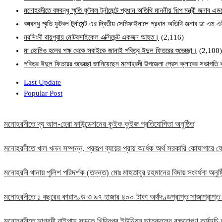
মনোহরদীতে বঙ্গবন্ধু স্মৃতি ফুটবল টুর্নামেন্টে প্রধান অতিথি মাননীয় শিল্প মন্ত্রী জনা
বঙ্গবন্ধু স্মৃতি ফুটবল টুর্নামেন্ট এর দ্বিতীয় সেমিফাইনালে প্রধান অতিথি জনাব ডা এ
নরসিংদী রায়পুরায় মোটরসাইকেল এক্সিডেন্ট একজন আহত।
(2,116)
মা হোমিও হলের পক্ষ থেকে সবাইকে জানাই পবিত্র ঈদুল ফিতরের শুভেচ্ছা।
(2,100)
পবিত্র ঈদুল ফিতরের শুভেচ্ছা জানিয়েছেন মনোহরদী উপজেলা প্রেস ক্লাবের সভাপত
Last Update
Popular Post
মনোহরদীতে দ্য আল-হেরা ফাউন্ডেশনের কুইক কুইজ প্রতিযোগিতা অনুষ্ঠিত
মনোহরদীতে খাল খনন সম্পন্ন, প্রকল্প ব্যয়ের প্রায় অর্ধেক অর্থ সরকারি কোষাগার
মনোহরদী থানায় পুলিশ পরিদর্শক (তদন্ত) মোঃ মাহতাবুর রহমানের বিদায় সংবর্ধনা অনুষ্
মনোহরদীতে ১ বছরের কারাদণ্ড ও ৯৭ হাজার ৪০০ টাকা অর্থদণ্ডপ্রাপ্ত সাজাপ্রাপ্ত
মনোহরদীতে সাগরদী বাইপাস সড়কে খিদিরপুর ইউনিয়ন ছাত্রদলের বৃক্ষরোপণ কর্মসূচি 