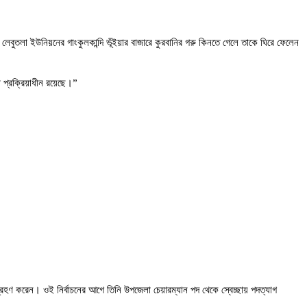
ুতলা ইউনিয়নের গাংকুলকান্দি ভূঁইয়ার বাজারে কুরবানির গরু কিনতে গেলে তাকে ঘিরে ফেলেন
া প্রক্রিয়াধীন রয়েছে।”
ংশগ্রহণ করেন। ওই নির্বাচনের আগে তিনি উপজেলা চেয়ারম্যান পদ থেকে স্বেচ্ছায় পদত্যাগ