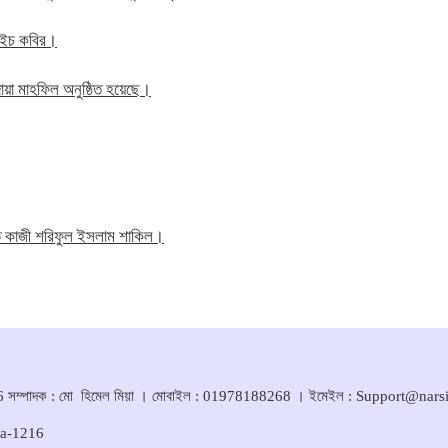
ম এইচ কবির।
য়া মাহফিল অনুষ্ঠিত হয়েছে।
তি কাজী শরিফুল ইসলাম শাকিল।
সম্পাদক : মো হিমেল মিয়া । মোবাইল : 01978188268 । ইমেইল : Support@nar
ka-1216