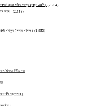
ব এডভোকেট নুরুল মজিদ মাহমুদ হুমায়ূন এমপি।
(2,204)
ম এইচ কবির।
(2,119)
ি কাজী শরিফুল ইসলাম শাকিল।
(1,953)
ে ফেরত দিলেন ইউএনও
ঠিত
 আসামি গ্রেপ্তার।
অনুষ্ঠিত।