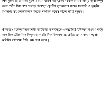
শেখ মুজিবরের দুঃশাসন লুটপাটে দেশে দুর্ভিক্ষ আসে,সেখান থেকে দেশকে খাদ্যে স্বয়ংসম্পূর্ণ
করেন শহীদ জিয়া বলে মন্তব্য করেছেন কেন্দ্রীয় ছাত্রদলের সাবেক সভাপতি ও কেন্দ্রীয়
বিএনপির সহ স্বেচ্ছাসেবক বিষয়ক সম্পাদক আব্দুল কাদের ভূঁইয়া জুয়েল।
শনিবার(৯ নভেম্বর)মনোহরদীর হাতিরদিয়া বাসস্ট্যান্ডে একদুয়ারিয়া ইউনিয়ন বিএনপি কর্তৃক
আয়োজিত ঐতিহাসিক বিপ্লব ও সংহতি দিবস উপলক্ষে আয়োজিত জন সমাবেশে প্রধান
অতিথির বক্তব্যে তিনি এসব কথা বলেন।