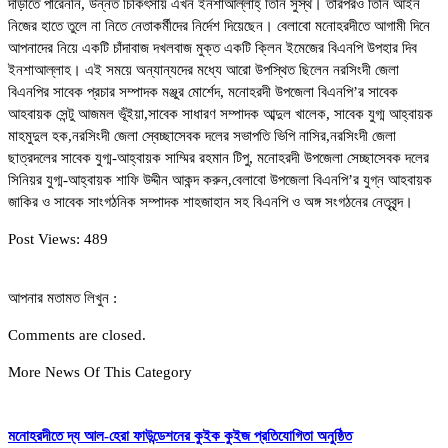
দাঁড়াতে পারেননি, উন্নত চিকিৎসায় এখন ইনশাআল্লাহ্ তিনি সুস্থ। তারপরও তিনি আইন
নিজের হাতে তুলে না নিতে নেতাকর্মীদের নির্দেশ দিয়েছেন। বেলাবো মনোহরদীতে আগামী দিনে
আপনাদের নিয়ে একটি চাঁদাবাজ দখলবাজ মুক্ত একটি ক্লিন ইমেজের বিএনপি উপহার দিব
ইনশাআল্লাহ। এই সময়ে অন্যান্যদের মধ্যে আরো উপস্থিত ছিলেন নরসিংদী জেলা
বিএনপির সাবেক প্রচার সম্পাদক মঞ্জুর মোর্শেদ, মনোহরদী উপজেলা বিএনপি’র সাবেক
আহবায়ক সেন্টু আজমল ভূঁইয়া,সাবেক সাধারণ সম্পাদক আব্দুল খালেক, সাবেক যুগ্ম আহ্বায়ক
মাহমুদুল হক,নরসিংদী জেলা স্বেচ্ছাসেবক দলের সভাপতি ভিপি নাসির,নরসিংদী জেলা
ছাত্রদলের সাবেক যুগ্ম-আহ্বায়ক সাম্মির রহমান টিপু, মনোহরদী উপজেলা সেচ্ছাসেবক দলের
সিনিয়র যুগ্ম-আহ্বায়ক শাফি উদ্দীন আকন্দ করুন,বেলাবো উপজেলা বিএনপি’র যুগ্ন আহবায়ক
জাকির ও সাবেক সাংগঠনিক সম্পাদক শাহজাহান সহ বিএনপি ও অঙ্গ সংগঠনের নেতৃবৃন্দ।
Post Views:
489
আপনার মতামত লিখুন :
Comments are closed.
More News Of This Category
মনোহরদীতে দ্য আল-হেরা ফাউন্ডেশনের কুইক কুইজ প্রতিযোগিতা অনুষ্ঠিত