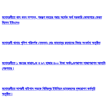
মনোহরদীতে খাল খনন সম্পন্ন, প্রকল্প ব্যয়ের প্রায় অর্ধেক অর্থ সরকারি কোষাগারে ফেরত
দিলেন ইউএনও
মনোহরদী থানায় পুলিশ পরিদর্শক (তদন্ত) মোঃ মাহতাবুর রহমানের বিদায় সংবর্ধনা অনুষ্ঠিত
মনোহরদীতে ১ বছরের কারাদণ্ড ও ৯৭ হাজার ৪০০ টাকা অর্থদণ্ডপ্রাপ্ত সাজাপ্রাপ্ত আসামি
গ্রেপ্তার।
মনোহরদীতে সাগরদী বাইপাস সড়কে খিদিরপুর ইউনিয়ন ছাত্রদলের বৃক্ষরোপণ কর্মসূচি
অনুষ্ঠিত।