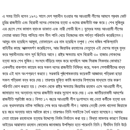
এ সময় তিনি বলেন ১৯৭১ সালে দেশ স্বাধীন হওয়ার পর আওয়ামী লীগের আমলে প্রথম ভোট
চুরির রাজনীতি এবং বিরোধী দলের লোকদের হত্যা ও গুমের রাজনীতি শুরু করে। শেখ মুজিবুর
এর ছেলে শেখ কামাল ব্যাংক ডাকাত এবং নারী লোভী ছিল। যুদ্ধের সময় আওয়ামী লীগের
নেতারা ভারত গিয়ে পালিয়ে লাল নীল পানি খেয়ে নিজেদের নাম পর্যন্ত পরিবর্তন করেছিলেন।
আমুর নাম হয়েছিল আমুদা, তোফায়েল এর নাম হয়েছিল তপুদা। শেখ মজিব পাকিস্তানি
বাহিনীর কাছে আত্মসমর্পণ করেছিলেন, আর জিয়াউর রহমানের নেতৃত্বে এই দেশের মানুষ যুদ্ধ
করে স্বাধীনতার লাল সূর্য ছিনিয়ে আনে। রাষ্ট্র ক্ষমতায় বসে বিরোধী ৩০ হাজার লোকদের
হত্যা করে শেখ মুজিব। সংসদে দাঁড়িয়ে দম্ভ করে বলেছিল আজ সিরাজ সিকদার কোথায়?
একদলীয় বাকশাল কায়েম করে সকল দলের রাজনীতি নিষিদ্ধ করে, সকল পেশাজীবীদের বাধ্য
করে এই দলে অংশগ্রহণ করতে। সরকারি পৃষ্ঠপোষকতায় কয়েকটি আজ্ঞাবহ পত্রিকা ছাড়া
সকল পত্রিকা বন্ধ করে দেয়। তারপরে মুক্তি কামি জনতার বিপ্লবের মাধ্যমে তার করুণ
পরিণতি ভোগ করতে হয়। সেখান থেকে রাষ্ট্র ক্ষমতায় জিয়াউর রহমান এসে আওয়ামী লীগ,
জামায়াত সহ অন্যান্য দলের রাজনীতি করার সুযোগ করে দেয়। এবং জাতীয়তাবাদী আদর্শের
রাজনীতি প্রতিষ্ঠা করে। বিগত ১৭ বছরে আওয়ামী লীগ দুঃশাসনে বহু নেতা কর্মীকে হত্যা গুম
এবং ক্রসফায়ার নাটক সাজিয়ে শেষ করে আওয়ামী লীগ। আমার নেত্রী বেগম খালেদা জিয়াকে
ছয় বছর অন্যায় ভাবে আটকে রাখে। তারপরও তিনি সবাইকে ধৈর্য ধরতে বলেছেন। আমার
নেতা তারেক রহমানকে হত্যার উদ্দেশ্যে নির্মম নির্যাতন করা হয়। মিথ্যা মামলার কারণে নিজের
ভাইয়ের আরাফাত রহমান কোকোর জানাজায় উপস্থিত হতে পারেননি তিনি। দীর্ঘদিন তিনি উঠে