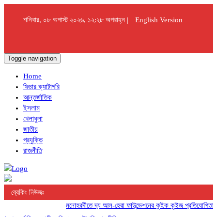
শনিবার, ০৮ অগাস্ট ২০২৬, ১২:২৮ অপরাহ্ন |
English Version
Toggle navigation
Home
ফিচার ক্যাটাগরি
আন্তর্জাতিক
ইসলাম
খেলাধুলা
জাতীয়
প্রযুক্তি
রাজনীতি
ব্রেকিং নিউজঃ
মনোহরদীতে দ্য আল-হেরা ফাউন্ডেশনের কুইক কুইজ প্রতিযোগিতা অনুষ্