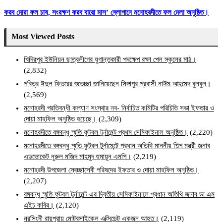
করব মোরা ফল চাষ, সংরক্ষণ করব বারো মাস’ স্লোগানে মনোহরদীতে ফল মেলা অনুষ্ঠিত।
Most Viewed Posts
খিদিরপুর ইউনিয়ন ছাত্রলীগের যুগান্তকারী পদক্ষেপ রক্ষা পেল স্কুলের মাঠ।
(2,832)
পবিত্র ঈদুল ফিতরের শুভেচ্ছা জানিয়েছেন সিঙ্গাপুর প্রবাসী নাঈম আহমেদ বুলবুল।
(2,569)
মনোহরদী প্রতিবন্ধী কল্যাণ সংস্থার নব- নির্বাচিত কমিটির পরিচিতি সভা ইফতার ও
দোয়া মাহফিল অনুষ্ঠিত হয়েছে।
(2,309)
মনোহরদীতে বঙ্গবন্ধু স্মৃতি ফুটবল টুর্নামেন্ট প্রথম সেমিফাইনাল অনুষ্ঠিত।
(2,220)
মনোহরদীতে বঙ্গবন্ধু স্মৃতি ফুটবল টুর্নামেন্টে প্রধান অতিথি মাননীয় শিল্প মন্ত্রী জনাব
এডভোকেট নুরুল মজিদ মাহমুদ হুমায়ূন এমপি।
(2,219)
মনোহরদী উপজেলা স্বেচ্ছাসেবী পরিষদের ইফতার ও দোয়া মাহফিল অনুষ্ঠিত।
(2,207)
বঙ্গবন্ধু স্মৃতি ফুটবল টুর্নামেন্ট এর দ্বিতীয় সেমিফাইনালে প্রধান অতিথি জনাব ডা এম
এইচ কবির।
(2,120)
নরসিংদী রায়পুরায় মোটরসাইকেল এক্সিডেন্ট একজন আহত।
(2,119)