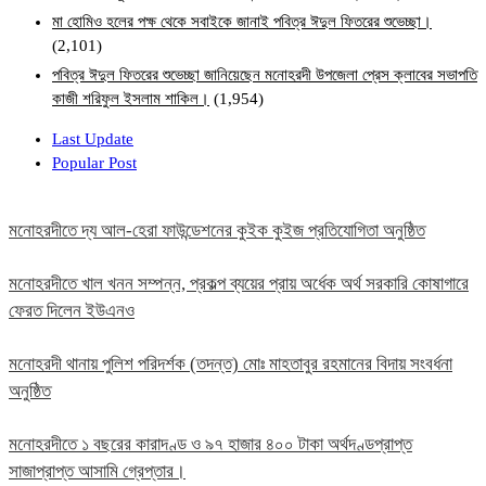
মা হোমিও হলের পক্ষ থেকে সবাইকে জানাই পবিত্র ঈদুল ফিতরের শুভেচ্ছা।
(2,101)
পবিত্র ঈদুল ফিতরের শুভেচ্ছা জানিয়েছেন মনোহরদী উপজেলা প্রেস ক্লাবের সভাপতি
কাজী শরিফুল ইসলাম শাকিল।
(1,954)
Last Update
Popular Post
মনোহরদীতে দ্য আল-হেরা ফাউন্ডেশনের কুইক কুইজ প্রতিযোগিতা অনুষ্ঠিত
মনোহরদীতে খাল খনন সম্পন্ন, প্রকল্প ব্যয়ের প্রায় অর্ধেক অর্থ সরকারি কোষাগারে
ফেরত দিলেন ইউএনও
মনোহরদী থানায় পুলিশ পরিদর্শক (তদন্ত) মোঃ মাহতাবুর রহমানের বিদায় সংবর্ধনা
অনুষ্ঠিত
মনোহরদীতে ১ বছরের কারাদণ্ড ও ৯৭ হাজার ৪০০ টাকা অর্থদণ্ডপ্রাপ্ত
সাজাপ্রাপ্ত আসামি গ্রেপ্তার।