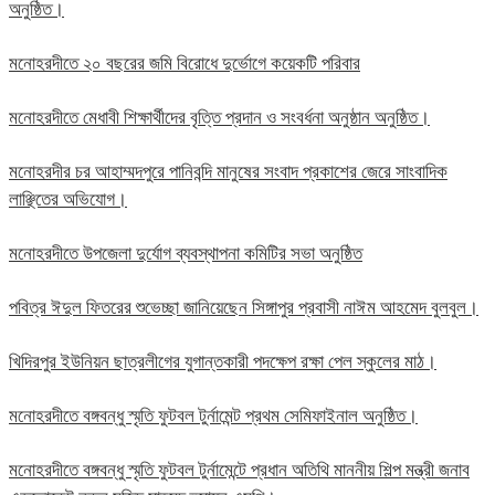
অনুষ্ঠিত।
মনোহরদীতে ২০ বছরের জমি বিরোধে দুর্ভোগে কয়েকটি পরিবার
মনোহরদীতে মেধাবী শিক্ষার্থীদের বৃত্তি প্রদান ও সংবর্ধনা অনুষ্ঠান অনুষ্ঠিত।
মনোহরদীর চর আহাম্মদপুরে পানিবন্দি মানুষের সংবাদ প্রকাশের জেরে সাংবাদিক
লাঞ্ছিতের অভিযোগ।
মনোহরদীতে উপজেলা দুর্যোগ ব্যবস্থাপনা কমিটির সভা অনুষ্ঠিত
পবিত্র ঈদুল ফিতরের শুভেচ্ছা জানিয়েছেন সিঙ্গাপুর প্রবাসী নাঈম আহমেদ বুলবুল।
খিদিরপুর ইউনিয়ন ছাত্রলীগের যুগান্তকারী পদক্ষেপ রক্ষা পেল স্কুলের মাঠ।
মনোহরদীতে বঙ্গবন্ধু স্মৃতি ফুটবল টুর্নামেন্ট প্রথম সেমিফাইনাল অনুষ্ঠিত।
মনোহরদীতে বঙ্গবন্ধু স্মৃতি ফুটবল টুর্নামেন্টে প্রধান অতিথি মাননীয় শিল্প মন্ত্রী জনাব