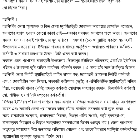
“জনগণের সমস্যা সমাধানই প্রশাসনের দায়িত্ব” — মনোহরদীতে জেলা প্রশাসক
মো হিমেল মিয়া।
নরসিংদী।
নরসিংদীর জেলা প্রশাসক ও বিজ্ঞ জেলা ম্যাজিস্ট্রেট মোহাম্মদ আনোয়ার হোসাইন বলেছেন,
জনগণের হতাশ হওয়ার কোনো কারণ নেই—সরকার সবসময় জনগণের পাশে আছে। জনগণের
সমস্যা সমাধান করাই প্রশাসনের মূল দায়িত্ব। মঙ্গলবার (১৩ জানুয়ারি) সকালে মনোহরদী
উপজেলার একদোয়ারিয়া ইউনিয়ন পরিষদ কার্যালয়ে অনুষ্ঠিত গণশুনানিতে পরিষদের কর্মকর্তা-
কর্মচারী ও সাধারণ জনগণের উদ্দেশে তিনি এসব কথা বলেন।
সকালে জেলা প্রশাসক মনোহরদী উপজেলার দৌলতপুর ইউনিয়ন পরিষদসহ একাধিক ইউনিয়ন
পরিষদ ও উপজেলা ভূমি অফিস কার্যালয় পরিদর্শন করেন। এ সময় তাঁর সঙ্গে উপস্থিত ছিলেন
নরসিংদী জেলা নির্বাহী ম্যাজিস্ট্রেট নাহিদ হাসান শুভ, মনোহরদী উপজেলা নির্বাহী কর্মকর্তা
এম.এ মোহাইমিন আল জিহান, সহকারী কমিশনার (ভূমি) ও এক্সিকিউটিভ ম্যাজিস্ট্রেট সজিব
মিয়া, মনোহরদী থানার (ওসি) তদন্ত কর্মকর্তা মোহাম্মদ মাহতাবুর রহমান, বিআরডিবি কর্মকর্তা
মো. শামীমসহ সংশ্লিষ্ট দপ্তরের কর্মকর্তারা।
বিভিন্ন ইউনিয়ন পরিষদ পরিদর্শনের সময় এলাকার বিভিন্ন ওয়ার্ডের সাধারণ মানুষ অংশগ্রহণ
করেন এবং সরাসরি জেলা প্রশাসকের কাছে তাঁদের নাগরিক সমস্যার কথা তুলে ধরেন। এ
সময় রাস্তাঘাট সংস্কার, জলাবদ্ধতা নিরসন, বিশুদ্ধ পানির সংকট, বর্জ্য ব্যবস্থাপনা,
মাদকদ্রব্য নিয়ন্ত্রণ ও বিদ্যুৎ সংক্রান্ত সমস্যাগুলো বিশেষ গুরুত্ব পায়। জেলা প্রশাসক
অত্যন্ত মনোযোগ দিয়ে জনগণের অভিযোগ শোনেন এবং তাৎক্ষণিকভাবে সংশ্লিষ্ট কর্মকর্তাদের
প্রয়োজনীয় ব্যবস্থা গ্রহণের নির্দেশ দেন।