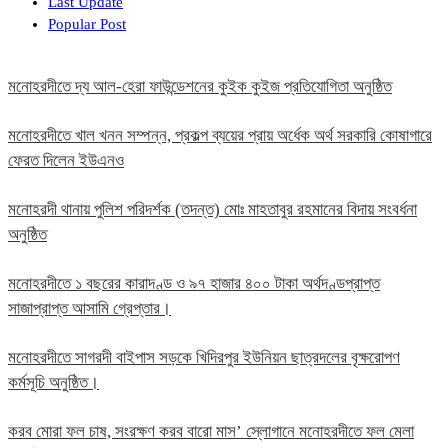
Last Update
Popular Post
মনোহরদীতে দ্য আল-হেরা ফাউন্ডেশনের কুইক কুইজ প্রতিযোগিতা অনুষ্ঠিত
মনোহরদীতে খাল খনন সম্পন্ন, প্রকল্প ব্যয়ের প্রায় অর্ধেক অর্থ সরকারি কোষাগারে
ফেরত দিলেন ইউএনও
মনোহরদী থানায় পুলিশ পরিদর্শক (তদন্ত) মোঃ মাহতাবুর রহমানের বিদায় সংবর্ধনা
অনুষ্ঠিত
মনোহরদীতে ১ বছরের কারাদণ্ড ও ৯৭ হাজার ৪০০ টাকা অর্থদণ্ডপ্রাপ্ত
সাজাপ্রাপ্ত আসামি গ্রেপ্তার।
মনোহরদীতে সাগরদী বাইপাস সড়কে খিদিরপুর ইউনিয়ন ছাত্রদলের বৃক্ষরোপণ
কর্মসূচি অনুষ্ঠিত।
করব মোরা ফল চাষ, সংরক্ষণ করব বারো মাস’ স্লোগানে মনোহরদীতে ফল মেলা