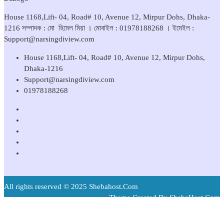
House 1168,Lift- 04, Road# 10, Avenue 12, Mirpur Dohs, Dhaka-
1216 সম্পাদক : মো হিমেল মিয়া । মোবাইল : 01978188268 । ইমেইল :
Support@narsingdiview.com
House 1168,Lift- 04, Road# 10, Avenue 12, Mirpur Dohs,
Dhaka-1216
Support@narsingdiview.com
01978188268
All rights reserved © 2025 Shebahost.Com
Theme Created By ShebaHost.Com