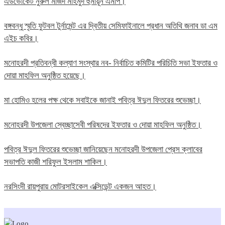
এডভোকেট নুরুল মজিদ মাহমুদ হুমায়ূন এমপি।
বঙ্গবন্ধু স্মৃতি ফুটবল টুর্নামেন্ট এর দ্বিতীয় সেমিফাইনালে প্রধান অতিথি জনাব ডা এম
এইচ কবির।
মনোহরদী প্রতিবন্ধী কল্যাণ সংস্থার নব- নির্বাচিত কমিটির পরিচিতি সভা ইফতার ও
দোয়া মাহফিল অনুষ্ঠিত হয়েছে।
মা হোমিও হলের পক্ষ থেকে সবাইকে জানাই পবিত্র ঈদুল ফিতরের শুভেচ্ছা।
মনোহরদী উপজেলা স্বেচ্ছাসেবী পরিষদের ইফতার ও দোয়া মাহফিল অনুষ্ঠিত।
পবিত্র ঈদুল ফিতরের শুভেচ্ছা জানিয়েছেন মনোহরদী উপজেলা প্রেস ক্লাবের
সভাপতি কাজী শরিফুল ইসলাম শাকিল।
নরসিংদী রায়পুরায় মোটরসাইকেল এক্সিডেন্ট একজন আহত।