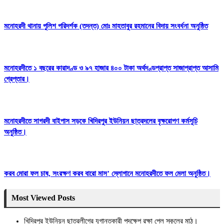
মনোহরদী থানায় পুলিশ পরিদর্শক (তদন্ত) মোঃ মাহতাবুর রহমানের বিদায় সংবর্ধনা অনুষ্ঠিত
মনোহরদীতে ১ বছরের কারাদণ্ড ও ৯৭ হাজার ৪০০ টাকা অর্থদণ্ডপ্রাপ্ত সাজাপ্রাপ্ত আসামি
গ্রেপ্তার।
মনোহরদীতে সাগরদী বাইপাস সড়কে খিদিরপুর ইউনিয়ন ছাত্রদলের বৃক্ষরোপণ কর্মসূচি
অনুষ্ঠিত।
করব মোরা ফল চাষ, সংরক্ষণ করব বারো মাস’ স্লোগানে মনোহরদীতে ফল মেলা অনুষ্ঠিত।
Most Viewed Posts
খিদিরপুর ইউনিয়ন ছাত্রলীগের যুগান্তকারী পদক্ষেপ রক্ষা পেল স্কুলের মাঠ।