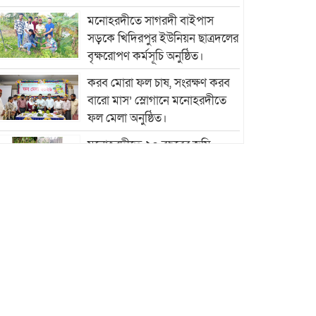
মনোহরদীতে সাগরদী বাইপাস
সড়কে খিদিরপুর ইউনিয়ন ছাত্রদলের
বৃক্ষরোপণ কর্মসূচি অনুষ্ঠিত।
করব মোরা ফল চাষ, সংরক্ষণ করব
বারো মাস’ স্লোগানে মনোহরদীতে
ফল মেলা অনুষ্ঠিত।
মনোহরদীতে ২০ বছরের জমি
বিরোধে দুর্ভোগে কয়েকটি পরিবার
মনোহরদীতে মেধাবী শিক্ষার্থীদের
বৃত্তি প্রদান ও সংবর্ধনা অনুষ্ঠান
অনুষ্ঠিত।
মনোহরদীর চর আহাম্মদপুরে
পানিবন্দি মানুষের সংবাদ প্রকাশের
জেরে সাংবাদিক লাঞ্ছিতের