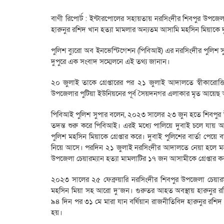
বাণী রিপোর্ট : ইন্টারপোলের সহায়তায় নরসিংদীর শিবপুর উপজে
হারুনুর রশিদ খান হত্যা মামলার অন্যতম আসামি মহসিন মিয়াকে দু
পুলিশ ব্যুরো অব ইনভেস্টিগেশন (পিবিআই) এর নরসিংদীর পুলিশ 
দুপুরে এক সংবাদ সম্মেলনে এই তথ্য জানান।
২০ জুলাই তাকে গ্রেপ্তারের পর ২১ জুলাই আদালতে স্বীকারোক্ত
উপজেলার পুটিয়া ইউনিয়নের পূর্ব সৈয়দনগর এলাকার মৃত আয়েছ
পিবিআই পুলিশ সুপার বলেন, ২০২৩ সালের ২৩ জুন হতে শিবপুর উপজ
তদন্ত শুরু করে পিবিআই। এরই মধ্যে পালিয়ে দুবাই চলে যায় অ
পুলিশ মহসিন মিয়াকে গ্রেপ্তার করে। দুবাই পুলিশের বার্তা প
নিয়ে আসে। পরদিন ২১ জুলাই নরসিংদীর আদালতে নেয়া হলে মহসি
উপজেলা চেয়ারম্যান হত্যা মামলাটির ১৭ জন আসামীকে গ্রেপ্তার 
২০২৩ সালের ২৫ ফেব্রুয়ারি নরসিংদীর শিবপুর উপজেলা চেয়ারম
মহসিন মিয়া সহ আরো দু’জন। গুরুতর আহত অবস্থায় হারুনুর র
৯৪ দিন পর ৩১ মে মারা যান বর্ষিয়ান রাজনীতিবিদ হারুনুর রশিদ
হয়।