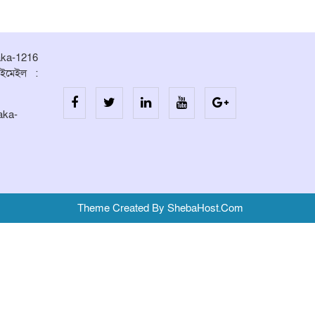
aka-1216
ইমেইল :
aka-
Theme Created By ShebaHost.Com