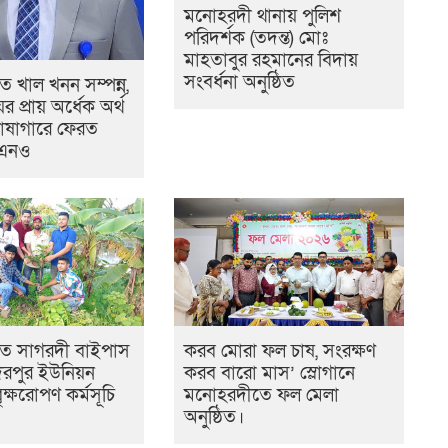
মনোহরদী থানায় পুলিশ
পরিদর্শক (তদন্ত) মোঃ
মাহতাবুর রহমানের বিদায়
সংবর্ধনা অনুষ্ঠিত
 খাল খনন সম্পন্ন,
ের প্রায় অর্ধেক অর্থ
োষাগারে ফেরত
উএনও
ে সাগরদী বাইপাস
করব মোরা ফল চাষ, সংরক্ষণ
িরপুর ইউনিয়ন
করব বারো মাস’ স্লোগানে
ৃক্ষরোপণ কর্মসূচি
মনোহরদীতে ফল মেলা
অনুষ্ঠিত।