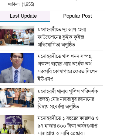
শাকিল।
(1,955)
Last Update
Popular Post
মনোহরদীতে দ্য আল-হেরা
ফাউন্ডেশনের কুইক কুইজ
প্রতিযোগিতা অনুষ্ঠিত
মনোহরদীতে খাল খনন সম্পন্ন,
প্রকল্প ব্যয়ের প্রায় অর্ধেক অর্থ
সরকারি কোষাগারে ফেরত দিলেন
ইউএনও
মনোহরদী থানায় পুলিশ পরিদর্শক
(তদন্ত) মোঃ মাহতাবুর রহমানের
বিদায় সংবর্ধনা অনুষ্ঠিত
মনোহরদীতে ১ বছরের কারাদণ্ড ও
৯৭ হাজার ৪০০ টাকা অর্থদণ্ডপ্রাপ্ত
সাজাপ্রাপ্ত আসামি গ্রেপ্তার।