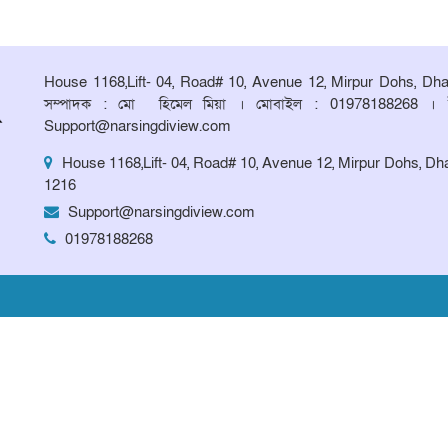
House 1168,Lift- 04, Road# 10, Avenue 12, Mirpur Dohs, Dh
সম্পাদক : মো হিমেল মিয়া । মোবাইল : 01978188268 । 
Support@narsingdiview.com
House 1168,Lift- 04, Road# 10, Avenue 12, Mirpur Dohs, Dh
1216
Support@narsingdiview.com
01978188268