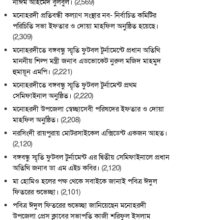
নাঈম আহমেদ বুলবুল।
(2,569)
মনোহরদী প্রতিবন্ধী কল্যাণ সংস্থার নব- নির্বাচিত কমিটির
পরিচিতি সভা ইফতার ও দোয়া মাহফিল অনুষ্ঠিত হয়েছে।
(2,309)
মনোহরদীতে বঙ্গবন্ধু স্মৃতি ফুটবল টুর্নামেন্টে প্রধান অতিথি
মাননীয় শিল্প মন্ত্রী জনাব এডভোকেট নুরুল মজিদ মাহমুদ
হুমায়ূন এমপি।
(2,221)
মনোহরদীতে বঙ্গবন্ধু স্মৃতি ফুটবল টুর্নামেন্ট প্রথম
সেমিফাইনাল অনুষ্ঠিত।
(2,220)
মনোহরদী উপজেলা স্বেচ্ছাসেবী পরিষদের ইফতার ও দোয়া
মাহফিল অনুষ্ঠিত।
(2,208)
নরসিংদী রায়পুরায় মোটরসাইকেল এক্সিডেন্ট একজন আহত।
(2,120)
বঙ্গবন্ধু স্মৃতি ফুটবল টুর্নামেন্ট এর দ্বিতীয় সেমিফাইনালে প্রধান
অতিথি জনাব ডা এম এইচ কবির।
(2,120)
মা হোমিও হলের পক্ষ থেকে সবাইকে জানাই পবিত্র ঈদুল
ফিতরের শুভেচ্ছা।
(2,101)
পবিত্র ঈদুল ফিতরের শুভেচ্ছা জানিয়েছেন মনোহরদী
উপজেলা প্রেস ক্লাবের সভাপতি কাজী শরিফুল ইসলাম