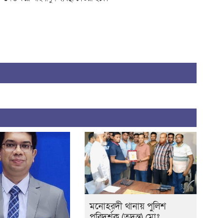
মনোহরদী থানায় পুলিশ
পরিদর্শক (তদন্ত) মোঃ