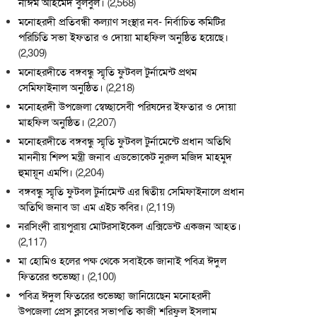
নাঈম আহমেদ বুলবুল।
(2,568)
মনোহরদী প্রতিবন্ধী কল্যাণ সংস্থার নব- নির্বাচিত কমিটির
পরিচিতি সভা ইফতার ও দোয়া মাহফিল অনুষ্ঠিত হয়েছে।
(2,309)
মনোহরদীতে বঙ্গবন্ধু স্মৃতি ফুটবল টুর্নামেন্ট প্রথম
সেমিফাইনাল অনুষ্ঠিত।
(2,218)
মনোহরদী উপজেলা স্বেচ্ছাসেবী পরিষদের ইফতার ও দোয়া
মাহফিল অনুষ্ঠিত।
(2,207)
মনোহরদীতে বঙ্গবন্ধু স্মৃতি ফুটবল টুর্নামেন্টে প্রধান অতিথি
মাননীয় শিল্প মন্ত্রী জনাব এডভোকেট নুরুল মজিদ মাহমুদ
হুমায়ূন এমপি।
(2,204)
বঙ্গবন্ধু স্মৃতি ফুটবল টুর্নামেন্ট এর দ্বিতীয় সেমিফাইনালে প্রধান
অতিথি জনাব ডা এম এইচ কবির।
(2,119)
নরসিংদী রায়পুরায় মোটরসাইকেল এক্সিডেন্ট একজন আহত।
(2,117)
মা হোমিও হলের পক্ষ থেকে সবাইকে জানাই পবিত্র ঈদুল
ফিতরের শুভেচ্ছা।
(2,100)
পবিত্র ঈদুল ফিতরের শুভেচ্ছা জানিয়েছেন মনোহরদী
উপজেলা প্রেস ক্লাবের সভাপতি কাজী শরিফুল ইসলাম