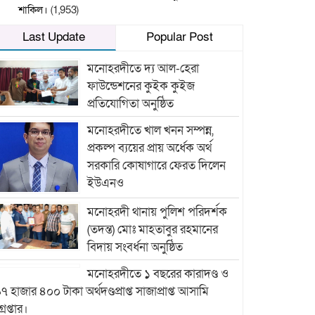
শাকিল।
(1,953)
Last Update
Popular Post
মনোহরদীতে দ্য আল-হেরা
ফাউন্ডেশনের কুইক কুইজ
প্রতিযোগিতা অনুষ্ঠিত
মনোহরদীতে খাল খনন সম্পন্ন,
প্রকল্প ব্যয়ের প্রায় অর্ধেক অর্থ
সরকারি কোষাগারে ফেরত দিলেন
ইউএনও
মনোহরদী থানায় পুলিশ পরিদর্শক
(তদন্ত) মোঃ মাহতাবুর রহমানের
বিদায় সংবর্ধনা অনুষ্ঠিত
মনোহরদীতে ১ বছরের কারাদণ্ড ও
৭ হাজার ৪০০ টাকা অর্থদণ্ডপ্রাপ্ত সাজাপ্রাপ্ত আসামি
্রেপ্তার।