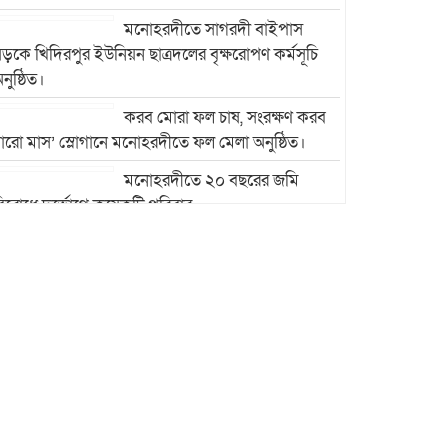
মনোহরদীতে সাগরদী বাইপাস
ড়কে খিদিরপুর ইউনিয়ন ছাত্রদলের বৃক্ষরোপণ কর্মসূচি
নুষ্ঠিত।
করব মোরা ফল চাষ, সংরক্ষণ করব
ারো মাস’ স্লোগানে মনোহরদীতে ফল মেলা অনুষ্ঠিত।
মনোহরদীতে ২০ বছরের জমি
িরোধে দুর্ভোগে কয়েকটি পরিবার
মনোহরদীতে মেধাবী শিক্ষার্থীদের
বৃত্তি প্রদান ও সংবর্ধনা অনুষ্ঠান
অনুষ্ঠিত।
মনোহরদীর চর আহাম্মদপুরে
পানিবন্দি মানুষের সংবাদ প্রকাশের
জেরে সাংবাদিক লাঞ্ছিতের
অভিযোগ।
মনোহরদীতে উপজেলা দুর্যোগ