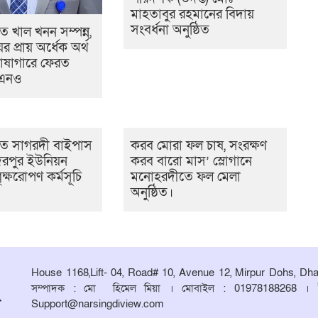
মাহতাবুর রহমানের বিদায়
সংবর্ধনা অনুষ্ঠিত
 খাল খনন সম্পন্ন,
ের প্রায় অর্ধেক অর্থ
োষাগারে ফেরত
উএনও
ে সাগরদী বাইপাস
করব মোরা ফল চাষ, সংরক্ষণ
িরপুর ইউনিয়ন
করব বারো মাস’ স্লোগানে
ৃক্ষরোপণ কর্মসূচি
মনোহরদীতে ফল মেলা
অনুষ্ঠিত।
House 1168,Lift- 04, Road# 10, Avenue 12, Mirpur Dohs, Dh
সম্পাদক : মো হিমেল মিয়া । মোবাইল : 01978188268 । 
Support@narsingdiview.com