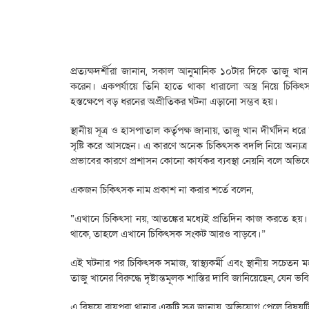
প্রত্যক্ষদর্শীরা জানান, সকাল আনুমানিক ১০টার দিকে তাজু খান
করেন। একপর্যায়ে তিনি হাতে থাকা ধারালো অস্ত্র নিয়ে চিকিৎ
হস্তক্ষেপে বড় ধরনের অপ্রীতিকর ঘটনা এড়ানো সম্ভব হয়।
স্থানীয় সূত্র ও হাসপাতাল কর্তৃপক্ষ জানায়, তাজু খান দীর্ঘদিন 
সৃষ্টি করে আসছেন। এ কারণে অনেক চিকিৎসক বদলি নিয়ে অন্যত্র
প্রভাবের কারণে প্রশাসন কোনো কার্যকর ব্যবস্থা নেয়নি বলে অভ
একজন চিকিৎসক নাম প্রকাশ না করার শর্তে বলেন,
“এখানে চিকিৎসা নয়, আতঙ্কের মধ্যেই প্রতিদিন কাজ করতে হয়।
থাকে, তাহলে এখানে চিকিৎসক সংকট আরও বাড়বে।”
এই ঘটনার পর চিকিৎসক সমাজ, স্বাস্থ্যকর্মী এবং স্থানীয় সচেতন মহ
তাজু খানের বিরুদ্ধে দৃষ্টান্তমূলক শাস্তির দাবি জানিয়েছেন, যে
এ বিষয়ে রায়পুরা থানার একটি সূত্র জানায়, অভিযোগ পেলে বিষয়টি