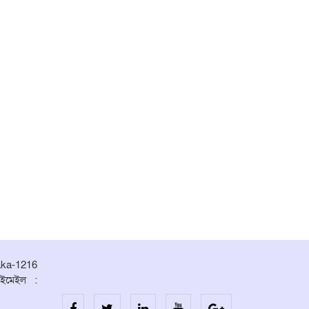
aka-1216
ইমেইল :