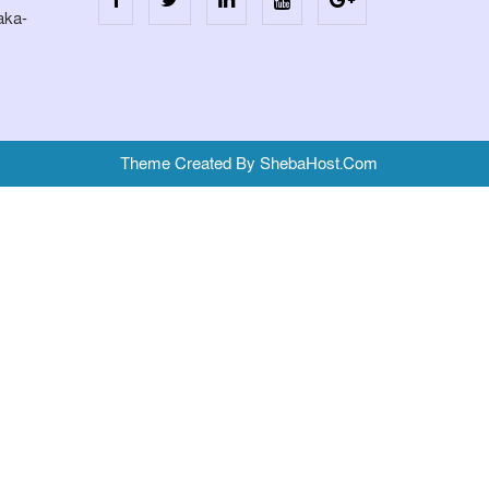
aka-
Theme Created By ShebaHost.Com