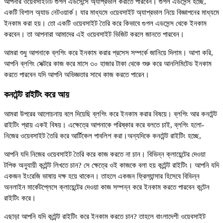
আপনার ওয়েবসাইটটি গুগল এডসেন্সে অ্যাপ্রভাল করাতে পারবেন। গুগল এডসেন্স হচ্ছে,
একটি বিশাল অ্যাড নেটওয়ার্ক। যার মাধ্যমে ওয়েবসাইট অ্যাপ্রভাল নিয়ে বিজ্ঞাপনের মাধ্যমে
ইনকাম করা হয়। তো একটি ওয়েবসাইট তৈরি করে কিভাবে গুগল এডসেন্স থেকে ইনকাম
করবেন। তা আপনারা আমাদের এই ওয়েবসাইট ভিজিট করলে জানতে পারবেন।
আমরা শুধু আপনাকে ব্লগিং করে ইনকাম করার প্রসেস সম্পর্কে জানিয়ে দিলাম। আশা করি,
আপনি ব্লগিং সেক্টরে কাজ করে মাসে ৩০ হাজার টাকা থেকে শুরু করে আনলিমিটেড ইনকাম
করতে পারবেন যদি আপনি অভিজ্ঞতার সাথে কাজ করতে পারেন।
কনটেন্ট রাইটিং করে আয়
আমরা উপরের আলোচনায় বলে দিয়েছি ব্লগিং করে ইনকাম করার বিষয়ে। ব্লগিং আর কনটেন্ট
রাইটিং প্রায় একই বিষয়। এক্ষেত্রে আপনাকে পরিষ্কার করে বলতে চাই, ব্লগিং হলো-
নিজের ওয়েবসাইট তৈরি করে আর্টিকেল পাবলিশ করা।অন্যদিকে কনটেন্ট রাইটিং হচ্ছে,
আপনি যদি নিজের ওয়েবসাইট তৈরি করে কাজ করতে না চান। বিভিন্ন ক্লায়েন্টের দেওয়া
টপিক অনুযায়ী কন্টেন্ট লিখতে চান? সে ক্ষেত্রে ওই কাজকে বলা হয় কন্টেন্ট রাইটিং। আপনি যদি
একজন ইংরেজি ভাষায় দক্ষ হয়ে থাকেন। তাহলে একজন ফ্রিল্যান্সার হিসেবে বিভিন্ন
অনলাইন মার্কেটপ্লেসে ক্লায়েন্টের দেওয়া কাজ সম্পন্ন করে ইনকাম করতে পারবেন কন্টেন
রাইটিং করে।
এছাড়া আপনি যদি কন্টেন্ট রাইটিং করে ইনকাম করতে চান? তাহলে বাংলাদেশী ওয়েবসাইট