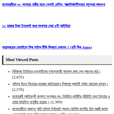
মনোহরদীতে ৩০ অসহায় নারীর হাতে সেলাই মেশিন, আত্মনির্ভরশীলতায় বসুন্ধরা শুভসংঘ
১০ হাজার টাকা ইনভেস্ট করে ব্যবসার সেরা ৫টি আইডিয়া
অ্যান্ড্রয়েড মোবাইলে ফ্রি লাইভ টিভি কিভাবে দেখবেন ? (৪টি ফ্রি Apps)
Most Viewed Posts
খিদিরপুর ইউনিয়ন ছাত্রলীগের যুগান্তকারী পদক্ষেপ রক্ষা পেল স্কুলের মাঠ।
(2,835)
পবিত্র ঈদুল ফিতরের শুভেচ্ছা জানিয়েছেন সিঙ্গাপুর প্রবাসী নাঈম আহমেদ বুলবুল।
(2,570)
মনোহরদী প্রতিবন্ধী কল্যাণ সংস্থার নব- নির্বাচিত কমিটির পরিচিতি সভা ইফতার ও
দোয়া মাহফিল অনুষ্ঠিত হয়েছে।
(2,309)
মনোহরদীতে বঙ্গবন্ধু স্মৃতি ফুটবল টুর্নামেন্টে প্রধান অতিথি মাননীয় শিল্প মন্ত্রী জনাব