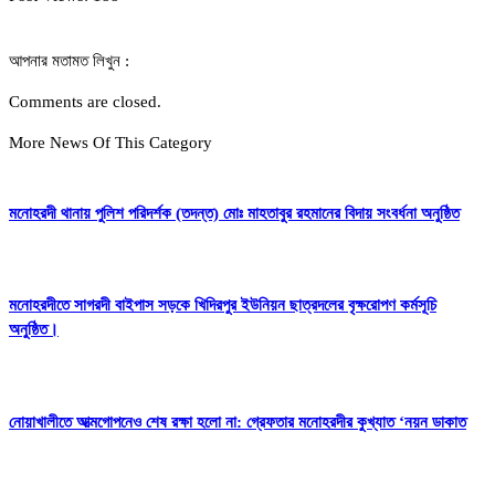
আপনার মতামত লিখুন :
Comments are closed.
More News Of This Category
মনোহরদী থানায় পুলিশ পরিদর্শক (তদন্ত) মোঃ মাহতাবুর রহমানের বিদায় সংবর্ধনা অনুষ্ঠিত
মনোহরদীতে সাগরদী বাইপাস সড়কে খিদিরপুর ইউনিয়ন ছাত্রদলের বৃক্ষরোপণ কর্মসূচি
অনুষ্ঠিত।
নোয়াখালীতে আত্মগোপনেও শেষ রক্ষা হলো না: গ্রেফতার মনোহরদীর কুখ্যাত ‘নয়ন ডাকাত