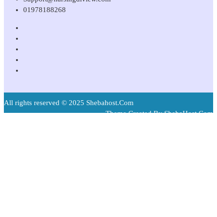
01978188268
All rights reserved © 2025 Shebahost.Com
Theme Created By ShebaHost.Com