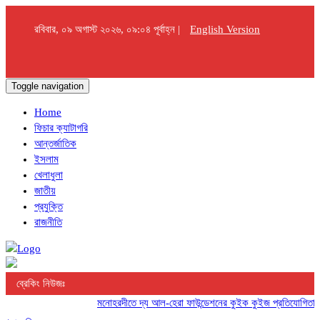
রবিবার, ০৯ অগাস্ট ২০২৬, ০৯:০৪ পূর্বাহ্ন |
English Version
Toggle navigation
Home
ফিচার ক্যাটাগরি
আন্তর্জাতিক
ইসলাম
খেলাধুলা
জাতীয়
প্রযুক্তি
রাজনীতি
ব্রেকিং নিউজঃ
মনোহরদীতে দ্য আল-হেরা ফাউন্ডেশনের কুইক কুইজ প্রতিযোগিতা অনুষ্ঠ