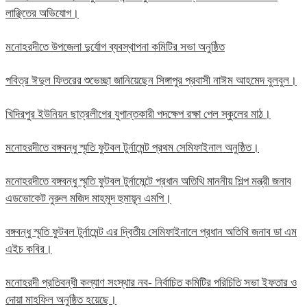
লাঞ্ছিতের অভিযোগ।
মনোহরদীতে উপজেলা দুর্যোগ ব্যবস্থাপনা কমিটির সভা অনুষ্ঠিত
পবিত্র ঈদুল ফিতরের শুভেচ্ছা জানিয়েছেন সিঙ্গাপুর প্রবাসী নাঈম আহমেদ বুলবুল।
খিদিরপুর ইউনিয়ন ছাত্রলীগের যুগান্তকারী পদক্ষেপ রক্ষা পেল স্কুলের মাঠ।
মনোহরদীতে বঙ্গবন্ধু স্মৃতি ফুটবল টুর্নামেন্ট প্রথম সেমিফাইনাল অনুষ্ঠিত।
মনোহরদীতে বঙ্গবন্ধু স্মৃতি ফুটবল টুর্নামেন্টে প্রধান অতিথি মাননীয় শিল্প মন্ত্রী জনাব
এডভোকেট নুরুল মজিদ মাহমুদ হুমায়ূন এমপি।
বঙ্গবন্ধু স্মৃতি ফুটবল টুর্নামেন্ট এর দ্বিতীয় সেমিফাইনালে প্রধান অতিথি জনাব ডা এম
এইচ কবির।
মনোহরদী প্রতিবন্ধী কল্যাণ সংস্থার নব- নির্বাচিত কমিটির পরিচিতি সভা ইফতার ও
দোয়া মাহফিল অনুষ্ঠিত হয়েছে।