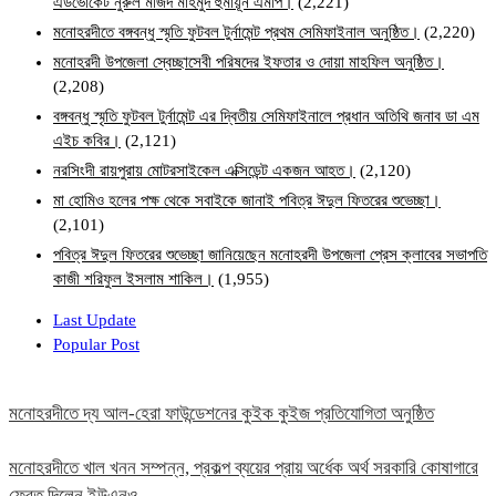
এডভোকেট নুরুল মজিদ মাহমুদ হুমায়ূন এমপি।
(2,221)
মনোহরদীতে বঙ্গবন্ধু স্মৃতি ফুটবল টুর্নামেন্ট প্রথম সেমিফাইনাল অনুষ্ঠিত।
(2,220)
মনোহরদী উপজেলা স্বেচ্ছাসেবী পরিষদের ইফতার ও দোয়া মাহফিল অনুষ্ঠিত।
(2,208)
বঙ্গবন্ধু স্মৃতি ফুটবল টুর্নামেন্ট এর দ্বিতীয় সেমিফাইনালে প্রধান অতিথি জনাব ডা এম
এইচ কবির।
(2,121)
নরসিংদী রায়পুরায় মোটরসাইকেল এক্সিডেন্ট একজন আহত।
(2,120)
মা হোমিও হলের পক্ষ থেকে সবাইকে জানাই পবিত্র ঈদুল ফিতরের শুভেচ্ছা।
(2,101)
পবিত্র ঈদুল ফিতরের শুভেচ্ছা জানিয়েছেন মনোহরদী উপজেলা প্রেস ক্লাবের সভাপতি
কাজী শরিফুল ইসলাম শাকিল।
(1,955)
Last Update
Popular Post
মনোহরদীতে দ্য আল-হেরা ফাউন্ডেশনের কুইক কুইজ প্রতিযোগিতা অনুষ্ঠিত
মনোহরদীতে খাল খনন সম্পন্ন, প্রকল্প ব্যয়ের প্রায় অর্ধেক অর্থ সরকারি কোষাগারে
ফেরত দিলেন ইউএনও