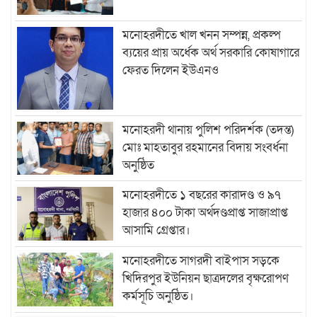
মনোহরদীতে খাল খনন সম্পন্ন, প্রকল্প
ব্যয়ের প্রায় অর্ধেক অর্থ সরকারি কোষাগারে
ফেরত দিলেন ইউএনও
মনোহরদী থানায় পুলিশ পরিদর্শক (তদন্ত)
মোঃ মাহতাবুর রহমানের বিদায় সংবর্ধনা
অনুষ্ঠিত
মনোহরদীতে ১ বছরের কারাদণ্ড ও ৯৭
হাজার ৪০০ টাকা অর্থদণ্ডপ্রাপ্ত সাজাপ্রাপ্ত
আসামি গ্রেপ্তার।
মনোহরদীতে সাগরদী বাইপাস সড়কে
খিদিরপুর ইউনিয়ন ছাত্রদলের বৃক্ষরোপণ
কর্মসূচি অনুষ্ঠিত।