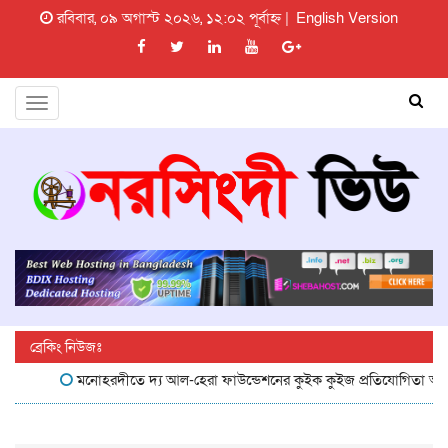
রবিবার, ০৯ অগাস্ট ২০২৬, ১২:০২ পূর্বাহ্ন |
English Version
Toggle
navigation
ব্রেকিং নিউজঃ
মনোহরদীতে দ্য আল-হেরা ফাউন্ডেশনের কুইক কুইজ প্রতিযোগিতা অনুষ্ঠিত