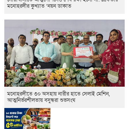
মনোহরদীর কুখ্যাত ‘নয়ন ডাকাত
মনোহরদীতে ৩০ অসহায় নারীর হাতে সেলাই মেশিন,
আত্মনির্ভরশীলতায় বসুন্ধরা শুভসংঘ