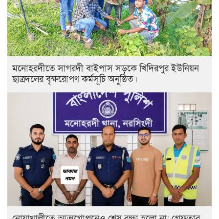
মনোহরদীতে সাগরদী বাইপাস সড়কে খিদিরপুর ইউনিয়ন
ছাত্রদলের বৃক্ষরোপণ কর্মসূচি অনুষ্ঠিত।
নোয়াখালীতে আত্মগোপনেও শেষ রক্ষা হলো না: গ্রেফতার