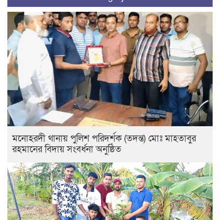
মনোহরদী থানায় পুলিশ পরিদর্শক (তদন্ত) মোঃ মাহতাবুর
রহমানের বিদায় সংবর্ধনা অনুষ্ঠিত