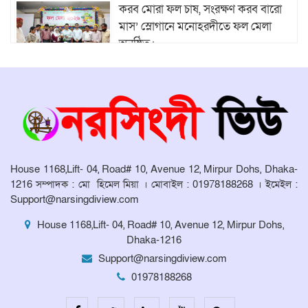
করব মোরা ফল চাষ, সংরক্ষণ করব বারো
মাস’ স্লোগানে মনোহরদীতে ফল মেলা
অনুষ্ঠিত।
মনোহরদীতে ২০ বছরের জমি বিরোধে
দুর্ভোগে কয়েকটি পরিবার
মনোহরদীতে মেধাবী শিক্ষার্থীদের বৃত্তি
প্রদান ও সংবর্ধনা অনুষ্ঠান অনুষ্ঠিত।
House 1168,Lift- 04, Road# 10, Avenue 12, Mirpur Dohs, Dhaka-
1216 সম্পাদক : মো হিমেল মিয়া । মোবাইল : 01978188268 । ইমেইল :
Support@narsingdiview.com
মনোহরদীর চর আহাম্মদপুরে পানিবন্দি
মানুষের সংবাদ প্রকাশের জেরে সাংবাদিক
House 1168,Lift- 04, Road# 10, Avenue 12, Mirpur Dohs,
লাঞ্ছিতের অভিযোগ।
Dhaka-1216
Support@narsingdiview.com
মনোহরদীতে উপজেলা দুর্যোগ ব্যবস্থাপনা
01978188268
কমিটির সভা অনুষ্ঠিত