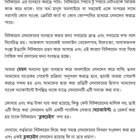
বিটকয়েন এর ব্যবহার করতে পারি। বিটকয়েন পিয়ার টু পিয়ার নেটওয়ার্ক ভিত্তিক
কাজ করে থাকে। যার অর্থ মানুষ অনলাইনে বা সহজেই একে অপরের সাথে
সরাসরি কোন ব্যাংক, ক্রেডিট কার্ড বা কোন কোম্পানির মাধ্যমে লেনদেন করতে
পারে।
বিটকয়েন লেনদেনের ব্যবহার করার জন্য সবচেয়ে দ্রুত এবং সবচেয়ে দক্ষ বলে
বিবেচিত হয়। আজকাল অনেকেই অনলাইন ডেভেলপার, উদ্যোক্তা, অলাভজনক
সংস্থা ইত্যাদি বিটকয়েন গ্রহণ করে আসছে এবং এই কারণে বিটকয়েন সারা বিশ্বে
বৈশ্বিক অর্থ প্রদানের জন্য ব্যবহৃত হচ্ছে।
আমরা
যেমন
অন্যান্য মুদ্রা ব্যবহার করে অনলাইনে লেনদেন করে থাকি, তখন
আমাদের ব্যাংকের পেমেন্ট প্রক্রিয়া অনুসরণ করতে হবে, তবেই আমরা পেমেন্ট
করতে সক্ষম হয় এবং আমাদের দ্বারা করা প্রতিটি লেনদেনের হিসাব আমাদের
ব্যাংক অ্যাকাউন্টে উপস্থিত থাকে যাতে লেনদেনটি এটি সনাক্ত করা যায়।
কোথায় এবং কত টাকা ব্যয় করা হয়েছে, কিন্তু কেউ বিটকয়েনের মালিক নয়, তাই
এটি দিয়ে করা লেনদেন গুলি একটি পাবলিক লেজার (
অ্যাকাউন্ট
) এ রেকর্ড করা
হয় যাকে বিটকয়েন “
ব্লকচেইন
” বলা হয়।
সেখানে, বর্তমানে বিটকয়েন দিয়ে করা সমস্ত লেনদেনের বিবরণ সংরক্ষণ করা হয়
এবং একই
ব্লকচেইন
লেনদেন হয়েছে কি না তার প্রমাণ।