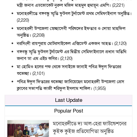
মন্ত্রী জনাব এডভোকেট নুরুল মজিদ মাহমুদ হুমায়ূন এমপি।
(2,221)
মনোহরদীতে বঙ্গবন্ধু স্মৃতি ফুটবল টুর্নামেন্ট প্রথম সেমিফাইনাল অনুষ্ঠিত।
(2,220)
মনোহরদী উপজেলা স্বেচ্ছাসেবী পরিষদের ইফতার ও দোয়া মাহফিল
অনুষ্ঠিত।
(2,208)
নরসিংদী রায়পুরায় মোটরসাইকেল এক্সিডেন্ট একজন আহত।
(2,120)
বঙ্গবন্ধু স্মৃতি ফুটবল টুর্নামেন্ট এর দ্বিতীয় সেমিফাইনালে প্রধান অতিথি
জনাব ডা এম এইচ কবির।
(2,120)
মা হোমিও হলের পক্ষ থেকে সবাইকে জানাই পবিত্র ঈদুল ফিতরের
শুভেচ্ছা।
(2,101)
পবিত্র ঈদুল ফিতরের শুভেচ্ছা জানিয়েছেন মনোহরদী উপজেলা প্রেস
ক্লাবের সভাপতি কাজী শরিফুল ইসলাম শাকিল।
(1,955)
Last Update
Popular Post
মনোহরদীতে দ্য আল-হেরা ফাউন্ডেশনের
কুইক কুইজ প্রতিযোগিতা অনুষ্ঠিত