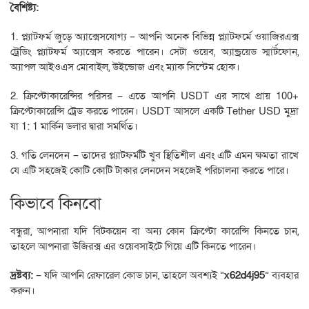
বৈশিষ্ট্য:
1. প্ল্যাটফর্ম জুড়ে অ্যাক্সেসযোগ্য – আপনি অনেক বিভিন্ন প্ল্যাটফর্মে ওয়াজিরএক্স
ট্রেডিং প্ল্যাটফর্ম অ্যাক্সেস করতে পারেন। সেটা ওয়েব, অ্যান্ড্রয়েড স্মার্টফোন,
অ্যাপল আইওএস মোবাইল, উইন্ডোজ এবং ম্যাক সিস্টেম হোক।
2. ক্রিপ্টোকারেন্সির পরিসর – এতে আপনি USDT এর সাথে প্রায় 100+
ক্রিপ্টোকারেন্সি ট্রেড করতে পারেন। USDT আসলে একটি Tether USD মুদ্রা
যা 1: 1 মার্কিন ডলার দ্বারা সমর্থিত।
3. গতি লেনদেন – তাদের প্ল্যাটফর্মটি খুব স্থিতিশীল এবং এটি এমন ক্ষমতা রাখে
যে এটি সহজেই কোটি কোটি টাকার লেনদেন সহজেই পরিচালনা করতে পারে।
কিভাবে কিনবো
বন্ধুরা, আপনারা যদি বিটকয়েন বা অন্য কোন ক্রিপ্টো কারেন্সি কিনতে চান,
তাহলে আপনারা উজিরক্স এর ওয়েবসাইটে গিয়ে এটি কিনতে পারেন।
দ্রষ্টব্য:
– যদি আপনি রেফারেল কোড চান, তাহলে অবশ্যই “
x62d4j95
” ব্যবহার
করুন।