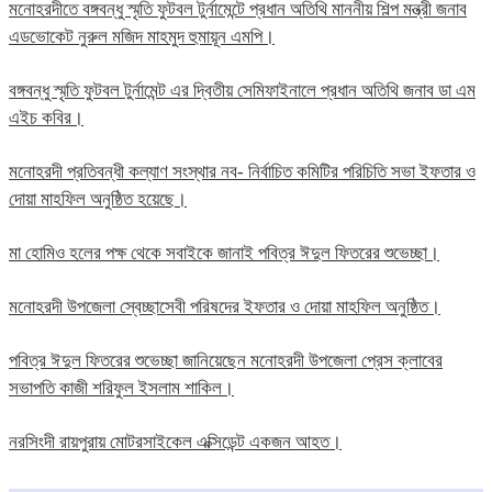
মনোহরদীতে বঙ্গবন্ধু স্মৃতি ফুটবল টুর্নামেন্টে প্রধান অতিথি মাননীয় শিল্প মন্ত্রী জনাব
এডভোকেট নুরুল মজিদ মাহমুদ হুমায়ূন এমপি।
বঙ্গবন্ধু স্মৃতি ফুটবল টুর্নামেন্ট এর দ্বিতীয় সেমিফাইনালে প্রধান অতিথি জনাব ডা এম
এইচ কবির।
মনোহরদী প্রতিবন্ধী কল্যাণ সংস্থার নব- নির্বাচিত কমিটির পরিচিতি সভা ইফতার ও
দোয়া মাহফিল অনুষ্ঠিত হয়েছে।
মা হোমিও হলের পক্ষ থেকে সবাইকে জানাই পবিত্র ঈদুল ফিতরের শুভেচ্ছা।
মনোহরদী উপজেলা স্বেচ্ছাসেবী পরিষদের ইফতার ও দোয়া মাহফিল অনুষ্ঠিত।
পবিত্র ঈদুল ফিতরের শুভেচ্ছা জানিয়েছেন মনোহরদী উপজেলা প্রেস ক্লাবের
সভাপতি কাজী শরিফুল ইসলাম শাকিল।
নরসিংদী রায়পুরায় মোটরসাইকেল এক্সিডেন্ট একজন আহত।