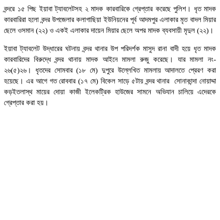
বন্দরে ১৫ পিছ ইয়াবা ট্যাবলেটসহ ২ মাদক কারবারিকে গ্রেপ্তার করেছে পুলিশ। ধৃত মাদক
কারবারিরা হলো বন্দর উপজেলার কলাগাছিয়া ইউনিয়নের পূর্ব আদমপুর এলাকার মৃত বাদল মিয়ার
ছেলে ওসমান (২২) ও একই এলাকার দায়েন মিয়ার ছেলে অপর মাদক ব্যবসায়ী মৃদুল (২২)।
ইয়াবা ট্যাবলেট উদ্ধারের ঘটনায় বন্দর থানার উপ পরিদর্শক মাসুদ রানা বাদী হয়ে ধৃত মাদক
কারবারিদের বিরুদ্ধে বন্দর থানায় মাদক আইনে মামলা রুজু করেছে। যার মামলা নং-
২৬(৫)২৬। ধৃতদের সোমবার (১৮ মে) দুপুরে উল্লেখিত মামলায় আদালতে প্রেরণ করা
হয়েছে। এর আগে গত রোববার (১৭ মে) বিকেল সাড়ে ৫টায় বন্দর থানার সোনাকান্দা নোয়াদ্দা
কড়ইতলাস্থ মায়ের দোয়া কাজী ইলেকট্রিক হাউজের সামনে অভিযান চালিয়ে এদেরকে
গ্রেপ্তার করা হয়।