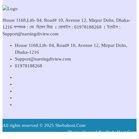
House 1168,Lift- 04, Road# 10, Avenue 12, Mirpur Dohs, Dhaka-
1216 সম্পাদক : মো হিমেল মিয়া । মোবাইল : 01978188268 । ইমেইল :
Support@narsingdiview.com
House 1168,Lift- 04, Road# 10, Avenue 12, Mirpur Dohs,
Dhaka-1216
Support@narsingdiview.com
01978188268
All rights reserved © 2025 Shebahost.Com
Theme Created By ShebaHost.Com