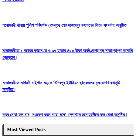
মনোহরদী থানায় পুলিশ পরিদর্শক (তদন্ত) মোঃ মাহতাবুর রহমানের বিদায় সংবর্ধনা অনুষ্ঠিত
মনোহরদীতে ১ বছরের কারাদণ্ড ও ৯৭ হাজার ৪০০ টাকা অর্থদণ্ডপ্রাপ্ত সাজাপ্রাপ্ত আসামি
গ্রেপ্তার।
মনোহরদীতে সাগরদী বাইপাস সড়কে খিদিরপুর ইউনিয়ন ছাত্রদলের বৃক্ষরোপণ কর্মসূচি
অনুষ্ঠিত।
করব মোরা ফল চাষ, সংরক্ষণ করব বারো মাস’ স্লোগানে মনোহরদীতে ফল মেলা অনুষ্ঠিত।
Most Viewed Posts