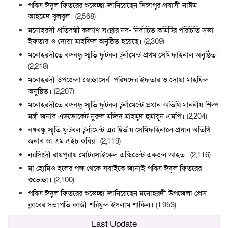
পবিত্র ঈদুল ফিতরের শুভেচ্ছা জানিয়েছেন সিঙ্গাপুর প্রবাসী নাঈম
আহমেদ বুলবুল।
(2,568)
মনোহরদী প্রতিবন্ধী কল্যাণ সংস্থার নব- নির্বাচিত কমিটির পরিচিতি সভা
ইফতার ও দোয়া মাহফিল অনুষ্ঠিত হয়েছে।
(2,309)
মনোহরদীতে বঙ্গবন্ধু স্মৃতি ফুটবল টুর্নামেন্ট প্রথম সেমিফাইনাল অনুষ্ঠিত।
(2,218)
মনোহরদী উপজেলা স্বেচ্ছাসেবী পরিষদের ইফতার ও দোয়া মাহফিল
অনুষ্ঠিত।
(2,207)
মনোহরদীতে বঙ্গবন্ধু স্মৃতি ফুটবল টুর্নামেন্টে প্রধান অতিথি মাননীয় শিল্প
মন্ত্রী জনাব এডভোকেট নুরুল মজিদ মাহমুদ হুমায়ূন এমপি।
(2,204)
বঙ্গবন্ধু স্মৃতি ফুটবল টুর্নামেন্ট এর দ্বিতীয় সেমিফাইনালে প্রধান অতিথি
জনাব ডা এম এইচ কবির।
(2,119)
নরসিংদী রায়পুরায় মোটরসাইকেল এক্সিডেন্ট একজন আহত।
(2,116)
মা হোমিও হলের পক্ষ থেকে সবাইকে জানাই পবিত্র ঈদুল ফিতরের
শুভেচ্ছা।
(2,100)
পবিত্র ঈদুল ফিতরের শুভেচ্ছা জানিয়েছেন মনোহরদী উপজেলা প্রেস
ক্লাবের সভাপতি কাজী শরিফুল ইসলাম শাকিল।
(1,953)
Last Update