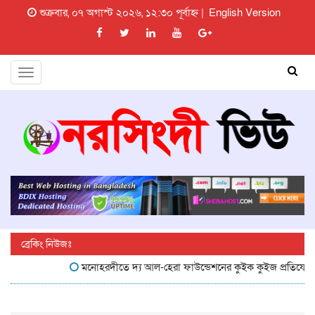
শুক্রবার, ০৭ অগাস্ট ২০২৬, ১২:৩০ পূর্বাহ্ন |
English Version
Toggle
navigation
ব্রেকিং নিউজঃ
মনোহরদীতে দ্য আল-হেরা ফাউন্ডেশনের কুইক কুইজ প্রতিযোগিতা অনুষ্ঠ