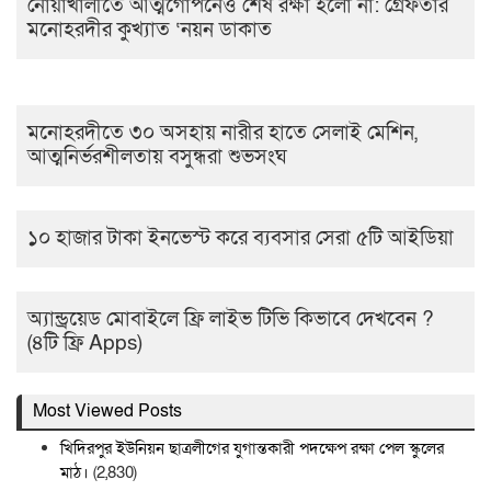
নোয়াখালীতে আত্মগোপনেও শেষ রক্ষা হলো না: গ্রেফতার
মনোহরদীর কুখ্যাত ‘নয়ন ডাকাত
মনোহরদীতে ৩০ অসহায় নারীর হাতে সেলাই মেশিন,
আত্মনির্ভরশীলতায় বসুন্ধরা শুভসংঘ
১০ হাজার টাকা ইনভেস্ট করে ব্যবসার সেরা ৫টি আইডিয়া
অ্যান্ড্রয়েড মোবাইলে ফ্রি লাইভ টিভি কিভাবে দেখবেন ?
(৪টি ফ্রি Apps)
Most Viewed Posts
খিদিরপুর ইউনিয়ন ছাত্রলীগের যুগান্তকারী পদক্ষেপ রক্ষা পেল স্কুলের
মাঠ।
(2,830)