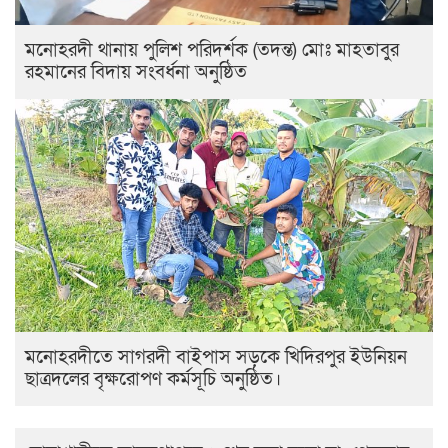
মনোহরদী থানায় পুলিশ পরিদর্শক (তদন্ত) মোঃ মাহতাবুর
রহমানের বিদায় সংবর্ধনা অনুষ্ঠিত
মনোহরদীতে সাগরদী বাইপাস সড়কে খিদিরপুর ইউনিয়ন
ছাত্রদলের বৃক্ষরোপণ কর্মসূচি অনুষ্ঠিত।