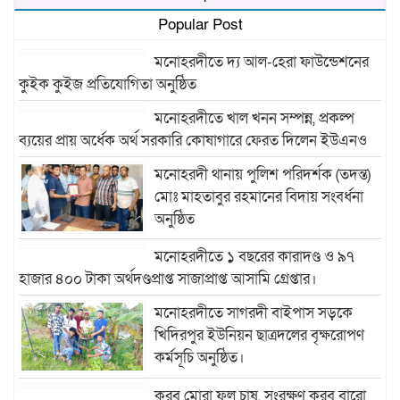
Popular Post
মনোহরদীতে দ্য আল-হেরা ফাউন্ডেশনের
কুইক কুইজ প্রতিযোগিতা অনুষ্ঠিত
মনোহরদীতে খাল খনন সম্পন্ন, প্রকল্প
ব্যয়ের প্রায় অর্ধেক অর্থ সরকারি কোষাগারে ফেরত দিলেন ইউএনও
মনোহরদী থানায় পুলিশ পরিদর্শক (তদন্ত)
মোঃ মাহতাবুর রহমানের বিদায় সংবর্ধনা
অনুষ্ঠিত
মনোহরদীতে ১ বছরের কারাদণ্ড ও ৯৭
হাজার ৪০০ টাকা অর্থদণ্ডপ্রাপ্ত সাজাপ্রাপ্ত আসামি গ্রেপ্তার।
মনোহরদীতে সাগরদী বাইপাস সড়কে
খিদিরপুর ইউনিয়ন ছাত্রদলের বৃক্ষরোপণ
কর্মসূচি অনুষ্ঠিত।
করব মোরা ফল চাষ, সংরক্ষণ করব বারো