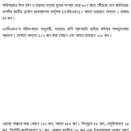
পাকিস্তানে টানা বর্ষণ ও ভয়াবহ বন্যায় মৃতের সংখ্যা বেড়ে ৯০৭ জনে পৌঁছেছে বলে জানিয়েছে
দেশটির জাতীয় দুর্যোগ ব্যবস্থাপনা কর্তৃপক্ষ (এনডিএমএ)। আহত হয়েছেন অন্তত ১ হাজার
৪৪ জন।
এনডিএমএ’র পরিসংখ্যান অনুযায়ী, সবচেয়ে বেশি প্রাণহানি ঘটেছে খাইবার পাখতুনখোয়া
প্রদেশে। সেখানে অন্তত ৫০২ জন মারা গেছেন এবং আহত হয়েছেন ২১৮ জন।
এছাড়া পাঞ্জাবে মারা গেছেন ২২৩ জন, আহত ৬৫৪ জন। সিন্ধুতে ৫৮ জন, বেলুচিস্তানে ২৬
জন, গিলগিট-বালতিস্তানে ৪১ জন, আজাদ কাশ্মীরে ৩৮ জন এবং ইসলামাবাদে নয়জন প্রাণ