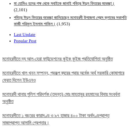
মা হোমিও হলের পক্ষ থেকে সবাইকে জানাই পবিত্র ঈদুল ফিতরের শুভেচ্ছা।
(2,101)
পবিত্র ঈদুল ফিতরের শুভেচ্ছা জানিয়েছেন মনোহরদী উপজেলা প্রেস ক্লাবের সভাপতি
কাজী শরিফুল ইসলাম শাকিল।
(1,953)
Last Update
Popular Post
মনোহরদীতে দ্য আল-হেরা ফাউন্ডেশনের কুইক কুইজ প্রতিযোগিতা অনুষ্ঠিত
মনোহরদীতে খাল খনন সম্পন্ন, প্রকল্প ব্যয়ের প্রায় অর্ধেক অর্থ সরকারি কোষাগারে
ফেরত দিলেন ইউএনও
মনোহরদী থানায় পুলিশ পরিদর্শক (তদন্ত) মোঃ মাহতাবুর রহমানের বিদায় সংবর্ধনা
অনুষ্ঠিত
মনোহরদীতে ১ বছরের কারাদণ্ড ও ৯৭ হাজার ৪০০ টাকা অর্থদণ্ডপ্রাপ্ত
সাজাপ্রাপ্ত আসামি গ্রেপ্তার।