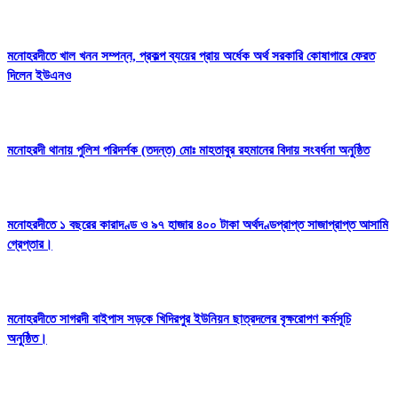
মনোহরদীতে খাল খনন সম্পন্ন, প্রকল্প ব্যয়ের প্রায় অর্ধেক অর্থ সরকারি কোষাগারে ফেরত
দিলেন ইউএনও
মনোহরদী থানায় পুলিশ পরিদর্শক (তদন্ত) মোঃ মাহতাবুর রহমানের বিদায় সংবর্ধনা অনুষ্ঠিত
মনোহরদীতে ১ বছরের কারাদণ্ড ও ৯৭ হাজার ৪০০ টাকা অর্থদণ্ডপ্রাপ্ত সাজাপ্রাপ্ত আসামি
গ্রেপ্তার।
মনোহরদীতে সাগরদী বাইপাস সড়কে খিদিরপুর ইউনিয়ন ছাত্রদলের বৃক্ষরোপণ কর্মসূচি
অনুষ্ঠিত।