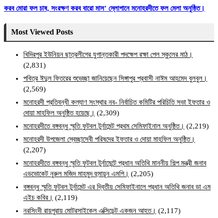
করব মোরা ফল চাষ, সংরক্ষণ করব বারো মাস’ স্লোগানে মনোহরদীতে ফল মেলা অনুষ্ঠিত।
Most Viewed Posts
খিদিরপুর ইউনিয়ন ছাত্রলীগের যুগান্তকারী পদক্ষেপ রক্ষা পেল স্কুলের মাঠ।
(2,831)
পবিত্র ঈদুল ফিতরের শুভেচ্ছা জানিয়েছেন সিঙ্গাপুর প্রবাসী নাঈম আহমেদ বুলবুল।
(2,569)
মনোহরদী প্রতিবন্ধী কল্যাণ সংস্থার নব- নির্বাচিত কমিটির পরিচিতি সভা ইফতার ও
দোয়া মাহফিল অনুষ্ঠিত হয়েছে।
(2,309)
মনোহরদীতে বঙ্গবন্ধু স্মৃতি ফুটবল টুর্নামেন্ট প্রথম সেমিফাইনাল অনুষ্ঠিত।
(2,219)
মনোহরদী উপজেলা স্বেচ্ছাসেবী পরিষদের ইফতার ও দোয়া মাহফিল অনুষ্ঠিত।
(2,207)
মনোহরদীতে বঙ্গবন্ধু স্মৃতি ফুটবল টুর্নামেন্টে প্রধান অতিথি মাননীয় শিল্প মন্ত্রী জনাব
এডভোকেট নুরুল মজিদ মাহমুদ হুমায়ূন এমপি।
(2,205)
বঙ্গবন্ধু স্মৃতি ফুটবল টুর্নামেন্ট এর দ্বিতীয় সেমিফাইনালে প্রধান অতিথি জনাব ডা এম
এইচ কবির।
(2,119)
নরসিংদী রায়পুরায় মোটরসাইকেল এক্সিডেন্ট একজন আহত।
(2,117)