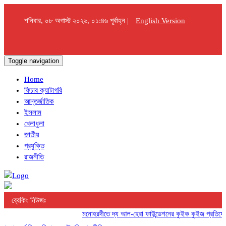
শনিবার, ০৮ অগাস্ট ২০২৬, ০১:৪৬ পূর্বাহ্ন |
English Version
Toggle navigation
Home
ফিচার ক্যাটাগরি
আন্তর্জাতিক
ইসলাম
খেলাধুলা
জাতীয়
প্রযুক্তি
রাজনীতি
ব্রেকিং নিউজঃ
মনোহরদীতে দ্য আল-হেরা ফাউন্ডেশনের কুইক কুইজ প্রতিযোগিতা 