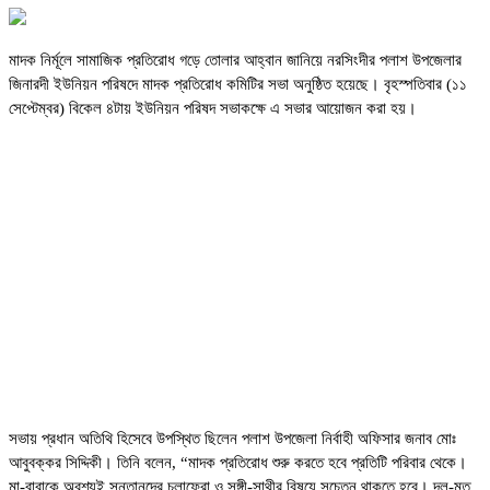
মাদক নির্মূলে সামাজিক প্রতিরোধ গড়ে তোলার আহ্বান জানিয়ে নরসিংদীর পলাশ উপজেলার
জিনারদী ইউনিয়ন পরিষদে মাদক প্রতিরোধ কমিটির সভা অনুষ্ঠিত হয়েছে। বৃহস্পতিবার (১১
সেপ্টেম্বর) বিকেল ৪টায় ইউনিয়ন পরিষদ সভাকক্ষে এ সভার আয়োজন করা হয়।
সভায় প্রধান অতিথি হিসেবে উপস্থিত ছিলেন পলাশ উপজেলা নির্বাহী অফিসার জনাব মোঃ
আবুবক্কর সিদ্দিকী। তিনি বলেন, “মাদক প্রতিরোধ শুরু করতে হবে প্রতিটি পরিবার থেকে।
মা-বাবাকে অবশ্যই সন্তানদের চলাফেরা ও সঙ্গী-সাথীর বিষয়ে সচেতন থাকতে হবে। দল-মত