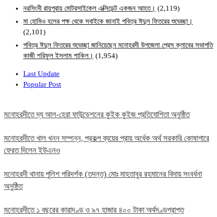
নরসিংদী রায়পুরায় মোটরসাইকেল এক্সিডেন্ট একজন আহত।
(2,119)
মা হোমিও হলের পক্ষ থেকে সবাইকে জানাই পবিত্র ঈদুল ফিতরের শুভেচ্ছা।
(2,101)
পবিত্র ঈদুল ফিতরের শুভেচ্ছা জানিয়েছেন মনোহরদী উপজেলা প্রেস ক্লাবের সভাপতি
কাজী শরিফুল ইসলাম শাকিল।
(1,954)
Last Update
Popular Post
মনোহরদীতে দ্য আল-হেরা ফাউন্ডেশনের কুইক কুইজ প্রতিযোগিতা অনুষ্ঠিত
মনোহরদীতে খাল খনন সম্পন্ন, প্রকল্প ব্যয়ের প্রায় অর্ধেক অর্থ সরকারি কোষাগারে
ফেরত দিলেন ইউএনও
মনোহরদী থানায় পুলিশ পরিদর্শক (তদন্ত) মোঃ মাহতাবুর রহমানের বিদায় সংবর্ধনা
অনুষ্ঠিত
মনোহরদীতে ১ বছরের কারাদণ্ড ও ৯৭ হাজার ৪০০ টাকা অর্থদণ্ডপ্রাপ্ত