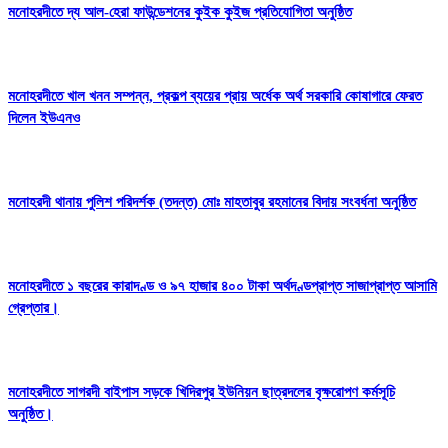
মনোহরদীতে দ্য আল-হেরা ফাউন্ডেশনের কুইক কুইজ প্রতিযোগিতা অনুষ্ঠিত
মনোহরদীতে খাল খনন সম্পন্ন, প্রকল্প ব্যয়ের প্রায় অর্ধেক অর্থ সরকারি কোষাগারে ফেরত
দিলেন ইউএনও
মনোহরদী থানায় পুলিশ পরিদর্শক (তদন্ত) মোঃ মাহতাবুর রহমানের বিদায় সংবর্ধনা অনুষ্ঠিত
মনোহরদীতে ১ বছরের কারাদণ্ড ও ৯৭ হাজার ৪০০ টাকা অর্থদণ্ডপ্রাপ্ত সাজাপ্রাপ্ত আসামি
গ্রেপ্তার।
মনোহরদীতে সাগরদী বাইপাস সড়কে খিদিরপুর ইউনিয়ন ছাত্রদলের বৃক্ষরোপণ কর্মসূচি
অনুষ্ঠিত।