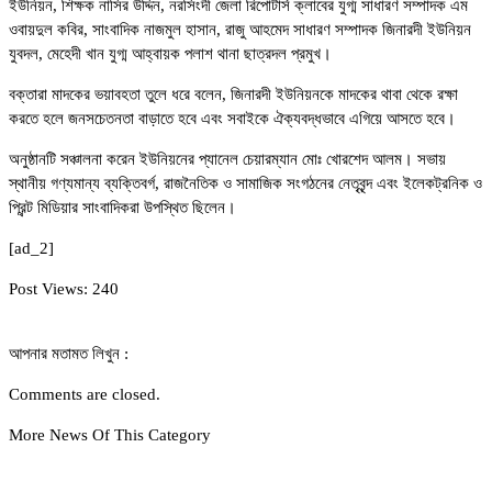
ইউনিয়ন, শিক্ষক নাসির উদ্দিন, নরসিংদী জেলা রিপোটার্স ক্লাবের যুগ্ম সাধারণ সম্পাদক এম
ওবায়দুল কবির, সাংবাদিক নাজমুল হাসান, রাজু আহমেদ সাধারণ সম্পাদক জিনারদী ইউনিয়ন
যুবদল, মেহেদী খান যুগ্ম আহ্বায়ক পলাশ থানা ছাত্রদল প্রমুখ।
বক্তারা মাদকের ভয়াবহতা তুলে ধরে বলেন, জিনারদী ইউনিয়নকে মাদকের থাবা থেকে রক্ষা
করতে হলে জনসচেতনতা বাড়াতে হবে এবং সবাইকে ঐক্যবদ্ধভাবে এগিয়ে আসতে হবে।
অনুষ্ঠানটি সঞ্চালনা করেন ইউনিয়নের প্যানেল চেয়ারম্যান মোঃ খোরশেদ আলম। সভায়
স্থানীয় গণ্যমান্য ব্যক্তিবর্গ, রাজনৈতিক ও সামাজিক সংগঠনের নেতৃবৃন্দ এবং ইলেকট্রনিক ও
প্রিন্ট মিডিয়ার সাংবাদিকরা উপস্থিত ছিলেন।
[ad_2]
Post Views:
240
আপনার মতামত লিখুন :
Comments are closed.
More News Of This Category