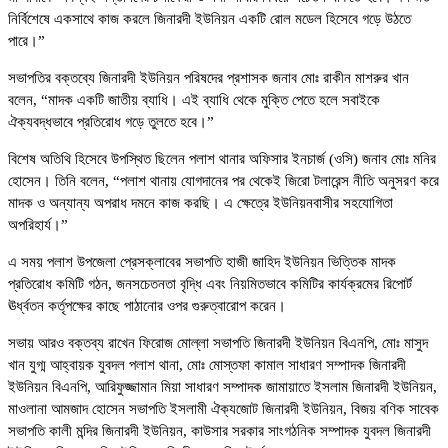
নির্বিশেষে একসাথে কাজ করলে জিনারদী ইউনিয়ন একটি রোল মডেল হিসেবে গড়ে উঠতে
পারে।”
সভাপতির বক্তব্যে জিনারদী ইউনিয়ন পরিষদের প্রশাসক জনাব মোঃ রাকীন মাশরুর খান
বলেন, “মাদক একটি জাতীয় ব্যাধি। এই ব্যাধি থেকে মুক্তি পেতে হলে সবাইকে
ঐক্যবদ্ধভাবে প্রতিরোধ গড়ে তুলতে হবে।”
বিশেষ অতিথি হিসেবে উপস্থিত ছিলেন পলাশ থানার অফিসার ইনচার্জ (ওসি) জনাব মোঃ মনির
হোসেন। তিনি বলেন, “পলাশ থানায় যোগদানের পর থেকেই জিরো টলারেন্স নীতি অনুসরণ করে
মাদক ও অন্যান্য অপরাধ দমনে কাজ করছি। এ ক্ষেত্রে ইউনিয়নবাসীর সহযোগিতা
অপরিহার্য।”
এ সময় পলাশ উপজেলা প্রেসক্লাবের সভাপতি হাজী জাহিদ ইউনিয়ন ভিত্তিক মাদক
প্রতিরোধ কমিটি গঠন, জনসচেতনতা বৃদ্ধি এবং নিয়মিতভাবে কমিটির কার্যক্রমের রিপোর্ট
ঊর্ধ্বতন কর্তৃপক্ষের কাছে পাঠানোর ওপর গুরুত্বারোপ করেন।
সভায় আরও বক্তব্য রাখেন ফিরোজ মোল্লা সভাপতি জিনারদী ইউনিয়ন বিএনপি, মোঃ মাসুদ
খান যুগ্ম আহ্বায়ক যুবদল পলাশ থানা, মোঃ মোস্তফা কামাল সাধারণ সম্পাদক জিনারদী
ইউনিয়ন বিএনপি, আরিফুজ্জামান মিয়া সাধারণ সম্পাদক জামায়াতে ইসলাম জিনারদী ইউনিয়ন,
মাওলানা আমজাদ হোসেন সভাপতি ইসলামী ঐক্যজোট জিনারদী ইউনিয়ন, বিজয় বণিক সাবেক
সভাপতি কালী মন্দির জিনারদী ইউনিয়ন, কাউসার সরকার সাংগঠনিক সম্পাদক যুবদল জিনারদী