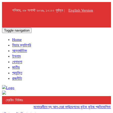
শনিবার, ০৮ অগাস্ট ২০২৬, ১০:০০ পূর্বাহ্ন |
English Version
Toggle navigation
Home
ফিচার ক্যাটাগরি
আন্তর্জাতিক
ইসলাম
খেলাধুলা
জাতীয়
প্রযুক্তি
রাজনীতি
ব্রেকিং নিউজঃ
মনোহরদীতে দ্য আল-হেরা ফাউন্ডেশনের কুইক কুইজ প্রতিযোগিতা অনুষ্