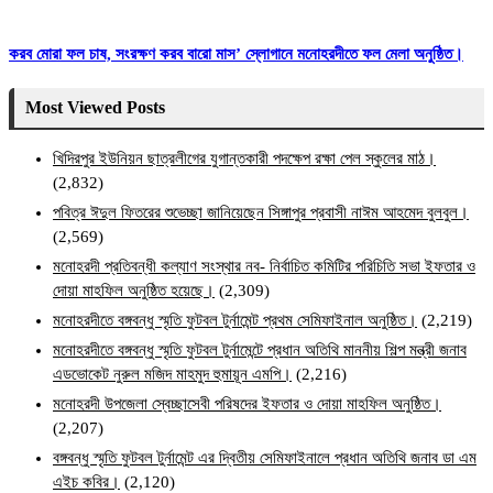
করব মোরা ফল চাষ, সংরক্ষণ করব বারো মাস’ স্লোগানে মনোহরদীতে ফল মেলা অনুষ্ঠিত।
Most Viewed Posts
খিদিরপুর ইউনিয়ন ছাত্রলীগের যুগান্তকারী পদক্ষেপ রক্ষা পেল স্কুলের মাঠ।
(2,832)
পবিত্র ঈদুল ফিতরের শুভেচ্ছা জানিয়েছেন সিঙ্গাপুর প্রবাসী নাঈম আহমেদ বুলবুল।
(2,569)
মনোহরদী প্রতিবন্ধী কল্যাণ সংস্থার নব- নির্বাচিত কমিটির পরিচিতি সভা ইফতার ও
দোয়া মাহফিল অনুষ্ঠিত হয়েছে।
(2,309)
মনোহরদীতে বঙ্গবন্ধু স্মৃতি ফুটবল টুর্নামেন্ট প্রথম সেমিফাইনাল অনুষ্ঠিত।
(2,219)
মনোহরদীতে বঙ্গবন্ধু স্মৃতি ফুটবল টুর্নামেন্টে প্রধান অতিথি মাননীয় শিল্প মন্ত্রী জনাব
এডভোকেট নুরুল মজিদ মাহমুদ হুমায়ূন এমপি।
(2,216)
মনোহরদী উপজেলা স্বেচ্ছাসেবী পরিষদের ইফতার ও দোয়া মাহফিল অনুষ্ঠিত।
(2,207)
বঙ্গবন্ধু স্মৃতি ফুটবল টুর্নামেন্ট এর দ্বিতীয় সেমিফাইনালে প্রধান অতিথি জনাব ডা এম
এইচ কবির।
(2,120)