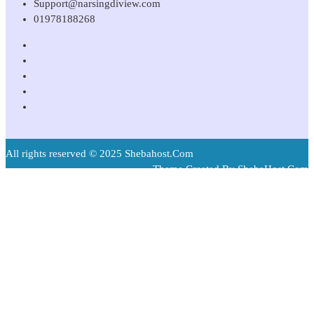
Support@narsingdiview.com
01978188268
All rights reserved © 2025 Shebahost.Com
Theme Created By ShebaHost.Com