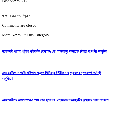
Post Views:
212
আপনার মতামত লিখুন :
Comments are closed.
More News Of This Category
মনোহরদী থানায় পুলিশ পরিদর্শক (তদন্ত) মোঃ মাহতাবুর রহমানের বিদায় সংবর্ধনা অনুষ্ঠিত
মনোহরদীতে সাগরদী বাইপাস সড়কে খিদিরপুর ইউনিয়ন ছাত্রদলের বৃক্ষরোপণ কর্মসূচি
অনুষ্ঠিত।
নোয়াখালীতে আত্মগোপনেও শেষ রক্ষা হলো না: গ্রেফতার মনোহরদীর কুখ্যাত ‘নয়ন ডাকাত