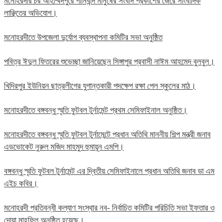
মনোহরদীর চর আহাম্মদপুরে পানিবন্দি মানুষের সংবাদ প্রকাশের জেরে সাংবাদিক
লাঞ্ছিতের অভিযোগ।
মনোহরদীতে উপজেলা দুর্যোগ ব্যবস্থাপনা কমিটির সভা অনুষ্ঠিত
পবিত্র ঈদুল ফিতরের শুভেচ্ছা জানিয়েছেন সিঙ্গাপুর প্রবাসী নাঈম আহমেদ বুলবুল।
খিদিরপুর ইউনিয়ন ছাত্রলীগের যুগান্তকারী পদক্ষেপ রক্ষা পেল স্কুলের মাঠ।
মনোহরদীতে বঙ্গবন্ধু স্মৃতি ফুটবল টুর্নামেন্ট প্রথম সেমিফাইনাল অনুষ্ঠিত।
মনোহরদীতে বঙ্গবন্ধু স্মৃতি ফুটবল টুর্নামেন্টে প্রধান অতিথি মাননীয় শিল্প মন্ত্রী জনাব
এডভোকেট নুরুল মজিদ মাহমুদ হুমায়ূন এমপি।
বঙ্গবন্ধু স্মৃতি ফুটবল টুর্নামেন্ট এর দ্বিতীয় সেমিফাইনালে প্রধান অতিথি জনাব ডা এম
এইচ কবির।
মনোহরদী প্রতিবন্ধী কল্যাণ সংস্থার নব- নির্বাচিত কমিটির পরিচিতি সভা ইফতার ও
দোয়া মাহফিল অনুষ্ঠিত হয়েছে।