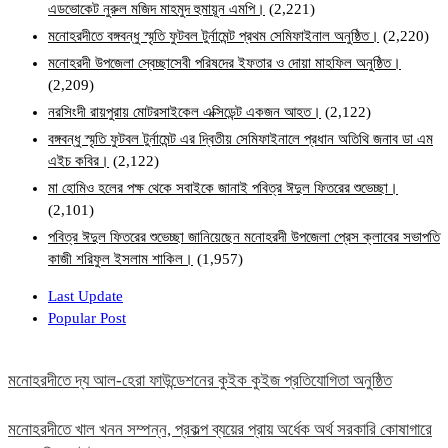
এডভোকেট নুরুল মজিদ মাহমুদ হুমায়ূন এমপি।
(2,221)
মনোহরদীতে বঙ্গবন্ধু স্মৃতি ফুটবল টুর্নামেন্ট প্রথম সেমিফাইনাল অনুষ্ঠিত।
(2,220)
মনোহরদী উপজেলা স্বেচ্ছাসেবী পরিষদের ইফতার ও দোয়া মাহফিল অনুষ্ঠিত।
(2,209)
নরসিংদী রায়পুরায় মোটরসাইকেল এক্সিডেন্ট একজন আহত।
(2,122)
বঙ্গবন্ধু স্মৃতি ফুটবল টুর্নামেন্ট এর দ্বিতীয় সেমিফাইনালে প্রধান অতিথি জনাব ডা এম
এইচ কবির।
(2,122)
মা হোমিও হলের পক্ষ থেকে সবাইকে জানাই পবিত্র ঈদুল ফিতরের শুভেচ্ছা।
(2,101)
পবিত্র ঈদুল ফিতরের শুভেচ্ছা জানিয়েছেন মনোহরদী উপজেলা প্রেস ক্লাবের সভাপতি
কাজী শরিফুল ইসলাম শাকিল।
(1,957)
Last Update
Popular Post
মনোহরদীতে দ্য আল-হেরা ফাউন্ডেশনের কুইক কুইজ প্রতিযোগিতা অনুষ্ঠিত
মনোহরদীতে খাল খনন সম্পন্ন, প্রকল্প ব্যয়ের প্রায় অর্ধেক অর্থ সরকারি কোষাগারে