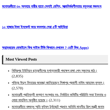
মনোহরদীতে ৩০ অসহায় নারীর হাতে সেলাই মেশিন, আত্মনির্ভরশীলতায় বসুন্ধরা শুভসংঘ
১০ হাজার টাকা ইনভেস্ট করে ব্যবসার সেরা ৫টি আইডিয়া
অ্যান্ড্রয়েড মোবাইলে ফ্রি লাইভ টিভি কিভাবে দেখবেন ? (৪টি ফ্রি Apps)
Most Viewed Posts
খিদিরপুর ইউনিয়ন ছাত্রলীগের যুগান্তকারী পদক্ষেপ রক্ষা পেল স্কুলের মাঠ।
(2,835)
পবিত্র ঈদুল ফিতরের শুভেচ্ছা জানিয়েছেন সিঙ্গাপুর প্রবাসী নাঈম আহমেদ বুলবুল।
(2,570)
মনোহরদী প্রতিবন্ধী কল্যাণ সংস্থার নব- নির্বাচিত কমিটির পরিচিতি সভা ইফতার ও
দোয়া মাহফিল অনুষ্ঠিত হয়েছে।
(2,311)
মনোহরদীতে বঙ্গবন্ধু স্মৃতি ফুটবল টুর্নামেন্টে প্রধান অতিথি মাননীয় শিল্প মন্ত্রী জনাব