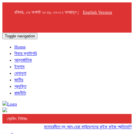
রবিবার, ০৯ অগাস্ট ২০২৬, ০৮:০২ অপরাহ্ন |
English Version
Toggle navigation
Home
ফিচার ক্যাটাগরি
আন্তর্জাতিক
ইসলাম
খেলাধুলা
জাতীয়
প্রযুক্তি
রাজনীতি
ব্রেকিং নিউজঃ
মনোহরদীতে দ্য আল-হেরা ফাউন্ডেশনের কুইক কুইজ প্রতিযোগিতা অনুষ্ঠিত