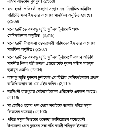
নাঈম আহমেদ বুলবুল।
(2,568)
মনোহরদী প্রতিবন্ধী কল্যাণ সংস্থার নব- নির্বাচিত কমিটির
পরিচিতি সভা ইফতার ও দোয়া মাহফিল অনুষ্ঠিত হয়েছে।
(2,309)
মনোহরদীতে বঙ্গবন্ধু স্মৃতি ফুটবল টুর্নামেন্ট প্রথম
সেমিফাইনাল অনুষ্ঠিত।
(2,218)
মনোহরদী উপজেলা স্বেচ্ছাসেবী পরিষদের ইফতার ও দোয়া
মাহফিল অনুষ্ঠিত।
(2,207)
মনোহরদীতে বঙ্গবন্ধু স্মৃতি ফুটবল টুর্নামেন্টে প্রধান অতিথি
মাননীয় শিল্প মন্ত্রী জনাব এডভোকেট নুরুল মজিদ মাহমুদ
হুমায়ূন এমপি।
(2,204)
বঙ্গবন্ধু স্মৃতি ফুটবল টুর্নামেন্ট এর দ্বিতীয় সেমিফাইনালে প্রধান
অতিথি জনাব ডা এম এইচ কবির।
(2,119)
নরসিংদী রায়পুরায় মোটরসাইকেল এক্সিডেন্ট একজন আহত।
(2,116)
মা হোমিও হলের পক্ষ থেকে সবাইকে জানাই পবিত্র ঈদুল
ফিতরের শুভেচ্ছা।
(2,100)
পবিত্র ঈদুল ফিতরের শুভেচ্ছা জানিয়েছেন মনোহরদী
উপজেলা প্রেস ক্লাবের সভাপতি কাজী শরিফুল ইসলাম