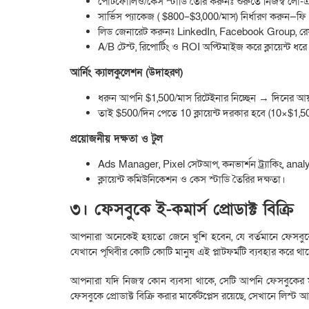
পোর্টফোলিও/কেস স্টাডি তৈরি করুনঃ শুরুতে নিজস্ব লো-
সার্ভিস প্যাকেজ ( $800–$3,000/মাস) নির্ধারণ করুন—ফি 
লিড জেনারেট করুনঃ LinkedIn, Facebook Group, র
A/B টেস্ট, রিপোর্টিং ও ROI অপ্টিমাইজ করে ক্লায়েন্ট ধর
আর্নিং ক্যালকুলেশন (উদাহরণ)
ধরুন আপনি $1,500/মাস রিটেইনার নিচ্ছেন → দিনের আয
তাই $500/দিন পেতে 10 ক্লায়েন্ট দরকার হবে (10×$1,
প্রয়োজনীয় দক্ষতা ও টুল
Ads Manager, Pixel সেটআপ, কনভার্শন ট্র্যাকিং, analyti
ক্লায়েন্ট কমিউনিকেশন ও কেস স্টাডি তৈরির দক্ষতা।
৩। ফেসবুকে ই-কমার্স প্রোডাক্ট বিক্রি
আপনারা অনেকেই হয়তো জেনে খুশি হবেন, যে বর্তমানে ফেসবুকে প্
যেখানে পৃথিবীর কোটি কোটি মানুষ এই প্লাটফর্মটি ব্যবহার করে থা
আপনারা যদি নিজস্ব কোন ব্যবসা থাকে, সেটি আপনি ফেসবুকের মাধ্য
ফেসবুকে প্রোডাক্ট বিক্রি করার মার্কেটপ্লেস রয়েছে, সেখানে লিস্ট আক