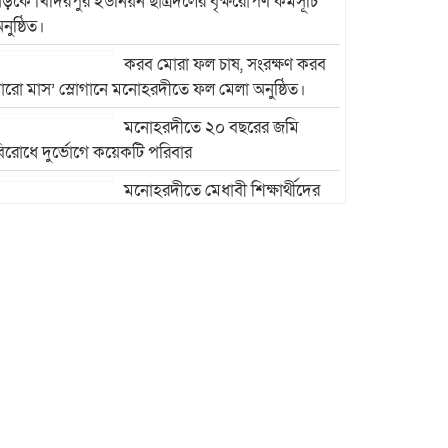
ড়কে খিদিরপুর ইউনিয়ন ছাত্রদলের বৃক্ষরোপণ কর্মসূচি
নুষ্ঠিত।
করব মোরা ফল চাষ, সংরক্ষণ করব
ারো মাস’ স্লোগানে মনোহরদীতে ফল মেলা অনুষ্ঠিত।
মনোহরদীতে ২০ বছরের জমি
িরোধে দুর্ভোগে কয়েকটি পরিবার
মনোহরদীতে মেধাবী শিক্ষার্থীদের
ৃত্তি প্রদান ও সংবর্ধনা অনুষ্ঠান অনুষ্ঠিত।
মনোহরদীর চর আহাম্মদপুরে
পানিবন্দি মানুষের সংবাদ প্রকাশের
জেরে সাংবাদিক লাঞ্ছিতের
অভিযোগ।
মনোহরদীতে উপজেলা দুর্যোগ
ব্যবস্থাপনা কমিটির সভা অনুষ্ঠিত