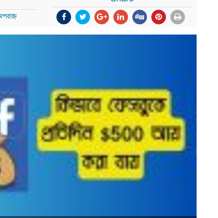
পরাহ্ন