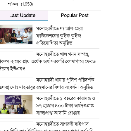
শাকিল।
(1,953)
Last Update
Popular Post
মনোহরদীতে দ্য আল-হেরা
ফাউন্ডেশনের কুইক কুইজ
প্রতিযোগিতা অনুষ্ঠিত
মনোহরদীতে খাল খনন সম্পন্ন,
্রকল্প ব্যয়ের প্রায় অর্ধেক অর্থ সরকারি কোষাগারে ফেরত
দিলেন ইউএনও
মনোহরদী থানায় পুলিশ পরিদর্শক
তদন্ত) মোঃ মাহতাবুর রহমানের বিদায় সংবর্ধনা অনুষ্ঠিত
মনোহরদীতে ১ বছরের কারাদণ্ড ও
৯৭ হাজার ৪০০ টাকা অর্থদণ্ডপ্রাপ্ত
সাজাপ্রাপ্ত আসামি গ্রেপ্তার।
মনোহরদীতে সাগরদী বাইপাস