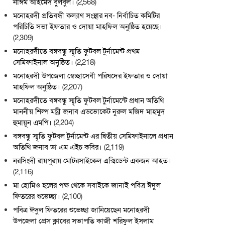
নাঈম আহমেদ বুলবুল।
(2,568)
মনোহরদী প্রতিবন্ধী কল্যাণ সংস্থার নব- নির্বাচিত কমিটির
পরিচিতি সভা ইফতার ও দোয়া মাহফিল অনুষ্ঠিত হয়েছে।
(2,309)
মনোহরদীতে বঙ্গবন্ধু স্মৃতি ফুটবল টুর্নামেন্ট প্রথম
সেমিফাইনাল অনুষ্ঠিত।
(2,218)
মনোহরদী উপজেলা স্বেচ্ছাসেবী পরিষদের ইফতার ও দোয়া
মাহফিল অনুষ্ঠিত।
(2,207)
মনোহরদীতে বঙ্গবন্ধু স্মৃতি ফুটবল টুর্নামেন্টে প্রধান অতিথি
মাননীয় শিল্প মন্ত্রী জনাব এডভোকেট নুরুল মজিদ মাহমুদ
হুমায়ূন এমপি।
(2,204)
বঙ্গবন্ধু স্মৃতি ফুটবল টুর্নামেন্ট এর দ্বিতীয় সেমিফাইনালে প্রধান
অতিথি জনাব ডা এম এইচ কবির।
(2,119)
নরসিংদী রায়পুরায় মোটরসাইকেল এক্সিডেন্ট একজন আহত।
(2,116)
মা হোমিও হলের পক্ষ থেকে সবাইকে জানাই পবিত্র ঈদুল
ফিতরের শুভেচ্ছা।
(2,100)
পবিত্র ঈদুল ফিতরের শুভেচ্ছা জানিয়েছেন মনোহরদী
উপজেলা প্রেস ক্লাবের সভাপতি কাজী শরিফুল ইসলাম