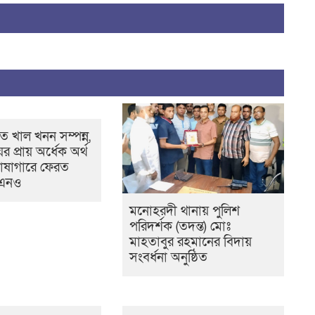
 খাল খনন সম্পন্ন,
ের প্রায় অর্ধেক অর্থ
োষাগারে ফেরত
উএনও
মনোহরদী থানায় পুলিশ
পরিদর্শক (তদন্ত) মোঃ
মাহতাবুর রহমানের বিদায়
সংবর্ধনা অনুষ্ঠিত