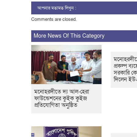
আপনার মতামত লিখুন :
Comments are closed.
More News Of This Category
মনোহরদীতে
প্রকল্প ব্যয়
সরকারি ক
দিলেন ই
মনোহরদীতে দ্য আল-হেরা
ফাউন্ডেশনের কুইক কুইজ
প্রতিযোগিতা অনুষ্ঠিত