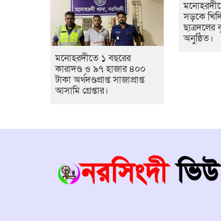
মনোহরদীত
সড়কে খিদ
ছাত্রদলের ব
অনুষ্ঠিত।
মনোহরদীতে ১ বছরের
কারাদণ্ড ও ৯৭ হাজার ৪০০
টাকা অর্থদণ্ডপ্রাপ্ত সাজাপ্রাপ্ত
আসামি গ্রেপ্তার।