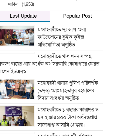
শাকিল।
(1,953)
Last Update
Popular Post
মনোহরদীতে দ্য আল-হেরা
ফাউন্ডেশনের কুইক কুইজ
প্রতিযোগিতা অনুষ্ঠিত
মনোহরদীতে খাল খনন সম্পন্ন,
্রকল্প ব্যয়ের প্রায় অর্ধেক অর্থ সরকারি কোষাগারে ফেরত
দিলেন ইউএনও
মনোহরদী থানায় পুলিশ পরিদর্শক
(তদন্ত) মোঃ মাহতাবুর রহমানের
বিদায় সংবর্ধনা অনুষ্ঠিত
মনোহরদীতে ১ বছরের কারাদণ্ড ও
৯৭ হাজার ৪০০ টাকা অর্থদণ্ডপ্রাপ্ত
সাজাপ্রাপ্ত আসামি গ্রেপ্তার।