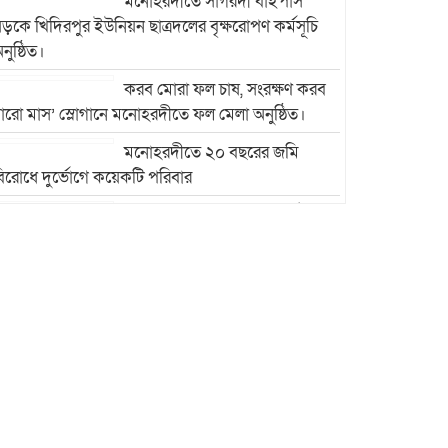
মনোহরদীতে সাগরদী বাইপাস
ড়কে খিদিরপুর ইউনিয়ন ছাত্রদলের বৃক্ষরোপণ কর্মসূচি
নুষ্ঠিত।
করব মোরা ফল চাষ, সংরক্ষণ করব
ারো মাস’ স্লোগানে মনোহরদীতে ফল মেলা অনুষ্ঠিত।
মনোহরদীতে ২০ বছরের জমি
িরোধে দুর্ভোগে কয়েকটি পরিবার
মনোহরদীতে মেধাবী শিক্ষার্থীদের
ৃত্তি প্রদান ও সংবর্ধনা অনুষ্ঠান অনুষ্ঠিত।
মনোহরদীর চর আহাম্মদপুরে
পানিবন্দি মানুষের সংবাদ প্রকাশের
জেরে সাংবাদিক লাঞ্ছিতের
অভিযোগ।
মনোহরদীতে উপজেলা দুর্যোগ
ব্যবস্থাপনা কমিটির সভা অনুষ্ঠিত