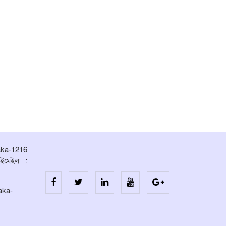
aka-1216
ইমেইল :
aka-