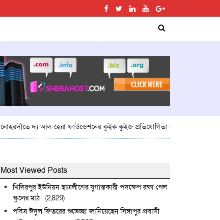
তে দ্য আল-হেরা ফাউন্ডেশনের কুইক কুইজ প্রতিযোগিতা অনুষ্ঠিত
মনোহরদীতে খাল
Most Viewed Posts
খিদিরপুর ইউনিয়ন ছাত্রলীগের যুগান্তকারী পদক্ষেপ রক্ষা পেল
স্কুলের মাঠ।
(2,829)
পবিত্র ঈদুল ফিতরের শুভেচ্ছা জানিয়েছেন সিঙ্গাপুর প্রবাসী