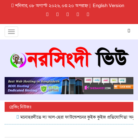
শনিবার, ০৮ অগাস্ট ২০২৬, ০৩:২০ অপরাহ্ন |
English Version
Toggle
navigation
ব্রেকিং নিউজঃ
মনোহরদীতে দ্য আল-হেরা ফাউন্ডেশনের কুইক কুইজ প্রতিযোগিতা অনুষ্ঠিত