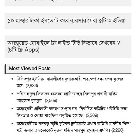
১০ হাজার টাকা ইনভেস্ট করে ব্যবসার সেরা ৫টি আইডিয়া
অ্যান্ড্রয়েড মোবাইলে ফ্রি লাইভ টিভি কিভাবে দেখবেন ?
(৪টি ফ্রি Apps)
Most Viewed Posts
খিদিরপুর ইউনিয়ন ছাত্রলীগের যুগান্তকারী পদক্ষেপ রক্ষা পেল স্কুলের
মাঠ।
(2,833)
পবিত্র ঈদুল ফিতরের শুভেচ্ছা জানিয়েছেন সিঙ্গাপুর প্রবাসী নাঈম
আহমেদ বুলবুল।
(2,569)
মনোহরদী প্রতিবন্ধী কল্যাণ সংস্থার নব- নির্বাচিত কমিটির পরিচিতি সভা
ইফতার ও দোয়া মাহফিল অনুষ্ঠিত হয়েছে।
(2,309)
মনোহরদীতে বঙ্গবন্ধু স্মৃতি ফুটবল টুর্নামেন্টে প্রধান অতিথি মাননীয় শিল্প
মন্ত্রী জনাব এডভোকেট নুরুল মজিদ মাহমুদ হুমায়ূন এমপি।
(2,220)