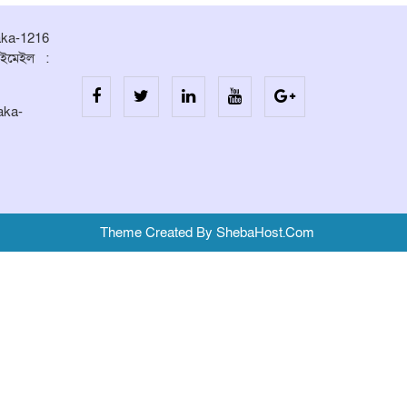
aka-1216
ইমেইল :
aka-
Theme Created By ShebaHost.Com