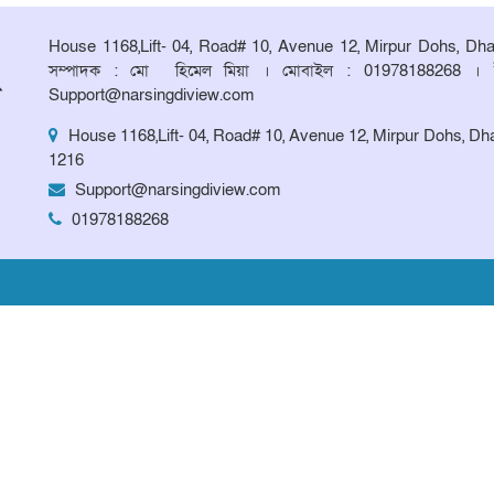
House 1168,Lift- 04, Road# 10, Avenue 12, Mirpur Dohs, Dh
সম্পাদক : মো হিমেল মিয়া । মোবাইল : 01978188268 । 
Support@narsingdiview.com
House 1168,Lift- 04, Road# 10, Avenue 12, Mirpur Dohs, Dh
1216
Support@narsingdiview.com
01978188268