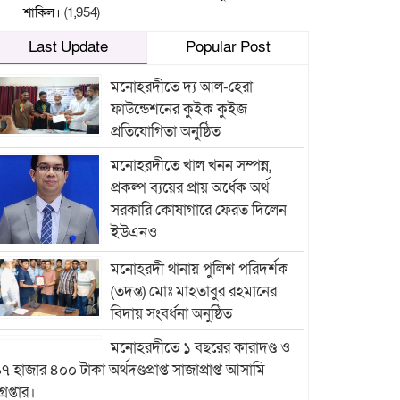
শাকিল।
(1,954)
Last Update
Popular Post
মনোহরদীতে দ্য আল-হেরা
ফাউন্ডেশনের কুইক কুইজ
প্রতিযোগিতা অনুষ্ঠিত
মনোহরদীতে খাল খনন সম্পন্ন,
প্রকল্প ব্যয়ের প্রায় অর্ধেক অর্থ
সরকারি কোষাগারে ফেরত দিলেন
ইউএনও
মনোহরদী থানায় পুলিশ পরিদর্শক
(তদন্ত) মোঃ মাহতাবুর রহমানের
বিদায় সংবর্ধনা অনুষ্ঠিত
মনোহরদীতে ১ বছরের কারাদণ্ড ও
৭ হাজার ৪০০ টাকা অর্থদণ্ডপ্রাপ্ত সাজাপ্রাপ্ত আসামি
্রেপ্তার।