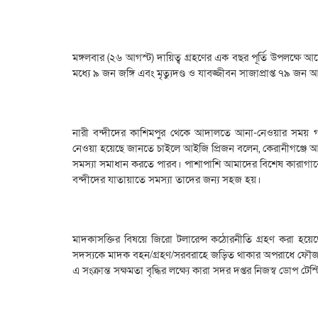
মঙ্গলবার (২৬ আগস্ট) দায়িত্ব গ্রহণের এক বছর পূর্তি উপলক্ষ
মধ্যে ৯ জন জঙ্গি এবং মৃত্যুদণ্ড ও যাবজ্জীবন সাজাপ্রাপ্ত ৭৯ জন 
নারী বন্দীদের ‎কাশিমপুর থেকে আদালতে আনা-নেওয়ার সময় গ
নেওয়া হয়েছে জানতে চাইলে আইজি প্রিজন বলেন, কেরানীগঞ্জে আ
সমস্যা সমাধান করতে পারব। পাশাপাশি আমাদের বিশেষ কারাগারে
বন্দীদের যাতায়াতে সমস্যা তাদের জন্য সহজ হয়।
‎মাদকাসক্তির বিষয়ে জিরো টলারেন্স কঠোরনীতি গ্রহণ করা হ
সদস্যকে মাদক বহন/গ্রহণ/সরবরাহে জড়িত থাকার অপরাধে ফৌজদারি
এ সংক্রান্ত সক্ষমতা বৃদ্ধির লক্ষ্যে কারা সদর দপ্তর নিজস্ব ডোপ টে