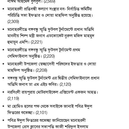
নাঈম আহমেদ বুলবুল।
(2,569)
মনোহরদী প্রতিবন্ধী কল্যাণ সংস্থার নব- নির্বাচিত কমিটির
পরিচিতি সভা ইফতার ও দোয়া মাহফিল অনুষ্ঠিত হয়েছে।
(2,309)
মনোহরদীতে বঙ্গবন্ধু স্মৃতি ফুটবল টুর্নামেন্টে প্রধান অতিথি
মাননীয় শিল্প মন্ত্রী জনাব এডভোকেট নুরুল মজিদ মাহমুদ
হুমায়ূন এমপি।
(2,221)
মনোহরদীতে বঙ্গবন্ধু স্মৃতি ফুটবল টুর্নামেন্ট প্রথম
সেমিফাইনাল অনুষ্ঠিত।
(2,220)
মনোহরদী উপজেলা স্বেচ্ছাসেবী পরিষদের ইফতার ও দোয়া
মাহফিল অনুষ্ঠিত।
(2,208)
বঙ্গবন্ধু স্মৃতি ফুটবল টুর্নামেন্ট এর দ্বিতীয় সেমিফাইনালে প্রধান
অতিথি জনাব ডা এম এইচ কবির।
(2,120)
নরসিংদী রায়পুরায় মোটরসাইকেল এক্সিডেন্ট একজন আহত।
(2,119)
মা হোমিও হলের পক্ষ থেকে সবাইকে জানাই পবিত্র ঈদুল
ফিতরের শুভেচ্ছা।
(2,101)
পবিত্র ঈদুল ফিতরের শুভেচ্ছা জানিয়েছেন মনোহরদী
উপজেলা প্রেস ক্লাবের সভাপতি কাজী শরিফুল ইসলাম