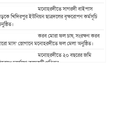
মনোহরদীতে সাগরদী বাইপাস
ড়কে খিদিরপুর ইউনিয়ন ছাত্রদলের বৃক্ষরোপণ কর্মসূচি
নুষ্ঠিত।
করব মোরা ফল চাষ, সংরক্ষণ করব
ারো মাস’ স্লোগানে মনোহরদীতে ফল মেলা অনুষ্ঠিত।
মনোহরদীতে ২০ বছরের জমি
িরোধে দুর্ভোগে কয়েকটি পরিবার
মনোহরদীতে মেধাবী শিক্ষার্থীদের
বৃত্তি প্রদান ও সংবর্ধনা অনুষ্ঠান
অনুষ্ঠিত।
মনোহরদীর চর আহাম্মদপুরে
পানিবন্দি মানুষের সংবাদ প্রকাশের
জেরে সাংবাদিক লাঞ্ছিতের
অভিযোগ।
মনোহরদীতে উপজেলা দুর্যোগ