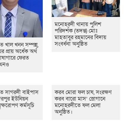
মনোহরদী থানায় পুলিশ
পরিদর্শক (তদন্ত) মোঃ
মাহতাবুর রহমানের বিদায়
সংবর্ধনা অনুষ্ঠিত
 খাল খনন সম্পন্ন,
ের প্রায় অর্ধেক অর্থ
োষাগারে ফেরত
উএনও
ে সাগরদী বাইপাস
করব মোরা ফল চাষ, সংরক্ষণ
িরপুর ইউনিয়ন
করব বারো মাস’ স্লোগানে
ৃক্ষরোপণ কর্মসূচি
মনোহরদীতে ফল মেলা
অনুষ্ঠিত।