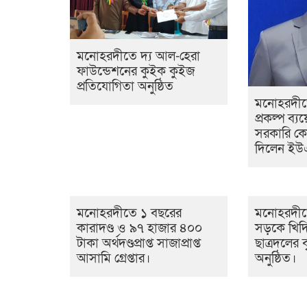
মনোহরদীতে দ্য আল-হেরা
ফাউন্ডেশনের কুইক কুইজ
প্রতিযোগিতা অনুষ্ঠিত
মনোহরদীতে
প্রকল্প ব্যয়
সরকারি ক
দিলেন ই
মনোহরদীতে ১ বছরের
মনোহরদীত
কারাদণ্ড ও ৯৭ হাজার ৪০০
সড়কে খিদ
টাকা অর্থদণ্ডপ্রাপ্ত সাজাপ্রাপ্ত
ছাত্রদলের ব
আসামি গ্রেপ্তার।
অনুষ্ঠিত।