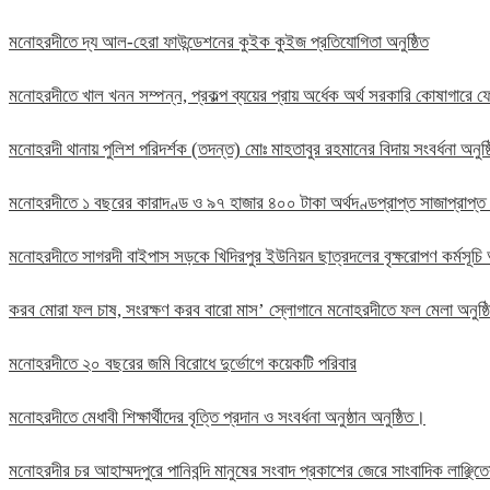
মনোহরদীতে দ্য আল-হেরা ফাউন্ডেশনের কুইক কুইজ প্রতিযোগিতা অনুষ্ঠিত
মনোহরদীতে খাল খনন সম্পন্ন, প্রকল্প ব্যয়ের প্রায় অর্ধেক অর্থ সরকারি কোষাগার
মনোহরদী থানায় পুলিশ পরিদর্শক (তদন্ত) মোঃ মাহতাবুর রহমানের বিদায় সংবর্ধনা অনুষ্
মনোহরদীতে ১ বছরের কারাদণ্ড ও ৯৭ হাজার ৪০০ টাকা অর্থদণ্ডপ্রাপ্ত সাজাপ্রাপ্ত
মনোহরদীতে সাগরদী বাইপাস সড়কে খিদিরপুর ইউনিয়ন ছাত্রদলের বৃক্ষরোপণ কর্মসূচি 
করব মোরা ফল চাষ, সংরক্ষণ করব বারো মাস’ স্লোগানে মনোহরদীতে ফল মেলা অনুষ্
মনোহরদীতে ২০ বছরের জমি বিরোধে দুর্ভোগে কয়েকটি পরিবার
মনোহরদীতে মেধাবী শিক্ষার্থীদের বৃত্তি প্রদান ও সংবর্ধনা অনুষ্ঠান অনুষ্ঠিত।
মনোহরদীর চর আহাম্মদপুরে পানিবন্দি মানুষের সংবাদ প্রকাশের জেরে সাংবাদিক লাঞ্ছ