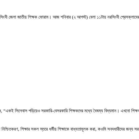
 নরসিংদী জেলা জাতীয় শিক্ষক ফোরাম। আজ শনিবার (২ আগস্ট) বেলা ১১টায় নরসিংদী প্রেসক্লাবে
ন, “একই সিলেবাস পড়িয়েও সরকারি-বেসরকারি শিক্ষকদের মধ্যে বৈষম্য বিদ্যমান। এখনো শিক্ষক
অংশগ্রহণ নিশ্চিতকরণ, শিক্ষার সকল স্তরে ধর্মীয় শিক্ষাকে বাধ্যতামূলক করা, কওমি সনদধারীদের জ