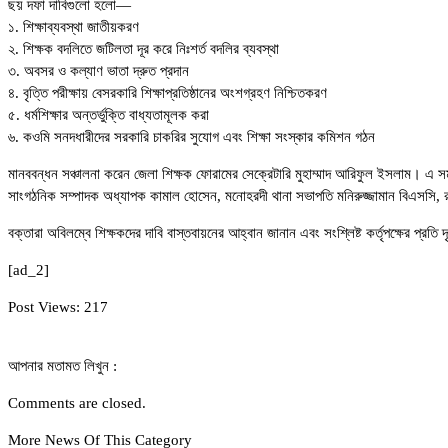
ছয় দফা দাবিগুলো হলো—
১. শিক্ষাব্যবস্থা জাতীয়করণ
২. শিক্ষক বদলিতে জটিলতা দূর করে নিঃশর্ত বদলির ব্যবস্থা
৩. অবসর ও কল্যাণ ভাতা দ্রুত প্রদান
৪. বৃত্তি পরীক্ষায় বেসরকারি শিক্ষাপ্রতিষ্ঠানের অংশগ্রহণ নিশ্চিতকরণ
৫. ধর্মশিক্ষার অন্তর্ভুক্তি বাধ্যতামূলক করা
৬. কওমি সনদধারীদের সরকারি চাকরির সুযোগ এবং শিক্ষা সংস্কার কমিশন গঠন
মানববন্ধন সঞ্চালনা করেন জেলা শিক্ষক ফোরামের সেক্রেটারি মুহাম্মাদ আরিফুল ইসলাম। এ সম
সাংগঠনিক সম্পাদক অধ্যাপক কামাল হোসেন, মনোহরদী থানা সভাপতি মনিরুজ্জামান বিএসসি, রা
বক্তারা অবিলম্বে শিক্ষকদের দাবি বাস্তবায়নের আহ্বান জানান এবং সংশ্লিষ্ট কর্তৃপক্ষের প্রতি 
[ad_2]
Post Views:
217
আপনার মতামত লিখুন :
Comments are closed.
More News Of This Category