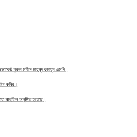
াব এডভোকেট নুরুল মজিদ মাহমুদ হুমায়ূন এমপি।
ম এইচ কবির।
য়া মাহফিল অনুষ্ঠিত হয়েছে।