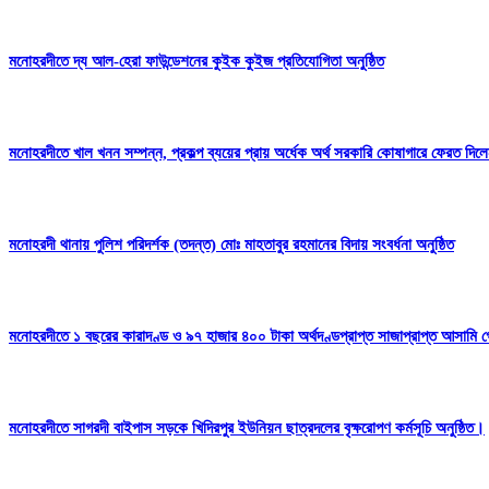
মনোহরদীতে দ্য আল-হেরা ফাউন্ডেশনের কুইক কুইজ প্রতিযোগিতা অনুষ্ঠিত
মনোহরদীতে খাল খনন সম্পন্ন, প্রকল্প ব্যয়ের প্রায় অর্ধেক অর্থ সরকারি কোষাগারে ফেরত দ
মনোহরদী থানায় পুলিশ পরিদর্শক (তদন্ত) মোঃ মাহতাবুর রহমানের বিদায় সংবর্ধনা অনুষ্ঠিত
মনোহরদীতে ১ বছরের কারাদণ্ড ও ৯৭ হাজার ৪০০ টাকা অর্থদণ্ডপ্রাপ্ত সাজাপ্রাপ্ত আসামি গ
মনোহরদীতে সাগরদী বাইপাস সড়কে খিদিরপুর ইউনিয়ন ছাত্রদলের বৃক্ষরোপণ কর্মসূচি অনুষ্ঠিত।