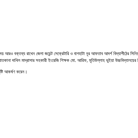
য় আরও বক্তব্য রাখেন জেলা জয়েন্ট সেক্রেটারি ও বাগহাটা নূর আফতাব আদর্শ বিদ্যাপীঠের সিন
তকানা দাখিল মাদ্রাসার সহকারী ইংরেজি শিক্ষক মো. আরিফ, মূতিউল্লাহ ভুইয়া উচ্চবিদ্যালয়ে
দৃষ্টি আকর্ষণ করেন।