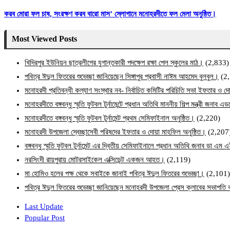
করব মোরা ফল চাষ, সংরক্ষণ করব বারো মাস’ স্লোগানে মনোহরদীতে ফল মেলা অনুষ্ঠিত।
Most Viewed Posts
খিদিরপুর ইউনিয়ন ছাত্রলীগের যুগান্তকারী পদক্ষেপ রক্ষা পেল স্কুলের মাঠ।
(2,833)
পবিত্র ঈদুল ফিতরের শুভেচ্ছা জানিয়েছেন সিঙ্গাপুর প্রবাসী নাঈম আহমেদ বুলবুল।
(2
মনোহরদী প্রতিবন্ধী কল্যাণ সংস্থার নব- নির্বাচিত কমিটির পরিচিতি সভা ইফতার ও দো
মনোহরদীতে বঙ্গবন্ধু স্মৃতি ফুটবল টুর্নামেন্টে প্রধান অতিথি মাননীয় শিল্প মন্ত্রী জনা
মনোহরদীতে বঙ্গবন্ধু স্মৃতি ফুটবল টুর্নামেন্ট প্রথম সেমিফাইনাল অনুষ্ঠিত।
(2,220)
মনোহরদী উপজেলা স্বেচ্ছাসেবী পরিষদের ইফতার ও দোয়া মাহফিল অনুষ্ঠিত।
(2,207
বঙ্গবন্ধু স্মৃতি ফুটবল টুর্নামেন্ট এর দ্বিতীয় সেমিফাইনালে প্রধান অতিথি জনাব ডা এ
নরসিংদী রায়পুরায় মোটরসাইকেল এক্সিডেন্ট একজন আহত।
(2,119)
মা হোমিও হলের পক্ষ থেকে সবাইকে জানাই পবিত্র ঈদুল ফিতরের শুভেচ্ছা।
(2,101)
পবিত্র ঈদুল ফিতরের শুভেচ্ছা জানিয়েছেন মনোহরদী উপজেলা প্রেস ক্লাবের সভাপত
Last Update
Popular Post