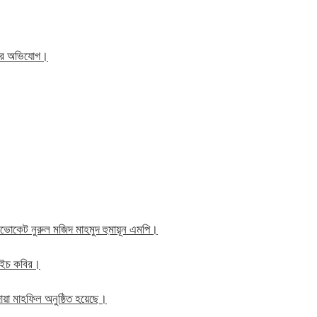
িতের অভিযোগ।
াব এডভোকেট নুরুল মজিদ মাহমুদ হুমায়ূন এমপি।
ম এইচ কবির।
য়া মাহফিল অনুষ্ঠিত হয়েছে।