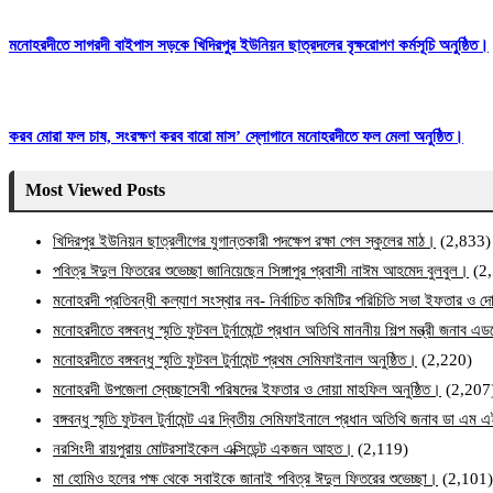
মনোহরদীতে সাগরদী বাইপাস সড়কে খিদিরপুর ইউনিয়ন ছাত্রদলের বৃক্ষরোপণ কর্মসূচি অনুষ্ঠিত।
করব মোরা ফল চাষ, সংরক্ষণ করব বারো মাস’ স্লোগানে মনোহরদীতে ফল মেলা অনুষ্ঠিত।
Most Viewed Posts
খিদিরপুর ইউনিয়ন ছাত্রলীগের যুগান্তকারী পদক্ষেপ রক্ষা পেল স্কুলের মাঠ।
(2,833)
পবিত্র ঈদুল ফিতরের শুভেচ্ছা জানিয়েছেন সিঙ্গাপুর প্রবাসী নাঈম আহমেদ বুলবুল।
(2
মনোহরদী প্রতিবন্ধী কল্যাণ সংস্থার নব- নির্বাচিত কমিটির পরিচিতি সভা ইফতার ও দো
মনোহরদীতে বঙ্গবন্ধু স্মৃতি ফুটবল টুর্নামেন্টে প্রধান অতিথি মাননীয় শিল্প মন্ত্রী জনা
মনোহরদীতে বঙ্গবন্ধু স্মৃতি ফুটবল টুর্নামেন্ট প্রথম সেমিফাইনাল অনুষ্ঠিত।
(2,220)
মনোহরদী উপজেলা স্বেচ্ছাসেবী পরিষদের ইফতার ও দোয়া মাহফিল অনুষ্ঠিত।
(2,207
বঙ্গবন্ধু স্মৃতি ফুটবল টুর্নামেন্ট এর দ্বিতীয় সেমিফাইনালে প্রধান অতিথি জনাব ডা এ
নরসিংদী রায়পুরায় মোটরসাইকেল এক্সিডেন্ট একজন আহত।
(2,119)
মা হোমিও হলের পক্ষ থেকে সবাইকে জানাই পবিত্র ঈদুল ফিতরের শুভেচ্ছা।
(2,101)