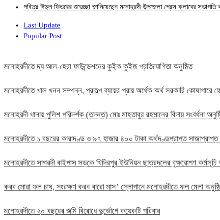
পবিত্র ঈদুল ফিতরের শুভেচ্ছা জানিয়েছেন মনোহরদী উপজেলা প্রেস ক্লাবের সভাপত
Last Update
Popular Post
মনোহরদীতে দ্য আল-হেরা ফাউন্ডেশনের কুইক কুইজ প্রতিযোগিতা অনুষ্ঠিত
মনোহরদীতে খাল খনন সম্পন্ন, প্রকল্প ব্যয়ের প্রায় অর্ধেক অর্থ সরকারি কোষাগার
মনোহরদী থানায় পুলিশ পরিদর্শক (তদন্ত) মোঃ মাহতাবুর রহমানের বিদায় সংবর্ধনা অনুষ্
মনোহরদীতে ১ বছরের কারাদণ্ড ও ৯৭ হাজার ৪০০ টাকা অর্থদণ্ডপ্রাপ্ত সাজাপ্রাপ্ত
মনোহরদীতে সাগরদী বাইপাস সড়কে খিদিরপুর ইউনিয়ন ছাত্রদলের বৃক্ষরোপণ কর্মসূচি 
করব মোরা ফল চাষ, সংরক্ষণ করব বারো মাস’ স্লোগানে মনোহরদীতে ফল মেলা অনুষ্
মনোহরদীতে ২০ বছরের জমি বিরোধে দুর্ভোগে কয়েকটি পরিবার