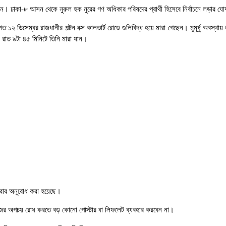
। ঢাকা-৮ আসন থেকে নুরুল হক নুরের গণ অধিকার পরিষদের প্রার্থী হিসেবে নির্বাচনে লড়ার 
১২ ডিসেম্বর রাজধানীর পল্টন বক্স কালভার্ট রোডে গুলিবিদ্ধ হয়ে মারা গেছেন। মুমূর্ষু অবস
র রাত ৯টা ৪৫ মিনিটে তিনি মারা যান।
করার অনুরোধ করা হয়েছে।
গজের অপচয় রোধ করতে বড় কোনো পোস্টার বা লিফলেট ব্যবহার করবেন না।