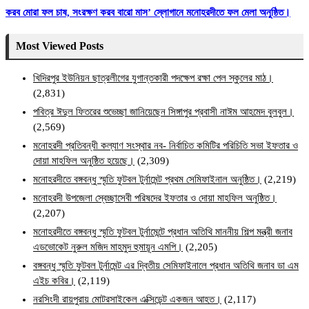
করব মোরা ফল চাষ, সংরক্ষণ করব বারো মাস’ স্লোগানে মনোহরদীতে ফল মেলা অনুষ্ঠিত।
Most Viewed Posts
খিদিরপুর ইউনিয়ন ছাত্রলীগের যুগান্তকারী পদক্ষেপ রক্ষা পেল স্কুলের মাঠ।
(2,831)
পবিত্র ঈদুল ফিতরের শুভেচ্ছা জানিয়েছেন সিঙ্গাপুর প্রবাসী নাঈম আহমেদ বুলবুল।
(2,569)
মনোহরদী প্রতিবন্ধী কল্যাণ সংস্থার নব- নির্বাচিত কমিটির পরিচিতি সভা ইফতার ও
দোয়া মাহফিল অনুষ্ঠিত হয়েছে।
(2,309)
মনোহরদীতে বঙ্গবন্ধু স্মৃতি ফুটবল টুর্নামেন্ট প্রথম সেমিফাইনাল অনুষ্ঠিত।
(2,219)
মনোহরদী উপজেলা স্বেচ্ছাসেবী পরিষদের ইফতার ও দোয়া মাহফিল অনুষ্ঠিত।
(2,207)
মনোহরদীতে বঙ্গবন্ধু স্মৃতি ফুটবল টুর্নামেন্টে প্রধান অতিথি মাননীয় শিল্প মন্ত্রী জনাব
এডভোকেট নুরুল মজিদ মাহমুদ হুমায়ূন এমপি।
(2,205)
বঙ্গবন্ধু স্মৃতি ফুটবল টুর্নামেন্ট এর দ্বিতীয় সেমিফাইনালে প্রধান অতিথি জনাব ডা এম
এইচ কবির।
(2,119)
নরসিংদী রায়পুরায় মোটরসাইকেল এক্সিডেন্ট একজন আহত।
(2,117)