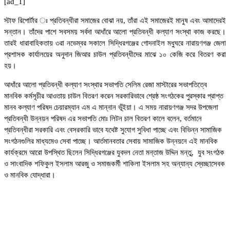
[ad_1]
স্টাফ রিপোর্টার ঃ প্রতিবন্ধীরা সমাজের বোঝা নয়, তাঁরা এই সমাজেরই মানুষ এবং আমাদেরই
সন্তান। তাঁদের পাশে সবসময় সর্বদা আধাঁরে আলো প্রতিবন্ধী কল্যাণ সংস্থা কাজ করছে।
তারই ধারাবাহিকতায় ৩রা নভেম্বর সকালে সিদ্ধিরগঞ্জের গোদনাইল মধুঘরে নারায়ণগঞ্জ জেলা
প্রশাসক কার্যালয়ের অনুদান জিআর চাউল প্রতিবন্ধীদের মাঝে ১০ কেজি করে বিতরণ করা
হয়।
আধাঁরে আলো প্রতিবন্ধী কল্যাণ সংস্থার সভাপতি সেলিম রেজা মাস্টারের সভাপতিত্বে
মানবিক কর্মসূচীর আওতায় চাউল বিতরণ করেন সরকারিভাবে শ্রেষ্ঠ সংগঠকের পুরস্কার প্রাপ্ত
মানব কল্যাণ পরিষদ চেয়ারম্যান এম এ মান্নান ভূঁইয়া। এ সময় নারায়ণগঞ্জ সদর উপজেলা
প্রতিবন্ধী উন্নয়ন পরিষদ এর সভাপতি মোঃ লিটন চাল বিতরণ কালে বলেন, বর্তমানে
প্রতিবন্ধীরা সরকারি এবং বেসরকারি ভাবে যথেষ্ট সুযোগ সুবিধা পাচ্ছে এবং বিভিন্ন সামাজিক
সংগঠনগুলির মাধ্যমেও সেবা পাচ্ছে। আর্তমানবতার সেবায় সামাজিক উন্নয়নে এই মানবিক
কার্যক্রমে আরো উপস্থিত ছিলেন সিদ্ধিরগঞ্জের যুবদল নেতা মন্তাজ উদ্দিন মন্তু, যুব সংগঠক
ও সাংবাদিক শফিকুল ইসলাম আরজু ও সমাজকর্মী শাকিলা ইসলাম সহ অন্যান্য স্বেচ্ছাসেবক
ও মানবিক যোদ্ধারা।