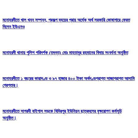
মনোহরদীতে খাল খনন সম্পন্ন, প্রকল্প ব্যয়ের প্রায় অর্ধেক অর্থ সরকারি কোষাগারে ফেরত
দিলেন ইউএনও
মনোহরদী থানায় পুলিশ পরিদর্শক (তদন্ত) মোঃ মাহতাবুর রহমানের বিদায় সংবর্ধনা অনুষ্ঠিত
মনোহরদীতে ১ বছরের কারাদণ্ড ও ৯৭ হাজার ৪০০ টাকা অর্থদণ্ডপ্রাপ্ত সাজাপ্রাপ্ত আসামি
গ্রেপ্তার।
মনোহরদীতে সাগরদী বাইপাস সড়কে খিদিরপুর ইউনিয়ন ছাত্রদলের বৃক্ষরোপণ কর্মসূচি
অনুষ্ঠিত।