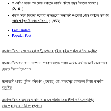
মা হোমিও হলের পক্ষ থেকে সবাইকে জানাই পবিত্র ঈদুল ফিতরের শুভেচ্ছা।
(2,101)
পবিত্র ঈদুল ফিতরের শুভেচ্ছা জানিয়েছেন মনোহরদী উপজেলা প্রেস ক্লাবের সভাপতি
কাজী শরিফুল ইসলাম শাকিল।
(1,953)
Last Update
Popular Post
মনোহরদীতে দ্য আল-হেরা ফাউন্ডেশনের কুইক কুইজ প্রতিযোগিতা অনুষ্ঠিত
মনোহরদীতে খাল খনন সম্পন্ন, প্রকল্প ব্যয়ের প্রায় অর্ধেক অর্থ সরকারি কোষাগারে
ফেরত দিলেন ইউএনও
মনোহরদী থানায় পুলিশ পরিদর্শক (তদন্ত) মোঃ মাহতাবুর রহমানের বিদায় সংবর্ধনা
অনুষ্ঠিত
মনোহরদীতে ১ বছরের কারাদণ্ড ও ৯৭ হাজার ৪০০ টাকা অর্থদণ্ডপ্রাপ্ত
সাজাপ্রাপ্ত আসামি গ্রেপ্তার।