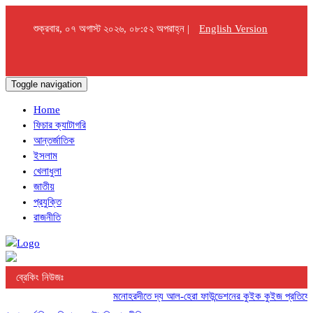
শুক্রবার, ০৭ অগাস্ট ২০২৬, ০৮:৫২ অপরাহ্ন |
English Version
Toggle navigation
Home
ফিচার ক্যাটাগরি
আন্তর্জাতিক
ইসলাম
খেলাধুলা
জাতীয়
প্রযুক্তি
রাজনীতি
ব্রেকিং নিউজঃ
মনোহরদীতে দ্য আল-হেরা ফাউন্ডেশনের কুইক কুইজ প্রতিযোগিতা