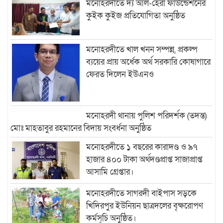
মনোহরদীতে দ্য আল-হেরা ফাউন্ডেশনের
কুইক কুইজ প্রতিযোগিতা অনুষ্ঠিত
মনোহরদীতে খাল খনন সম্পন্ন, প্রকল্প
ব্যয়ের প্রায় অর্ধেক অর্থ সরকারি কোষাগারে
ফেরত দিলেন ইউএনও
মনোহরদী থানায় পুলিশ পরিদর্শক (তদন্ত)
মোঃ মাহতাবুর রহমানের বিদায় সংবর্ধনা অনুষ্ঠিত
মনোহরদীতে ১ বছরের কারাদণ্ড ও ৯৭
হাজার ৪০০ টাকা অর্থদণ্ডপ্রাপ্ত সাজাপ্রাপ্ত
আসামি গ্রেপ্তার।
মনোহরদীতে সাগরদী বাইপাস সড়কে
খিদিরপুর ইউনিয়ন ছাত্রদলের বৃক্ষরোপণ
কর্মসূচি অনুষ্ঠিত।