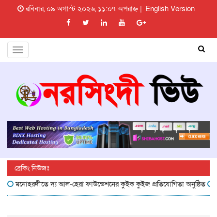
রবিবার, ০৯ অগাস্ট ২০২৬, ১১:০৭ অপরাহ্ন |
English Version
Toggle
navigation
ব্রেকিং নিউজঃ
মনোহরদীতে দ্য আল-হেরা ফাউন্ডেশনের কুইক কুইজ প্রতিযোগিতা অনুষ্ঠিত
মনোহরদ