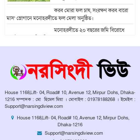
করব মোরা ফল চাষ, সংরক্ষণ করব বারো
মাস’ স্লোগানে মনোহরদীতে ফল মেলা অনুষ্ঠিত।
মনোহরদীতে ২০ বছরের জমি বিরোধে
দুর্ভোগে কয়েকটি পরিবার
মনোহরদীতে মেধাবী শিক্ষার্থীদের বৃত্তি
প্রদান ও সংবর্ধনা অনুষ্ঠান অনুষ্ঠিত।
মনোহরদীর চর আহাম্মদপুরে পানিবন্দি
মানুষের সংবাদ প্রকাশের জেরে সাংবাদিক
House 1168,Lift- 04, Road# 10, Avenue 12, Mirpur Dohs, Dhaka-
লাঞ্ছিতের অভিযোগ।
1216 সম্পাদক : মো হিমেল মিয়া । মোবাইল : 01978188268 । ইমেইল :
Support@narsingdiview.com
মনোহরদীতে উপজেলা দুর্যোগ ব্যবস্থাপনা
কমিটির সভা অনুষ্ঠিত
House 1168,Lift- 04, Road# 10, Avenue 12, Mirpur Dohs,
Dhaka-1216
Support@narsingdiview.com