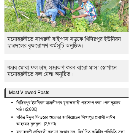
মনোহরদীতে সাগরদী বাইপাস সড়কে খিদিরপুর ইউনিয়ন
ছাত্রদলের বৃক্ষরোপণ কর্মসূচি অনুষ্ঠিত।
করব মোরা ফল চাষ, সংরক্ষণ করব বারো মাস’ স্লোগানে
মনোহরদীতে ফল মেলা অনুষ্ঠিত।
Most Viewed Posts
খিদিরপুর ইউনিয়ন ছাত্রলীগের যুগান্তকারী পদক্ষেপ রক্ষা পেল স্কুলের
মাঠ।
(2,836)
পবিত্র ঈদুল ফিতরের শুভেচ্ছা জানিয়েছেন সিঙ্গাপুর প্রবাসী নাঈম
আহমেদ বুলবুল।
(2,570)
মনোহরদী প্রতিবন্ধী কল্যাণ সংস্থার নব- নির্বাচিত কমিটির পরিচিতি সভা