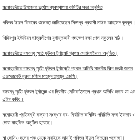
মনোহরদীতে উপজেলা দুর্যোগ ব্যবস্থাপনা কমিটির সভা অনুষ্ঠিত
পবিত্র ঈদুল ফিতরের শুভেচ্ছা জানিয়েছেন সিঙ্গাপুর প্রবাসী নাঈম আহমেদ বুলবুল।
খিদিরপুর ইউনিয়ন ছাত্রলীগের যুগান্তকারী পদক্ষেপ রক্ষা পেল স্কুলের মাঠ।
মনোহরদীতে বঙ্গবন্ধু স্মৃতি ফুটবল টুর্নামেন্ট প্রথম সেমিফাইনাল অনুষ্ঠিত।
মনোহরদীতে বঙ্গবন্ধু স্মৃতি ফুটবল টুর্নামেন্টে প্রধান অতিথি মাননীয় শিল্প মন্ত্রী জনাব
এডভোকেট নুরুল মজিদ মাহমুদ হুমায়ূন এমপি।
বঙ্গবন্ধু স্মৃতি ফুটবল টুর্নামেন্ট এর দ্বিতীয় সেমিফাইনালে প্রধান অতিথি জনাব ডা এম
এইচ কবির।
মনোহরদী প্রতিবন্ধী কল্যাণ সংস্থার নব- নির্বাচিত কমিটির পরিচিতি সভা ইফতার ও
দোয়া মাহফিল অনুষ্ঠিত হয়েছে।
মা হোমিও হলের পক্ষ থেকে সবাইকে জানাই পবিত্র ঈদুল ফিতরের শুভেচ্ছা।