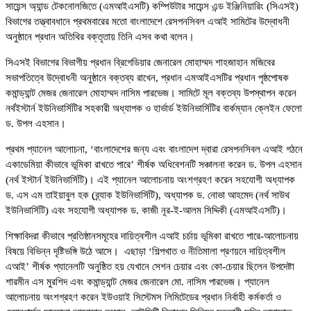
সায়েন্স অ্যান্ড টেকনোলজিতে (এমআইএসটি) কম্পিউটার সায়েন্স এন্ড ইঞ্জিনিয়ারিং (সিএসই)
বিভাগের তত্ত্বাবধানে প্রথমবারের মতো বাংলাদেশে রেসপনসিবল এআই সামিটের উদ্বোধনী
অনুষ্ঠানে প্রধান অতিথির বক্তৃতায় তিনি এসব কথা বলেন।
সিএসই বিভাগের বিভাগীয় প্রধান ব্রিগেডিয়ার জেনারেল মোহাম্মদ শাহজাহান মজিবের
সভাপতিত্বে উদ্বোধনী অনুষ্ঠানে বক্তব্য রাখেন, প্রধান এমআইএসটির প্রধান পৃষ্ঠপোষক
কমান্ড্যান্ট মেজর জেনারেল মোহাম্মদ নাসিম পারভেজ। সামিটে মূল বক্তব্য উপস্থাপন করেন
নর্থইস্টার্ন ইউনিভার্সিটির সহকারী অধ্যাপক ও হার্ভার্ড ইউনিভার্সিটির বার্কম্যান ক্লেইন ফেলো
ড. উপল এহসান।
প্রথম প্যানেল আলোচনা, ‘বাংলাদেশের জন্য এবং বাংলাদেশ দ্বারা রেসপনসিবল এআই গঠনে
একাডেমিয়া কীভাবে ভূমিকা রাখতে পারে’ শীর্ষক অধিবেশনটি সঞ্চালনা করেন ড. উপল এহসান
(নর্থ ইস্টার্ন ইউনিভার্সিটি)। এই প্যানেল আলোচনায় অংশগ্রহণ করেন সহযোগী অধ্যাপক
ড. এস এম তাইয়াবুল হক (ব্র্যাক ইউনিভার্সিটি), অধ্যাপক ড. নোভা আহমেদ (নর্থ সাউথ
ইউনিভার্সিটি) এবং সহযোগী অধ্যাপক ড. কাজী নূর-ই-আলম সিদ্দিকী (এমআইএসটি)।
শিক্ষাবিদরা কীভাবে প্রতিষ্ঠানসমূহের দায়িত্বশীল এআই চর্চায় ভূমিকা রাখতে পারে-আলোচনায়
বিষয়ে বিভিন্ন দৃষ্টিভঙ্গি উঠে আসে। এছাড়া ‘শিল্পখাত ও নীতিমালা প্রণয়নে দায়িত্বশীল
এআই’ শীর্ষক প্যানেলটি অনুষ্ঠিত হয় যেখানে সেশন চেয়ার এবং কো-চেয়ার ছিলেন উপদেষ্টা
শারমীন এস মুরশিদ এবং কমান্ড্যান্ট মেজর জেনারেল মো. নাসিম পারভেজ। প্যানেল
আলোচনায় অংশগ্রহণ করেন ইউওয়াই সিস্টেমস লিমিটেডের প্রধান নির্বাহী কর্মকর্তা ও