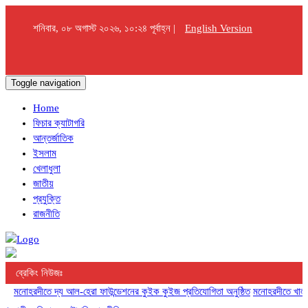
শনিবার, ০৮ অগাস্ট ২০২৬, ১০:২৪ পূর্বাহ্ন |
English Version
Toggle navigation
Home
ফিচার ক্যাটাগরি
আন্তর্জাতিক
ইসলাম
খেলাধুলা
জাতীয়
প্রযুক্তি
রাজনীতি
ব্রেকিং নিউজঃ
মনোহরদীতে দ্য আল-হেরা ফাউন্ডেশনের কুইক কুইজ প্রতিযোগিতা অনুষ্ঠিত
মনোহরদীতে খাল খনন 