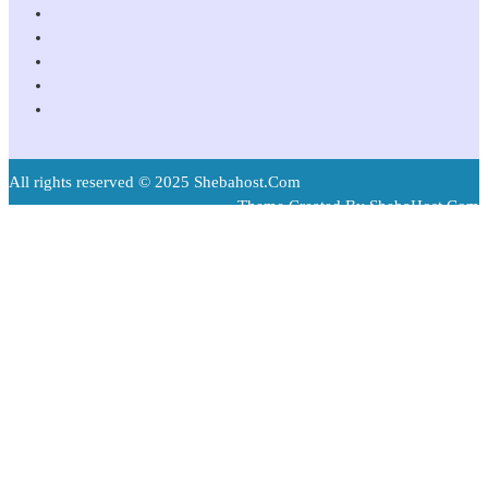
All rights reserved © 2025 Shebahost.Com
Theme Created By ShebaHost.Com