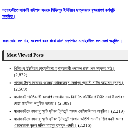
মনোহরদীতে সাগরদী বাইপাস সড়কে খিদিরপুর ইউনিয়ন ছাত্রদলের বৃক্ষরোপণ কর্মসূচি
অনুষ্ঠিত।
করব মোরা ফল চাষ, সংরক্ষণ করব বারো মাস’ স্লোগানে মনোহরদীতে ফল মেলা অনুষ্ঠিত।
Most Viewed Posts
খিদিরপুর ইউনিয়ন ছাত্রলীগের যুগান্তকারী পদক্ষেপ রক্ষা পেল স্কুলের মাঠ।
(2,832)
পবিত্র ঈদুল ফিতরের শুভেচ্ছা জানিয়েছেন সিঙ্গাপুর প্রবাসী নাঈম আহমেদ বুলবুল।
(2,569)
মনোহরদী প্রতিবন্ধী কল্যাণ সংস্থার নব- নির্বাচিত কমিটির পরিচিতি সভা ইফতার ও
দোয়া মাহফিল অনুষ্ঠিত হয়েছে।
(2,309)
মনোহরদীতে বঙ্গবন্ধু স্মৃতি ফুটবল টুর্নামেন্ট প্রথম সেমিফাইনাল অনুষ্ঠিত।
(2,219)
মনোহরদীতে বঙ্গবন্ধু স্মৃতি ফুটবল টুর্নামেন্টে প্রধান অতিথি মাননীয় শিল্প মন্ত্রী জনাব
এডভোকেট নুরুল মজিদ মাহমুদ হুমায়ূন এমপি।
(2,216)