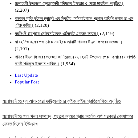
মনোহরদী উপজেলা স্বেচ্ছাসেবী পরিষদের ইফতার ও দোয়া মাহফিল অনুষ্ঠিত।
(2,207)
বঙ্গবন্ধু স্মৃতি ফুটবল টুর্নামেন্ট এর দ্বিতীয় সেমিফাইনালে প্রধান অতিথি জনাব ডা এম
এইচ কবির।
(2,120)
নরসিংদী রায়পুরায় মোটরসাইকেল এক্সিডেন্ট একজন আহত।
(2,119)
মা হোমিও হলের পক্ষ থেকে সবাইকে জানাই পবিত্র ঈদুল ফিতরের শুভেচ্ছা।
(2,101)
পবিত্র ঈদুল ফিতরের শুভেচ্ছা জানিয়েছেন মনোহরদী উপজেলা প্রেস ক্লাবের সভাপতি
কাজী শরিফুল ইসলাম শাকিল।
(1,954)
Last Update
Popular Post
মনোহরদীতে দ্য আল-হেরা ফাউন্ডেশনের কুইক কুইজ প্রতিযোগিতা অনুষ্ঠিত
মনোহরদীতে খাল খনন সম্পন্ন, প্রকল্প ব্যয়ের প্রায় অর্ধেক অর্থ সরকারি কোষাগারে
ফেরত দিলেন ইউএনও