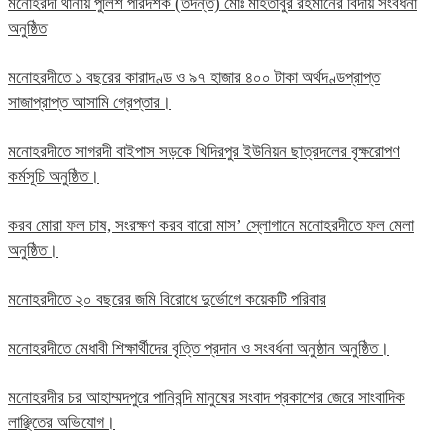
মনোহরদী থানায় পুলিশ পরিদর্শক (তদন্ত) মোঃ মাহতাবুর রহমানের বিদায় সংবর্ধনা
অনুষ্ঠিত
মনোহরদীতে ১ বছরের কারাদণ্ড ও ৯৭ হাজার ৪০০ টাকা অর্থদণ্ডপ্রাপ্ত
সাজাপ্রাপ্ত আসামি গ্রেপ্তার।
মনোহরদীতে সাগরদী বাইপাস সড়কে খিদিরপুর ইউনিয়ন ছাত্রদলের বৃক্ষরোপণ
কর্মসূচি অনুষ্ঠিত।
করব মোরা ফল চাষ, সংরক্ষণ করব বারো মাস’ স্লোগানে মনোহরদীতে ফল মেলা
অনুষ্ঠিত।
মনোহরদীতে ২০ বছরের জমি বিরোধে দুর্ভোগে কয়েকটি পরিবার
মনোহরদীতে মেধাবী শিক্ষার্থীদের বৃত্তি প্রদান ও সংবর্ধনা অনুষ্ঠান অনুষ্ঠিত।
মনোহরদীর চর আহাম্মদপুরে পানিবন্দি মানুষের সংবাদ প্রকাশের জেরে সাংবাদিক
লাঞ্ছিতের অভিযোগ।