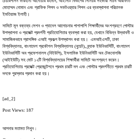
চেয়ারপার্সন ফারহানা আনোয়ার রহমান, আইসিটি বিভাগের সিনিয়র সহকারী সচিব আরাফাত
মোহাম্মদ নোমান এবং গ্রাফিক পিপল ও সফটওয়্যার পিপল এর ব্যবস্থাপনা পরিচালক
ইমতিয়াজ ইলাহী।
সামিটে মূল বক্তব্য সেশন ও প্যানেল আলোচনার পাশাপাশি শিক্ষার্থীদের অংশগ্রহণে পোস্টার
উপস্থাপনা ও প্রজেক্ট প্রদর্শনী প্রতিযোগিতার ব্যবস্থা করা হয়, যেখানে বিভিন্ন উদ্ভাবনী ও
সামাজিকভাবে প্রাসঙ্গিক এআই প্রকল্প উপস্থাপন করা হয়। এমআইএসটি, ঢাকা
বিশ্ববিদ্যালয়, বাংলাদেশ প্রকৌশল বিশ্ববিদ্যালয় (বুয়েট), ব্র্যাক ইউনিভার্সিটি, বাংলাদেশ
ইউনিভার্সিটি অব প্রফেশনালস (বিইউপি), ইসলামিক ইউনিভার্সিটি অব টেকনোলজি
(আইইউটি) সহ মোট ১২টি বিশ্ববিদ্যালয়ের শিক্ষার্থীরা সামিটে অংশগ্রহণ করেন।
প্রতিযোগিতায় প্রজেক্ট প্রেজেন্টেশনে প্রথম চারটি দল এবং পোস্টার প্রদর্শনীতে প্রথম চারটি
দলকে পুরস্কার প্রদান করা হয়।
[ad_2]
Post Views:
187
আপনার মতামত লিখুন :