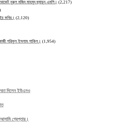
ব এডভোকেট নুরুল মজিদ মাহমুদ হুমায়ূন এমপি।
(2,217)
)
ম এইচ কবির।
(2,120)
ি কাজী শরিফুল ইসলাম শাকিল।
(1,954)
ে ফেরত দিলেন ইউএনও
ঠিত
 আসামি গ্রেপ্তার।