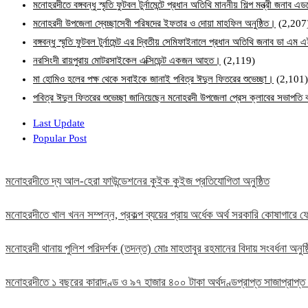
মনোহরদীতে বঙ্গবন্ধু স্মৃতি ফুটবল টুর্নামেন্টে প্রধান অতিথি মাননীয় শিল্প মন্ত্রী জনা
মনোহরদী উপজেলা স্বেচ্ছাসেবী পরিষদের ইফতার ও দোয়া মাহফিল অনুষ্ঠিত।
(2,207
বঙ্গবন্ধু স্মৃতি ফুটবল টুর্নামেন্ট এর দ্বিতীয় সেমিফাইনালে প্রধান অতিথি জনাব ডা এ
নরসিংদী রায়পুরায় মোটরসাইকেল এক্সিডেন্ট একজন আহত।
(2,119)
মা হোমিও হলের পক্ষ থেকে সবাইকে জানাই পবিত্র ঈদুল ফিতরের শুভেচ্ছা।
(2,101)
পবিত্র ঈদুল ফিতরের শুভেচ্ছা জানিয়েছেন মনোহরদী উপজেলা প্রেস ক্লাবের সভাপত
Last Update
Popular Post
মনোহরদীতে দ্য আল-হেরা ফাউন্ডেশনের কুইক কুইজ প্রতিযোগিতা অনুষ্ঠিত
মনোহরদীতে খাল খনন সম্পন্ন, প্রকল্প ব্যয়ের প্রায় অর্ধেক অর্থ সরকারি কোষাগার
মনোহরদী থানায় পুলিশ পরিদর্শক (তদন্ত) মোঃ মাহতাবুর রহমানের বিদায় সংবর্ধনা অনুষ্
মনোহরদীতে ১ বছরের কারাদণ্ড ও ৯৭ হাজার ৪০০ টাকা অর্থদণ্ডপ্রাপ্ত সাজাপ্রাপ্ত