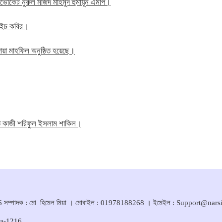
াব এডভোকেট নুরুল মজিদ মাহমুদ হুমায়ূন এমপি।
ম এইচ কবির।
য়া মাহফিল অনুষ্ঠিত হয়েছে।
তি কাজী শরিফুল ইসলাম শাকিল।
সম্পাদক : মো হিমেল মিয়া । মোবাইল : 01978188268 । ইমেইল : Support@nar
ka-1216