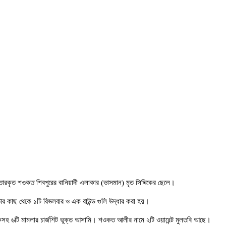
্তারকৃত শওকত শিবপুরের বানিয়াদী এলাকার (ভাসমান) মৃত সিদ্দিকের ছেলে।
 কাছ থেকে ১টি রিভলবার ও এক রাউন্ড গুলি উদ্ধার করা হয়।
 মাদকসহ ৬টি মামলার চার্জশিট ভুক্ত আসামি। শওকত আলীর নামে ২টি ওয়ারেন্ট মুলতবি আছে।