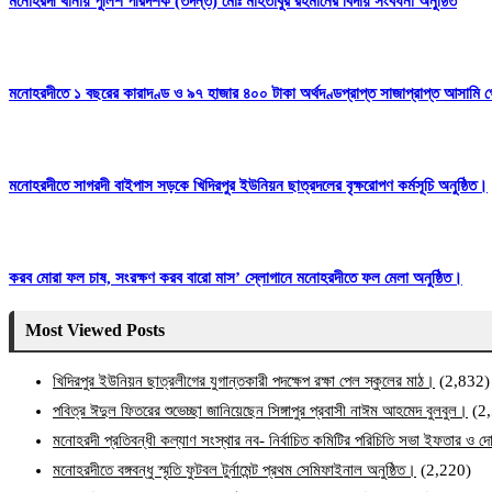
মনোহরদী থানায় পুলিশ পরিদর্শক (তদন্ত) মোঃ মাহতাবুর রহমানের বিদায় সংবর্ধনা অনুষ্ঠিত
মনোহরদীতে ১ বছরের কারাদণ্ড ও ৯৭ হাজার ৪০০ টাকা অর্থদণ্ডপ্রাপ্ত সাজাপ্রাপ্ত আসামি গ
মনোহরদীতে সাগরদী বাইপাস সড়কে খিদিরপুর ইউনিয়ন ছাত্রদলের বৃক্ষরোপণ কর্মসূচি অনুষ্ঠিত।
করব মোরা ফল চাষ, সংরক্ষণ করব বারো মাস’ স্লোগানে মনোহরদীতে ফল মেলা অনুষ্ঠিত।
Most Viewed Posts
খিদিরপুর ইউনিয়ন ছাত্রলীগের যুগান্তকারী পদক্ষেপ রক্ষা পেল স্কুলের মাঠ।
(2,832)
পবিত্র ঈদুল ফিতরের শুভেচ্ছা জানিয়েছেন সিঙ্গাপুর প্রবাসী নাঈম আহমেদ বুলবুল।
(2
মনোহরদী প্রতিবন্ধী কল্যাণ সংস্থার নব- নির্বাচিত কমিটির পরিচিতি সভা ইফতার ও দো
মনোহরদীতে বঙ্গবন্ধু স্মৃতি ফুটবল টুর্নামেন্ট প্রথম সেমিফাইনাল অনুষ্ঠিত।
(2,220)