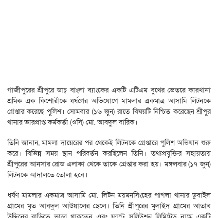
গাজীপুরের শ্রীপুরে ডাচ্ বাংলা ব্যাংকের একটি এটিএম বুথের ভেতরে কারখানা
শ্রমিক এক কিশোরীকে ধর্ষণের অভিযোগে মামলার একমাত্র আসামি লিটনকে
গ্রেপ্তার করেছে পুলিশ। সোমবার (১৬ জুন) রাতে বিষয়টি নিশ্চিত করেছেন শ্রীপুর
থানার ভারপ্রাপ্ত কর্মকর্তা (ওসি) মো. আবদুল বারিক।
তিনি জানান, মামলা দায়েরের পর থেকেই লিটনকে গ্রেপ্তারে পুলিশ অভিযান শুরু
করে। বিভিন্ন সময় স্থান পরিবর্তন করছিলেন তিনি। তথ্যপ্রযুক্তির সহায়তায়
শ্রীপুরের আনসার রোড এলাকা থেকে তাকে গ্রেপ্তার করা হয়। মঙ্গলবার (১৭ জুন)
লিটনকে আদালতে তোলা হবে।
ধর্ষণ মামলার একমাত্র আসামি মো. লিটন ময়মনসিংহের পাগলা থানার ডুবাইল
গ্রামের মৃত আবদুল আউয়ালের ছেলে। তিনি শ্রীপুরের মুলাইদ গ্রামের আতাব
উদ্দিনের বাড়িতে ভাড়া থাকতেন এবং ফাস্ট সলিউশন লিমিটেড নামে একটি