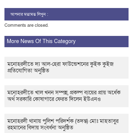
আপনার মতামত লিখুন :
Comments are closed.
More News Of This Category
মনোহরদীতে দ্য আল-হেরা ফাউন্ডেশনের কুইক কুইজ
প্রতিযোগিতা অনুষ্ঠিত
মনোহরদীতে খাল খনন সম্পন্ন, প্রকল্প ব্যয়ের প্রায় অর্ধেক
অর্থ সরকারি কোষাগারে ফেরত দিলেন ইউএনও
মনোহরদী থানায় পুলিশ পরিদর্শক (তদন্ত) মোঃ মাহতাবুর
রহমানের বিদায় সংবর্ধনা অনুষ্ঠিত