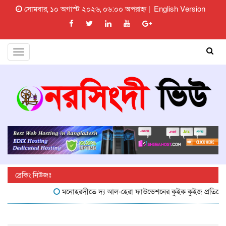
সোমবার, ১০ অগাস্ট ২০২৬, ০৬:০০ অপরাহ্ন |
English Version
Toggle
navigation
ব্রেকিং নিউজঃ
মনোহরদীতে দ্য আল-হেরা ফাউন্ডেশনের কুইক কুইজ প্রতিযোগিতা 