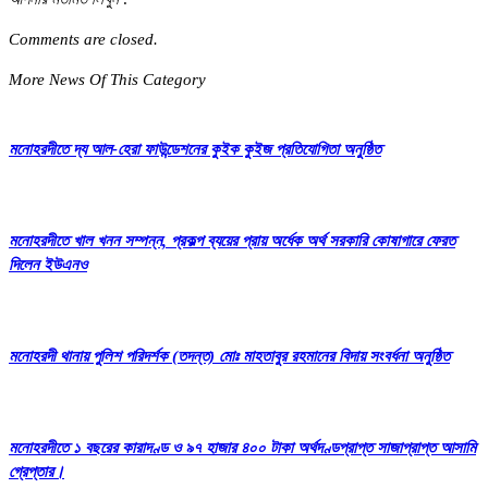
Comments are closed.
More News Of This Category
মনোহরদীতে দ্য আল-হেরা ফাউন্ডেশনের কুইক কুইজ প্রতিযোগিতা অনুষ্ঠিত
মনোহরদীতে খাল খনন সম্পন্ন, প্রকল্প ব্যয়ের প্রায় অর্ধেক অর্থ সরকারি কোষাগারে ফেরত
দিলেন ইউএনও
মনোহরদী থানায় পুলিশ পরিদর্শক (তদন্ত) মোঃ মাহতাবুর রহমানের বিদায় সংবর্ধনা অনুষ্ঠিত
মনোহরদীতে ১ বছরের কারাদণ্ড ও ৯৭ হাজার ৪০০ টাকা অর্থদণ্ডপ্রাপ্ত সাজাপ্রাপ্ত আসামি
গ্রেপ্তার।