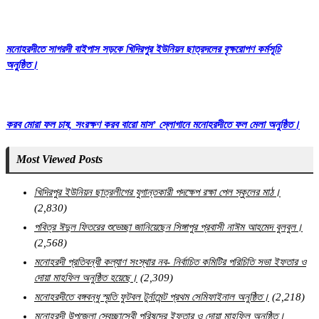
মনোহরদীতে সাগরদী বাইপাস সড়কে খিদিরপুর ইউনিয়ন ছাত্রদলের বৃক্ষরোপণ কর্মসূচি
অনুষ্ঠিত।
করব মোরা ফল চাষ, সংরক্ষণ করব বারো মাস’ স্লোগানে মনোহরদীতে ফল মেলা অনুষ্ঠিত।
Most Viewed Posts
খিদিরপুর ইউনিয়ন ছাত্রলীগের যুগান্তকারী পদক্ষেপ রক্ষা পেল স্কুলের মাঠ।
(2,830)
পবিত্র ঈদুল ফিতরের শুভেচ্ছা জানিয়েছেন সিঙ্গাপুর প্রবাসী নাঈম আহমেদ বুলবুল।
(2,568)
মনোহরদী প্রতিবন্ধী কল্যাণ সংস্থার নব- নির্বাচিত কমিটির পরিচিতি সভা ইফতার ও
দোয়া মাহফিল অনুষ্ঠিত হয়েছে।
(2,309)
মনোহরদীতে বঙ্গবন্ধু স্মৃতি ফুটবল টুর্নামেন্ট প্রথম সেমিফাইনাল অনুষ্ঠিত।
(2,218)
মনোহরদী উপজেলা স্বেচ্ছাসেবী পরিষদের ইফতার ও দোয়া মাহফিল অনুষ্ঠিত।