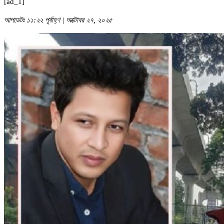
[ad_1]
আপডেটঃ ১১:২২ পূর্বাহ্ণ | অক্টোবর ২৭, ২০২৫