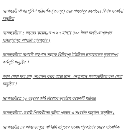
মনোহরদী থানায় পুলিশ পরিদর্শক (তদন্ত) মোঃ মাহতাবুর রহমানের বিদায় সংবর্ধনা
অনুষ্ঠিত
মনোহরদীতে ১ বছরের কারাদণ্ড ও ৯৭ হাজার ৪০০ টাকা অর্থদণ্ডপ্রাপ্ত
সাজাপ্রাপ্ত আসামি গ্রেপ্তার।
মনোহরদীতে সাগরদী বাইপাস সড়কে খিদিরপুর ইউনিয়ন ছাত্রদলের বৃক্ষরোপণ
কর্মসূচি অনুষ্ঠিত।
করব মোরা ফল চাষ, সংরক্ষণ করব বারো মাস’ স্লোগানে মনোহরদীতে ফল মেলা
অনুষ্ঠিত।
মনোহরদীতে ২০ বছরের জমি বিরোধে দুর্ভোগে কয়েকটি পরিবার
মনোহরদীতে মেধাবী শিক্ষার্থীদের বৃত্তি প্রদান ও সংবর্ধনা অনুষ্ঠান অনুষ্ঠিত।
মনোহরদীর চর আহাম্মদপুরে পানিবন্দি মানুষের সংবাদ প্রকাশের জেরে সাংবাদিক