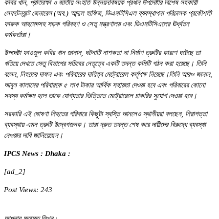
কবির খান, প্রতিরক্ষা ও জাতীয় সংহতি উন্নয়নবিষয়ক প্রধান উপদেষ্টার বিশেষ সহকারী
লেফটেন্যান্ট জেনারেল (অব.) আব্দুল হাফিজ, ডিএমটিসিএল ব্যবস্থাপনা পরিচালক প্রকৌশলী
ফারুক আহমেদসহ সড়ক পরিবহণ ও সেতু মন্ত্রণালয় এবং ডিএমটিসিএলের ঊর্ধ্বতন
কর্মকর্তারা।
উপদেষ্টা ফাওজুল কবির খান জানান, ঘটনাটি নাশকতা না নির্মাণ ত্রুটির কারণে ঘটেছে তা
খতিয়ে দেখতে সেতু বিভাগের সচিবের নেতৃত্বে একটি তদন্ত কমিটি গঠন করা হয়েছে। তিনি
বলেন, নিহতের দাফন এবং পরিবারের দায়িত্ব মেট্রোরেল কর্তৃপক্ষ নিয়েছে।তিনি আরও জানান,
আবুল কালামের পরিবারকে ৫ লাখ টাকার আর্থিক সহায়তা দেওয়া হবে এবং পরিবারের কোনো
সদস্য কর্মক্ষম হলে তাকে যোগ্যতার ভিত্তিতে মেট্রোরেলে চাকরির সুযোগ দেওয়া হবে।
সরকারি এই ঘোষণা নিহতের পরিবারে কিছুটা স্বস্তি আনলেও স্থানীয়রা বলছেন, নিরাপত্তা
ব্যবস্থায় এমন ত্রুটি উদ্বেগজনক। তারা দ্রুত তদন্ত শেষ করে দায়ীদের বিরুদ্ধে ব্যবস্থা
নেওয়ার দাবি জানিয়েছেন।
IPCS News : Dhaka :
[ad_2]
Post Views:
243
আপনার মতামত লিখুন :