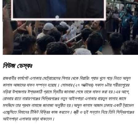
নিউজ ডেস্কঃ
রাজধানীর ফার্মগেট এলাকায় মেট্রোরেলের পিলার থেকে বিয়ারিং প্যাড খুলে পড়ে নিহত আবুল
কালাম আজাদের দাফন সম্পন্ন হয়েছে। সোমবার (২৭ অক্টোবর) সকাল ৯টায় শরীয়তপুরের
নড়িয়া উপজেলার ঈশ্বরকাঠি গ্রামে দ্বিতীয় জানাজা শেষে তাকে দাফন করা হয়।এর আগে,
রোববার রাতে নারায়ণগঞ্জের সিদ্ধিরগঞ্জের নতুন আইলপাড়া এলাকার বায়তুল ফালাহ জামে
মসজিদে তার প্রথম নামাজে জানাজা অনুষ্ঠিত হয়।আবুল কালাম আজাদ ঢাকায় একটি ট্রাভেল
এজেন্সিতে বিমানের টিকিট বিক্রির কাজ করতেন। স্ত্রী ও দুই সন্তান নিয়ে তিনি সিদ্ধিরগঞ্জের
আইলপাড়া এলাকায় ভাড়া থাকতেন।