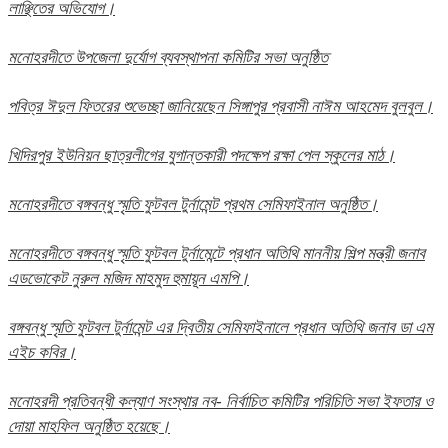
লাঞ্ছিতের অভিযোগ।
মনোহরদীতে উপজেলা দুর্যোগ ব্যবস্থাপনা কমিটির সভা অনুষ্ঠিত
পবিত্র ঈদুল ফিতরের শুভেচ্ছা জানিয়েছেন সিঙ্গাপুর প্রবাসী নাঈম আহমেদ বুলবুল।
খিদিরপুর ইউনিয়ন ছাত্রলীগের যুগান্তকারী পদক্ষেপ রক্ষা পেল স্কুলের মাঠ।
মনোহরদীতে বঙ্গবন্ধু স্মৃতি ফুটবল টুর্নামেন্ট প্রথম সেমিফাইনাল অনুষ্ঠিত।
মনোহরদীতে বঙ্গবন্ধু স্মৃতি ফুটবল টুর্নামেন্টে প্রধান অতিথি মাননীয় শিল্প মন্ত্রী জনাব
এডভোকেট নুরুল মজিদ মাহমুদ হুমায়ূন এমপি।
বঙ্গবন্ধু স্মৃতি ফুটবল টুর্নামেন্ট এর দ্বিতীয় সেমিফাইনালে প্রধান অতিথি জনাব ডা এম
এইচ কবির।
মনোহরদী প্রতিবন্ধী কল্যাণ সংস্থার নব- নির্বাচিত কমিটির পরিচিতি সভা ইফতার ও
দোয়া মাহফিল অনুষ্ঠিত হয়েছে।