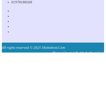
01978188268
All rights reserved © 2025 Shebahost.Com
Theme Created By ShebaHost.Com