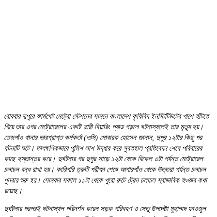
রোববার দুপুরে ফার্মগেট মেট্রো স্টেশনের সামনে বাংলাদেশ কৃষিবিদ ইনস্টিটিউটের পাশে হাঁটতে
গিয়ে তার ওপর মেট্রোরেলের একটি ভারী বিয়ারিং প্যাড পড়লে ঘটনাস্থলেই তার মৃত্যু হয়।
তেজগাঁও থানার ভারপ্রাপ্ত কর্মকর্তা (ওসি) মোবারক হোসেন জানান, দুপুর ১২টার কিছু পর
ঘটনাটি ঘটে। তাৎক্ষণিকভাবে পুলিশ লাশ উদ্ধার করে সুরতহাল প্রতিবেদন শেষে পরিবারের
কাছে হস্তান্তর করে। দুর্ঘটনার পর দুপুর সাড়ে ১২টা থেকে বিকেল ৩টা পর্যন্ত মেট্রোরেল
চলাচল বন্ধ রাখা হয়। কারিগরি ত্রুটি পরীক্ষা শেষে আগারগাঁও থেকে উত্তরা পর্যন্ত চলাচল
পুনরায় শুরু হয়। সোমবার সকাল ১১টা থেকে পুরো রুটে ট্রেন চলাচল স্বাভাবিক হওয়ার কথা
রয়েছে।
দুর্ঘটনার পরপরই ঘটনাস্থল পরিদর্শন করেন সড়ক পরিবহণ ও সেতু উপদেষ্টা মুহাম্মদ ফাওজুল