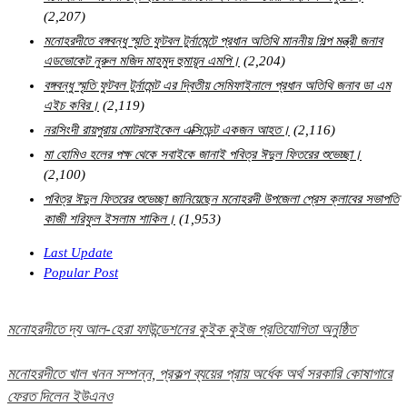
(2,207)
মনোহরদীতে বঙ্গবন্ধু স্মৃতি ফুটবল টুর্নামেন্টে প্রধান অতিথি মাননীয় শিল্প মন্ত্রী জনাব
এডভোকেট নুরুল মজিদ মাহমুদ হুমায়ূন এমপি।
(2,204)
বঙ্গবন্ধু স্মৃতি ফুটবল টুর্নামেন্ট এর দ্বিতীয় সেমিফাইনালে প্রধান অতিথি জনাব ডা এম
এইচ কবির।
(2,119)
নরসিংদী রায়পুরায় মোটরসাইকেল এক্সিডেন্ট একজন আহত।
(2,116)
মা হোমিও হলের পক্ষ থেকে সবাইকে জানাই পবিত্র ঈদুল ফিতরের শুভেচ্ছা।
(2,100)
পবিত্র ঈদুল ফিতরের শুভেচ্ছা জানিয়েছেন মনোহরদী উপজেলা প্রেস ক্লাবের সভাপতি
কাজী শরিফুল ইসলাম শাকিল।
(1,953)
Last Update
Popular Post
মনোহরদীতে দ্য আল-হেরা ফাউন্ডেশনের কুইক কুইজ প্রতিযোগিতা অনুষ্ঠিত
মনোহরদীতে খাল খনন সম্পন্ন, প্রকল্প ব্যয়ের প্রায় অর্ধেক অর্থ সরকারি কোষাগারে
ফেরত দিলেন ইউএনও