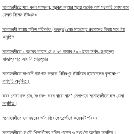
মনোহরদীতে খাল খনন সম্পন্ন, প্রকল্প ব্যয়ের প্রায় অর্ধেক অর্থ সরকারি কোষাগারে
ফেরত দিলেন ইউএনও
মনোহরদী থানায় পুলিশ পরিদর্শক (তদন্ত) মোঃ মাহতাবুর রহমানের বিদায় সংবর্ধনা
অনুষ্ঠিত
মনোহরদীতে ১ বছরের কারাদণ্ড ও ৯৭ হাজার ৪০০ টাকা অর্থদণ্ডপ্রাপ্ত
সাজাপ্রাপ্ত আসামি গ্রেপ্তার।
মনোহরদীতে সাগরদী বাইপাস সড়কে খিদিরপুর ইউনিয়ন ছাত্রদলের বৃক্ষরোপণ
কর্মসূচি অনুষ্ঠিত।
করব মোরা ফল চাষ, সংরক্ষণ করব বারো মাস’ স্লোগানে মনোহরদীতে ফল মেলা
অনুষ্ঠিত।
মনোহরদীতে ২০ বছরের জমি বিরোধে দুর্ভোগে কয়েকটি পরিবার
মনোহরদীতে মেধাবী শিক্ষার্থীদের বৃত্তি প্রদান ও সংবর্ধনা অনুষ্ঠান অনুষ্ঠিত।