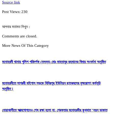
Source link
Post Views:
230
আপনার মতামত লিখুন :
Comments are closed.
More News Of This Category
মনোহরদী থানায় পুলিশ পরিদর্শক (তদন্ত) মোঃ মাহতাবুর রহমানের বিদায় সংবর্ধনা অনুষ্ঠিত
মনোহরদীতে সাগরদী বাইপাস সড়কে খিদিরপুর ইউনিয়ন ছাত্রদলের বৃক্ষরোপণ কর্মসূচি
অনুষ্ঠিত।
নোয়াখালীতে আত্মগোপনেও শেষ রক্ষা হলো না: গ্রেফতার মনোহরদীর কুখ্যাত ‘নয়ন ডাকাত