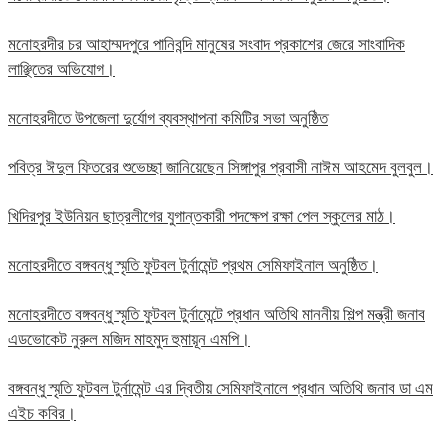
মনোহরদীর চর আহাম্মদপুরে পানিবন্দি মানুষের সংবাদ প্রকাশের জেরে সাংবাদিক
লাঞ্ছিতের অভিযোগ।
মনোহরদীতে উপজেলা দুর্যোগ ব্যবস্থাপনা কমিটির সভা অনুষ্ঠিত
পবিত্র ঈদুল ফিতরের শুভেচ্ছা জানিয়েছেন সিঙ্গাপুর প্রবাসী নাঈম আহমেদ বুলবুল।
খিদিরপুর ইউনিয়ন ছাত্রলীগের যুগান্তকারী পদক্ষেপ রক্ষা পেল স্কুলের মাঠ।
মনোহরদীতে বঙ্গবন্ধু স্মৃতি ফুটবল টুর্নামেন্ট প্রথম সেমিফাইনাল অনুষ্ঠিত।
মনোহরদীতে বঙ্গবন্ধু স্মৃতি ফুটবল টুর্নামেন্টে প্রধান অতিথি মাননীয় শিল্প মন্ত্রী জনাব
এডভোকেট নুরুল মজিদ মাহমুদ হুমায়ূন এমপি।
বঙ্গবন্ধু স্মৃতি ফুটবল টুর্নামেন্ট এর দ্বিতীয় সেমিফাইনালে প্রধান অতিথি জনাব ডা এম
এইচ কবির।