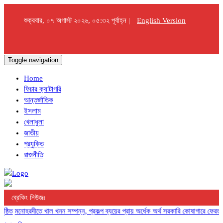
শুক্রবার, ০৭ অগাস্ট ২০২৬, ০৫:৩২ পূর্বাহ্ন |
English Version
Toggle navigation
Home
ফিচার ক্যাটাগরি
আন্তর্জাতিক
ইসলাম
খেলাধুলা
জাতীয়
প্রযুক্তি
রাজনীতি
ব্রেকিং নিউজঃ
মনোহরদীতে খাল খনন সম্পন্ন, প্রকল্প ব্যয়ের প্রায় অর্ধেক অর্থ সরকারি কোষাগারে ফেরত দিল