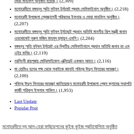
দোয়া মাহফিল অনুষ্ঠিত হয়েছে।
(2,309)
মনোহরদীতে বঙ্গবন্ধু স্মৃতি ফুটবল টুর্নামেন্ট প্রথম সেমিফাইনাল অনুষ্ঠিত।
(2,218)
মনোহরদী উপজেলা স্বেচ্ছাসেবী পরিষদের ইফতার ও দোয়া মাহফিল অনুষ্ঠিত।
(2,207)
মনোহরদীতে বঙ্গবন্ধু স্মৃতি ফুটবল টুর্নামেন্টে প্রধান অতিথি মাননীয় শিল্প মন্ত্রী জনাব
এডভোকেট নুরুল মজিদ মাহমুদ হুমায়ূন এমপি।
(2,204)
বঙ্গবন্ধু স্মৃতি ফুটবল টুর্নামেন্ট এর দ্বিতীয় সেমিফাইনালে প্রধান অতিথি জনাব ডা এম
এইচ কবির।
(2,119)
নরসিংদী রায়পুরায় মোটরসাইকেল এক্সিডেন্ট একজন আহত।
(2,116)
মা হোমিও হলের পক্ষ থেকে সবাইকে জানাই পবিত্র ঈদুল ফিতরের শুভেচ্ছা।
(2,100)
পবিত্র ঈদুল ফিতরের শুভেচ্ছা জানিয়েছেন মনোহরদী উপজেলা প্রেস ক্লাবের সভাপতি
কাজী শরিফুল ইসলাম শাকিল।
(1,953)
Last Update
Popular Post
মনোহরদীতে দ্য আল-হেরা ফাউন্ডেশনের কুইক কুইজ প্রতিযোগিতা অনুষ্ঠিত