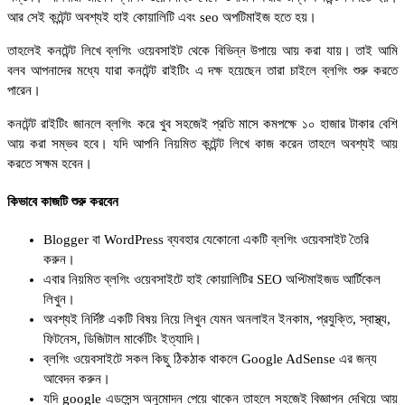
আর সেই কন্টেন্ট অবশ্যই হাই কোয়ালিটি এবং seo অপটিমাইজ হতে হয়।
তাহলেই কনটেন্ট লিখে ব্লগিং ওয়েবসাইট থেকে বিভিন্ন উপায়ে আয় করা যায়। তাই আমি
বলব আপনাদের মধ্যে যারা কনটেন্ট রাইটিং এ দক্ষ হয়েছেন তারা চাইলে ব্লগিং শুরু করতে
পারেন।
কনটেন্ট রাইটিং জানলে ব্লগিং করে খুব সহজেই প্রতি মাসে কমপক্ষে ১০ হাজার টাকার বেশি
আয় করা সম্ভব হবে। যদি আপনি নিয়মিত কন্টেন্ট লিখে কাজ করেন তাহলে অবশ্যই আয়
করতে সক্ষম হবেন।
কিভাবে কাজটি শুরু করবেন
Blogger বা WordPress ব্যবহার যেকোনো একটি ব্লগিং ওয়েবসাইট তৈরি
করুন।
এবার নিয়মিত ব্লগিং ওয়েবসাইটে হাই কোয়ালিটির SEO অপ্টিমাইজড আর্টিকেল
লিখুন।
অবশ্যই নির্দিষ্ট একটি বিষয় নিয়ে লিখুন যেমন অনলাইন ইনকাম, প্রযুক্তি, স্বাস্থ্য,
ফিটনেস, ডিজিটাল মার্কেটিং ইত্যাদি।
ব্লগিং ওয়েবসাইটে সকল কিছু ঠিকঠাক থাকলে Google AdSense এর জন্য
আবেদন করুন।
যদি google এডসেন্স অনুমোদন পেয়ে থাকেন তাহলে সহজেই বিজ্ঞাপন দেখিয়ে আয়