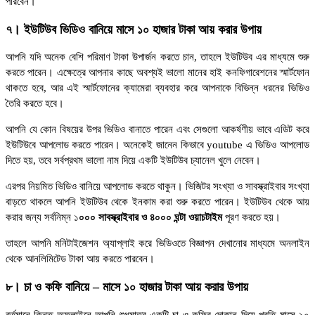
পারবেন।
৭। ইউটিউব ভিডিও বানিয়ে মাসে ১০ হাজার টাকা আয় করার উপায়
আপনি যদি অনেক বেশি পরিমাণ টাকা উপার্জন করতে চান, তাহলে ইউটিউব এর মাধ্যমে শুরু
করতে পারেন। এক্ষেত্রে আপনার কাছে অবশ্যই ভালো মানের হাই কনফিগারেশনের স্মার্টফোন
থাকতে হবে, আর এই স্মার্টফোনের ক্যামেরা ব্যবহার করে আপনাকে বিভিন্ন ধরনের ভিডিও
তৈরি করতে হবে।
আপনি যে কোন বিষয়ের উপর ভিডিও বানাতে পারেন এবং সেগুলো আকর্ষণীয় ভাবে এডিট করে
ইউটিউবে আপলোড করতে পারেন। অনেকেই জানেন কিভাবে youtube এ ভিডিও আপলোড
দিতে হয়, তবে সর্বপ্রথম ভালো নাম দিয়ে একটি ইউটিউব চ্যানেল খুলে নেবেন।
এরপর নিয়মিত ভিডিও বানিয়ে আপলোড করতে থাকুন। ভিজিটর সংখ্যা ও সাবস্ক্রাইবার সংখ্যা
বাড়তে থাকলে আপনি ইউটিউব থেকে ইনকাম করা শুরু করতে পারেন। ইউটিউব থেকে আয়
করার জন্য সর্বনিম্ন ১
০০০ সাবস্ক্রাইবার ও ৪০০০ ঘন্টা ওয়াচটাইম
পূরণ করতে হয়।
তাহলে আপনি মনিটাইজেশন অ্যাপ্লাই করে ভিডিওতে বিজ্ঞাপন দেখানোর মাধ্যমে অনলাইন
থেকে আনলিমিটেড টাকা আয় করতে পারবেন।
৮। চা ও কফি বানিয়ে – মাসে ১০ হাজার টাকা আয় করার উপায়
বর্তমানে কিন্তু অফলাইনে আপনি শুধুমাত্র একটি চা ও কফির দোকান দিয়ে প্রতি মাসে ১০