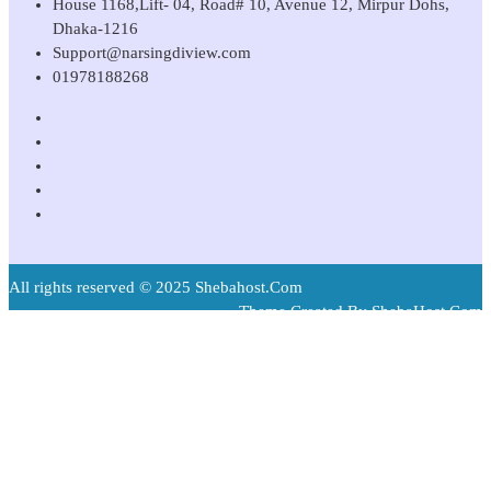
House 1168,Lift- 04, Road# 10, Avenue 12, Mirpur Dohs,
Dhaka-1216
Support@narsingdiview.com
01978188268
All rights reserved © 2025 Shebahost.Com
Theme Created By ShebaHost.Com