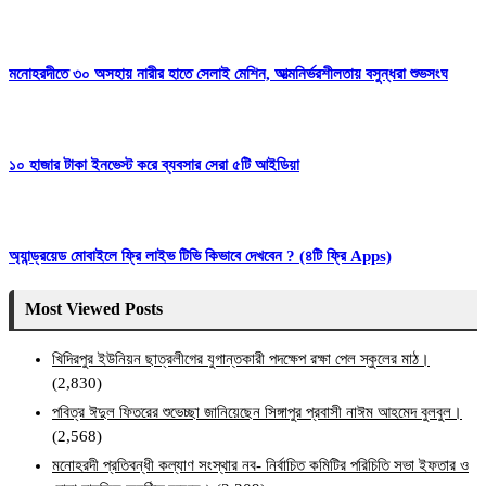
মনোহরদীতে ৩০ অসহায় নারীর হাতে সেলাই মেশিন, আত্মনির্ভরশীলতায় বসুন্ধরা শুভসংঘ
১০ হাজার টাকা ইনভেস্ট করে ব্যবসার সেরা ৫টি আইডিয়া
অ্যান্ড্রয়েড মোবাইলে ফ্রি লাইভ টিভি কিভাবে দেখবেন ? (৪টি ফ্রি Apps)
Most Viewed Posts
খিদিরপুর ইউনিয়ন ছাত্রলীগের যুগান্তকারী পদক্ষেপ রক্ষা পেল স্কুলের মাঠ।
(2,830)
পবিত্র ঈদুল ফিতরের শুভেচ্ছা জানিয়েছেন সিঙ্গাপুর প্রবাসী নাঈম আহমেদ বুলবুল।
(2,568)
মনোহরদী প্রতিবন্ধী কল্যাণ সংস্থার নব- নির্বাচিত কমিটির পরিচিতি সভা ইফতার ও