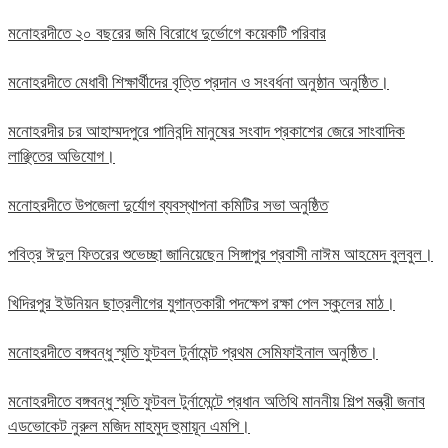
মনোহরদীতে ২০ বছরের জমি বিরোধে দুর্ভোগে কয়েকটি পরিবার
মনোহরদীতে মেধাবী শিক্ষার্থীদের বৃত্তি প্রদান ও সংবর্ধনা অনুষ্ঠান অনুষ্ঠিত।
মনোহরদীর চর আহাম্মদপুরে পানিবন্দি মানুষের সংবাদ প্রকাশের জেরে সাংবাদিক
লাঞ্ছিতের অভিযোগ।
মনোহরদীতে উপজেলা দুর্যোগ ব্যবস্থাপনা কমিটির সভা অনুষ্ঠিত
পবিত্র ঈদুল ফিতরের শুভেচ্ছা জানিয়েছেন সিঙ্গাপুর প্রবাসী নাঈম আহমেদ বুলবুল।
খিদিরপুর ইউনিয়ন ছাত্রলীগের যুগান্তকারী পদক্ষেপ রক্ষা পেল স্কুলের মাঠ।
মনোহরদীতে বঙ্গবন্ধু স্মৃতি ফুটবল টুর্নামেন্ট প্রথম সেমিফাইনাল অনুষ্ঠিত।
মনোহরদীতে বঙ্গবন্ধু স্মৃতি ফুটবল টুর্নামেন্টে প্রধান অতিথি মাননীয় শিল্প মন্ত্রী জনাব
এডভোকেট নুরুল মজিদ মাহমুদ হুমায়ূন এমপি।