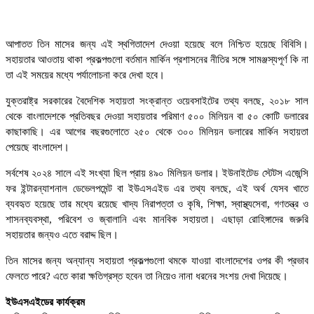
আপাতত তিন মাসের জন্য এই স্থগিতাদেশ দেওয়া হয়েছে বলে নিশ্চিত হয়েছে বিবিসি।
সহায়তার আওতায় থাকা প্রকল্পগুলো বর্তমান মার্কিন প্রশাসনের নীতির সঙ্গে সামঞ্জস্যপূর্ণ কি না
তা এই সময়ের মধ্যে পর্যালোচনা করে দেখা হবে।
যুক্তরাষ্ট্র সরকারের বৈদেশিক সহায়তা সংক্রান্ত ওয়েবসাইটের তথ্য বলছে, ২০১৮ সাল
থেকে বাংলাদেশকে প্রতিবছর দেওয়া সহায়তার পরিমাণ ৫০০ মিলিয়ন বা ৫০ কোটি ডলারের
কাছাকাছি। এর আগের বছরগুলোতে ২৫০ থেকে ৩০০ মিলিয়ন ডলারের মার্কিন সহায়তা
পেয়েছে বাংলাদেশ।
সর্বশেষ ২০২৪ সালে এই সংখ্যা ছিল প্রায় ৪৯০ মিলিয়ন ডলার। ইউনাইটেড স্টেটস এজেন্সি
ফর ইন্টারন্যাশনাল ডেভেলপমেন্ট বা ইউএসএইড এর তথ্য বলছে, এই অর্থ যেসব খাতে
ব্যবহৃত হয়েছে তার মধ্যে রয়েছে খাদ্য নিরাপত্তা ও কৃষি, শিক্ষা, স্বাস্থ্যসেবা, গণতন্ত্র ও
শাসনব্যবস্থা, পরিবেশ ও জ্বালানি এবং মানবিক সহায়তা। এছাড়া রোহিঙ্গাদের জরুরি
সহায়তার জন্যও এতে বরাদ্দ ছিল।
তিন মাসের জন্য অন্যান্য সহায়তা প্রকল্পগুলো থমকে যাওয়া বাংলাদেশের ওপর কী প্রভাব
ফেলতে পারে? এতে কারা ক্ষতিগ্রস্ত হবেন তা নিয়েও নানা ধরনের সংশয় দেখা দিয়েছে।
ইউএসএইডের কার্যক্রম