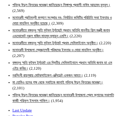
পবিত্র ঈদুল ফিতরের শুভেচ্ছা জানিয়েছেন সিঙ্গাপুর প্রবাসী নাঈম আহমেদ বুলবুল।
(2,569)
মনোহরদী প্রতিবন্ধী কল্যাণ সংস্থার নব- নির্বাচিত কমিটির পরিচিতি সভা ইফতার ও
দোয়া মাহফিল অনুষ্ঠিত হয়েছে।
(2,309)
মনোহরদীতে বঙ্গবন্ধু স্মৃতি ফুটবল টুর্নামেন্টে প্রধান অতিথি মাননীয় শিল্প মন্ত্রী জনাব
এডভোকেট নুরুল মজিদ মাহমুদ হুমায়ূন এমপি।
(2,220)
মনোহরদীতে বঙ্গবন্ধু স্মৃতি ফুটবল টুর্নামেন্ট প্রথম সেমিফাইনাল অনুষ্ঠিত।
(2,220)
মনোহরদী উপজেলা স্বেচ্ছাসেবী পরিষদের ইফতার ও দোয়া মাহফিল অনুষ্ঠিত।
(2,207)
বঙ্গবন্ধু স্মৃতি ফুটবল টুর্নামেন্ট এর দ্বিতীয় সেমিফাইনালে প্রধান অতিথি জনাব ডা এম
এইচ কবির।
(2,120)
নরসিংদী রায়পুরায় মোটরসাইকেল এক্সিডেন্ট একজন আহত।
(2,119)
মা হোমিও হলের পক্ষ থেকে সবাইকে জানাই পবিত্র ঈদুল ফিতরের শুভেচ্ছা।
(2,101)
পবিত্র ঈদুল ফিতরের শুভেচ্ছা জানিয়েছেন মনোহরদী উপজেলা প্রেস ক্লাবের সভাপতি
কাজী শরিফুল ইসলাম শাকিল।
(1,954)
Last Update