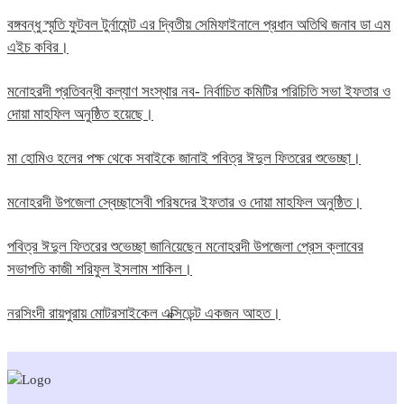
বঙ্গবন্ধু স্মৃতি ফুটবল টুর্নামেন্ট এর দ্বিতীয় সেমিফাইনালে প্রধান অতিথি জনাব ডা এম
এইচ কবির।
মনোহরদী প্রতিবন্ধী কল্যাণ সংস্থার নব- নির্বাচিত কমিটির পরিচিতি সভা ইফতার ও
দোয়া মাহফিল অনুষ্ঠিত হয়েছে।
মা হোমিও হলের পক্ষ থেকে সবাইকে জানাই পবিত্র ঈদুল ফিতরের শুভেচ্ছা।
মনোহরদী উপজেলা স্বেচ্ছাসেবী পরিষদের ইফতার ও দোয়া মাহফিল অনুষ্ঠিত।
পবিত্র ঈদুল ফিতরের শুভেচ্ছা জানিয়েছেন মনোহরদী উপজেলা প্রেস ক্লাবের
সভাপতি কাজী শরিফুল ইসলাম শাকিল।
নরসিংদী রায়পুরায় মোটরসাইকেল এক্সিডেন্ট একজন আহত।