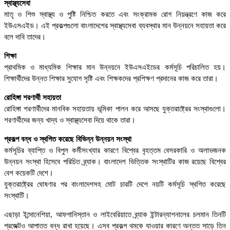
স্বাস্থ্যসেবা
মাতৃ ও শিশু স্বাস্থ্য ও পুষ্টি নিশ্চিত করতে এবং সংক্রামক রোগ নিয়ন্ত্রণে কাজ করে
ইউএসএইড। এই প্রকল্পগুলো বাংলাদেশের স্বাস্থ্যসেবা ব্যবস্থার মান উন্নয়নে সহায়তা করে
বলে দাবি তাদের।
শিক্ষা
প্রাথমিক ও মাধ্যমিক শিক্ষার মান উন্নয়নে ইউএসএইডের কর্মসূচি পরিচালিত হয়।
শিক্ষার্থীদের উন্নত শিক্ষার সুযোগ সৃষ্টি এবং শিক্ষকদের প্রশিক্ষণ প্রদানের কাজ করে তারা।
রোহিঙ্গা শরণার্থী সহায়তা
রোহিঙ্গা শরণার্থীদের মানবিক সহায়তায় ভূমিকা পালন করে আসছে যুক্তরাষ্ট্রের সংস্থাগুলো।
শরণার্থীদের জন্য খাদ্য ও স্বাস্থ্যসেবা দিয়ে থাকে তারা।
প্রকল্প বন্ধ ও স্থগিত করেছে বিভিন্ন উন্নয়ন সংস্থা
কর্মসূচির ব্যাপ্তি ও বিপুল কর্মীসংখ্যার কারণে বিশ্বের বৃহত্তম বেসরকারি ও অলাভজনক
উন্নয়ন সংস্থা হিসেবে পরিচিত ব্র্যাক। বাংলাদেশ ভিত্তিক সংস্থাটির কাজ রয়েছে বিশ্বের
বেশ কয়েকটি দেশে।
যুক্তরাষ্ট্রের ঘোষণার পর বাংলাদেশসহ মোট চারটি দেশে নয়টি কর্মসূচি স্থগিত করেছে
সংস্থাটি।
এছাড়া ইন্দোনেশিয়া, আফগানিস্তান ও লাইবেরিয়াতে ব্র্যাক ইন্টারন্যাশনালের চলমান তিনটি
প্রজেক্টও আপাতত বন্ধ রাখা হয়েছে। এসব প্রকল্প থমকে যাওয়ার কারণে অন্তত সাড়ে তিন