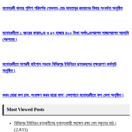
মনোহরদী থানায় পুলিশ পরিদর্শক (তদন্ত) মোঃ মাহতাবুর রহমানের বিদায় সংবর্ধনা অনুষ্ঠিত
মনোহরদীতে ১ বছরের কারাদণ্ড ও ৯৭ হাজার ৪০০ টাকা অর্থদণ্ডপ্রাপ্ত সাজাপ্রাপ্ত আসামি
গ্রেপ্তার।
মনোহরদীতে সাগরদী বাইপাস সড়কে খিদিরপুর ইউনিয়ন ছাত্রদলের বৃক্ষরোপণ কর্মসূচি
অনুষ্ঠিত।
করব মোরা ফল চাষ, সংরক্ষণ করব বারো মাস’ স্লোগানে মনোহরদীতে ফল মেলা অনুষ্ঠিত।
Most Viewed Posts
খিদিরপুর ইউনিয়ন ছাত্রলীগের যুগান্তকারী পদক্ষেপ রক্ষা পেল স্কুলের মাঠ।
(2,833)