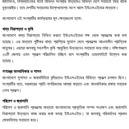
জাতিসংঘ, বিশ্বব্যাংকের মতো বিভিন্ন সংস্থার মাধ্যমেও বিভিন্ন দেশে সহায়তা দিয়ে থাকে
যুক্তরাষ্ট্র। তবে দেশটির সহায়তার উল্লেখযোগ্য অংশ আসে ইউএসএইডের মাধ্যমে।
বাংলাদেশে এই সংস্থাটির কার্যক্রমের মূল ক্ষেত্রগুলো হলো-
খাদ্য নিরাপত্তা ও কৃষি
বাংলাদেশে খাদ্য নিরাপত্তা নিশ্চিত করতে ইউএসএইডের পক্ষ থেকে প্রকল্পের কথা বলা
হয়েছে। এর মাধ্যমে পুষ্টিকর খাদ্য প্রাপ্তির সুযোগ মেলে প্রকল্পের আওতাধীন প্রান্তিক
মানুষের। এছাড়া জলবায়ু সহনশীল কৃষি প্রযুক্তি উন্নয়নেও সহায়তা করে তারা। দক্ষিণাঞ্চলে
২৩টি জেলায় এমন প্রকল্প পরিচালিত হচ্ছিল বলে সংস্থাটির ওয়েবসাইটে উল্লেখ করা
হয়েছে।
গণতন্ত্র মানবাধিকার ও শাসন
বাংলাদেশে সুশাসন ও জবাবদিহিতা বৃদ্ধিতেও ইউএসএইডের বিভিন্ন প্রকল্প চলমান ছিল।
সংস্থাটির মতে, সরকারের প্রতি নাগরিকদের আস্থা বাড়াতে এবং মানবাধিকার রক্ষায় সহায়ক
এসব প্রকল্প।
পরিবেশ ও জ্বালানি
পরিবেশ ও জ্বালানি প্রকল্পের মাধ্যমে বাংলাদেশের প্রাকৃতিক সম্পদ সংরক্ষণ এবং জ্বালানি
নিরাপত্তা উন্নয়নে কাজ করার কথা বলছে ইউএসএইড। যা জলবায়ু পরিবর্তনের প্রভাব
মোকাবিলায় সহায়তা করে।