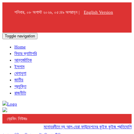
শনিবার, ০৮ অগাস্ট ২০২৬, ০৫:৪৯ অপরাহ্ন |
English Version
Toggle navigation
Home
ফিচার ক্যাটাগরি
আন্তর্জাতিক
ইসলাম
খেলাধুলা
জাতীয়
প্রযুক্তি
রাজনীতি
ব্রেকিং নিউজঃ
মনোহরদীতে দ্য আল-হেরা ফাউন্ডেশনের কুইক কুইজ প্রতিযোগিতা অনুষ