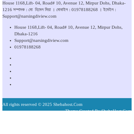
House 1168,Lift- 04, Road# 10, Avenue 12, Mirpur Dohs, Dhaka-
1216 সম্পাদক : মো হিমেল মিয়া । মোবাইল : 01978188268 । ইমেইল :
Support@narsingdiview.com
House 1168,Lift- 04, Road# 10, Avenue 12, Mirpur Dohs,
Dhaka-1216
Support@narsingdiview.com
01978188268
All rights reserved © 2025 Shebahost.Com
Theme Created By ShebaHost.Com