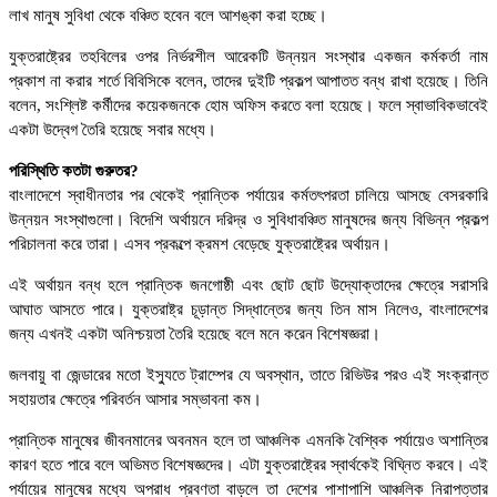
লাখ মানুষ সুবিধা থেকে বঞ্চিত হবেন বলে আশঙ্কা করা হচ্ছে।
যুক্তরাষ্ট্রের তহবিলের ওপর নির্ভরশীল আরেকটি উন্নয়ন সংস্থার একজন কর্মকর্তা নাম
প্রকাশ না করার শর্তে বিবিসিকে বলেন, তাদের দুইটি প্রকল্প আপাতত বন্ধ রাখা হয়েছে। তিনি
বলেন, সংশ্লিষ্ট কর্মীদের কয়েকজনকে হোম অফিস করতে বলা হয়েছে। ফলে স্বাভাবিকভাবেই
একটা উদ্বেগ তৈরি হয়েছে সবার মধ্যে।
পরিস্থিতি কতটা গুরুতর?
বাংলাদেশে স্বাধীনতার পর থেকেই প্রান্তিক পর্যায়ের কর্মতৎপরতা চালিয়ে আসছে বেসরকারি
উন্নয়ন সংস্থাগুলো। বিদেশি অর্থায়নে দরিদ্র ও সুবিধাবঞ্চিত মানুষদের জন্য বিভিন্ন প্রকল্প
পরিচালনা করে তারা। এসব প্রকল্পে ক্রমশ বেড়েছে যুক্তরাষ্ট্রের অর্থায়ন।
এই অর্থায়ন বন্ধ হলে প্রান্তিক জনগোষ্ঠী এবং ছোট ছোট উদ্যোক্তাদের ক্ষেত্রে সরাসরি
আঘাত আসতে পারে। যুক্তরাষ্ট্র চূড়ান্ত সিদ্ধান্তের জন্য তিন মাস নিলেও, বাংলাদেশের
জন্য এখনই একটা অনিশ্চয়তা তৈরি হয়েছে বলে মনে করেন বিশেষজ্ঞরা।
জলবায়ু বা জেন্ডারের মতো ইস্যুতে ট্রাম্পের যে অবস্থান, তাতে রিভিউর পরও এই সংক্রান্ত
সহায়তার ক্ষেত্রে পরিবর্তন আসার সম্ভাবনা কম।
প্রান্তিক মানুষের জীবনমানের অবনমন হলে তা আঞ্চলিক এমনকি বৈশ্বিক পর্যায়েও অশান্তির
কারণ হতে পারে বলে অভিমত বিশেষজ্ঞদের। এটা যুক্তরাষ্ট্রের স্বার্থকেই বিঘ্নিত করবে। এই
পর্যায়ের মানুষের মধ্যে অপরাধ প্রবণতা বাড়লে তা দেশের পাশাপাশি আঞ্চলিক নিরাপত্তার