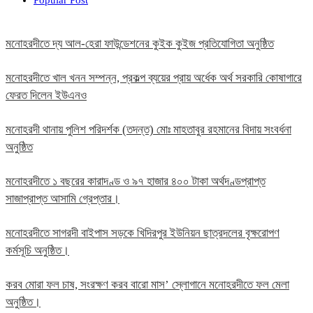
Popular Post
মনোহরদীতে দ্য আল-হেরা ফাউন্ডেশনের কুইক কুইজ প্রতিযোগিতা অনুষ্ঠিত
মনোহরদীতে খাল খনন সম্পন্ন, প্রকল্প ব্যয়ের প্রায় অর্ধেক অর্থ সরকারি কোষাগারে
ফেরত দিলেন ইউএনও
মনোহরদী থানায় পুলিশ পরিদর্শক (তদন্ত) মোঃ মাহতাবুর রহমানের বিদায় সংবর্ধনা
অনুষ্ঠিত
মনোহরদীতে ১ বছরের কারাদণ্ড ও ৯৭ হাজার ৪০০ টাকা অর্থদণ্ডপ্রাপ্ত
সাজাপ্রাপ্ত আসামি গ্রেপ্তার।
মনোহরদীতে সাগরদী বাইপাস সড়কে খিদিরপুর ইউনিয়ন ছাত্রদলের বৃক্ষরোপণ
কর্মসূচি অনুষ্ঠিত।
করব মোরা ফল চাষ, সংরক্ষণ করব বারো মাস’ স্লোগানে মনোহরদীতে ফল মেলা
অনুষ্ঠিত।