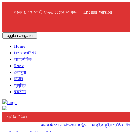
শুক্রবার, ০৭ অগাস্ট ২০২৬, ১১:৩২ অপরাহ্ন |
English Version
Toggle navigation
Home
ফিচার ক্যাটাগরি
আন্তর্জাতিক
ইসলাম
খেলাধুলা
জাতীয়
প্রযুক্তি
রাজনীতি
ব্রেকিং নিউজঃ
মনোহরদীতে দ্য আল-হেরা ফাউন্ডেশনের কুইক কুইজ প্রতিযোগিতা অনুষ