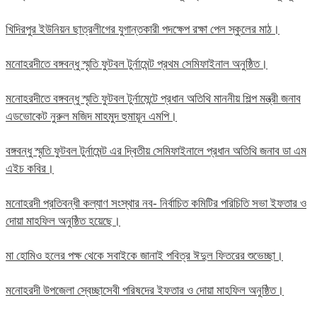
খিদিরপুর ইউনিয়ন ছাত্রলীগের যুগান্তকারী পদক্ষেপ রক্ষা পেল স্কুলের মাঠ।
মনোহরদীতে বঙ্গবন্ধু স্মৃতি ফুটবল টুর্নামেন্ট প্রথম সেমিফাইনাল অনুষ্ঠিত।
মনোহরদীতে বঙ্গবন্ধু স্মৃতি ফুটবল টুর্নামেন্টে প্রধান অতিথি মাননীয় শিল্প মন্ত্রী জনাব
এডভোকেট নুরুল মজিদ মাহমুদ হুমায়ূন এমপি।
বঙ্গবন্ধু স্মৃতি ফুটবল টুর্নামেন্ট এর দ্বিতীয় সেমিফাইনালে প্রধান অতিথি জনাব ডা এম
এইচ কবির।
মনোহরদী প্রতিবন্ধী কল্যাণ সংস্থার নব- নির্বাচিত কমিটির পরিচিতি সভা ইফতার ও
দোয়া মাহফিল অনুষ্ঠিত হয়েছে।
মা হোমিও হলের পক্ষ থেকে সবাইকে জানাই পবিত্র ঈদুল ফিতরের শুভেচ্ছা।
মনোহরদী উপজেলা স্বেচ্ছাসেবী পরিষদের ইফতার ও দোয়া মাহফিল অনুষ্ঠিত।