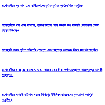
মনোহরদীতে দ্য আল-হেরা ফাউন্ডেশনের কুইক কুইজ প্রতিযোগিতা অনুষ্ঠিত
মনোহরদীতে খাল খনন সম্পন্ন, প্রকল্প ব্যয়ের প্রায় অর্ধেক অর্থ সরকারি কোষাগারে ফেরত
দিলেন ইউএনও
মনোহরদী থানায় পুলিশ পরিদর্শক (তদন্ত) মোঃ মাহতাবুর রহমানের বিদায় সংবর্ধনা অনুষ্ঠিত
মনোহরদীতে ১ বছরের কারাদণ্ড ও ৯৭ হাজার ৪০০ টাকা অর্থদণ্ডপ্রাপ্ত সাজাপ্রাপ্ত আসামি
গ্রেপ্তার।
মনোহরদীতে সাগরদী বাইপাস সড়কে খিদিরপুর ইউনিয়ন ছাত্রদলের বৃক্ষরোপণ কর্মসূচি
অনুষ্ঠিত।