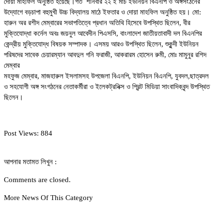
দোয়া মাহফিল অনুষ্ঠিত হয়েছে।গত শনিবার ২২ ই মাচ ইউনিয়ন বিএনপি ও অঙ্গসংঠনের
উদ্যোগে বড়চাপা বহুমুখী উচ্চ বিদ্যালয় মাঠে ইফতার ও দোয়া মাহফিল অনুষ্ঠিত হয়। মো:
হারুন অর রশীদ মেম্বারের সভাপতিত্বে প্রধান অতিথি হিসেবে উপস্থিত ছিলেন, বীর
মুক্তিযোদ্ধা কর্নেল অবঃ জয়নুল আবেদীন পিএসসি, বাংলাদেশ জাতীয়তাবাদী দল বিএনপির
কেন্দ্রীয় মুক্তিযোদ্ধ বিষয়ক সম্পাদক। এসময় আরও উপস্থিত ছিলেন, শুকুন্দী ইউনিয়ন
পরিষদের সাবেক চেয়ারম্যান আবদুল গনি ফরাজী, আকরারম হোসেন রুমী, মোঃ মামুনুর রশিদ
মেম্বার
মহফুজ মেম্বার, মাজহারুল ইসলামসহ উপজেলা বিএনপি, ইউনিয়ন বিএনপি, যুবদল,ছাত্রদল
ও সহযোগী অঙ্গ সংগঠনের নেতাকর্মীরা ও ইলেকট্রনিক্স ও প্রিন্ট মিডিয়া সাংবাদিকবৃন্দ উপস্থিত
ছিলেন।
Post Views:
884
আপনার মতামত লিখুন :
Comments are closed.
More News Of This Category