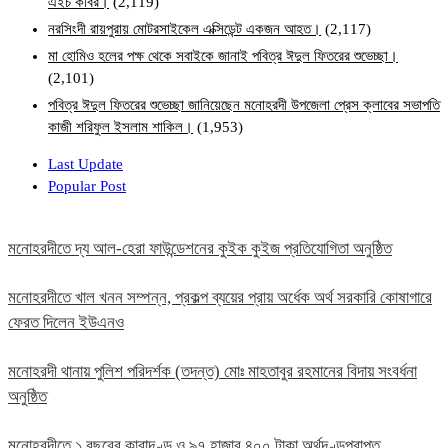
এইচ কবির।
(2,119)
নরসিংদী রায়পুরায় মোটরসাইকেল এক্সিডেন্ট একজন আহত।
(2,117)
মা হোমিও হলের পক্ষ থেকে সবাইকে জানাই পবিত্র ঈদুল ফিতরের শুভেচ্ছা।
(2,101)
পবিত্র ঈদুল ফিতরের শুভেচ্ছা জানিয়েছেন মনোহরদী উপজেলা প্রেস ক্লাবের সভাপতি
কাজী শরিফুল ইসলাম শাকিল।
(1,953)
Last Update
Popular Post
মনোহরদীতে দ্য আল-হেরা ফাউন্ডেশনের কুইক কুইজ প্রতিযোগিতা অনুষ্ঠিত
মনোহরদীতে খাল খনন সম্পন্ন, প্রকল্প ব্যয়ের প্রায় অর্ধেক অর্থ সরকারি কোষাগারে
ফেরত দিলেন ইউএনও
মনোহরদী থানায় পুলিশ পরিদর্শক (তদন্ত) মোঃ মাহতাবুর রহমানের বিদায় সংবর্ধনা
অনুষ্ঠিত
মনোহরদীতে ১ বছরের কারাদণ্ড ও ৯৭ হাজার ৪০০ টাকা অর্থদণ্ডপ্রাপ্ত